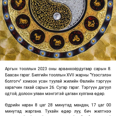
Аргын тооллын 2023 оны арванхоёрдугаар сарын 8.
Баасан гараг. Билгийн тооллын XVII жарны “Үзэсгэлэн
болгогч” хэмээх усан туулай жилийн Өвлийн тэргүүн
харагчин гахай сарын 26. Сугар гараг. Тэргүүн дагуул
одтой, долоон улаан мэнгэтэй цагаан хулгана өдөр.
Өдрийн наран 8 цаг 28 минутад мандан, 17 цаг 00
минутад жаргана. Тухайн өдөр луу, бич жилтнээ