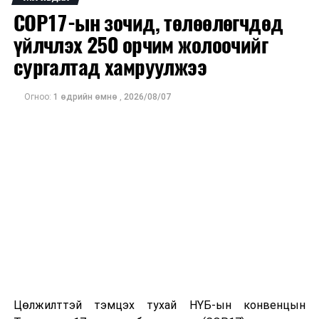
Авто замын зорчих хэсгийн тагтаршсан цасыг
COP17-ын зочид, төлөөлөгчдөд
автогрейдэрээр хусаж, цэвэрлэлээ
үйлчлэх 250 орчим жолоочийг
сургалтад хамруулжээ
Огноо:
1 өдрийн өмнө
,
2026/08/07
Цөлжилттэй тэмцэх тухай НҮБ-ын конвенцын