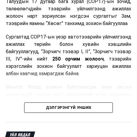
Талуудын 17 дугаар бага хурал (COP17)-ын зочид,
төлөөлөгчдийн тээврийн үйлчилгээнд ажиллах
жолооч нарт зориулсан нэгдсэн сургалтыг Зам,
тээврийн яамны “Хөсөг” танхимд зохион байгууллаа.
Сургалтад COP17-ын үеэр автотээврийн үйлчилгээнд
ажиллах төрийн болон хувийн хэвшлийн
байгууллагууд, “Зорчигч тээвэр I, II”, “Зорчигч тээвэр
III, IV”-ийн нийт
250 орчим жолооч
, тээврийн
хэрэгслийн зохион байгуулалт хариуцан ажиллах
албан хаагчид хамрагдаж байна.
Монгол Улсад зохион байгуулагдах олон улсын
хэмжээний энэхүү арга хэмжээний үеэр гадаадын
зочид, төлөөлөгчдөд аюулгүй, шуурхай, соёлтой,
ДЭЛГЭРЭНГҮЙ УНШИХ
мэргэжлийн түвшинд тээврийн үйлчилгээ үзүүлэх
бэлтгэлийг хангах нь сургалтын гол зорилго юм.
Сургалтаар COP17-ын ерөнхий ойлголт, ач холбогдол,
ҮЙЛ ЯВДАЛ