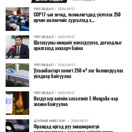
Мөн Нийслэлийн иргэдийн Төлөөлөгчдийн Хурлын
2025 оны 25/01 дүгээр тогтоолоор баталсан “Төр,
ҮЙЛ ЯВДАЛ
2026/08/07
COP17-ын зочид, төлөөлөгчдөд үйлчлэх 250
хувийн хэвшлийн түншлэлээр нийслэлд хэрэгжүүлэх
орчим жолоочийг сургалтад х...
төслийн жагсаалт”-д лаг хатааж, шатаах үйлдвэр
барих төслийг төр, хувийн хэвшлийн түншлэлийн
хэлбэрээр хэрэгжүүлэхээр тусгажээ.
ҮЙЛ ЯВДАЛ
2026/08/07
Шатахууны нөөцийг нэмэгдүүлэх, доголдлыг
арилгахад анхаарч байна
Лаг хатаах, шатаах технологи нь бохир ус цэвэрлэх
байгууламжаас гардаг лагийг байгаль орчинд аюулгүй
аргаар боловсруулж, эзлэхүүнийг эрс бууруулах
ҮЙЛ ЯВДАЛ
2026/08/07
Улаанбаатарт хоногт 250 м³ лаг боловсруулах
зориулалттай. Лагийг өндөр температурт шатааснаар
үйлдвэр байгуулна
эзлэхүүн нь 90 хүртэл хувиар буурч, бактери, вирус
болон бусад өвчин үүсгэгч бичил биетнийг устгах
боломжтой.
ҮЙЛ ЯВДАЛ
2026/08/07
Нэгдүгээр ангийн элсэлтийг E-Mongolia-аар
зохион байгуулна
Түүнчлэн шаталтын явцад үүсэх дулааныг цахилгаан
болон дулааны эрчим хүч үйлдвэрлэхэд ашиглаж
болдог. Зарим технологийн хувьд шаталтын дараа
ДЭЛХИЙ НИЙТЭЭР..
2026/08/07
Францад иргэд рүү зөвшөөрөлгүй
үлдэх үнснээс фосфор зэрэг ашигт эрдсийг сэргээн