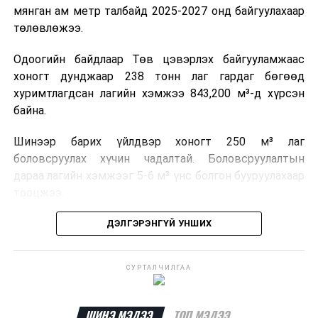
мянган ам метр талбайд 2025-2027 онд байгуулахаар
төлөвлөжээ.
Одоогийн байдлаар Төв цэвэрлэх байгууламжаас
хоногт дунджаар 238 тонн лаг гардаг бөгөөд
хуримтлагдсан лагийн хэмжээ 843,200 м³-д хүрсэн
байна.
Шинээр барих үйлдвэр хоногт 250 м³ лаг
боловсруулах хүчин чадалтай. Боловсруулалтын
дараа лагийн хэмжээг 5-6 м³ үнс болгон бууруулахаар
тооцжээ.
Төслийн техник, эдийн засгийн үндэслэлийг
ДЭЛГЭРЭНГҮЙ УНШИХ
боловсруулж дууссан бөгөөд Барилга хөгжлийн
төвийн 2025 оны долоодугаар сарын 22-ны өдрийн
СУРТАЛЧИЛГАА
магадлалын ерөнхий дүгнэлтээр баталгаажуулсан
байна.
ШИНЭ МЭДЭЭ
ТОП МЭДЭЭ