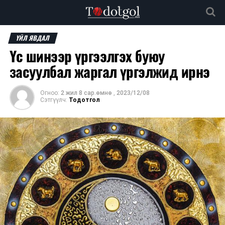
ҮЙЛ ЯВДАЛ
Үс шинээр үргээлгэх буюу
засуулбал жаргал үргэлжид ирнэ
Огноо:
2 жил 8 сар.өмнө
,
2023/12/08
Сэтгүүлч:
Тодотгол