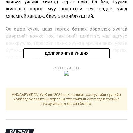
аливаа үйлийг хийхэд эерэг сайн ба бар, туулай
жилтнээ сөрөг муу нөлөөтэй тул элдэв үйлд
хянамгай хандаж, биеэ энхрийлүүштэй.
Эл өдөр хууль цааз гаргах, батлах, хэрэглэх, хулгай
дээрмийг номхотгох, гэмтнийг шийтгэх, мал адгуус
номхруулах, гарагийг тахих, хүүхэд үрчлэн авах, урлан
бүтээхэд сайн. Улаа гаргах, хиншүү хярвас гаргах,
ДЭЛГЭРЭНГҮЙ УНШИХ
төлгө тавих, морь уралдахад муу.
СУРТАЛЧИЛГАА
Өдрийн сайн цаг нь хулгана, үхэр, туулай, морь, бич,
тахиа болой. Хол газар яваар одогсод зүүн урагш
мөрөө гаргавал зохистой. Үс шинээр үргээлгэх буюу
засуулбал Жаргал үргэлжид ирнэ хэмээжээ.
АНХААРУУЛГА: УИХ-ын 2024 оны ээлжит сонгуулийн хуулийн
холбогдох заалтын хүрээнд тус сайтын сэтгэгдэл хэсгийг
түр хугацаанд хаасан болно.
ДАРААХ МЭДЭЭ
Монгол Улсад боловсролын чанарын ялгаа хаана
хамгийн их байна вэ
ӨМНӨХ МЭДЭЭ
ҮЙЛ ЯВДАЛ