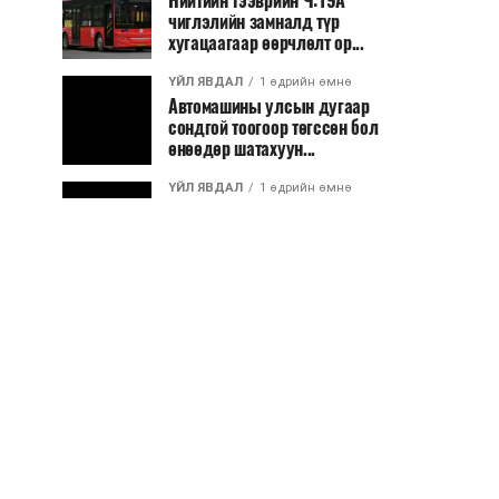
Нийтийн тээврийн Ч:19А
чиглэлийн замналд түр
хугацаагаар өөрчлөлт ор...
ҮЙЛ ЯВДАЛ
1 өдрийн өмнө
Автомашины улсын дугаар
сондгой тоогоор төгссөн бол
өнөөдөр шатахуун...
ҮЙЛ ЯВДАЛ
1 өдрийн өмнө
Улаанбаатарт өдөртөө 30 хэм
дулаан
ДЭЛХИЙ НИЙТЭЭР..
2026/08/06
“Уралдронзавод” компанийн
ерөнхий захирлын автомашиныг
дэлбэлжээ...
ҮЙЛ ЯВДАЛ
2026/08/06
Сүхбаатар боомтоор тав хоногт 10
мянга гаруй тонн АИ-92
автобензин и...