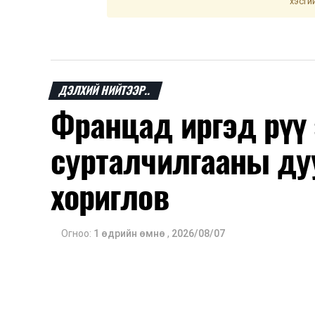
хэсги
ДЭЛХИЙ НИЙТЭЭР..
Францад иргэд рүү
сурталчилгааны ду
хориглов
Огноо:
1 өдрийн өмнө
,
2026/08/07