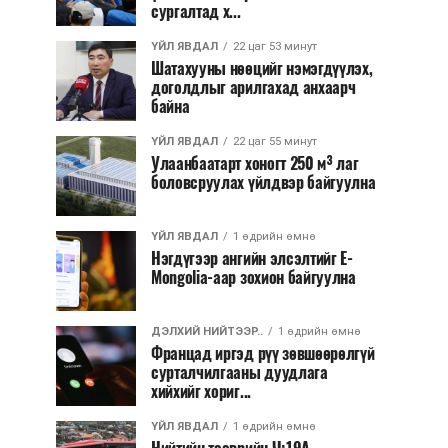
сургалтад х...
ҮЙЛ ЯВДАЛ
22 цаг 53 минут
Шатахууны нөөцийг нэмэгдүүлэх,
доголдлыг арилгахад анхаарч
байна
ҮЙЛ ЯВДАЛ
22 цаг 55 минут
Улаанбаатарт хоногт 250 м³ лаг
боловсруулах үйлдвэр байгуулна
ҮЙЛ ЯВДАЛ
1 өдрийн өмнө
Нэгдүгээр ангийн элсэлтийг E-
Mongolia-аар зохион байгуулна
ДЭЛХИЙ НИЙТЭЭР..
1 өдрийн өмнө
Францад иргэд рүү зөвшөөрөлгүй
сурталчилгааны дуудлага
хийхийг хориг...
ҮЙЛ ЯВДАЛ
1 өдрийн өмнө