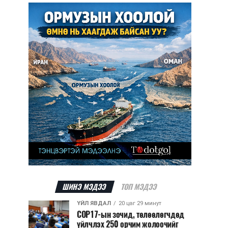
ШИНЭ МЭДЭЭ
ТОП МЭДЭЭ
ҮЙЛ ЯВДАЛ
20 цаг 29 минут
COP17-ын зочид, төлөөлөгчдөд
үйлчлэх 250 орчим жолоочийг