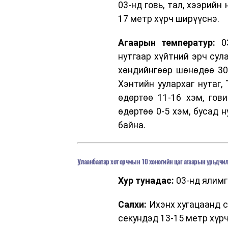
03-нд говь, тал, хээрийн
17 метр хүрч ширүүснэ.
Агаарын температур:
03
нутгаар хүйтний эрч сул
хөндийнгөөр шөнөдөө 30-
Хэнтийн уулархаг нутаг,
өдөртөө 11-16 хэм, гов
өдөртөө 0-5 хэм, бусад 
байна.
Улаанбаатар хот орчмын 10 хоногийн цаг агаарын урьдчил
Хур тунадас:
03-нд ялимгү
Салхи:
Ихэнх хугацаанд с
секундэд 13-15 метр хүр