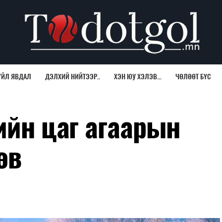
ҮЙЛ ЯВДАЛ
ДЭЛХИЙ НИЙТЭЭР..
ХЭН ЮУ ХЭЛЭВ...
ЧӨЛӨӨТ БҮС
ийн цаг агаарын
өв