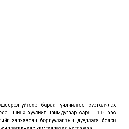
шөөрөлгүйгээр бараа, үйлчилгээ сурталчлах
лосон шинэ хуулийг наймдугаар сарын 11-нээс
эдийг залхаасан борлуулалтын дуудлага болон
жиллагаанаас хамгаалахад чиглэжээ.