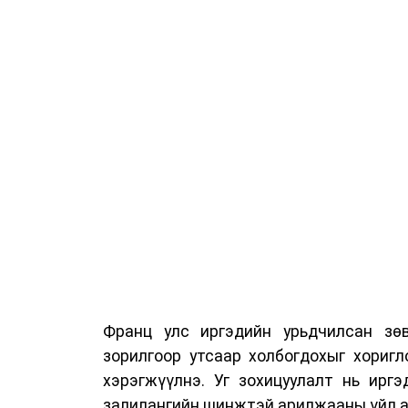
Франц улс иргэдийн урьдчилсан зөв
зорилгоор утсаар холбогдохыг хориг
хэрэгжүүлнэ. Уг зохицуулалт нь ирг
залилангийн шинжтэй арилжааны үйл а