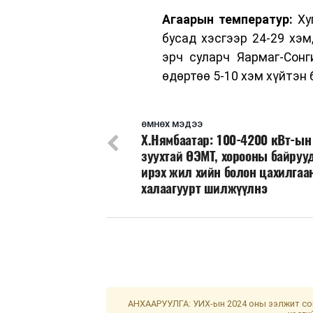
Агаарын температур:
Ху
бусад хэсгээр 24-29 хэм
эрч суларч Яармаг-Сонг
өдөртөө 5-10 хэм хүйтэн 
ӨМНӨХ МЭДЭЭ
Х.Нямбаатар: 100-4200 кВт-ын
зуухтай ӨЭМТ, хорооны байруу
ирэх жил хийн болон цахилгаа
халаагуурт шилжүүлнэ
АНХААРУУЛГА: УИХ-ын 2024 оны ээлжит сон