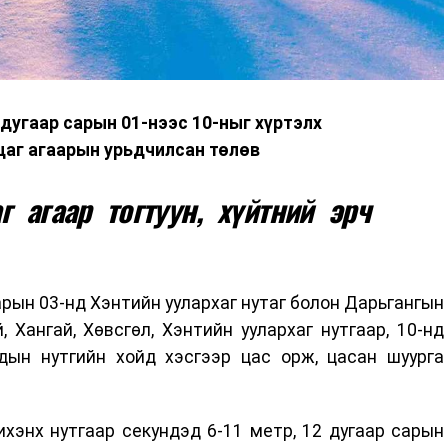
дугаар сарын 01-нээс 10-ныг хүртэлх
цаг агаарын урьдчилсан төлөв
г агаар тогтуун, хүйтний эрч
арын 03-нд Хэнтийн уулархаг нутаг болон Дарьгангын
, Хангай, Хөвсгөл, Хэнтийн уулархаг нутгаар, 10-нд
уудын нутгийн хойд хэсгээр цас орж, цасан шуурга
хэнх нутгаар секундэд 6-11 метр, 12 дугаар сарын