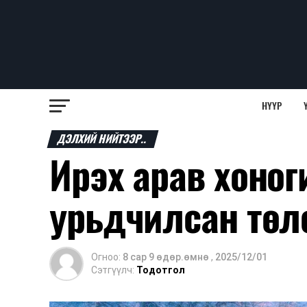
НҮҮР
ДЭЛХИЙ НИЙТЭЭР..
Ирэх арав хоног
урьдчилсан төл
Огноо:
8 сар 9 өдөр.өмнө
,
2025/12/01
Сэтгүүлч:
Тодотгол