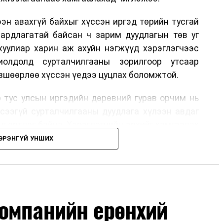
эн авахгүй байхыг хүссэн иргэд төрийн тусгай
аардлагатай байсан ч зарим дуудлагын төв уг
хуулиар харин аж ахуйн нэгжүүд хэрэглэгчээс
иолдолд сурталчилгааны зорилгоор утсаар
өвшөөрлөө хүссэн үедээ цуцлах боломжтой.
 тус улсын иргэдийн дөрөвний гурав орчим нь
үсээгүй сурталчилгааны дуудлага хүлээн авдаг
ад өртдөг байна. Хэрэглэгчийн эрхийг хамгаалах
длага гаргаж, суурин болон гар утас руу ирдэг
ЭРЭНГҮЙ УНШИХ
хориглохыг уриалж байжээ.
 хүнийг нэг дуудлага тутамд 75 мянга хүртэлх
хүртэлх еврогоор торгох боломжтой. Харин
омпанийн ерөнхий
хайн компанитай өмнө нь гэрээний харилцаатай
ж буй тохиолдолд хориг үйлчлэхгүй. Иргэд