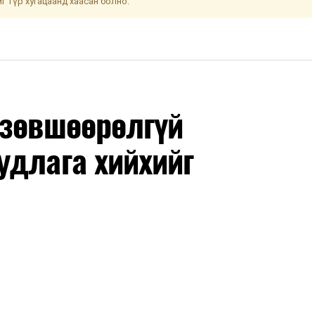
йг түр хугацаанд хаасан болно.
 зөвшөөрөлгүй
удлага хийхийг