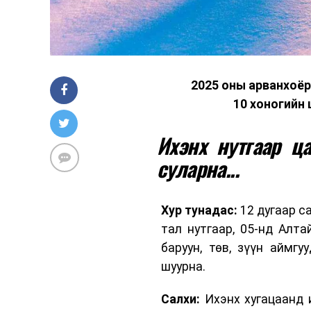
2025 оны арванхоёр
10 хоногийн 
Ихэнх нутгаар ца
суларна...
Хур тунадас:
12 дугаар с
тал нутгаар, 05-нд Алтай
баруун, төв, зүүн аймг
шуурна.
Салхи:
Ихэнх хугацаанд и