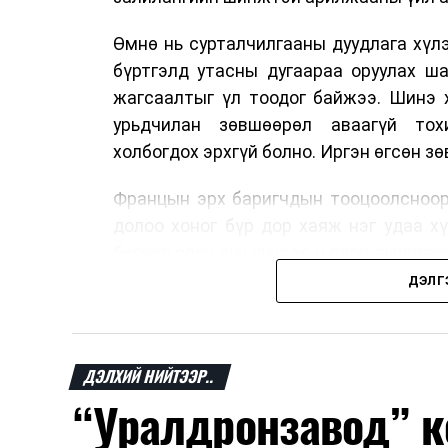
Өмнө нь сурталчилгааны дуудлага хүлэ
бүртгэлд утасны дугаараа оруулах ш
жагсаалтыг үл тоодог байжээ. Шинэ 
урьдчилан зөвшөөрөл аваагүй тох
холбогдох эрхгүй болно. Иргэн өгсөн з
Францын эрх баригчдын тооцоолсноор
долоо хоног бүр дор хаяж нэг удаа х
бөгөөд олон хүн үүнээс ч олон дуудлаг
11 байгууллага 2024 онд хамтран шаар
ДЭЛГ
тасралтгүй сурталчилгааны дуудлагыг 
Хуулийг зөрчиж дуудлага хийсэн хувь
ДЭЛХИЙ НИЙТЭЭР..
евро, аж ахуйн нэгжийг 375 мянга 
“Уралдронзавод” к
хэрэглэгч өөрөө зөвшөөрсөн, эсвэл ту
бөгөөд шинэ үйлчилгээ санал болго