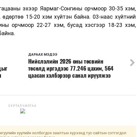
гацааны эхээр Яармаг-Сонгины орчмоор 30-35 хэм,
, өдөртөө 15-20 хэм хүйтэн байна. 03-наас хүйтний
ины орчмоор 22-27 хэм, бусад хэсгээр 18-23 хэм,
байна.
ДАРААХ МЭДЭЭ
Нийслэлийн 2026 оны төсвийн
дыг
төсөлд иргэдээс 77.246 цахим, 564
н
цаасан хэлбэрээр санал ирүүлжээ
СУРТАЛЧИЛГАА
гуулийн хуулийн холбогдох заалтын хүрээнд тус сайтын сэтгэгдэл