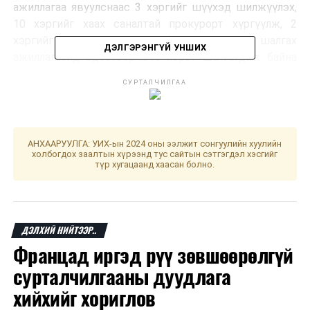
ажиллагаа явуулснаас 3 хэргийг шүүхэд шилжүүлэх,
10 хэргийг хаах саналтай прокурорт хүргүүлж, 2
хэргийг нэгтгэн шалгаж байна. Мөрдөн шалгах
ДЭЛГЭРЭНГҮЙ УНШИХ
ажиллагаанд одоогоор 915 хэрэг шалгагдаж байна
гэж Авлигатай тэмцэх газраас мэдээллээ.
СУРТАЛЧИЛГАА
ДАРААХ МЭДЭЭ
Аянга цахилгаанаас хэрхэн урьдчилан сэргийлэх вэ
АНХААРУУЛГА: УИХ-ын 2024 оны ээлжит сонгуулийн хуулийн
ӨМНӨХ МЭДЭЭ
холбогдох заалтын хүрээнд тус сайтын сэтгэгдэл хэсгийг
Улаанбаатарт өдөртөө 23 хэм дулаан
түр хугацаанд хаасан болно.
ДЭЛХИЙ НИЙТЭЭР..
Францад иргэд рүү зөвшөөрөлгүй
сурталчилгааны дуудлага
хийхийг хориглов