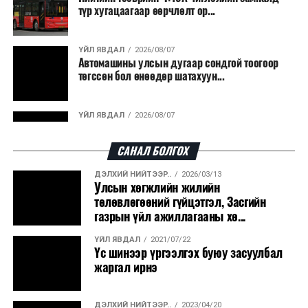
түр хугацаагаар өөрчлөлт ор...
ҮЙЛ ЯВДАЛ
2026/08/07
Автомашины улсын дугаар сондгой тоогоор
төгссөн бол өнөөдөр шатахуун...
ҮЙЛ ЯВДАЛ
2026/08/07
Улаанбаатарт өдөртөө 30 хэм дулаан
САНАЛ БОЛГОХ
ДЭЛХИЙ НИЙТЭЭР..
2026/03/13
ДЭЛХИЙ НИЙТЭЭР..
2026/08/06
Улсын хөгжлийн жилийн
“Уралдронзавод” компанийн ерөнхий
төлөвлөгөөний гүйцэтгэл, Засгийн
захирлын автомашиныг дэлбэлжээ...
газрын үйл ажиллагааны хө...
ҮЙЛ ЯВДАЛ
2021/07/22
ҮЙЛ ЯВДАЛ
2026/08/06
Үс шинээр үргээлгэх буюу засуулбал
Сүхбаатар боомтоор тав хоногт 10 мянга гаруй
жаргал ирнэ
тонн АИ-92 автобензин и...
ДЭЛХИЙ НИЙТЭЭР..
2023/04/20