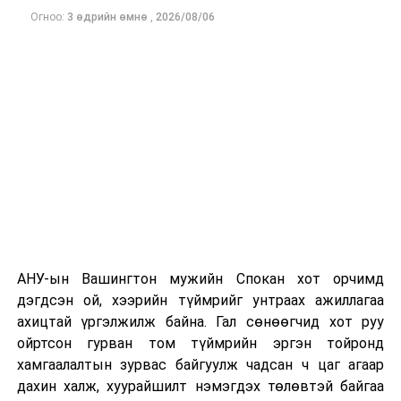
Огноо:
3 өдрийн өмнө
,
2026/08/06
Одоогоор дэлбэрэлтийн шалтгаан, хэрэгт холбоотой
этгээдүүдийн талаар дэлгэрэнгүй мэдээлэл гараагүй
байна.
АНУ-ын Вашингтон мужийн Спокан хот орчимд
дэгдсэн ой, хээрийн түймрийг унтраах ажиллагаа
ахицтай үргэлжилж байна. Гал сөнөөгчид хот руу
ойртсон гурван том түймрийн эргэн тойронд
хамгаалалтын зурвас байгуулж чадсан ч цаг агаар
дахин халж, хуурайшилт нэмэгдэх төлөвтэй байгаа