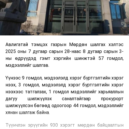
Авлигатай тэмцэх газрын Мөрдөн шалгах хэлтэс
2025 оны 7 дугаар сарын 28-наас 8 дугаар сарын 3-
ны өдрүүдэд гэмт хэргийн шинжтэй 57 гомдол,
мэдээллийг шалгав.
Үүнээс 9 гомдол, мэдээлэлд хэрэг бүртгэлтийн хэрэг
нээх, 3 гомдол, мэдээлэлд хэрэг бүртгэлтийн хэрэг
нээхээс татгалзах, 1 гомдол мэдээллийг харьяаллын
дагуу шилжүүлэх саналтайгаар прокурорт
шилжүүлсэн бөгөөд одоогоор 44 гомдол, мэдээллийг
хянан шалгаж байна.
Түүнчлэн эрүүгийн 930 хэрэгт мөрдөн байцаалтын