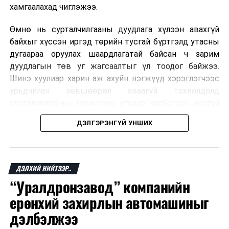
хамгаалахад чиглэжээ.
Өмнө нь сурталчилгааны дуудлага хүлээн авахгүй
байхыг хүссэн иргэд төрийн тусгай бүртгэлд утасны
дугаараа оруулах шаардлагатай байсан ч зарим
дуудлагын төв уг жагсаалтыг үл тоодог байжээ.
Шинэ хуулиар харин аж ахуйн нэгжүүд хэрэглэгчээс
урьдчилан зөвшөөрөл аваагүй тохиолдолд
сурталчилгааны зорилгоор утсаар холбогдох эрхгүй
болно. Иргэн өгсөн зөвшөөрлөө хүссэн үедээ цуцлах
ДЭЛГЭРЭНГҮЙ УНШИХ
боломжтой.
Францын эрх баригчдын тооцоолсноор тус улсын
иргэдийн дөрөвний гурав орчим нь долоо хоног бүр
ДЭЛХИЙ НИЙТЭЭР..
дор хаяж нэг удаа хүсээгүй сурталчилгааны дуудлага
“Уралдронзавод” компанийн
хүлээн авдаг бөгөөд олон хүн үүнээс ч олон
ерөнхий захирлын автомашиныг
дуудлагад өртдөг байна. Хэрэглэгчийн эрхийг
хамгаалах 11 байгууллага 2024 онд хамтран
дэлбэлжээ
шаардлага гаргаж, суурин болон гар утас руу ирдэг