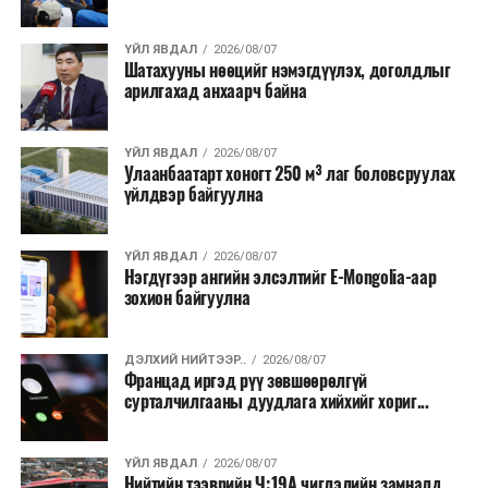
хээрийн түймэр идэвхтэй үргэлжилж байгаагийн
талаас илүү нь Орегон болон Вашингтон мужид
ҮЙЛ ЯВДАЛ
2026/08/07
бүртгэгдсэн байна. Цаг уурын байгууллагууд ойрын
Шатахууны нөөцийг нэмэгдүүлэх, доголдлыг
өдрүүдэд агаарын температур дахин огцом
арилгахад анхаарч байна
нэмэгдэж, хуурайшилт эрчимжих төлөвтэй байгааг
анхааруулсан бөгөөд энэ нь гал унтраах ажиллагаанд
ҮЙЛ ЯВДАЛ
2026/08/07
шинэ сорилт учруулж болзошгүйг онцолжээ.
Улаанбаатарт хоногт 250 м³ лаг боловсруулах
үйлдвэр байгуулна
ҮЙЛ ЯВДАЛ
2026/08/07
Нэгдүгээр ангийн элсэлтийг E-Mongolia-аар
зохион байгуулна
ДЭЛХИЙ НИЙТЭЭР..
2026/08/07
Францад иргэд рүү зөвшөөрөлгүй
сурталчилгааны дуудлага хийхийг хориг...
ҮЙЛ ЯВДАЛ
2026/08/07
Нийтийн тээврийн Ч:19А чиглэлийн замналд