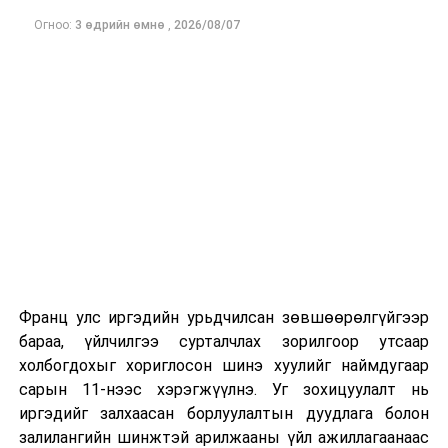
Огноо:
3 өдрийн өмнө
,
2026/08/07
Франц улс иргэдийн урьдчилсан зөвшөөрөлгүйгээр
бараа, үйлчилгээ сурталчлах зорилгоор утсаар
холбогдохыг хориглосон шинэ хуулийг наймдугаар
сарын 11-нээс хэрэгжүүлнэ. Уг зохицуулалт нь
иргэдийг залхаасан борлуулалтын дуудлага болон
залилангийн шинжтэй арилжааны үйл ажиллагаанаас