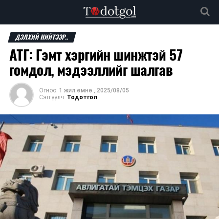
ДЭЛХИЙ НИЙТЭЭР..
АТГ: Гэмт хэргийн шинжтэй 57
гомдол, мэдээллийг шалгав
Огноо:
1 жил.өмнө
,
2025/08/05
Сэтгүүлч:
Тодотгол