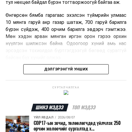
тул нөхцөл байдал бүрэн тогтворжоогүй байгаа аж.
Өнгөрсөн бямба гарагаас эхэлсэн түймрийн улмаас
10 мянга гаруй акр газар шатаж, 700 гаруй барилга
бүрэн сүйдэж, 400 орчим барилга эвдэрч гэмтжээ.
Мөн хэдэн арван мянган иргэн орон гэрээ орхин
нүүлгэн шилжсэн байна. Одоогоор хүний амь нас
эрсэдсэн тохиолдол бүртгэгдээгүй бөгөөд сураггүй
байсан бүх хүнийг олжээ.
ДЭЛГЭРЭНГҮЙ УНШИХ
Албаныхны мэдээлснээр түймрийн нэг голомтыг
санаатайгаар тавьсан байж болзошгүй хэрэгт 37
настай Аарон Фариначчиг баривчилж, галдан
СУРТАЛЧИЛГАА
шатаасан гэх үндэслэлээр эрүүгийн хэрэг үүсгэн
шалгаж байна. Харин бусад хоёр түймрийн
шалтгааныг үргэлжлүүлэн тогтоож байгаа бөгөөд
ШИНЭ МЭДЭЭ
ТОП МЭДЭЭ
аянгын улмаас үүсээгүй гэж үзэж байгаа аж.
ҮЙЛ ЯВДАЛ
2026/08/07
COP17-ын зочид, төлөөлөгчдөд үйлчлэх 250
Одоогоор АНУ даяар 13 мужид 90 гаруй томоохон ой,
орчим жолоочийг сургалтад х...