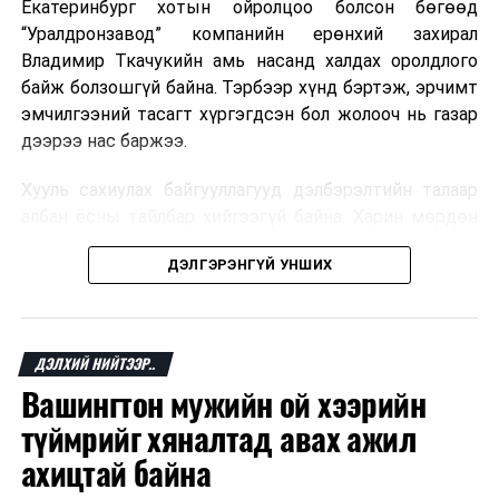
Екатеринбург хотын ойролцоо болсон бөгөөд
“Уралдронзавод” компанийн ерөнхий захирал
Владимир Ткачукийн амь насанд халдах оролдлого
байж болзошгүй байна. Тэрбээр хүнд бэртэж, эрчимт
эмчилгээний тасагт хүргэгдсэн бол жолооч нь газар
дээрээ нас баржээ.
Хууль сахиулах байгууллагууд дэлбэрэлтийн талаар
албан ёсны тайлбар хийгээгүй байна. Харин мөрдөн
шалгах байгууллага олон нийтэд аюултай аргаар
ДЭЛГЭРЭНГҮЙ УНШИХ
хүний амь насанд халдахыг завдсан гэх үндэслэлээр
эрүүгийн хэрэг үүсгэсэн талаар эх сурвалж
мэдээлжээ.
ДЭЛХИЙ НИЙТЭЭР..
“Уралдронзавод” компани 2023 онд Екатеринбург
Вашингтон мужийн ой хээрийн
хотод байгуулагдсан бөгөөд нисгэгчгүй нисэх
төхөөрөмж үйлдвэрлэдэг аж. Тус компанийн 2025
түймрийг хяналтад авах ажил
оны орлого 6.2 тэрбум рубль, цэвэр ашиг нь 1.9
ахицтай байна
тэрбум рубльд хүрсэн гэж РБК мэдээлсэн байна.