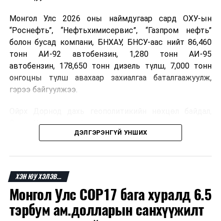
Монгол Улс 2026 оны наймдугаар сард ОХУ-ын
“Роснефть”, “Нефтьхимисервис”, “Газпром нефть”
болон бусад компани, БНХАУ, БНСУ-аас нийт 86,460
тонн АИ-92 автобензин, 1,280 тонн АИ-95
автобензин, 178,650 тонн дизель түлш, 7,000 тонн
онгоцны түлш авахаар захиалгаа баталгаажуулж,
гэрээ байгуулжээ.
Ойрх Дорнод дахь геополитикийн нөхцөл байдал,
Орос, Украины дайнаас шалтгаалсан газрын тосны
ДЭЛГЭРЭНГҮЙ УНШИХ
үнийн өсөлт дэлхийн зах зээлд буураагүй байна.
Үүний улмаас наймдугаар сард хил үнэ тонн тутамд
дахин өсөж, ОХУ болон бусад эх үүсвэрээс худалдан
авах шатахууны үнэ 1,200-2,000 ам.долларт хүрчээ.
ХЭН ЮУ ХЭЛЭВ...
Монгол Улс COP17 бага хуралд 6.5
Иймд дотоодын зах зээл дэх үнийн өсөлтийг
сааруулахын тулд гаалийн болон онцгой албан
тэрбум ам.долларын санхүүжилт
татварыг тэглэх шаардлага үүссэнийг салбарын сайд