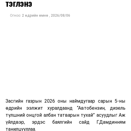
тэглэнэ
ӨМНӨХ МЭДЭЭ
Ажиглагчдын үзэж буйгаар Мичиган дахь Сенатын
Залуучуудын хөгжлийн ажилтнуудыг чадавхжуулах
өрсөлдөөн болон Конгрессын хэд хэдэн тойргийн үр
сургалт зохион байгуулж байна
дүн нь ирэх арваннэгдүгээр сард болох АНУ-ын
Огноо:
2 өдрийн өмнө
,
2026/08/06
завсрын сонгуулийн өнгийг тодорхойлох чухал
үзүүлэлт болж байна.
Засгийн газрын 2026 оны наймдугаар сарын 5-ны
өдрийн ээлжит хуралдаанд “Автобензин, дизель
түлшний онцгой албан татварын тухай” асуудлыг Аж
үйлдвэр, эрдэс баялгийн сайд Г.Дамдинням
танилцууллаа.