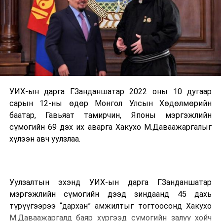
УИХ-ын дарга Г.Занданшатар 2022 оны 10 дугаар
сарын 12-ны өдөр Монгол Улсын Хөдөлмөрийн
баатар, Гавьяат тамирчин, Японы мэргэжлийн
сүмогийн 69 дэх их аварга Хакухо М.Даваажаргалыг
хүлээн авч уулзлаа.
Уулзалтын эхэнд УИХ-ын дарга Г.Занданшатар
мэргэжлийн сүмогийн дээд зиндаанд 45 дахь
түрүүгээрээ “дархан” амжилтыг тогтоосонд Хакухо
М.Даваажаргалд баяр хүргээд сүмогийн залуу хойч