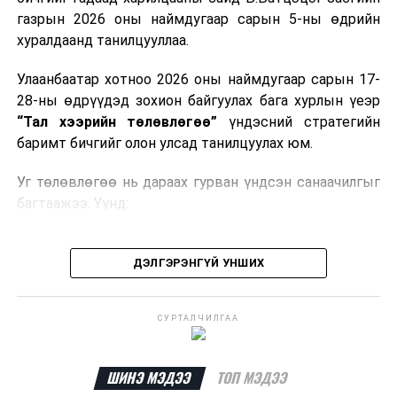
газрын 2026 оны наймдугаар сарын 5-ны өдрийн
Мөн газрын тосны бүтээгдэхүүн, шатахууныг хилээр
хуралдаанд танилцууллаа.
шуурхай нэвтрүүлэх, тээвэрлэх, буулгах, гадаад
вагонцистерний ашиглалтын төлбөр, хураамжийг
Улаанбаатар хотноо 2026 оны наймдугаар сарын 17-
хөнгөвчлөх, шаардлага хангасан зөвшөөрлийн
28-ны өдрүүдэд зохион байгуулах бага хурлын үеэр
хүсэлтийг түргэн шийдвэрлэх, шатахууны
“Тал хээрийн төлөвлөгөө”
үндэсний стратегийн
нийлүүлэлтийн тогтвортой байдлыг хангахыг
баримт бичгийг олон улсад танилцуулах юм.
холбогдох сайд нарт үүрэг болголоо.
Уг төлөвлөгөө нь дараах гурван үндсэн санаачилгыг
багтаажээ. Үүнд:
Бэлчээрийн тэргүүлэх санаачилга
ДЭЛГЭРЭНГҮЙ УНШИХ
Ус, газрын нэгдсэн менежментийн санаачилга
Байгальд суурилсан шийдэл бүхий тогтвортой
СУРТАЛЧИЛГАА
дэд бүтцийн санаачилга
Эдгээр санаачилгын хүрээнд нийт
292 төсөл
ШИНЭ МЭДЭЭ
ТОП МЭДЭЭ
хэрэгжүүлэхээр төлөвлөж,
6.5 тэрбум ам.долларын