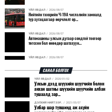
ҮЙЛ ЯВДАЛ
2026/08/07
Нийтийн тээврийн Ч:19А чиглэлийн замналд
түр хугацаагаар өөрчлөлт ор...
ҮЙЛ ЯВДАЛ
2026/08/07
Автомашины улсын дугаар сондгой тоогоор
төгссөн бол өнөөдөр шатахуун...
ҮЙЛ ЯВДАЛ
2026/08/07
Улаанбаатарт өдөртөө 30 хэм дулаан
САНАЛ БОЛГОХ
ҮЙЛ ЯВДАЛ
2020/01/02
ДЭЛХИЙ НИЙТЭЭР..
2026/08/06
Улсын дээд шүүхийн шүүгчийн болон
“Уралдронзавод” компанийн ерөнхий
анхан шатны шүүхийн шүүгчийн албан
захирлын автомашиныг дэлбэлжээ...
тушаалд зар...
ДЭЛХИЙ НИЙТЭЭР..
2021/05/07
ҮЙЛ ЯВДАЛ
2026/08/06
Улбар шар түвшинд аж ахуйн
Сүхбаатар боомтоор тав хоногт 10 мянга гаруй