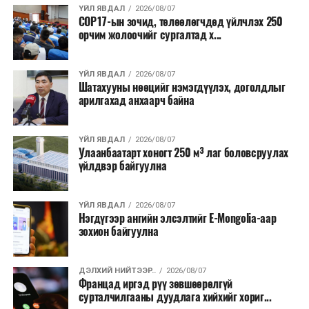
санхүүжилт
татахаар зорьж байна. Нэг төслийн
ҮЙЛ ЯВДАЛ
2026/08/07
COP17-ын зочид, төлөөлөгчдөд үйлчлэх 250
дундаж санхүүжилтийн хэмжээ
700 мянган
орчим жолоочийг сургалтад х...
ам.доллар
байхаар тооцжээ.
ҮЙЛ ЯВДАЛ
2026/08/07
Шатахууны нөөцийг нэмэгдүүлэх, доголдлыг
арилгахад анхаарч байна
ҮЙЛ ЯВДАЛ
2026/08/07
Улаанбаатарт хоногт 250 м³ лаг боловсруулах
үйлдвэр байгуулна
ҮЙЛ ЯВДАЛ
2026/08/07
Нэгдүгээр ангийн элсэлтийг E-Mongolia-аар
зохион байгуулна
ДЭЛХИЙ НИЙТЭЭР..
2026/08/07
Францад иргэд рүү зөвшөөрөлгүй
сурталчилгааны дуудлага хийхийг хориг...