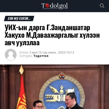
ХЭН ЮУ ХЭЛЭВ...
УИХ-ын дарга Г.Занданшатар
Хакухо М.Даваажаргалыг хүлээн
авч уулзлаа
Огноо:
3 жил 10 сар.өмнө
,
2022/10/13
Сэтгүүлч:
Тодотгол