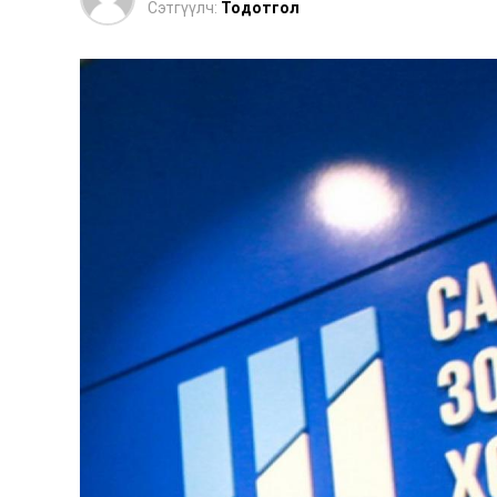
Сэтгүүлч:
Тодотгол