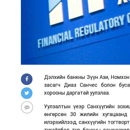
Дэлхийн банкны Зүүн Ази, Номхон
засагч Диаз Санчес болон буса
хорооны даргатай уулзлаа.
Уулзалтын үеэр Санхүүгийн зохи
өнгөрсөн 30 жилийн хугацаанд
илэрхийлээд, санхүүгийн тогтворт
тухайлбал тус банкны санхүүжил