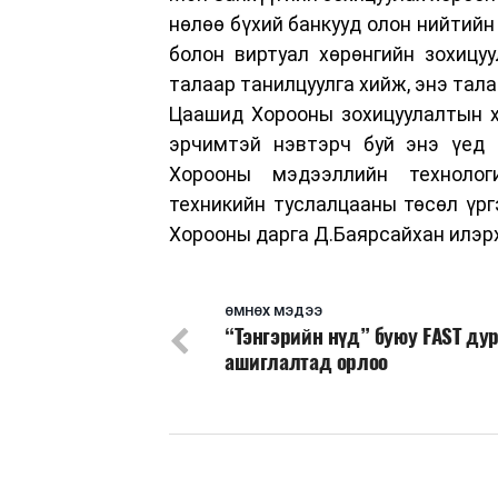
нөлөө бүхий банкууд олон нийтийн
болон виртуал хөрөнгийн зохицуу
талаар танилцуулга хийж, энэ тал
Цаашид Хорооны зохицуулалтын х
эрчимтэй нэвтэрч буй энэ үед з
Хорооны мэдээллийн технологи
техникийн туслалцааны төсөл үр
Хорооны дарга Д.Баярсайхан илэр
ӨМНӨХ МЭДЭЭ
“Тэнгэрийн нүд” буюу FAST ду
ашиглалтад орлоо