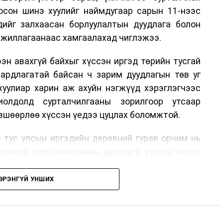
лосон шинэ хуулийг наймдугаар сарын 11-нээс
эдийг залхаасан борлуулалтын дуудлага болон
жиллагаанаас хамгаалахад чиглэжээ.
эн авахгүй байхыг хүссэн иргэд төрийн тусгай
аардлагатай байсан ч зарим дуудлагын төв уг
хуулиар харин аж ахуйн нэгжүүд хэрэглэгчээс
иолдолд сурталчилгааны зорилгоор утсаар
өвшөөрлөө хүссэн үедээ цуцлах боломжтой.
 тус улсын иргэдийн дөрөвний гурав орчим нь
үсээгүй сурталчилгааны дуудлага хүлээн авдаг
ад өртдөг байна. Хэрэглэгчийн эрхийг хамгаалах
длага гаргаж, суурин болон гар утас руу ирдэг
ЭРЭНГҮЙ УНШИХ
хориглохыг уриалж байжээ.
 хүнийг нэг дуудлага тутамд 75 мянга хүртэлх