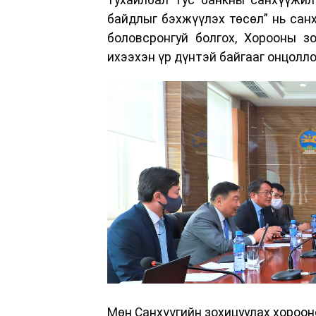
байдлыг бэхжүүлэх төсөл” нь санх
боловсронгуй болгох, Хорооны з
ихээхэн үр дүнтэй байгааг онцолло
Мөн Санхүүгийн зохицуулах хороо