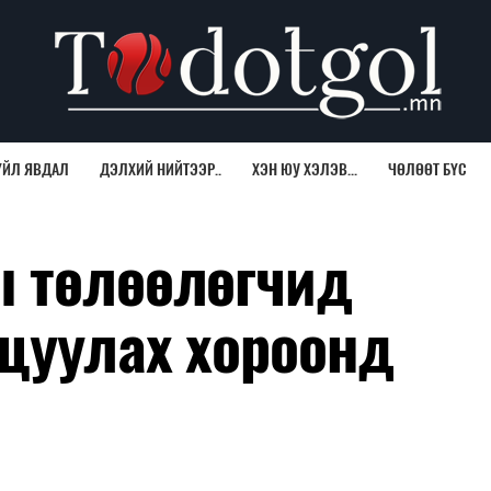
ҮЙЛ ЯВДАЛ
ДЭЛХИЙ НИЙТЭЭР..
ХЭН ЮУ ХЭЛЭВ...
ЧӨЛӨӨТ БҮС
 төлөөлөгчид
ицуулах хороонд