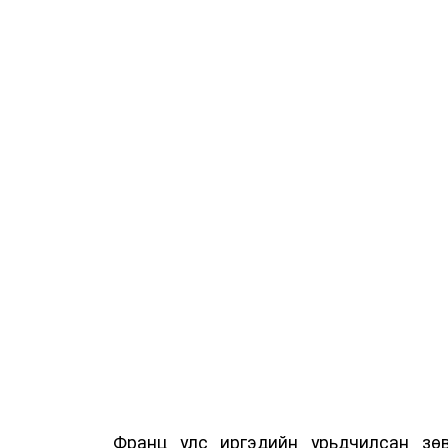
Франц улс иргэдийн урьдчилсан зөв