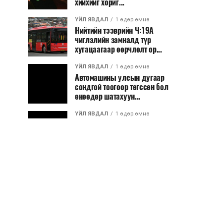
хийхийг хориг...
ҮЙЛ ЯВДАЛ
1 өдөр.өмнө
Нийтийн тээврийн Ч:19А
чиглэлийн замналд түр
хугацаагаар өөрчлөлт ор...
ҮЙЛ ЯВДАЛ
1 өдөр.өмнө
Автомашины улсын дугаар
сондгой тоогоор төгссөн бол
өнөөдөр шатахуун...
ҮЙЛ ЯВДАЛ
1 өдөр.өмнө
Улаанбаатарт өдөртөө 30 хэм
дулаан
ДЭЛХИЙ НИЙТЭЭР..
2026/08/06
“Уралдронзавод” компанийн
ерөнхий захирлын автомашиныг
дэлбэлжээ...
ҮЙЛ ЯВДАЛ
2026/08/06
Сүхбаатар боомтоор тав хоногт 10