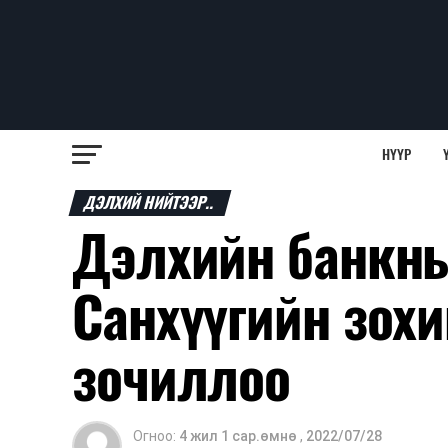
НҮҮР
ДЭЛХИЙ НИЙТЭЭР..
Дэлхийн банкны
Санхүүгийн зох
зочиллоо
Огноо:
4 жил 1 сар.өмнө
,
2022/07/28