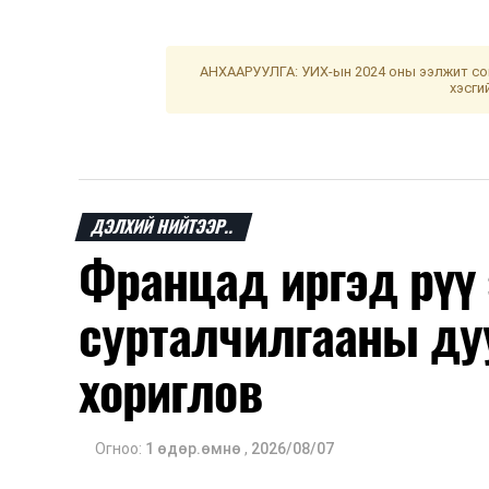
АНХААРУУЛГА: УИХ-ын 2024 оны ээлжит сон
хэсги
ДЭЛХИЙ НИЙТЭЭР..
Францад иргэд рүү
сурталчилгааны ду
хориглов
Огноо:
1 өдөр.өмнө
,
2026/08/07