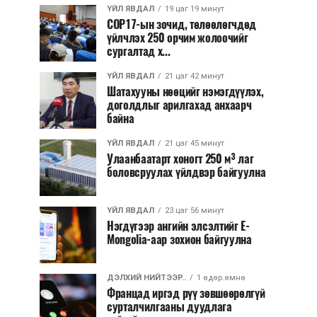
ҮЙЛ ЯВДАЛ
19 цаг 19 минут
COP17-ын зочид, төлөөлөгчдөд
үйлчлэх 250 орчим жолоочийг
сургалтад х...
ҮЙЛ ЯВДАЛ
21 цаг 42 минут
Шатахууны нөөцийг нэмэгдүүлэх,
доголдлыг арилгахад анхаарч
байна
ҮЙЛ ЯВДАЛ
21 цаг 45 минут
Улаанбаатарт хоногт 250 м³ лаг
боловсруулах үйлдвэр байгуулна
ҮЙЛ ЯВДАЛ
23 цаг 56 минут
Нэгдүгээр ангийн элсэлтийг E-
Mongolia-аар зохион байгуулна
ДЭЛХИЙ НИЙТЭЭР..
1 өдөр.өмнө
Францад иргэд рүү зөвшөөрөлгүй
сурталчилгааны дуудлага