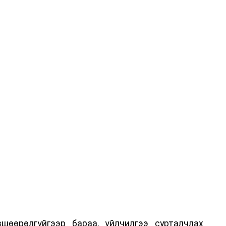
шөөрөлгүйгээр бараа, үйлчилгээ сурталчлах