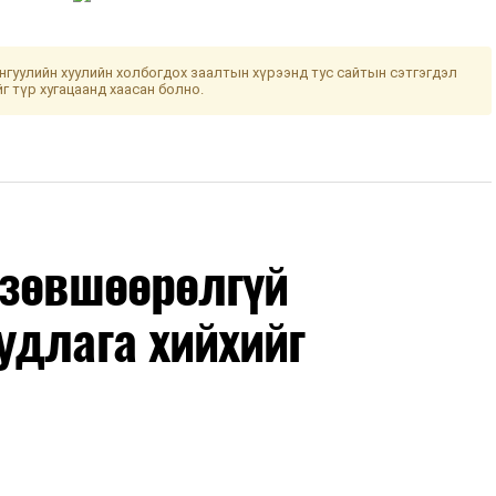
гуулийн хуулийн холбогдох заалтын хүрээнд тус сайтын сэтгэгдэл
йг түр хугацаанд хаасан болно.
 зөвшөөрөлгүй
удлага хийхийг