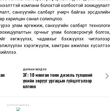
 нээлттэй компани болохтой холбоотой зохицуулалт
лалт, санхүүгийн салбарт учирч байгаа эрсдэлийн
аар харилцан санал солилцлоо.
үрээ улам өргөжиж, санхүүгийн салбарт технологи
охицуулалтын орчныг улам боловсронгуй болгох,
йг хөгжүүлэх, чадавхыг бэхжүүлэх чиглэлээр
гэлжлүүлэн хэрэгжүүлж, хамтран ажиллах хүсэлтээ
хийллээ.
ДАРААХ МЭДЭЭ
ран
ЗГ: 10 мянган тонн дизель түлшний
үнийн зөрүүг ургацын гүйцэтгэлээр
олгоно
СУРТАЛЧИЛГАА