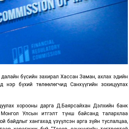
 далайн бүсийн захирал Хассан Заман, ахлах эдийн
д нэр бүхий төлөөлөгчид Санхүүгийн зохицуулах
цуулах хорооны дарга Д.Баярсайхан Дэлхийн банк
 Монгол Улсын итгэлт түнш байсанд талархлаа
ой байдлыг хангахад үзүүлсэн арга зүйн туслалцаа,
тээр хэрэгжиж буй “Төсөв, санхүүгийн тогтвортой