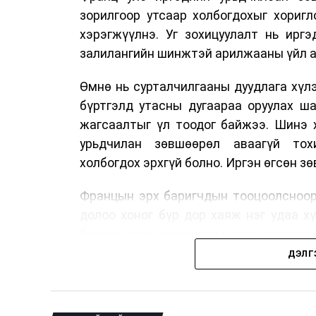
зорилгоор утсаар холбогдохыг хориг
хэрэгжүүлнэ. Уг зохицуулалт нь ирг
залилангийн шинжтэй арилжааны үйл а
Өмнө нь сурталчилгааны дуудлага хүлэ
бүртгэлд утасны дугаараа оруулах ш
жагсаалтыг үл тоодог байжээ. Шинэ 
урьдчилан зөвшөөрөл аваагүй тох
холбогдох эрхгүй болно. Иргэн өгсөн з
Францын эрх баригчдын тооцоолсноор
долоо хоног бүр дор хаяж нэг удаа х
бөгөөд олон хүн үүнээс ч олон дуудлаг
11 байгууллага 2024 онд хамтран шаар
ДЭЛГ
тасралтгүй сурталчилгааны дуудлагыг 
Хуулийг зөрчиж дуудлага хийсэн хувь