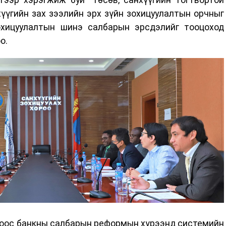
үүгийн зах зээлийн эрх зүйн зохицуулалтын орчныг
охицуулалтын шинэ салбарын эрсдэлийг тооцоход
о.
ноос банкны салбарын реформын хүрээнд системийн