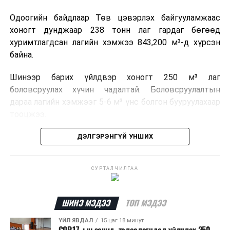
Одоогийн байдлаар Төв цэвэрлэх байгууламжаас
хоногт дунджаар 238 тонн лаг гардаг бөгөөд
хуримтлагдсан лагийн хэмжээ 843,200 м³-д хүрсэн
байна.
Шинээр барих үйлдвэр хоногт 250 м³ лаг
боловсруулах хүчин чадалтай. Боловсруулалтын
дараа лагийн хэмжээг 5-6 м³ үнс болгон бууруулахаар
тооцжээ.
Төслийн техник, эдийн засгийн үндэслэлийг
ДЭЛГЭРЭНГҮЙ УНШИХ
боловсруулж дууссан бөгөөд Барилга хөгжлийн
төвийн 2025 оны долоодугаар сарын 22-ны өдрийн
СУРТАЛЧИЛГАА
магадлалын ерөнхий дүгнэлтээр баталгаажуулсан
байна.
ШИНЭ МЭДЭЭ
ТОП МЭДЭЭ
Мөн Нийслэлийн иргэдийн Төлөөлөгчдийн Хурлын
2025 оны 25/01 дүгээр тогтоолоор баталсан “Төр,
ҮЙЛ ЯВДАЛ
15 цаг 18 минут