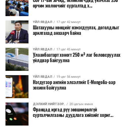
COP17-ын зочид, төлөөлөгчдөд үйлчлэх 250
хувийн хэвшлийн түншлэлээр нийслэлд хэрэгжүүлэх
орчим жолоочийг сургалтад х...
төслийн жагсаалт”-д лаг хатааж, шатаах үйлдвэр
барих төслийг төр, хувийн хэвшлийн түншлэлийн
хэлбэрээр хэрэгжүүлэхээр тусгажээ.
ҮЙЛ ЯВДАЛ
17 цаг 42 минут
Шатахууны нөөцийг нэмэгдүүлэх, доголдлыг
арилгахад анхаарч байна
Лаг хатаах, шатаах технологи нь бохир ус цэвэрлэх
байгууламжаас гардаг лагийг байгаль орчинд аюулгүй
аргаар боловсруулж, эзлэхүүнийг эрс бууруулах
ҮЙЛ ЯВДАЛ
17 цаг 45 минут
Улаанбаатарт хоногт 250 м³ лаг боловсруулах
зориулалттай. Лагийг өндөр температурт шатааснаар
үйлдвэр байгуулна
эзлэхүүн нь 90 хүртэл хувиар буурч, бактери, вирус
болон бусад өвчин үүсгэгч бичил биетнийг устгах
боломжтой.
ҮЙЛ ЯВДАЛ
19 цаг 56 минут
Нэгдүгээр ангийн элсэлтийг E-Mongolia-аар
зохион байгуулна
Түүнчлэн шаталтын явцад үүсэх дулааныг цахилгаан
болон дулааны эрчим хүч үйлдвэрлэхэд ашиглаж
болдог. Зарим технологийн хувьд шаталтын дараа
ДЭЛХИЙ НИЙТЭЭР..
20 цагын өмнө
Францад иргэд рүү зөвшөөрөлгүй
үлдэх үнснээс фосфор зэрэг ашигт эрдсийг сэргээн
сурталчилгааны дуудлага хийхийг хориг...
авах боломжтой аж.