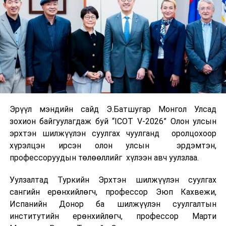
Эрүүл мэндийн сайд Э.Батшугар Монгол Улсад
зохион байгуулагдаж буй “ICOT V-2026” Олон улсын
эрхтэн шилжүүлэн суулгах чуулганд оролцохоор
хүрэлцэн ирсэн олон улсын эрдэмтэн,
профессоруудын төлөөллийг хүлээн авч уулзлаа.
Уулзалтад Туркийн Эрхтэн шилжүүлэн суулгах
сангийн ерөнхийлөгч, профессор Эюп Кахвежи,
Испанийн Донор ба шилжүүлэн суулгалтын
институтийн ерөнхийлөгч, профессор Марти