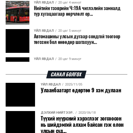
Япон, Герман, Швейцар, Нидерланд, Өмнөд Солонгос
ҮЙЛ ЯВДАЛ
20 цаг 4 минут
зэрэг улс лаг хатаах, шатаах технологийг ашиглаж
Нийтийн тээврийн Ч:19А чиглэлийн замналд
түр хугацаагаар өөрчлөлт ор...
байна. Тухайлбал, Германд лаг шатаах үйлдвэрээс
гарсан үнснээс фосфор сэргээн авах технологи
ашигладаг бол Нидерландад төвлөрсөн лаг
ҮЙЛ ЯВДАЛ
20 цаг 5 минут
Автомашины улсын дугаар сондгой тоогоор
боловсруулах үйлдвэрүүдээр дулаан, цахилгаан
төгссөн бол өнөөдөр шатахуун...
эрчим хүч үйлдвэрлэдэг.
Ийнхүү лаг хатаах, шатаах технологийг лагийн
ҮЙЛ ЯВДАЛ
20 цаг 9 минут
эзлэхүүнийг бууруулахын зэрэгцээ эрчим хүч
Улаанбаатарт өдөртөө 30 хэм дулаан
үйлдвэрлэх, нөөцийг дахин ашиглах чиглэлээр олон
САНАЛ БОЛГОХ
улсад өргөн ашиглаж байна.
ҮЙЛ ЯВДАЛ
2025/11/05
ДЭЛХИЙ НИЙТЭЭР..
2026/08/06
Улаанбаатарт өдөртөө 9 хэм дулаан
“Уралдронзавод” компанийн ерөнхий
захирлын автомашиныг дэлбэлжээ...
ДЭЛХИЙ НИЙТЭЭР..
2020/06/18
ҮЙЛ ЯВДАЛ
2026/08/06
Түүхий нүүрсний хэрэглээг зогсоосон
Сүхбаатар боомтоор тав хоногт 10 мянга гаруй
нь шийдэмгий алхам байсан гэж олон
тонн АИ-92 автобензин и...
улсын суд...