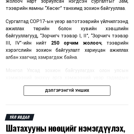
жолооч нарт зориулсан нэгдсэн сургалтыг Зам,
оруулах тухай хуулийн төсөл өргөн мэдүүлэв
тээврийн яамны “Хөсөг” танхимд зохион байгууллаа.
Сургалтад COP17-ын үеэр автотээврийн үйлчилгээнд
ажиллах төрийн болон хувийн хэвшлийн
байгууллагууд, “Зорчигч тээвэр I, II”, “Зорчигч тээвэр
III, IV”-ийн нийт
250 орчим жолооч
, тээврийн
хэрэгслийн зохион байгуулалт хариуцан ажиллах
албан хаагчид хамрагдаж байна.
Монгол Улсад зохион байгуулагдах олон улсын
хэмжээний энэхүү арга хэмжээний үеэр гадаадын
зочид, төлөөлөгчдөд аюулгүй, шуурхай, соёлтой,
ДЭЛГЭРЭНГҮЙ УНШИХ
мэргэжлийн түвшинд тээврийн үйлчилгээ үзүүлэх
бэлтгэлийг хангах нь сургалтын гол зорилго юм.
Сургалтаар COP17-ын ерөнхий ойлголт, ач холбогдол,
ҮЙЛ ЯВДАЛ
зохион байгуулалтын онцлог, зочид, төлөөлөгчдийн
Шатахууны нөөцийг нэмэгдүүлэх,
ангилал, үйлчилгээний стандарт, жолооч нарын үүрэг
хариуцлага, сахилга бат, үйлчилгээний соёл, ёс зүй,