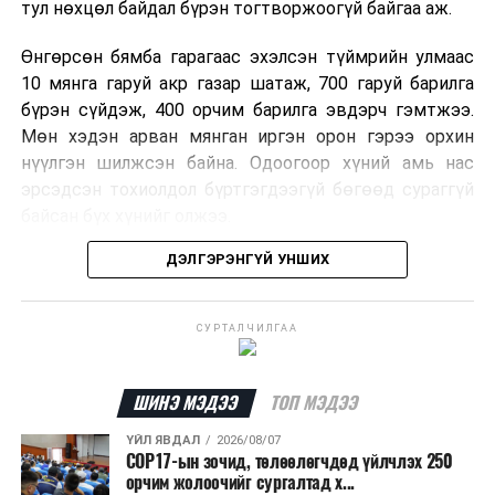
тул нөхцөл байдал бүрэн тогтворжоогүй байгаа аж.
тухай хууль /
шинэчилсэн
Өнгөрсөн бямба гарагаас эхэлсэн түймрийн улмаас
найруулга/-ийг
10 мянга гаруй акр газар шатаж, 700 гаруй барилга
дагаж мөрдөх
бүрэн сүйдэж, 400 орчим барилга эвдэрч гэмтжээ.
журмын тухай
Мөн хэдэн арван мянган иргэн орон гэрээ орхин
хуульд өөрчлөлт
нүүлгэн шилжсэн байна. Одоогоор хүний амь нас
оруулах тухай
эрсэдсэн тохиолдол бүртгэгдээгүй бөгөөд сураггүй
хуулийн төсөл
/
байсан бүх хүнийг олжээ.
Засгийн газар
2024.01.09-ний
ДЭЛГЭРЭНГҮЙ УНШИХ
Албаныхны мэдээлснээр түймрийн нэг голомтыг
өдөр өргөн
санаатайгаар тавьсан байж болзошгүй хэрэгт 37
мэдүүлсэн,
анхны
настай Аарон Фариначчиг баривчилж, галдан
хэлэлцүүлэг
/
СУРТАЛЧИЛГАА
шатаасан гэх үндэслэлээр эрүүгийн хэрэг үүсгэн
шалгаж байна. Харин бусад хоёр түймрийн
·
Иргэний
шалтгааныг үргэлжлүүлэн тогтоож байгаа бөгөөд
ШИНЭ МЭДЭЭ
ТОП МЭДЭЭ
нисэхийн тухай
аянгын улмаас үүсээгүй гэж үзэж байгаа аж.
хууль /
ҮЙЛ ЯВДАЛ
2026/08/07
шинэчилсэн
COP17-ын зочид, төлөөлөгчдөд үйлчлэх 250
Одоогоор АНУ даяар 13 мужид 90 гаруй томоохон ой,
орчим жолоочийг сургалтад х...
найруулга/-д