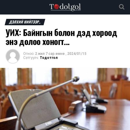
ДЭЛХИЙ НИЙТЭЭР..
УИХ: Байнгын болон дэд хороод
энэ долоо хоногт...
Огноо:
2 жил 7 сар.өмнө
,
2024/01/15
Сэтгүүлч:
Тодотгол