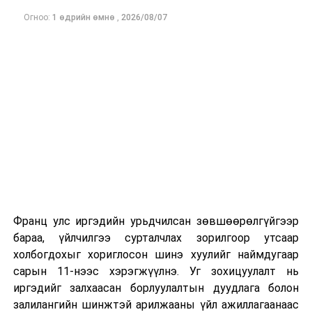
төсөл
/
Засгийн
Огноо:
1 өдрийн өмнө
,
2026/08/07
газар 2024.01.11-
ний өдөр өргөн
мэдүүлсэн,
хэлэлцэх эсэх
/
·
Байнгын
хорооны
тогтоолын төсөл /
Засгийн газарт
чиглэл өгөх
тухай
/
· “Чиглэл өгөх
Франц улс иргэдийн урьдчилсан зөвшөөрөлгүйгээр
тухай” Улсын Их
бараа, үйлчилгээ сурталчлах зорилгоор утсаар
Хурлын
холбогдохыг хориглосон шинэ хуулийг наймдугаар
тогтоолын төсөл
сарын 11-нээс хэрэгжүүлнэ. Уг зохицуулалт нь
иргэдийг залхаасан борлуулалтын дуудлага болон
·
Үндэсний
залилангийн шинжтэй арилжааны үйл ажиллагаанаас