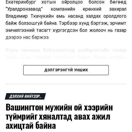
тухай
/
Екатеринбург хотын ойролцоо болсон бөгөөд
“Уралдронзавод” компанийн ерөнхий захирал
· Байнгын
Владимир Ткачукийн амь насанд халдах оролдлого
хорооны
байж болзошгүй байна. Тэрбээр хүнд бэртэж, эрчимт
тогтоолын
эмчилгээний тасагт хүргэгдсэн бол жолооч нь газар
төсөл /
Нэр
дээрээ нас баржээ.
дэвшигчийн
сонсголын
Хууль сахиулах байгууллагууд дэлбэрэлтийн талаар
бэлтгэл хангах
албан ёсны тайлбар хийгээгүй байна. Харин мөрдөн
тухай
/
шалгах байгууллага олон нийтэд аюултай аргаар
ДЭЛГЭРЭНГҮЙ УНШИХ
хүний амь насанд халдахыг завдсан гэх үндэслэлээр
· ““Эрдэнэс
эрүүгийн хэрэг үүсгэсэн талаар эх сурвалж
Тавантолгой”
мэдээлжээ.
хувьцаат
ДЭЛХИЙ НИЙТЭЭР..
компанийн
“Уралдронзавод” компани 2023 онд Екатеринбург
Вашингтон мужийн ой хээрийн
хувьцааны
хотод байгуулагдсан бөгөөд нисгэгчгүй нисэх
талаар авах
төхөөрөмж үйлдвэрлэдэг аж. Тус компанийн 2025
түймрийг хяналтад авах ажил
зарим арга
оны орлого 6.2 тэрбум рубль, цэвэр ашиг нь 1.9
ахицтай байна
хэмжээний
тэрбум рубльд хүрсэн гэж РБК мэдээлсэн байна.