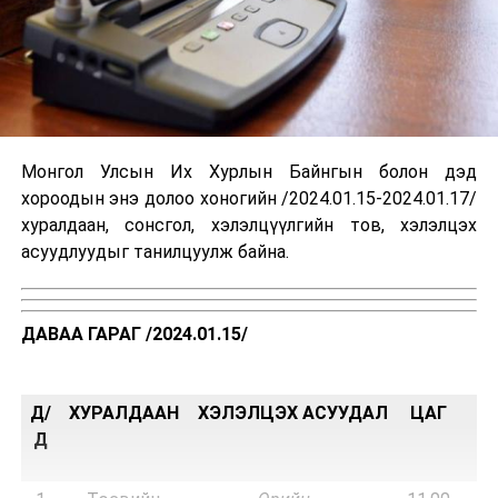
Монгол Улсын Их Хурлын Байнгын болон дэд
хороодын энэ долоо хоногийн /2024.01.15-2024.01.17/
хуралдаан, сонсгол, хэлэлцүүлгийн тов, хэлэлцэх
асуудлуудыг танилцуулж байна.
ДАВАА ГАРАГ /2024.01.15/
Д/
ХУРАЛДААН
ХЭЛЭЛЦЭХ АСУУДАЛ
ЦАГ
Т
Д