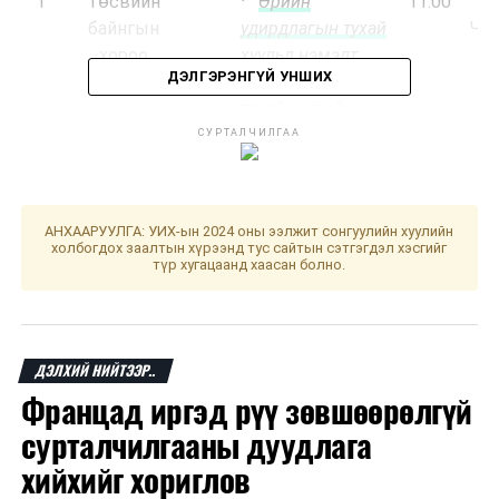
1
Төсвийн
·
Өрийн
11.00
“
байнгын
удирдлагын тухай
Чин
хороо
хуульд нэмэлт,
ДЭЛГЭРЭНГҮЙ УНШИХ
өөрчлөлт оруулах
тухай хуулийн
төсөл болон хамт
СУРТАЛЧИЛГАА
өргөн мэдүүлсэн
хуулийн төсөл
/
Засгийн газар
АНХААРУУЛГА: УИХ-ын 2024 оны ээлжит сонгуулийн хуулийн
2024.01.11-ний
холбогдох заалтын хүрээнд тус сайтын сэтгэгдэл хэсгийг
түр хугацаанд хаасан болно.
өдөр өргөн
мэдүүлсэн,
хэлэлцэх эсэх
/
ДЭЛХИЙ НИЙТЭЭР..
·
Төрийн
хэмнэлтийн тухай
Францад иргэд рүү зөвшөөрөлгүй
хуульд нэмэлт,
сурталчилгааны дуудлага
өөрчлөлт оруулах
хийхийг хориглов
тухай хуулийн