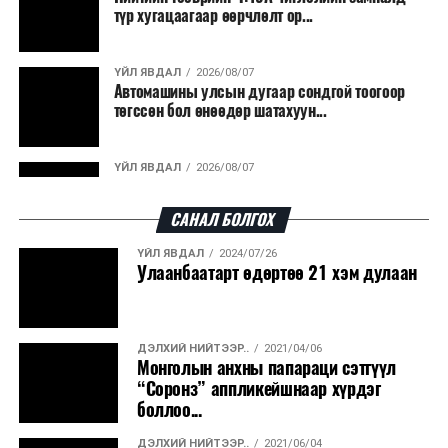
түр хугацаагаар өөрчлөлт ор...
2019.02.20-ны
өдөр өргөн
мэдүүлсэн,
анхны
ҮЙЛ ЯВДАЛ
2026/08/07
хэлэлцүүлэг
/
Автомашины улсын дугаар сондгой тоогоор
төгссөн бол өнөөдөр шатахуун...
4
Байгаль
·
Органик
15.00
“
орчин, хүнс,
бүтээгдэхүүний
Чин
ҮЙЛ ЯВДАЛ
2026/08/07
Улаанбаатарт өдөртөө 30 хэм дулаан
хөдөө аж
тухай хуулийн
ахуйн
төсөл болон
САНАЛ БОЛГОХ
байнгын
хамт өргөн
ҮЙЛ ЯВДАЛ
2024/07/26
хороо
мэдүүлсэн
ДЭЛХИЙ НИЙТЭЭР..
2026/08/06
Улаанбаатарт өдөртөө 21 хэм дулаан
“Уралдронзавод” компанийн ерөнхий
хуулийн төслүүд
захирлын автомашиныг дэлбэлжээ...
/
Улсын Их
Хурлын гишүүн
ДЭЛХИЙ НИЙТЭЭР..
2021/04/06
Ч.Ундрам нарын
ҮЙЛ ЯВДАЛ
2026/08/06
Монголын анхны папараци сэтгүүл
Сүхбаатар боомтоор тав хоногт 10 мянга гаруй
6 гишүүн
“Соронз” аппликейшнаар хүрдэг
тонн АИ-92 автобензин и...
боллоо...
2023.03.16-ны
өдөр өргөн
ДЭЛХИЙ НИЙТЭЭР..
2021/06/04