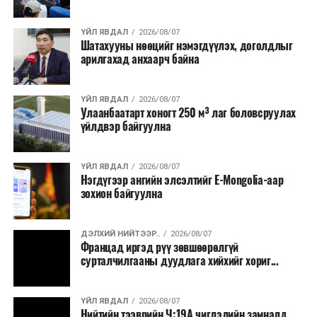
хээрийн түймэр идэвхтэй үргэлжилж байгаагийн
өөрчлөлт
талаас илүү нь Орегон болон Вашингтон мужид
оруулах тухай
ҮЙЛ ЯВДАЛ
2026/08/07
бүртгэгдсэн байна. Цаг уурын байгууллагууд ойрын
хуулийн төсөл
/
Шатахууны нөөцийг нэмэгдүүлэх, доголдлыг
өдрүүдэд агаарын температур дахин огцом
арилгахад анхаарч байна
Засгийн газар
нэмэгдэж, хуурайшилт эрчимжих төлөвтэй байгааг
2024.01.09-ний
анхааруулсан бөгөөд энэ нь гал унтраах ажиллагаанд
өдөр өргөн
ҮЙЛ ЯВДАЛ
2026/08/07
шинэ сорилт учруулж болзошгүйг онцолжээ.
мэдүүлсэн,
анхны
Улаанбаатарт хоногт 250 м³ лаг боловсруулах
үйлдвэр байгуулна
хэлэлцүүлэг
/
·
Мэргэжлийн
ҮЙЛ ЯВДАЛ
2026/08/07
нэгдсэн
Нэгдүгээр ангийн элсэлтийг E-Mongolia-аар
зохион байгуулна
холбооны эрх
зүйн байдлын
тухай хуулийн
ДЭЛХИЙ НИЙТЭЭР..
2026/08/07
төсөл болон хамт
Францад иргэд рүү зөвшөөрөлгүй
сурталчилгааны дуудлага хийхийг хориг...
өргөн мэдүүлсэн
хуулийн төслүүд
/
Улсын Их Хурлын
ҮЙЛ ЯВДАЛ
2026/08/07
гишүүн Н.Учрал
Нийтийн тээврийн Ч:19А чиглэлийн замналд