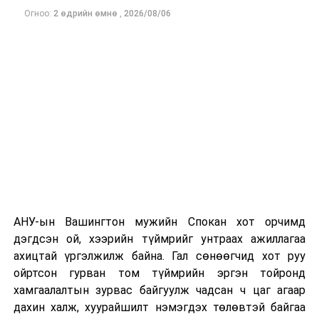
тухай” Улсын Их
Огноо:
2 өдрийн өмнө
,
2026/08/06
Одоогоор дэлбэрэлтийн шалтгаан, хэрэгт холбоотой
Хурлын
этгээдүүдийн талаар дэлгэрэнгүй мэдээлэл гараагүй
тогтоолын
байна.
төсөл
/Засгийн
газар 2023.12.20-
ны өдөр өргөн
мэдүүлсэн,
анхны
хэлэлцүүлэг
/
· Төмөр замын
тээврийн тухай
хууль /
шинэчилсэн
АНУ-ын Вашингтон мужийн Спокан хот орчимд
найруулга/-д
дэгдсэн ой, хээрийн түймрийг унтраах ажиллагаа
өөрчлөлт
ахицтай үргэлжилж байна. Гал сөнөөгчид хот руу
оруулах тухай
ойртсон гурван том түймрийн эргэн тойронд
хуулийн төсөл
хамгаалалтын зурвас байгуулж чадсан ч цаг агаар
болон
Төмөр
дахин халж, хуурайшилт нэмэгдэх төлөвтэй байгаа
замын тээврийн