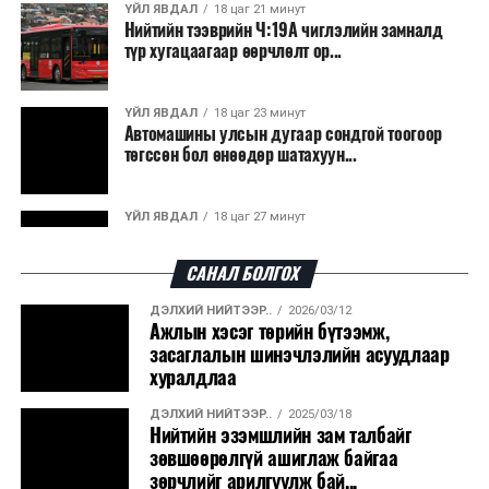
Япон, Герман, Швейцар, Нидерланд, Өмнөд Солонгос
ҮЙЛ ЯВДАЛ
18 цаг 21 минут
зэрэг улс лаг хатаах, шатаах технологийг ашиглаж
Нийтийн тээврийн Ч:19А чиглэлийн замналд
түр хугацаагаар өөрчлөлт ор...
байна. Тухайлбал, Германд лаг шатаах үйлдвэрээс
гарсан үнснээс фосфор сэргээн авах технологи
ашигладаг бол Нидерландад төвлөрсөн лаг
ҮЙЛ ЯВДАЛ
18 цаг 23 минут
Автомашины улсын дугаар сондгой тоогоор
боловсруулах үйлдвэрүүдээр дулаан, цахилгаан
төгссөн бол өнөөдөр шатахуун...
эрчим хүч үйлдвэрлэдэг.
Ийнхүү лаг хатаах, шатаах технологийг лагийн
ҮЙЛ ЯВДАЛ
18 цаг 27 минут
эзлэхүүнийг бууруулахын зэрэгцээ эрчим хүч
Улаанбаатарт өдөртөө 30 хэм дулаан
үйлдвэрлэх, нөөцийг дахин ашиглах чиглэлээр олон
САНАЛ БОЛГОХ
улсад өргөн ашиглаж байна.
ДЭЛХИЙ НИЙТЭЭР..
2026/03/12
ДЭЛХИЙ НИЙТЭЭР..
2026/08/06
Ажлын хэсэг төрийн бүтээмж,
“Уралдронзавод” компанийн ерөнхий
засаглалын шинэчлэлийн асуудлаар
захирлын автомашиныг дэлбэлжээ...
хуралдлаа
ДЭЛХИЙ НИЙТЭЭР..
2025/03/18
ҮЙЛ ЯВДАЛ
2026/08/06
Нийтийн эзэмшлийн зам талбайг
Сүхбаатар боомтоор тав хоногт 10 мянга гаруй
зөвшөөрөлгүй ашиглаж байгаа
тонн АИ-92 автобензин и...
зөрчлийг арилгуулж бай...