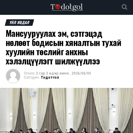
ҮЙЛ ЯВДАЛ
Мансууруулах эм, сэтгэцэд
нөлөөт бодисын хяналтын тухай
хуулийн төслийг анхны
хэлэлцүүлэгт шилжүүллээ
Огноо:
2 сар 3 өдөр.өмнө
,
2026/06/05
Сэтгүүлч:
Тодотгол