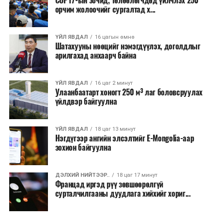
COP17-ын зочид, төлөөлөгчдөд үйлчлэх 250
хувийн хэвшлийн түншлэлээр нийслэлд хэрэгжүүлэх
орчим жолоочийг сургалтад х...
төслийн жагсаалт”-д лаг хатааж, шатаах үйлдвэр
барих төслийг төр, хувийн хэвшлийн түншлэлийн
хэлбэрээр хэрэгжүүлэхээр тусгажээ.
ҮЙЛ ЯВДАЛ
16 цагын өмнө
Шатахууны нөөцийг нэмэгдүүлэх, доголдлыг
арилгахад анхаарч байна
Лаг хатаах, шатаах технологи нь бохир ус цэвэрлэх
байгууламжаас гардаг лагийг байгаль орчинд аюулгүй
аргаар боловсруулж, эзлэхүүнийг эрс бууруулах
ҮЙЛ ЯВДАЛ
16 цаг 2 минут
Улаанбаатарт хоногт 250 м³ лаг боловсруулах
зориулалттай. Лагийг өндөр температурт шатааснаар
үйлдвэр байгуулна
эзлэхүүн нь 90 хүртэл хувиар буурч, бактери, вирус
болон бусад өвчин үүсгэгч бичил биетнийг устгах
боломжтой.
ҮЙЛ ЯВДАЛ
18 цаг 13 минут
Нэгдүгээр ангийн элсэлтийг E-Mongolia-аар
зохион байгуулна
Түүнчлэн шаталтын явцад үүсэх дулааныг цахилгаан
болон дулааны эрчим хүч үйлдвэрлэхэд ашиглаж
болдог. Зарим технологийн хувьд шаталтын дараа
ДЭЛХИЙ НИЙТЭЭР..
18 цаг 17 минут
Францад иргэд рүү зөвшөөрөлгүй
үлдэх үнснээс фосфор зэрэг ашигт эрдсийг сэргээн
сурталчилгааны дуудлага хийхийг хориг...
авах боломжтой аж.