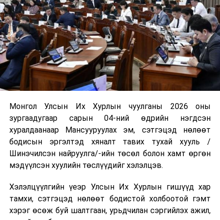
Монгол Улсын Их Хурлын чуулганы 2026 оны
зургаадугаар сарын 04-ний өдрийн нэгдсэн
хуралдаанаар Мансууруулах эм, сэтгэцэд нөлөөт
бодисын эргэлтэд хяналт тавих тухай хууль /
Шинэчилсэн найруулга/-ийн төсөл болон хамт өргөн
мэдүүлсэн хуулийн төслүүдийг хэлэлцэв.
Хэлэлцүүлгийн үеэр Улсын Их Хурлын гишүүд хар
тамхи, сэтгэцэд нөлөөт бодистой холбоотой гэмт
хэрэг өсөж буй шалтгаан, урьдчилан сэргийлэх ажил,