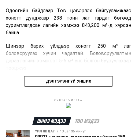
Одоогийн байдлаар Төв цэвэрлэх байгууламжаас
хоногт дунджаар 238 тонн лаг гардаг бөгөөд
хуримтлагдсан лагийн хэмжээ 843,200 м³-д хүрсэн
байна.
Шинээр барих үйлдвэр хоногт 250 м³ лаг
боловсруулах хүчин чадалтай. Боловсруулалтын
дараа лагийн хэмжээг 5-6 м³ үнс болгон бууруулахаар
тооцжээ.
Төслийн техник, эдийн засгийн үндэслэлийг
ДЭЛГЭРЭНГҮЙ УНШИХ
боловсруулж дууссан бөгөөд Барилга хөгжлийн
төвийн 2025 оны долоодугаар сарын 22-ны өдрийн
СУРТАЛЧИЛГАА
магадлалын ерөнхий дүгнэлтээр баталгаажуулсан
байна.
ШИНЭ МЭДЭЭ
ТОП МЭДЭЭ
Мөн Нийслэлийн иргэдийн Төлөөлөгчдийн Хурлын
2025 оны 25/01 дүгээр тогтоолоор баталсан “Төр,
ҮЙЛ ЯВДАЛ
13 цаг 36 минут