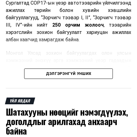
Сургалтад COP17-ын үеэр автотээврийн үйлчилгээнд
ажиллах төрийн болон хувийн хэвшлийн
байгууллагууд, “Зорчигч тээвэр I, II”, “Зорчигч тээвэр
III, IV”-ийн нийт
250 орчим жолооч
, тээврийн
хэрэгслийн зохион байгуулалт хариуцан ажиллах
албан хаагчид хамрагдаж байна.
Монгол Улсад зохион байгуулагдах олон улсын
хэмжээний энэхүү арга хэмжээний үеэр гадаадын
зочид, төлөөлөгчдөд аюулгүй, шуурхай, соёлтой,
ДЭЛГЭРЭНГҮЙ УНШИХ
мэргэжлийн түвшинд тээврийн үйлчилгээ үзүүлэх
бэлтгэлийг хангах нь сургалтын гол зорилго юм.
Сургалтаар COP17-ын ерөнхий ойлголт, ач холбогдол,
ҮЙЛ ЯВДАЛ
зохион байгуулалтын онцлог, зочид, төлөөлөгчдийн
Шатахууны нөөцийг нэмэгдүүлэх,
ангилал, үйлчилгээний стандарт, жолооч нарын үүрэг
хариуцлага, сахилга бат, үйлчилгээний соёл, ёс зүй,
доголдлыг арилгахад анхаарч
мэргэжлийн харилцааны талаар нэгдсэн мэдээлэл
байна
өгчээ.