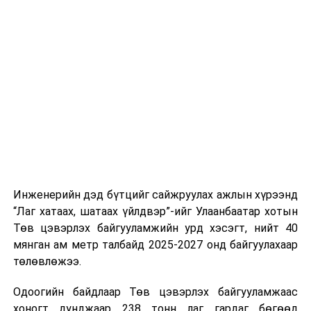
тээврийн үйлчилгээг аюулгүй, шуурхай, зохион
хэвийн горимоор ажлаа үргэлжүүлнэ гэж найдаж
байгуулалттай явуулах, үйлчилгээний нэгдсэн
байна. Шатахууны нөөцийг нэмэгдүүлэх,
стандарт, сахилга хариуцлагыг хэвшүүлэх бэлтгэл
нийлүүлэлтийг тогтворжуулах хүрээнд бусад эх
ажлын нэг хэсэг гэж
Зам, тээврийн яамнаас
үүсвэрийг нэмэгдүүлэх чиглэлд анхаарч байна.
мэдээллээ.
Замын-Үүд боомтоор 2000 тонн дизель түлш орж
ирсэн бөгөөд шилжүүлэн ачих ажиллагаа хийгдэж
байна" гэлээ
гэж Аж үйлдвэр, эрдэс баялгийн яамнаас
мэдээллээ.
Инженерийн дэд бүтцийг сайжруулах ажлын хүрээнд
“Лаг хатаах, шатаах үйлдвэр”-ийг Улаанбаатар хотын
Төв цэвэрлэх байгууламжийн урд хэсэгт, нийт 40
мянган ам метр талбайд 2025-2027 онд байгуулахаар
төлөвлөжээ.
Одоогийн байдлаар Төв цэвэрлэх байгууламжаас
хоногт дунджаар 238 тонн лаг гардаг бөгөөд