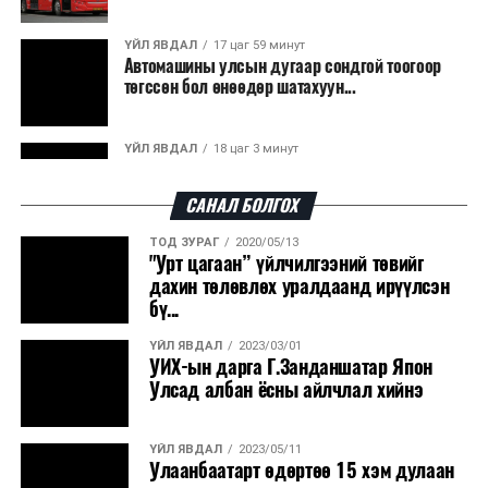
гарсан үнснээс фосфор сэргээн авах технологи
ашигладаг бол Нидерландад төвлөрсөн лаг
ҮЙЛ ЯВДАЛ
17 цаг 59 минут
Автомашины улсын дугаар сондгой тоогоор
боловсруулах үйлдвэрүүдээр дулаан, цахилгаан
төгссөн бол өнөөдөр шатахуун...
эрчим хүч үйлдвэрлэдэг.
Ийнхүү лаг хатаах, шатаах технологийг лагийн
ҮЙЛ ЯВДАЛ
18 цаг 3 минут
эзлэхүүнийг бууруулахын зэрэгцээ эрчим хүч
Улаанбаатарт өдөртөө 30 хэм дулаан
үйлдвэрлэх, нөөцийг дахин ашиглах чиглэлээр олон
САНАЛ БОЛГОХ
улсад өргөн ашиглаж байна.
ТОД ЗУРАГ
2020/05/13
ДЭЛХИЙ НИЙТЭЭР..
2026/08/06
"Урт цагаан” үйлчилгээний төвийг
“Уралдронзавод” компанийн ерөнхий
дахин төлөвлөх уралдаанд ирүүлсэн
захирлын автомашиныг дэлбэлжээ...
бү...
ҮЙЛ ЯВДАЛ
2023/03/01
ҮЙЛ ЯВДАЛ
2026/08/06
УИХ-ын дарга Г.Занданшатар Япон
Сүхбаатар боомтоор тав хоногт 10 мянга гаруй
Улсад албан ёсны айлчлал хийнэ
тонн АИ-92 автобензин и...
ҮЙЛ ЯВДАЛ
2023/05/11
ДЭЛХИЙ НИЙТЭЭР..
2026/08/06
Улаанбаатарт өдөртөө 15 хэм дулаан
Вашингтон мужийн ой хээрийн түймрийг