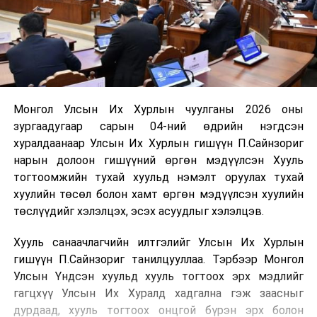
Монгол Улсын Их Хурлын чуулганы 2026 оны
зургаадугаар сарын 04-ний өдрийн нэгдсэн
хуралдаанаар Улсын Их Хурлын гишүүн П.Сайнзориг
нарын долоон гишүүний өргөн мэдүүлсэн Хууль
тогтоомжийн тухай хуульд нэмэлт оруулах тухай
хуулийн төсөл болон хамт өргөн мэдүүлсэн хуулийн
төслүүдийг хэлэлцэх, эсэх асуудлыг хэлэлцэв.
Хууль санаачлагчийн илтгэлийг Улсын Их Хурлын
гишүүн П.Сайнзориг танилцууллаа. Тэрбээр Монгол
Улсын Үндсэн хуульд хууль тогтоох эрх мэдлийг
гагцхүү Улсын Их Хуралд хадгална гэж заасныг
дурдаад, хууль тогтоох онцгой бүрэн эрх болон