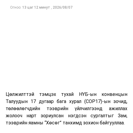
хуулийн төслүүдийг үзэл баримтлалын хүрээнд
Огноо:
13 цаг 12 минут
,
2026/08/07
хэлэлцэхийг дэмжсэн тул анхны хэлэлцүүлэгт
бэлтгүүлэхээр Хууль зүйн байнгын хороонд
шилжүүлэв.
ДАРААХ МЭДЭЭ
Мансууруулах эм, сэтгэцэд нөлөөт бодисын хяналтын
тухай хуулийн төслийг анхны хэлэлцүүлэгт
шилжүүллээ
ӨМНӨХ МЭДЭЭ
Өнөөдөр нутгийн зүүн хагаст сэрүүхэн байна
Цөлжилттэй тэмцэх тухай НҮБ-ын конвенцын
Талуудын 17 дугаар бага хурал (COP17)-ын зочид,
төлөөлөгчдийн тээврийн үйлчилгээнд ажиллах
жолооч нарт зориулсан нэгдсэн сургалтыг Зам,
тээврийн яамны “Хөсөг” танхимд зохион байгууллаа.