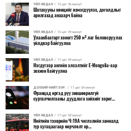
хэлбэрээр хэрэгжүүлэхээр тусгажээ.
ҮЙЛ ЯВДАЛ
15 цаг 36 минут
Шатахууны нөөцийг нэмэгдүүлэх, доголдлыг
арилгахад анхаарч байна
Лаг хатаах, шатаах технологи нь бохир ус цэвэрлэх
байгууламжаас гардаг лагийг байгаль орчинд аюулгүй
аргаар боловсруулж, эзлэхүүнийг эрс бууруулах
ҮЙЛ ЯВДАЛ
15 цаг 39 минут
Улаанбаатарт хоногт 250 м³ лаг боловсруулах
зориулалттай. Лагийг өндөр температурт шатааснаар
үйлдвэр байгуулна
эзлэхүүн нь 90 хүртэл хувиар буурч, бактери, вирус
болон бусад өвчин үүсгэгч бичил биетнийг устгах
боломжтой.
ҮЙЛ ЯВДАЛ
17 цаг 49 минут
Нэгдүгээр ангийн элсэлтийг E-Mongolia-аар
зохион байгуулна
Түүнчлэн шаталтын явцад үүсэх дулааныг цахилгаан
болон дулааны эрчим хүч үйлдвэрлэхэд ашиглаж
болдог. Зарим технологийн хувьд шаталтын дараа
ДЭЛХИЙ НИЙТЭЭР..
17 цаг 54 минут
Францад иргэд рүү зөвшөөрөлгүй
үлдэх үнснээс фосфор зэрэг ашигт эрдсийг сэргээн
сурталчилгааны дуудлага хийхийг хориг...
авах боломжтой аж.
Япон, Герман, Швейцар, Нидерланд, Өмнөд Солонгос
ҮЙЛ ЯВДАЛ
17 цаг 58 минут
зэрэг улс лаг хатаах, шатаах технологийг ашиглаж
Нийтийн тээврийн Ч:19А чиглэлийн замналд
түр хугацаагаар өөрчлөлт ор...
байна. Тухайлбал, Германд лаг шатаах үйлдвэрээс