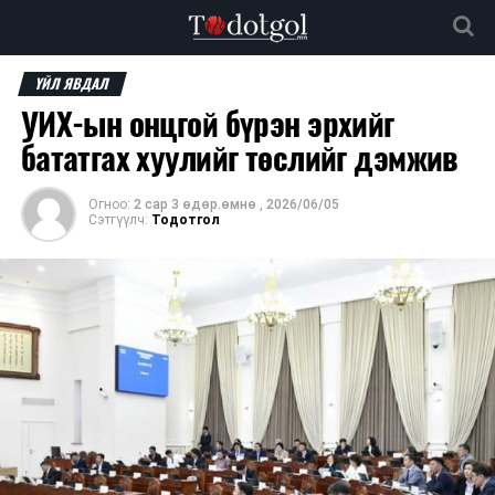
ҮЙЛ ЯВДАЛ
УИХ-ын онцгой бүрэн эрхийг
бататгах хуулийг төслийг дэмжив
Огноо:
2 сар 3 өдөр.өмнө
,
2026/06/05
Сэтгүүлч:
Тодотгол