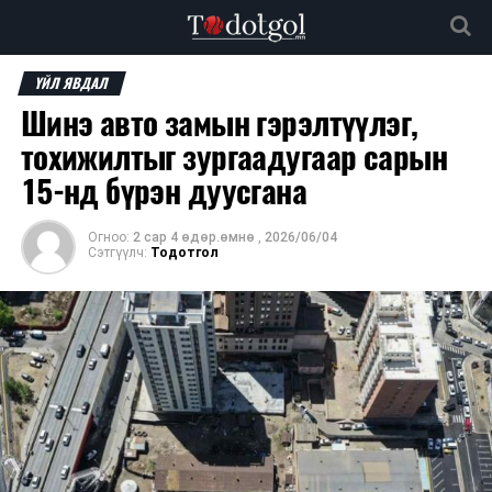
ҮЙЛ ЯВДАЛ
Шинэ авто замын гэрэлтүүлэг,
тохижилтыг зургаадугаар сарын
15-нд бүрэн дуусгана
Огноо:
2 сар 4 өдөр.өмнө
,
2026/06/04
Сэтгүүлч:
Тодотгол