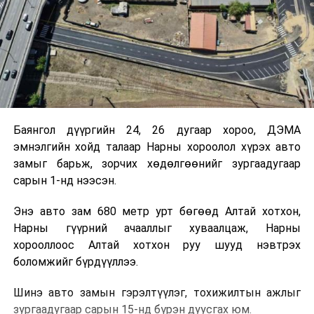
Баянгол дүүргийн 24, 26 дугаар хороо, ДЭМА
эмнэлгийн хойд талаар Нарны хороолол хүрэх авто
замыг барьж, зорчих хөдөлгөөнийг зургаадугаар
сарын 1-нд нээсэн.
Энэ авто зам 680 метр урт бөгөөд Алтай хотхон,
Нарны гүүрний ачааллыг хуваалцаж, Нарны
хорооллоос Алтай хотхон руу шууд нэвтрэх
боломжийг бүрдүүллээ.
Шинэ авто замын гэрэлтүүлэг, тохижилтын ажлыг
зургаадугаар сарын 15-нд бүрэн дуусгах юм.