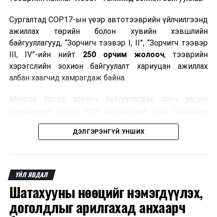
Сургалтад COP17-ын үеэр автотээврийн үйлчилгээнд
ажиллах төрийн болон хувийн хэвшлийн
байгууллагууд, “Зорчигч тээвэр I, II”, “Зорчигч тээвэр
III, IV”-ийн нийт
250 орчим жолооч
, тээврийн
хэрэгслийн зохион байгуулалт хариуцан ажиллах
албан хаагчид хамрагдаж байна.
Монгол Улсад зохион байгуулагдах олон улсын
хэмжээний энэхүү арга хэмжээний үеэр гадаадын
зочид, төлөөлөгчдөд аюулгүй, шуурхай, соёлтой,
ДЭЛГЭРЭНГҮЙ УНШИХ
мэргэжлийн түвшинд тээврийн үйлчилгээ үзүүлэх
бэлтгэлийг хангах нь сургалтын гол зорилго юм.
Сургалтаар COP17-ын ерөнхий ойлголт, ач холбогдол,
ҮЙЛ ЯВДАЛ
зохион байгуулалтын онцлог, зочид, төлөөлөгчдийн
Шатахууны нөөцийг нэмэгдүүлэх,
ангилал, үйлчилгээний стандарт, жолооч нарын үүрэг
хариуцлага, сахилга бат, үйлчилгээний соёл, ёс зүй,
доголдлыг арилгахад анхаарч
мэргэжлийн харилцааны талаар нэгдсэн мэдээлэл