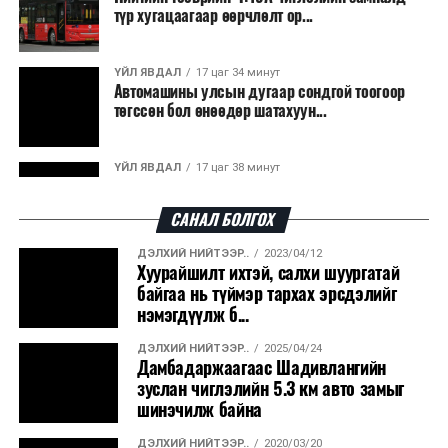
түр хугацаагаар өөрчлөлт ор...
байна. Тухайлбал, Германд лаг шатаах үйлдвэрээс
гарсан үнснээс фосфор сэргээн авах технологи
ашигладаг бол Нидерландад төвлөрсөн лаг
ҮЙЛ ЯВДАЛ
17 цаг 34 минут
Автомашины улсын дугаар сондгой тоогоор
боловсруулах үйлдвэрүүдээр дулаан, цахилгаан
төгссөн бол өнөөдөр шатахуун...
эрчим хүч үйлдвэрлэдэг.
Ийнхүү лаг хатаах, шатаах технологийг лагийн
ҮЙЛ ЯВДАЛ
17 цаг 38 минут
эзлэхүүнийг бууруулахын зэрэгцээ эрчим хүч
Улаанбаатарт өдөртөө 30 хэм дулаан
үйлдвэрлэх, нөөцийг дахин ашиглах чиглэлээр олон
САНАЛ БОЛГОХ
улсад өргөн ашиглаж байна.
ДЭЛХИЙ НИЙТЭЭР..
2023/04/12
ДЭЛХИЙ НИЙТЭЭР..
2026/08/06
Хуурайшилт ихтэй, салхи шуургатай
“Уралдронзавод” компанийн ерөнхий
байгаа нь түймэр тархах эрсдэлийг
захирлын автомашиныг дэлбэлжээ...
нэмэгдүүлж б...
ДЭЛХИЙ НИЙТЭЭР..
2025/04/24
ҮЙЛ ЯВДАЛ
2026/08/06
Дамбадаржаагаас Шадивлангийн
Сүхбаатар боомтоор тав хоногт 10 мянга гаруй
зуслан чиглэлийн 5.3 км авто замыг
тонн АИ-92 автобензин и...
шинэчилж байна
ДЭЛХИЙ НИЙТЭЭР..
2020/03/20