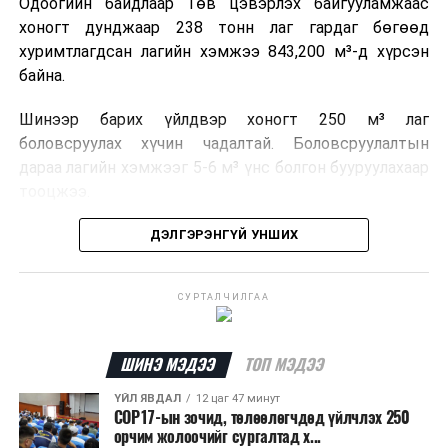
Одоогийн байдлаар Төв цэвэрлэх байгууламжаас
хоногт дунджаар 238 тонн лаг гардаг бөгөөд
хуримтлагдсан лагийн хэмжээ 843,200 м³-д хүрсэн
байна.
Шинээр барих үйлдвэр хоногт 250 м³ лаг
боловсруулах хүчин чадалтай. Боловсруулалтын
дараа лагийн хэмжээг 5-6 м³ үнс болгон бууруулахаар
тооцжээ.
Төслийн техник, эдийн засгийн үндэслэлийг
ДЭЛГЭРЭНГҮЙ УНШИХ
боловсруулж дууссан бөгөөд Барилга хөгжлийн
төвийн 2025 оны долоодугаар сарын 22-ны өдрийн
СУРТАЛЧИЛГАА
магадлалын ерөнхий дүгнэлтээр баталгаажуулсан
байна.
ШИНЭ МЭДЭЭ
ТОП МЭДЭЭ
Мөн Нийслэлийн иргэдийн Төлөөлөгчдийн Хурлын
2025 оны 25/01 дүгээр тогтоолоор баталсан “Төр,
ҮЙЛ ЯВДАЛ
12 цаг 47 минут
COP17-ын зочид, төлөөлөгчдөд үйлчлэх 250
хувийн хэвшлийн түншлэлээр нийслэлд хэрэгжүүлэх
орчим жолоочийг сургалтад х...
төслийн жагсаалт”-д лаг хатааж, шатаах үйлдвэр