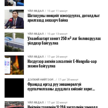
барих төслийг төр, хувийн хэвшлийн түншлэлийн
хэлбэрээр хэрэгжүүлэхээр тусгажээ.
ҮЙЛ ЯВДАЛ
15 цаг 11 минут
Шатахууны нөөцийг нэмэгдүүлэх, доголдлыг
арилгахад анхаарч байна
Лаг хатаах, шатаах технологи нь бохир ус цэвэрлэх
байгууламжаас гардаг лагийг байгаль орчинд аюулгүй
аргаар боловсруулж, эзлэхүүнийг эрс бууруулах
ҮЙЛ ЯВДАЛ
15 цаг 13 минут
Улаанбаатарт хоногт 250 м³ лаг боловсруулах
зориулалттай. Лагийг өндөр температурт шатааснаар
үйлдвэр байгуулна
эзлэхүүн нь 90 хүртэл хувиар буурч, бактери, вирус
болон бусад өвчин үүсгэгч бичил биетнийг устгах
боломжтой.
ҮЙЛ ЯВДАЛ
17 цаг 24 минут
Нэгдүгээр ангийн элсэлтийг E-Mongolia-аар
зохион байгуулна
Түүнчлэн шаталтын явцад үүсэх дулааныг цахилгаан
болон дулааны эрчим хүч үйлдвэрлэхэд ашиглаж
болдог. Зарим технологийн хувьд шаталтын дараа
ДЭЛХИЙ НИЙТЭЭР..
17 цаг 28 минут
Францад иргэд рүү зөвшөөрөлгүй
үлдэх үнснээс фосфор зэрэг ашигт эрдсийг сэргээн
сурталчилгааны дуудлага хийхийг хориг...
авах боломжтой аж.
Япон, Герман, Швейцар, Нидерланд, Өмнөд Солонгос
ҮЙЛ ЯВДАЛ
17 цаг 32 минут
зэрэг улс лаг хатаах, шатаах технологийг ашиглаж
Нийтийн тээврийн Ч:19А чиглэлийн замналд