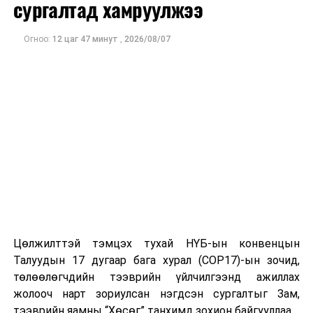
сургалтад хамруулжээ
Огноо:
12 цаг 47 минут
,
2026/08/07
Цөлжилттэй тэмцэх тухай НҮБ-ын конвенцын
Талуудын 17 дугаар бага хурал (COP17)-ын зочид,
төлөөлөгчдийн тээврийн үйлчилгээнд ажиллах
жолооч нарт зориулсан нэгдсэн сургалтыг Зам,
тээврийн яамны “Хөсөг” танхимд зохион байгууллаа.