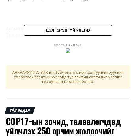
ДАРААХ МЭДЭЭ
ДЭЛГЭРЭНГҮЙ УНШИХ
Уламжлалт анагаах ухааны хөгжлийн бодлого,
шинэчлэлийг хэлэлцэх үндэсний чуулган Ерөнхий
СУРТАЛЧИЛГАА
сайдын ивээл дор зохион байгуулагдана
ӨМНӨХ МЭДЭЭ
Нийслэлийн нэг цэгийн үйлчилгээний төв болон 21
аймагт 1072 хувьцааг өвлүүлнэ
АНХААРУУЛГА: УИХ-ын 2024 оны ээлжит сонгуулийн хуулийн
холбогдох заалтын хүрээнд тус сайтын сэтгэгдэл хэсгийг
түр хугацаанд хаасан болно.
ҮЙЛ ЯВДАЛ
COP17-ын зочид, төлөөлөгчдөд
үйлчлэх 250 орчим жолоочийг