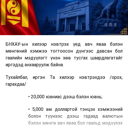
БНХАУ-ын хилээр нэвтрэх үед авч яваа бэлэн
мөнгөний хэмжээ тогтоосон дүнгээс давсан бол
гаалийн мэдүүлэгт үнэн зөв тусгах шаардлагатайг
иргэдэд анхааруулж байна.
Тухайлбал, иргэн Та хилээр нэвтрэхдээ /орох,
гарахдаа/
• 20,000 юаниас дээш бэлэн юань;
• 5,000 ам. доллартой тэнцэх хэмжээний
болон түүнээс дээш гадаад валютын
бэлэн мөнгө авч яваа бол гаальд мэдүүлэх