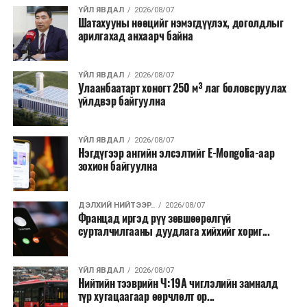
хэлбэрээр хэрэгжүүлэхээр тусгажээ.
ҮЙЛ ЯВДАЛ
2026/08/07
Шатахууны нөөцийг нэмэгдүүлэх, доголдлыг
арилгахад анхаарч байна
Лаг хатаах, шатаах технологи нь бохир ус цэвэрлэх
байгууламжаас гардаг лагийг байгаль орчинд аюулгүй
аргаар боловсруулж, эзлэхүүнийг эрс бууруулах
ҮЙЛ ЯВДАЛ
2026/08/07
Улаанбаатарт хоногт 250 м³ лаг боловсруулах
зориулалттай. Лагийг өндөр температурт шатааснаар
үйлдвэр байгуулна
эзлэхүүн нь 90 хүртэл хувиар буурч, бактери, вирус
болон бусад өвчин үүсгэгч бичил биетнийг устгах
боломжтой.
ҮЙЛ ЯВДАЛ
2026/08/07
Нэгдүгээр ангийн элсэлтийг E-Mongolia-аар
зохион байгуулна
Түүнчлэн шаталтын явцад үүсэх дулааныг цахилгаан
болон дулааны эрчим хүч үйлдвэрлэхэд ашиглаж
болдог. Зарим технологийн хувьд шаталтын дараа
ДЭЛХИЙ НИЙТЭЭР..
2026/08/07
Францад иргэд рүү зөвшөөрөлгүй
үлдэх үнснээс фосфор зэрэг ашигт эрдсийг сэргээн
сурталчилгааны дуудлага хийхийг хориг...
авах боломжтой аж.
Япон, Герман, Швейцар, Нидерланд, Өмнөд Солонгос
ҮЙЛ ЯВДАЛ
2026/08/07
зэрэг улс лаг хатаах, шатаах технологийг ашиглаж
Нийтийн тээврийн Ч:19А чиглэлийн замналд
түр хугацаагаар өөрчлөлт ор...
байна. Тухайлбал, Германд лаг шатаах үйлдвэрээс