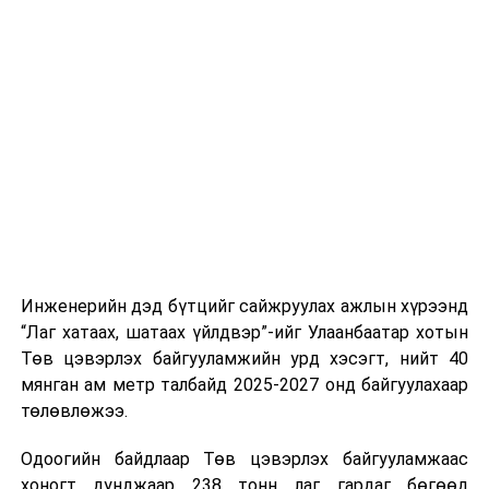
тээврийн үйлчилгээг аюулгүй, шуурхай, зохион
хэвийн горимоор ажлаа үргэлжүүлнэ гэж найдаж
байгуулалттай явуулах, үйлчилгээний нэгдсэн
байна. Шатахууны нөөцийг нэмэгдүүлэх,
стандарт, сахилга хариуцлагыг хэвшүүлэх бэлтгэл
нийлүүлэлтийг тогтворжуулах хүрээнд бусад эх
ажлын нэг хэсэг гэж
Зам, тээврийн яамнаас
үүсвэрийг нэмэгдүүлэх чиглэлд анхаарч байна.
мэдээллээ.
Замын-Үүд боомтоор 2000 тонн дизель түлш орж
ирсэн бөгөөд шилжүүлэн ачих ажиллагаа хийгдэж
байна" гэлээ
гэж Аж үйлдвэр, эрдэс баялгийн яамнаас
мэдээллээ.
Инженерийн дэд бүтцийг сайжруулах ажлын хүрээнд
“Лаг хатаах, шатаах үйлдвэр”-ийг Улаанбаатар хотын
Төв цэвэрлэх байгууламжийн урд хэсэгт, нийт 40
мянган ам метр талбайд 2025-2027 онд байгуулахаар
төлөвлөжээ.
Одоогийн байдлаар Төв цэвэрлэх байгууламжаас
хоногт дунджаар 238 тонн лаг гардаг бөгөөд