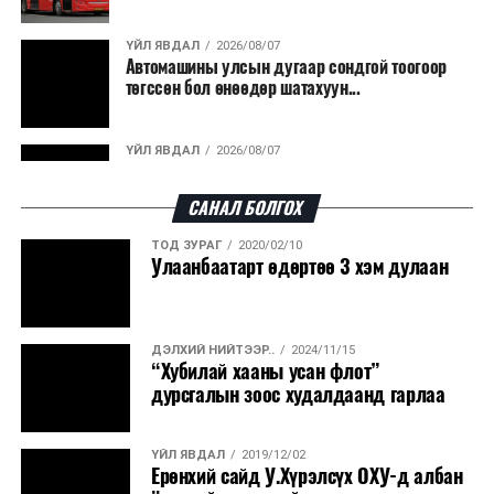
гарсан үнснээс фосфор сэргээн авах технологи
ашигладаг бол Нидерландад төвлөрсөн лаг
ҮЙЛ ЯВДАЛ
2026/08/07
Автомашины улсын дугаар сондгой тоогоор
боловсруулах үйлдвэрүүдээр дулаан, цахилгаан
төгссөн бол өнөөдөр шатахуун...
эрчим хүч үйлдвэрлэдэг.
Ийнхүү лаг хатаах, шатаах технологийг лагийн
ҮЙЛ ЯВДАЛ
2026/08/07
эзлэхүүнийг бууруулахын зэрэгцээ эрчим хүч
Улаанбаатарт өдөртөө 30 хэм дулаан
үйлдвэрлэх, нөөцийг дахин ашиглах чиглэлээр олон
САНАЛ БОЛГОХ
улсад өргөн ашиглаж байна.
ТОД ЗУРАГ
2020/02/10
ДЭЛХИЙ НИЙТЭЭР..
2026/08/06
Улаанбаатарт өдөртөө 3 хэм дулаан
“Уралдронзавод” компанийн ерөнхий
захирлын автомашиныг дэлбэлжээ...
ДЭЛХИЙ НИЙТЭЭР..
2024/11/15
ҮЙЛ ЯВДАЛ
2026/08/06
“Хубилай хааны усан флот”
Сүхбаатар боомтоор тав хоногт 10 мянга гаруй
дурсгалын зоос худалдаанд гарлаа
тонн АИ-92 автобензин и...
ҮЙЛ ЯВДАЛ
2019/12/02
ДЭЛХИЙ НИЙТЭЭР..
2026/08/06
Ерөнхий сайд У.Хүрэлсүх ОХУ-д албан
Вашингтон мужийн ой хээрийн түймрийг