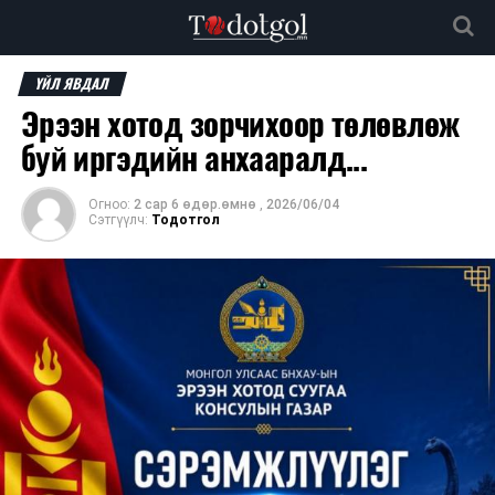
ҮЙЛ ЯВДАЛ
Эрээн хотод зорчихоор төлөвлөж
буй иргэдийн анхааралд...
Огноо:
2 сар 6 өдөр.өмнө
,
2026/06/04
Сэтгүүлч:
Тодотгол