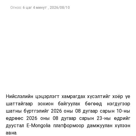
эхэллээ
Огноо:
6 цаг 4 минут
,
2026/08/10
Нийслэлийн цэцэрлэгт хамрагдах хүсэлтийг хоёр үе
шаттайгаар зохион байгуулах бөгөөд нэгдүгээр
шатны бүртгэлийг 2026 оны 08 дугаар сарын 10-ны
өдрөөс 2026 оны 08 дугаар сарын 23-ны өдрийг
дуустал E-Mongolia платформоор дамжуулан хүлээн
авна.