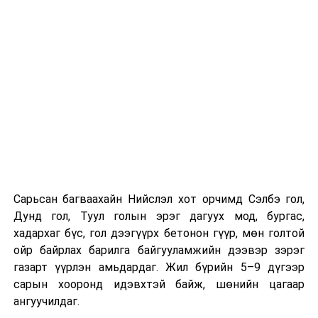
гардан гүйцэтгэж байна.
Компанийн удирдлагуудын мэдээлснээр газарзүйн
хүндрэлтэй нөхцөлд ажиллаж байгаа ч шаардлагатай
инженерийн шийдлийг хэрэгжүүлж, дам нуруу
угсралтын ажлыг төлөвлөсөн хугацаанд дуусгахаар
хичээн ажиллаж байна гэв
гэж Зам, тээврийн яамнаас
мэдээллээ.
Сарьсан багваахайн Нийслэл хот орчимд Сэлбэ гол,
Дунд гол, Туул голын эрэг дагуух мод, бургас,
хадархаг бүс, гол дээгүүрх бетонон гүүр, мөн голтой
ойр байрлах барилга байгууламжийн дээвэр зэрэг
газарт үүрлэн амьдардаг. Жил бүрийн 5–9 дүгээр
сарын хооронд идэвхтэй байж, шөнийн цагаар
ангуучилдаг.