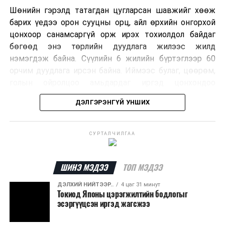
Шөнийн гэрэлд татагдан цугларсан шавжийг хөөж
барих үедээ орон сууцны орц, айл өрхийн онгорхой
цонхоор санамсаргүй орж ирэх тохиолдол байдаг
бөгөөд энэ төрлийн дуудлага жилээс жилд
нэмэгдэж байна. Сүүлийн 6 жилийн бүртэглээр 60
орчим дуудлага ирсэн байна. Иймээс булаг, цөөрөм,
голын ойролцоо амьдардаг иргэд цонхондоо
хамгаалалтын тор суурилуулж, урьдчилан
ДЭЛГЭРЭНГҮЙ УНШИХ
сэргийлэхийг зөвлөж байна.
Хэрэв сарьсан багваахайн дуудлага өгөхөөр бол
СУРТАЛЧИЛГАА
ажлын цагаар Нийслэлийн Байгаль орчны газрын
72720303, ажлын бус цагаар нийслэлийн Шуурхай
удирдлага зохицуулалтын төвийн 11-310005
ШИНЭ МЭДЭЭ
ТОП МЭДЭЭ
дугаарын утсаар яаралтай мэдээлэл өгч, дуудлага
ДЭЛХИЙ НИЙТЭЭР..
4 цаг 31 минут
өгөх боломжтойг Нийслэлийн Байгаль Орчны Газраас
Токиод Японы цэрэгжилтийн бодлогыг
зөвлөв.
эсэргүүцсэн иргэд жагсжээ