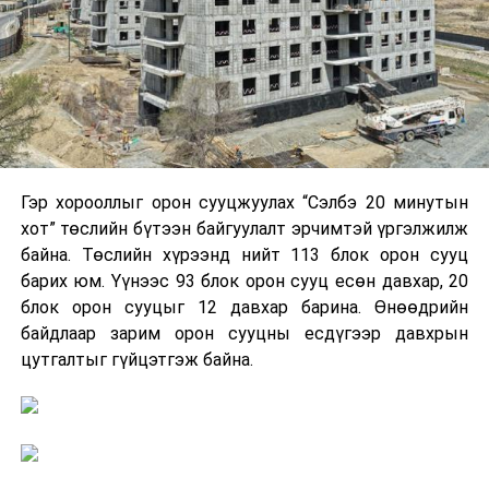
Гэр хорооллыг орон сууцжуулах “Сэлбэ 20 минутын
хот” төслийн бүтээн байгуулалт эрчимтэй үргэлжилж
байна. Төслийн хүрээнд нийт 113 блок орон сууц
барих юм. Үүнээс 93 блок орон сууц есөн давхар, 20
блок орон сууцыг 12 давхар барина. Өнөөдрийн
байдлаар зарим орон сууцны есдүгээр давхрын
цутгалтыг гүйцэтгэж байна.