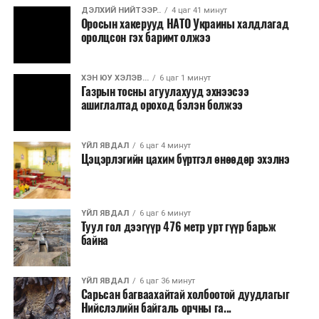
ДЭЛХИЙ НИЙТЭЭР..
4 цаг 41 минут
Оросын хакерууд НАТО Украины халдлагад
оролцсон гэх баримт олжээ
ХЭН ЮУ ХЭЛЭВ...
6 цаг 1 минут
Газрын тосны агуулахууд эхнээсээ
ашиглалтад ороход бэлэн болжээ
ҮЙЛ ЯВДАЛ
6 цаг 4 минут
Цэцэрлэгийн цахим бүртгэл өнөөдөр эхэлнэ
ҮЙЛ ЯВДАЛ
6 цаг 6 минут
Туул гол дээгүүр 476 метр урт гүүр барьж
байна
ҮЙЛ ЯВДАЛ
6 цаг 36 минут
Сарьсан багваахайтай холбоотой дуудлагыг
Нийслэлийн байгаль орчны га...