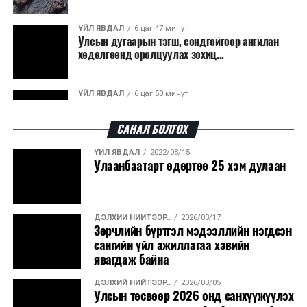
ҮЙЛ ЯВДАЛ
6 цаг 47 минут
Улсын дугаарын тэгш, сондгойгоор ангилан
хөдөлгөөнд оролцуулах зохиц...
ҮЙЛ ЯВДАЛ
6 цаг 50 минут
Нарантуул, Дүнжингарав, Шинэ 100 айл
худалдааны төвүүдийн авто зогсо...
САНАЛ БОЛГОХ
ҮЙЛ ЯВДАЛ
2022/08/15
ҮЙЛ ЯВДАЛ
6 цаг 54 минут
Улаанбаатарт өдөртөө 25 хэм дулаан
КОП17-д ажиллах онцгой байдлын
бүрэлдэхүүн хамтарсан дадлага сургуул...
ДЭЛХИЙ НИЙТЭЭР..
2026/03/17
ҮЙЛ ЯВДАЛ
7 цаг 1 минут
Зөрчлийн бүртгэл мэдээллийн нэгдсэн
Улаанбаатарт өдөртөө 20 хэм дулаан
сангийн үйл ажиллагаа хэвийн
явагдаж байна
ДЭЛХИЙ НИЙТЭЭР..
2026/03/05
ҮЙЛ ЯВДАЛ
2026/08/07
Улсын төсвөөр 2026 онд санхүүжүүлэх
COP17-ын зочид, төлөөлөгчдөд үйлчлэх 250