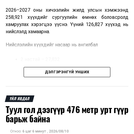
2026–2027 оны хичээлийн жилд улсын хэмжээнд
258,921 хүүхдийг сургуулийн өмнөх боловсролд
хамруулах хэрэгцээ үүснэ. Үүний 126,827 хүүхэд нь
нийслэлд хамаарна.
Нийслэлийн хүүхдийг насаар нь ангилбал
2 настай – 27,832
3 настай – 31,303
ДЭЛГЭРЭНГҮЙ УНШИХ
4 настай – 32,002
5 настай – 35,690 хүүхэд байна.
ҮЙЛ ЯВДАЛ
Туул гол дээгүүр 476 метр урт гүүр
Иргэд хүүхдээ цэцэрлэгт хамруулах үйлчилгээг
авахдаа дараах зүйлсийг анхаарна уу.
барьж байна
Өөрийн болон хүүхдийнхээ хаягийн бүртгэл,
Огноо:
6 цаг 6 минут
,
2026/08/10