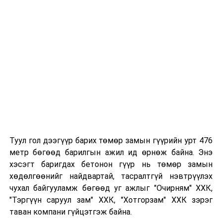
мэдээллийг нягталж, баталгаажуулсан байх
Таны хүүхэд өнгөрсөн жил цэцэрлэгт
хамрагдсан бол тухайн цэцэрлэгтээ
"Үргэлжлүүлж явах" эсэх сонголтыг хийх
Хэрэв шилжилт хөдөлгөөн хийх бол 2026 оны
08 дугаар сарын 07-ны өдрөөс өмнө
баталгаажуулсан байх.
Туул гол дээгүүр барих төмөр замын гүүрийн урт 476
метр бөгөөд барилгын ажил ид өрнөж байна. Энэ
хэсэгт баригдах бетонон гүүр нь төмөр замын
хөдөлгөөнийг найдвартай, тасралтгүй нэвтрүүлэх
чухал байгууламж бөгөөд уг ажлыг "Очирням" ХХК,
"Тэргүүн саруул зам" ХХК, "Хотгорзам" ХХК зэрэг
таван компани гүйцэтгэж байна.