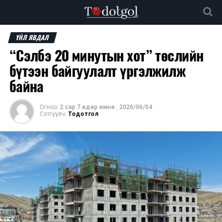
ҮЙЛ ЯВДАЛ
“Сэлбэ 20 минутын хот” төслийн
бүтээн байгуулалт үргэлжилж
байна
Огноо:
2 сар 7 өдөр.өмнө
,
2026/06/04
Сэтгүүлч:
Тодотгол