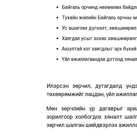
Байгаль орчинд нөлөөлөх байдл
Тухайн жилийн Байгаль орчны м
Ус ашиглах дүгнэлт, зөвшөөрөл а
Хаягдал усыг зохих зөвшөөрөлг
Аюултай хог хаягдлыг эрх бүхий
Үйл ажиллагаандаа дотоод хяна
Илэрсэн зөрчил, дутагдалд үнд
төхөөрөмжийг лацдан, үйл ажиллага
Мөн зөрчлийн үр дагаврыг арил
зорилгоор холбогдох хяналт шал
зөрчил шалган шийдвэрлэх ажилла