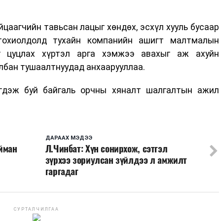
цаагчийн тавьсан лацыг хөндөх, эсхүл хууль бусаар
тохиолдолд тухайн компанийн ашигт малтмалын
г цуцлах хүртэл арга хэмжээ авахыг аж ахуйн
албан тушаалтнуудад анхаарууллаа.
йгдэж буй байгаль орчны хяналт шалгалтын ажил
ДАРААХ МЭДЭЭ
йман
Л.Чинбат: Хүн сонирхож, сэтгэл
зүрхээ зориулсан зүйлдээ л амжилт
гаргадаг
СУРТАЛЧИЛГАА