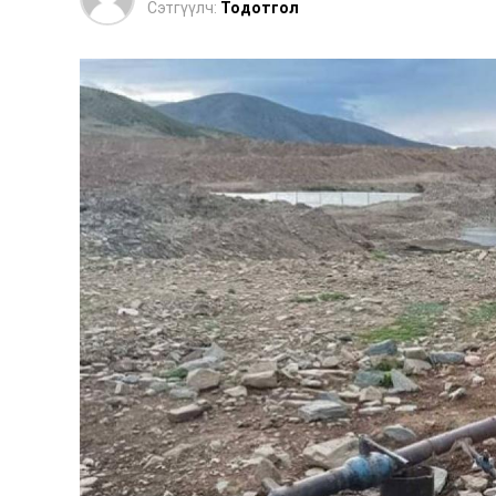
Сэтгүүлч:
Тодотгол