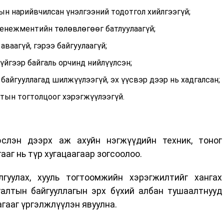
ын нарийвчилсан үнэлгээний тодотгол хийлгээгүй;
енежментийн төлөвлөгөөг батлуулаагүй;
ваагүй, гэрээ байгуулаагүй;
үйгээр байгаль орчинд нийлүүлсэн;
 байгууллагад шилжүүлээгүй, эх үүсвэр дээр нь хадгалсан;
лтын тогтолцоог хэрэгжүүлээгүй.
эслэн дээрх аж ахуйн нэгжүүдийн техник, тоног
аг нь түр хугацаагаар зогсоолоо.
гуулах, хууль тогтоомжийн хэрэгжилтийг хангах
галтын байгууллагын эрх бүхий албан тушаалтнууд
гааг үргэлжлүүлэн явуулна.