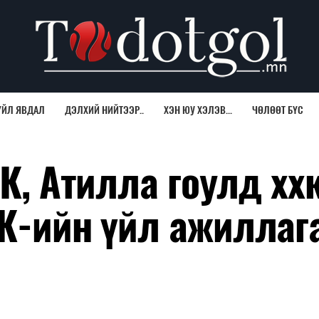
ҮЙЛ ЯВДАЛ
ДЭЛХИЙ НИЙТЭЭР..
ХЭН ЮУ ХЭЛЭВ...
ЧӨЛӨӨТ БҮС
К, Атилла гоулд ххк
ХК-ийн үйл ажиллаг