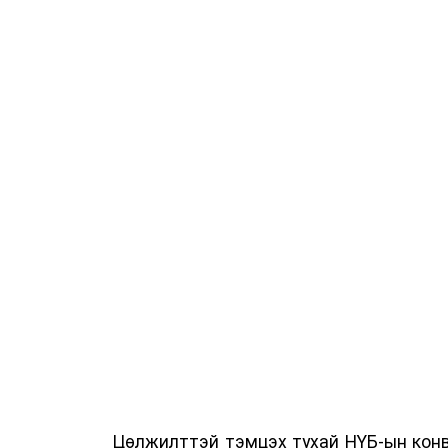
Цөлжилттэй тэмцэх тухай НҮБ-ын конв