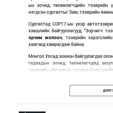
ын зочид, төлөөлөгчдийн тээврийн 
нэгдсэн сургалтыг Зам, тээврийн яамны
Сургалтад COP17-ын үеэр автотээври
хэвшлийн байгууллагууд, “Зорчигч тээвэ
орчим жолооч
, тээврийн хэрэгслий
хаагчид хамрагдаж байна.
Монгол Улсад зохион байгуулагдах оло
гадаадын зочид, төлөөлөгчдөд аюул
тээврийн үйлчилгээ үзүүлэх бэлтгэлийг
Сургалтаар COP17-ын ерөнхий ойлголт
зочид, төлөөлөгчдийн ангилал, үй
ДЭЛГ
хариуцлага, сахилга бат, үйлчилгээни
нэгдсэн мэдээлэл өгчээ.