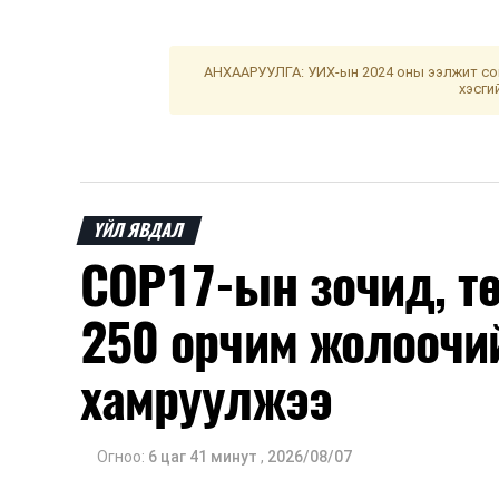
АНХААРУУЛГА: УИХ-ын 2024 оны ээлжит сон
хэсги
ҮЙЛ ЯВДАЛ
COP17-ын зочид, т
250 орчим жолоочи
хамруулжээ
Огноо:
6 цаг 41 минут
,
2026/08/07