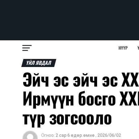
НҮҮР
ҮЙЛ ЯВДАЛ
Эйч эс эйч эс ХХ
Ирмүүн босго Х
түр зогсооло
Огноо:
2 сар 6 өдөр.өмнө
,
2026/06/02