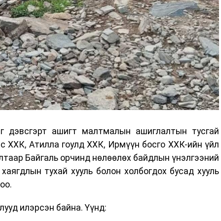
г дэвсгэрт ашигт малтмалын ашиглалтын тусгай
 ХХК, Атилла гоулд ХХК, Ирмүүн босго ХХК-ийн үйл
лтаар Байгаль орчинд нөлөөлөх байдлын үнэлгээний
г хаягдлын тухай хууль болон холбогдох бусад хууль
оо.
лууд илэрсэн байна. Үүнд: