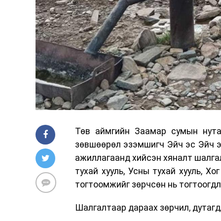
Төв аймгийн Заамар сумын нута
зөвшөөрөл эзэмшигч Эйч эс Эйч эс
ажиллагаанд хийсэн хяналт шалга
тухай хууль, Усны тухай хууль, Хо
тогтоомжийг зөрчсөн нь тогтоогдл
Шалгалтаар дараах зөрчил, дутагд