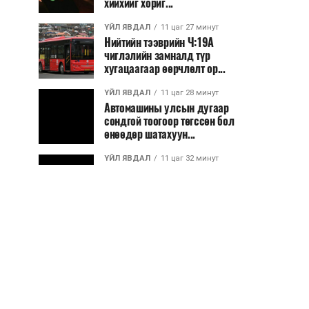
хийхийг хориг...
ҮЙЛ ЯВДАЛ
11 цаг 27 минут
Нийтийн тээврийн Ч:19А
чиглэлийн замналд түр
хугацаагаар өөрчлөлт ор...
ҮЙЛ ЯВДАЛ
11 цаг 28 минут
Автомашины улсын дугаар
сондгой тоогоор төгссөн бол
өнөөдөр шатахуун...
ҮЙЛ ЯВДАЛ
11 цаг 32 минут
Улаанбаатарт өдөртөө 30 хэм
дулаан
ДЭЛХИЙ НИЙТЭЭР..
2026/08/06
“Уралдронзавод” компанийн
ерөнхий захирлын автомашиныг
дэлбэлжээ...
ҮЙЛ ЯВДАЛ
2026/08/06
Сүхбаатар боомтоор тав хоногт 10