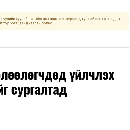
гуулийн хуулийн холбогдох заалтын хүрээнд тус сайтын сэтгэгдэл
йг түр хугацаанд хаасан болно.
өлөөлөгчдөд үйлчлэх
йг сургалтад