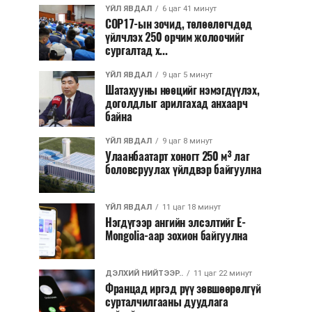
ҮЙЛ ЯВДАЛ
6 цаг 41 минут
COP17-ын зочид, төлөөлөгчдөд
үйлчлэх 250 орчим жолоочийг
сургалтад х...
ҮЙЛ ЯВДАЛ
9 цаг 5 минут
Шатахууны нөөцийг нэмэгдүүлэх,
доголдлыг арилгахад анхаарч
байна
ҮЙЛ ЯВДАЛ
9 цаг 8 минут
Улаанбаатарт хоногт 250 м³ лаг
боловсруулах үйлдвэр байгуулна
ҮЙЛ ЯВДАЛ
11 цаг 18 минут
Нэгдүгээр ангийн элсэлтийг E-
Mongolia-аар зохион байгуулна
ДЭЛХИЙ НИЙТЭЭР..
11 цаг 22 минут
Францад иргэд рүү зөвшөөрөлгүй
сурталчилгааны дуудлага