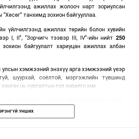
үйлчилгээнд ажиллах жолооч нарт зориулсан
 “Хөсөг” танхимд зохион байгууллаа.
йн үйлчилгээнд ажиллах төрийн болон хувийн
р I, II”, “Зорчигч тээвэр III, IV”-ийн нийт
250
н зохион байгуулалт хариуцан ажиллах албан
н улсын хэмжээний энэхүү арга хэмжээний үеэр
гүй, шуурхай, соёлтой, мэргэжлийн түвшинд
 хангах нь сургалтын гол зорилго юм.
, ач холбогдол, зохион байгуулалтын онцлог,
лчилгээний стандарт, жолооч нарын үүрэг
ЭРЭНГҮЙ УНШИХ
й соёл, ёс зүй, мэргэжлийн харилцааны талаар