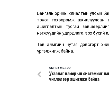
Байгаль орчны хяналтын улсын бай
тоног төхөөрөмж ажиллуулсан 
ашиглалтын тусгай зөвшөөрлий
нэгжүүдийн удирдлага, эрх бүхий 
Төв аймгийн нутаг дэвсгэрт хи
үргэлжилж байна.
ӨМНӨХ МЭДЭЭ
Ухаалаг камерын системийг на
чиглэлээр ашиглаж байна