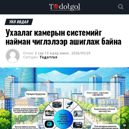
ҮЙЛ ЯВДАЛ
Ухаалаг камерын системийг
найман чиглэлээр ашиглаж байна
Огноо:
2 сар 10 өдөр.өмнө
,
2026/05/29
Сэтгүүлч:
Тодотгол