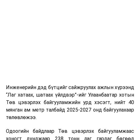
тээврийн үйлчилгээг аюулгүй, шуурхай, зохион
хэвийн горимоор ажлаа үргэлжүүлнэ гэж найдаж
байгуулалттай явуулах, үйлчилгээний нэгдсэн
байна. Шатахууны нөөцийг нэмэгдүүлэх,
стандарт, сахилга хариуцлагыг хэвшүүлэх бэлтгэл
нийлүүлэлтийг тогтворжуулах хүрээнд бусад эх
ажлын нэг хэсэг гэж
Зам, тээврийн яамнаас
үүсвэрийг нэмэгдүүлэх чиглэлд анхаарч байна.
мэдээллээ.
Замын-Үүд боомтоор 2000 тонн дизель түлш орж
ирсэн бөгөөд шилжүүлэн ачих ажиллагаа хийгдэж
байна" гэлээ
гэж Аж үйлдвэр, эрдэс баялгийн яамнаас
мэдээллээ.
Инженерийн дэд бүтцийг сайжруулах ажлын хүрээнд
“Лаг хатаах, шатаах үйлдвэр”-ийг Улаанбаатар хотын
Төв цэвэрлэх байгууламжийн урд хэсэгт, нийт 40
мянган ам метр талбайд 2025-2027 онд байгуулахаар
төлөвлөжээ.
Одоогийн байдлаар Төв цэвэрлэх байгууламжаас
хоногт дунджаар 238 тонн лаг гардаг бөгөөд