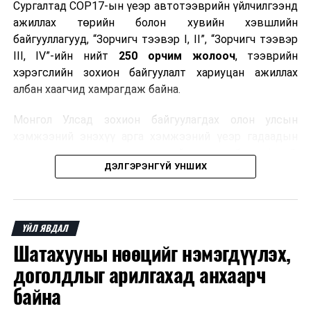
Сургалтад COP17-ын үеэр автотээврийн үйлчилгээнд
ажиллах төрийн болон хувийн хэвшлийн
байгууллагууд, “Зорчигч тээвэр I, II”, “Зорчигч тээвэр
III, IV”-ийн нийт
250 орчим жолооч
, тээврийн
хэрэгслийн зохион байгуулалт хариуцан ажиллах
албан хаагчид хамрагдаж байна.
Монгол Улсад зохион байгуулагдах олон улсын
хэмжээний энэхүү арга хэмжээний үеэр гадаадын
зочид, төлөөлөгчдөд аюулгүй, шуурхай, соёлтой,
ДЭЛГЭРЭНГҮЙ УНШИХ
мэргэжлийн түвшинд тээврийн үйлчилгээ үзүүлэх
бэлтгэлийг хангах нь сургалтын гол зорилго юм.
Сургалтаар COP17-ын ерөнхий ойлголт, ач холбогдол,
ҮЙЛ ЯВДАЛ
зохион байгуулалтын онцлог, зочид, төлөөлөгчдийн
Шатахууны нөөцийг нэмэгдүүлэх,
ангилал, үйлчилгээний стандарт, жолооч нарын үүрэг
хариуцлага, сахилга бат, үйлчилгээний соёл, ёс зүй,
доголдлыг арилгахад анхаарч
мэргэжлийн харилцааны талаар нэгдсэн мэдээлэл
байна
өгчээ.