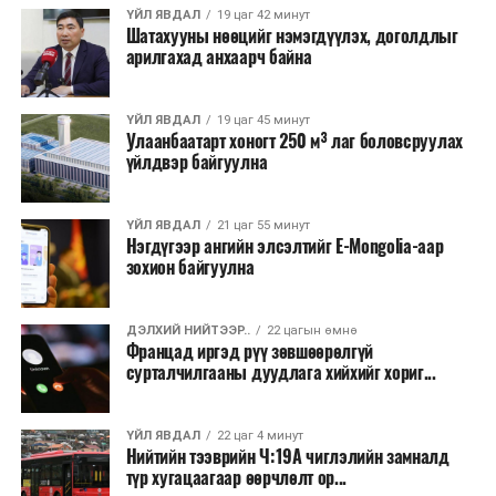
хэлбэрээр хэрэгжүүлэхээр тусгажээ.
ҮЙЛ ЯВДАЛ
19 цаг 42 минут
Шатахууны нөөцийг нэмэгдүүлэх, доголдлыг
арилгахад анхаарч байна
Лаг хатаах, шатаах технологи нь бохир ус цэвэрлэх
байгууламжаас гардаг лагийг байгаль орчинд аюулгүй
аргаар боловсруулж, эзлэхүүнийг эрс бууруулах
ҮЙЛ ЯВДАЛ
19 цаг 45 минут
Улаанбаатарт хоногт 250 м³ лаг боловсруулах
зориулалттай. Лагийг өндөр температурт шатааснаар
үйлдвэр байгуулна
эзлэхүүн нь 90 хүртэл хувиар буурч, бактери, вирус
болон бусад өвчин үүсгэгч бичил биетнийг устгах
боломжтой.
ҮЙЛ ЯВДАЛ
21 цаг 55 минут
Нэгдүгээр ангийн элсэлтийг E-Mongolia-аар
зохион байгуулна
Түүнчлэн шаталтын явцад үүсэх дулааныг цахилгаан
болон дулааны эрчим хүч үйлдвэрлэхэд ашиглаж
болдог. Зарим технологийн хувьд шаталтын дараа
ДЭЛХИЙ НИЙТЭЭР..
22 цагын өмнө
Францад иргэд рүү зөвшөөрөлгүй
үлдэх үнснээс фосфор зэрэг ашигт эрдсийг сэргээн
сурталчилгааны дуудлага хийхийг хориг...
авах боломжтой аж.
Япон, Герман, Швейцар, Нидерланд, Өмнөд Солонгос
ҮЙЛ ЯВДАЛ
22 цаг 4 минут
зэрэг улс лаг хатаах, шатаах технологийг ашиглаж
Нийтийн тээврийн Ч:19А чиглэлийн замналд
түр хугацаагаар өөрчлөлт ор...
байна. Тухайлбал, Германд лаг шатаах үйлдвэрээс