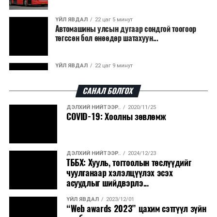
гарсан үнснээс фосфор сэргээн авах технологи
ашигладаг бол Нидерландад төвлөрсөн лаг
ҮЙЛ ЯВДАЛ
22 цаг 5 минут
Автомашины улсын дугаар сондгой тоогоор
боловсруулах үйлдвэрүүдээр дулаан, цахилгаан
төгссөн бол өнөөдөр шатахуун...
эрчим хүч үйлдвэрлэдэг.
Ийнхүү лаг хатаах, шатаах технологийг лагийн
ҮЙЛ ЯВДАЛ
22 цаг 9 минут
эзлэхүүнийг бууруулахын зэрэгцээ эрчим хүч
Улаанбаатарт өдөртөө 30 хэм дулаан
үйлдвэрлэх, нөөцийг дахин ашиглах чиглэлээр олон
САНАЛ БОЛГОХ
улсад өргөн ашиглаж байна.
ДЭЛХИЙ НИЙТЭЭР..
2020/11/25
ДЭЛХИЙ НИЙТЭЭР..
2026/08/06
COVID-19: Хоолны зөвлөмж
“Уралдронзавод” компанийн ерөнхий
захирлын автомашиныг дэлбэлжээ...
ДЭЛХИЙ НИЙТЭЭР..
2024/12/23
ҮЙЛ ЯВДАЛ
2026/08/06
ТББХ: Хууль, тогтоолын төслүүдийг
Сүхбаатар боомтоор тав хоногт 10 мянга гаруй
чуулганаар хэлэлцүүлэх эсэх
тонн АИ-92 автобензин и...
асуудлыг шийдвэрлэ...
ҮЙЛ ЯВДАЛ
2023/12/01
ДЭЛХИЙ НИЙТЭЭР..
2026/08/06
“Web awards 2023” цахим сэтгүүл зүйн
Вашингтон мужийн ой хээрийн түймрийг