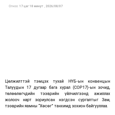
Огноо:
17 цаг 18 минут
,
2026/08/07
ӨМНӨХ МЭДЭЭ
1072 хувьцааг өвлүүлэн шилжүүлэхтэй холбоотой 3
төрлийн сервис хөгжүүлж, ХУР системд нийлүүллээ
Цөлжилттэй тэмцэх тухай НҮБ-ын конвенцын
Талуудын 17 дугаар бага хурал (COP17)-ын зочид,
төлөөлөгчдийн тээврийн үйлчилгээнд ажиллах
жолооч нарт зориулсан нэгдсэн сургалтыг Зам,
тээврийн яамны “Хөсөг” танхимд зохион байгууллаа.