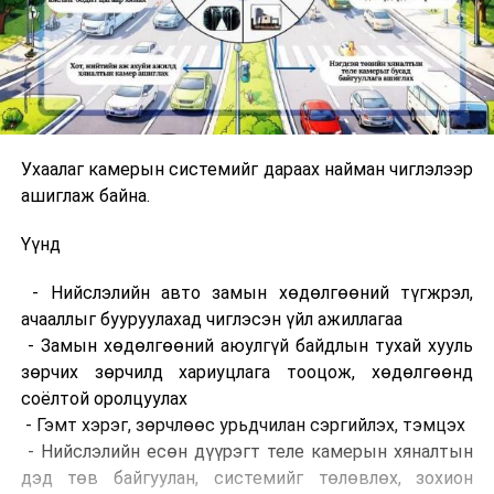
Ухаалаг камерын системийг дараах найман чиглэлээр
ашиглаж байна.
Үүнд
- Нийслэлийн авто замын хөдөлгөөний түгжрэл,
ачааллыг бууруулахад чиглэсэн үйл ажиллагаа
- Замын хөдөлгөөний аюулгүй байдлын тухай хууль
зөрчих зөрчилд хариуцлага тооцож, хөдөлгөөнд
соёлтой оролцуулах
- Гэмт хэрэг, зөрчлөөс урьдчилан сэргийлэх, тэмцэх
- Нийслэлийн есөн дүүрэгт теле камерын хяналтын
дэд төв байгуулан, системийг төлөвлөх, зохион