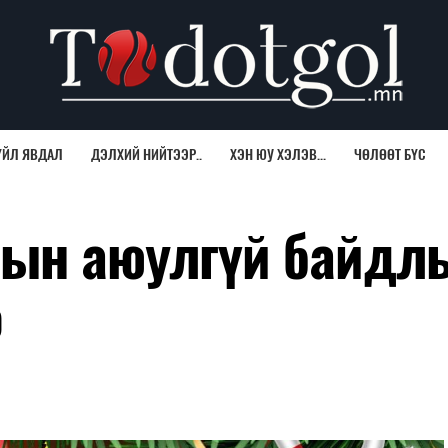
ҮЙЛ ЯВДАЛ
ДЭЛХИЙ НИЙТЭЭР..
ХЭН ЮУ ХЭЛЭВ...
ЧӨЛӨӨТ БҮС
лын аюулгүй байдл
э