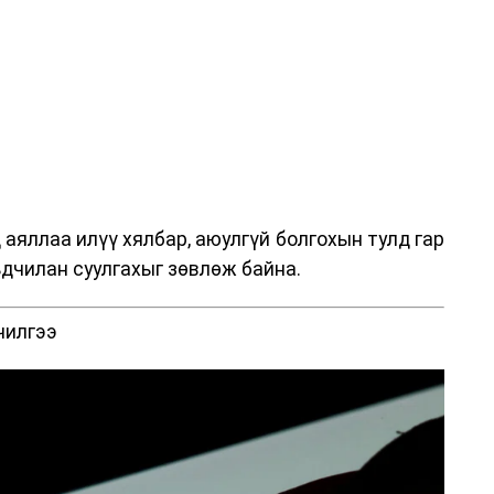
аяллаа илүү хялбар, аюулгүй болгохын тулд гар
дчилан суулгахыг зөвлөж байна.
чилгээ