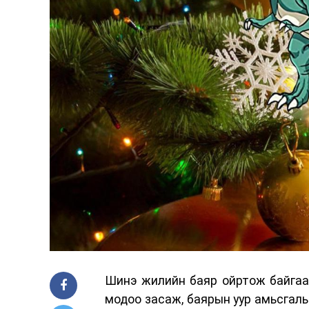
Шинэ жилийн баяр ойртож байгаа э
модоо засаж, баярын уур амьсгалыг 