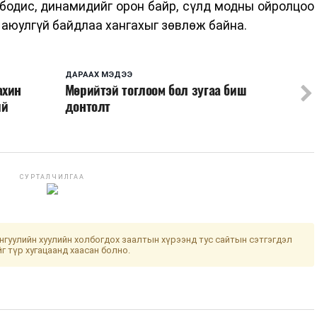
х бодис, динамидийг орон байр, сүлд модны ойролцоо
 аюулгүй байдлаа хангахыг зөвлөж байна.
ДАРААХ МЭДЭЭ
ахин
Мөрийтэй тоглоом бол зугаа биш
ий
донтолт
СУРТАЛЧИЛГАА
гуулийн хуулийн холбогдох заалтын хүрээнд тус сайтын сэтгэгдэл
йг түр хугацаанд хаасан болно.