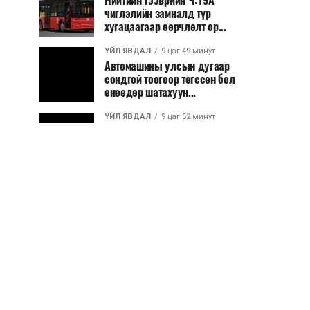
Нийтийн тээврийн Ч:19А
чиглэлийн замналд түр
хугацаагаар өөрчлөлт ор...
ҮЙЛ ЯВДАЛ
9 цаг 49 минут
Автомашины улсын дугаар
сондгой тоогоор төгссөн бол
өнөөдөр шатахуун...
ҮЙЛ ЯВДАЛ
9 цаг 52 минут
Улаанбаатарт өдөртөө 30 хэм
дулаан
ДЭЛХИЙ НИЙТЭЭР..
2026/08/06
“Уралдронзавод” компанийн
ерөнхий захирлын автомашиныг
дэлбэлжээ...
ҮЙЛ ЯВДАЛ
2026/08/06
Сүхбаатар боомтоор тав хоногт 10
мянга гаруй тонн АИ-92
автобензин и...