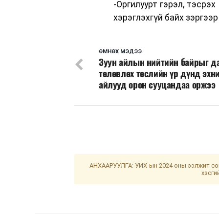
-Оргилуурт гэрэл, тэсрэ
хэрэглэхгүй байх зэргээр
ӨМНӨХ МЭДЭЭ
Зуун айлын нийтийн байрыг д
төлөвлөх төслийн үр дүнд эхн
айлууд орон сууцандаа оржээ
АНХААРУУЛГА: УИХ-ын 2024 оны ээлжит сон
хэсги