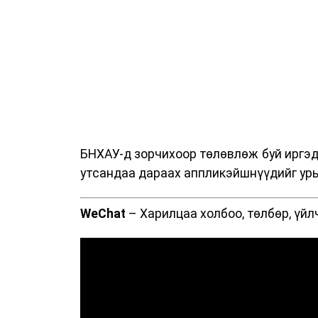
БНХАУ-д зорчихоор төлөвлөж буй иргэд 
утсандаа дараах аппликэйшнүүдийг урь
WeChat
– Харилцаа холбоо, төлбөр, үйл