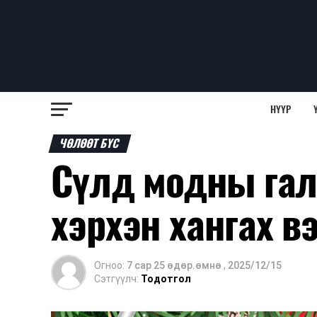
НҮҮР
ЧӨЛӨӨТ БҮС
Сүлд модны га
хэрхэн хангах в
Огноо:
7 сар 25 өдөр.өмнө
,
2025/12/15
Сэтгүүлч:
Тодотгол