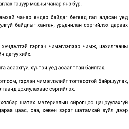
аглах гацуур модны чанар янз бүр.
амхай чанар өндөр байдаг бөгөөд гал алдсан үед
лгүй байдлыг ханган, урьдчилан сэргийлэх дараах
 хүчдэлтэй гэрлэн чимэглэлээр чимж, цахилгааны
н дагуу хийх.
га асаахгүй, хүнтэй үед асаалттай байлгах.
оглоом, гэрлэн чимэглэлийг тогтвортой байршуулах,
илгаанд цохиулахаас сэргийлэх.
 хялбар шатах материалын ойролцоо цацруулахгүй
дараа цаас, саа, хөвөн зэрэг шатамхай зүйл дээр