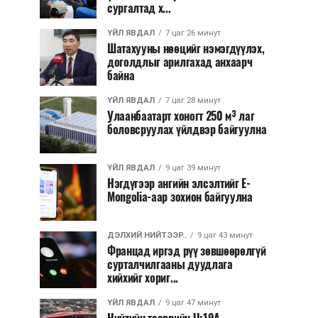
сургалтад х...
ҮЙЛ ЯВДАЛ
7 цаг 26 минут
Шатахууны нөөцийг нэмэгдүүлэх,
доголдлыг арилгахад анхаарч
байна
ҮЙЛ ЯВДАЛ
7 цаг 28 минут
Улаанбаатарт хоногт 250 м³ лаг
боловсруулах үйлдвэр байгуулна
ҮЙЛ ЯВДАЛ
9 цаг 39 минут
Нэгдүгээр ангийн элсэлтийг E-
Mongolia-аар зохион байгуулна
ДЭЛХИЙ НИЙТЭЭР..
9 цаг 43 минут
Францад иргэд рүү зөвшөөрөлгүй
сурталчилгааны дуудлага
хийхийг хориг...
ҮЙЛ ЯВДАЛ
9 цаг 47 минут