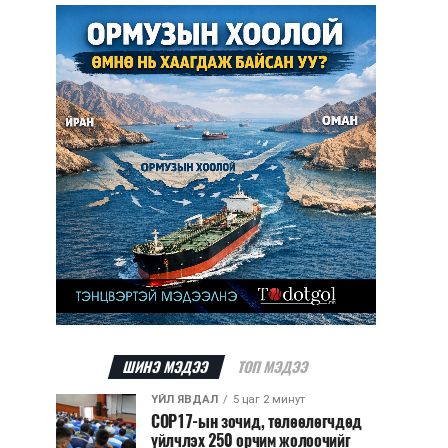
ШИНЭ МЭДЭЭ
ТОП МЭДЭЭ
ҮЙЛ ЯВДАЛ
5 цаг 2 минут
COP17-ын зочид, төлөөлөгчдөд
үйлчлэх 250 орчим жолоочийг