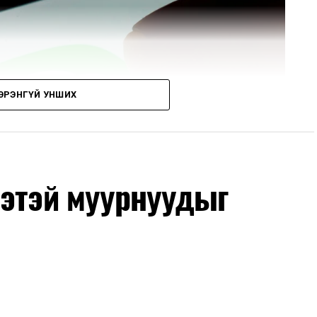
ЭРЭНГҮЙ УНШИХ
нэтэй муурнуудыг
 аппликэйшн бөгөөд мессеж, дуудлага хийхээс