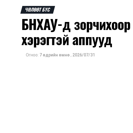
ЧӨЛӨӨТ БҮС
БНХАУ-д зорчихоор
хэрэгтэй аппууд
Огноо:
7 өдрийн өмнө
,
2026/07/31