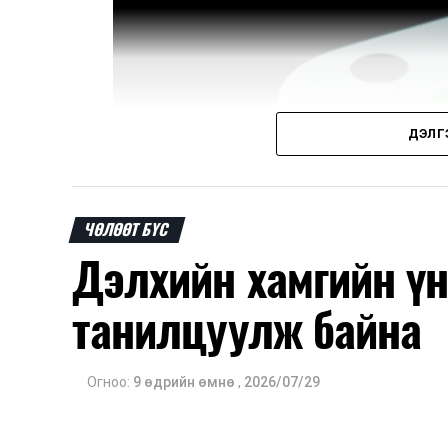
ДЭЛГ
ЧӨЛӨӨТ БҮС
Дэлхийн хамгийн ү
танилцуулж байна
Огноо:
9 өдрийн өмнө
,
2026/07/29
Хятадад хамгийн өргөн хэрэглэгддэг