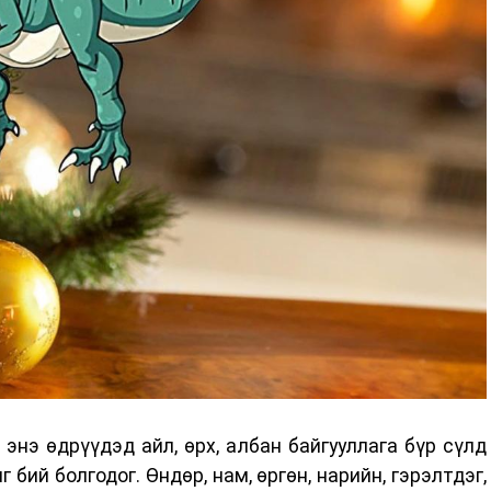
нэ өдрүүдэд айл, өрх, албан байгууллага бүр сүлд
бий болгодог. Өндөр, нам, өргөн, нарийн, гэрэлтдэг,