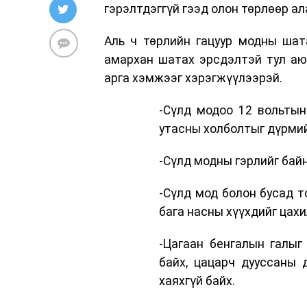
гэрэлтдэггүй гээд олон төрлөөр ал
Аль ч төрлийн гацуур модны шат
амархан шатах эрсдэлтэй тул аюу
арга хэмжээг хэрэгжүүлээрэй.
-Сүлд модоо 12 вольтын
утасны холболтыг дүрмий
-Сүлд модны гэрлийг байн
-Сүлд мод болон бусад т
бага насны хүүхдийг цах
-Цагаан бенгалын галыг
байх, цацарч дууссаны 
хаяхгүй байх.