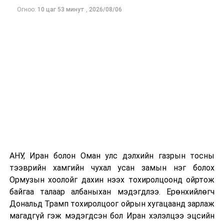
Одоогоор АНУ даяар 13 мужид 90 гаруй томоохон ой,
Огноо:
10 цаг 53 минут
,
2026/08/06
хээрийн түймэр идэвхтэй үргэлжилж байгаагийн
талаас илүү нь Орегон болон Вашингтон мужид
бүртгэгдсэн байна. Цаг уурын байгууллагууд ойрын
өдрүүдэд агаарын температур дахин огцом
нэмэгдэж, хуурайшилт эрчимжих төлөвтэй байгааг
анхааруулсан бөгөөд энэ нь гал унтраах ажиллагаанд
шинэ сорилт учруулж болзошгүйг онцолжээ.
АНУ, Иран болон Оман улс дэлхийн газрын тосны
тээврийн хамгийн чухал усан замын нэг болох
Ормузын хоолойг дахин нээх тохиролцоонд ойртож
байгаа талаар албаныхан мэдэгдлээ. Ерөнхийлөгч
Дональд Трамп тохиролцоог ойрын хугацаанд зарлаж
магадгүй гэж мэдэгдсэн бол Иран хэлэлцээ эцсийн