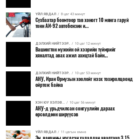
зээлд үүсээд буй дарамт буурах боломжтой гэж
шинжээчид үзэж байна. Гэвч бүс нутгийн аюулгүй
ҮЙЛ ЯВДАЛ
8 цаг 43 минут
байдлын нөхцөл байдал тогтворжоогүй бөгөөд
Сүхбаатар боомтоор тав хоногт 10 мянга гаруй
хэлэлцээр эцэслэн батлагдах хүртэл тодорхойгүй
тонн АИ-92 автобензин и...
байдал үргэлжилсээр байгаа юм.
ДЭЛХИЙ НИЙТЭЭР..
10 цаг 12 минут
Вашингтон мужийн ой хээрийн түймрийг
хяналтад авах ажил ахицтай байн...
ДЭЛХИЙ НИЙТЭЭР..
10 цаг 53 минут
АНУ, Иран Ормузын хоолойг нээх тохиролцоонд
ойртож байна
ХЭН ЮУ ХЭЛЭВ...
10 цаг 56 минут
АНУ-д урьдчилсан сонгуулийн дараах
өрсөлдөөн ширүүсэв
ҮЙЛ ЯВДАЛ
11 цагын өмнө
Эм, вакцины нэгдсэн худалдан авалтаар 3.15