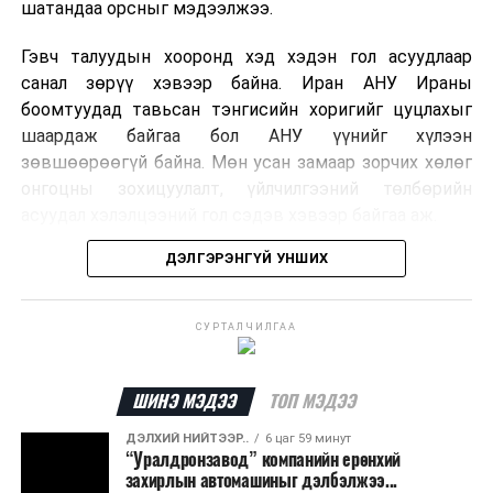
шатандаа орсныг мэдээлжээ.
Гэвч талуудын хооронд хэд хэдэн гол асуудлаар
санал зөрүү хэвээр байна. Иран АНУ Ираны
боомтуудад тавьсан тэнгисийн хоригийг цуцлахыг
шаардаж байгаа бол АНУ үүнийг хүлээн
зөвшөөрөөгүй байна. Мөн усан замаар зорчих хөлөг
онгоцны зохицуулалт, үйлчилгээний төлбөрийн
асуудал хэлэлцээний гол сэдэв хэвээр байгаа аж.
ДЭЛГЭРЭНГҮЙ УНШИХ
Хэлэлцээрийн төсөлд Персийн булан руу нэвтрэх
хөлөг онгоцыг Ираны тал, булангаас гарах
хөдөлгөөнийг Оманы тал зохицуулах хувилбар
СУРТАЛЧИЛГАА
тусгагдсан талаар мэдээлжээ. Харин үйлчилгээний
төлбөр авах асуудал дээр талууд нэгдсэн байр
сууринд хүрээгүй байна.
ШИНЭ МЭДЭЭ
ТОП МЭДЭЭ
ДЭЛХИЙ НИЙТЭЭР..
6 цаг 59 минут
Ормузын хоолой дахин нээгдсэнээр дэлхийн газрын
“Уралдронзавод” компанийн ерөнхий
тосны нийлүүлэлт хэвийн болж, эрчим хүчний зах
захирлын автомашиныг дэлбэлжээ...