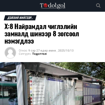
ДЭЛХИЙ НИЙТЭЭР..
Х:8 Найрамдал чиглэлийн
замналд шинээр 8 зогсоол
нэмэгдлээ
Огноо:
9 сар 27 өдөр.өмнө
,
2025/10/13
Сэтгүүлч:
Тодотгол