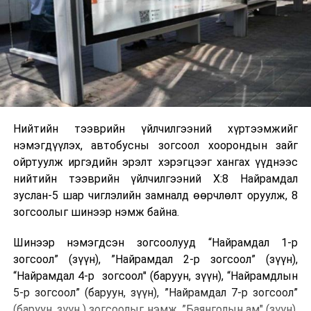
Нийтийн тээврийн үйлчилгээний хүртээмжийг
нэмэгдүүлэх, автобусны зогсоол хоорондын зайг
ойртуулж иргэдийн эрэлт хэрэгцээг хангах үүднээс
нийтийн тээврийн үйлчилгээний Х:8 Найрамдал
зуслан-5 шар чиглэлийн замналд өөрчлөлт оруулж, 8
зогсоолыг шинээр нэмж байна.
Шинээр нэмэгдсэн зогсоолууд “Найрамдал 1-р
зогсоол” (зүүн), ”Найрамдал 2-р зогсоол” (зүүн),
“Найрамдал 4-р зогсоол" (баруун, зүүн), “Найрамдлын
5-р зогсоол” (баруун, зүүн), ”Найрамдал 7-р зогсоол”
(баруун, зүүн ) зогсоолыг нэмж, ”Баянголын ам" (зүүн),