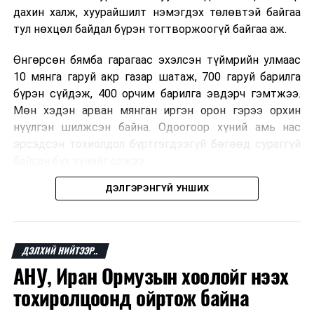
дахин халж, хуурайшилт нэмэгдэх төлөвтэй байгаа
тул нөхцөл байдал бүрэн тогтворжоогүй байгаа аж.
Өнгөрсөн бямба гарагаас эхэлсэн түймрийн улмаас
10 мянга гаруй акр газар шатаж, 700 гаруй барилга
бүрэн сүйдэж, 400 орчим барилга эвдэрч гэмтжээ.
Мөн хэдэн арван мянган иргэн орон гэрээ орхин
нүүлгэн шилжсэн байна. Одоогоор хүний амь нас
эрсэдсэн тохиолдол бүртгэгдээгүй бөгөөд сураггүй
байсан бүх хүнийг олжээ.
ДЭЛГЭРЭНГҮЙ УНШИХ
Албаныхны мэдээлснээр түймрийн нэг голомтыг
санаатайгаар тавьсан байж болзошгүй хэрэгт 37
настай Аарон Фариначчиг баривчилж, галдан
шатаасан гэх үндэслэлээр эрүүгийн хэрэг үүсгэн
ДЭЛХИЙ НИЙТЭЭР..
шалгаж байна. Харин бусад хоёр түймрийн
АНУ, Иран Ормузын хоолойг нээх
шалтгааныг үргэлжлүүлэн тогтоож байгаа бөгөөд
тохиролцоонд ойртож байна
аянгын улмаас үүсээгүй гэж үзэж байгаа аж.