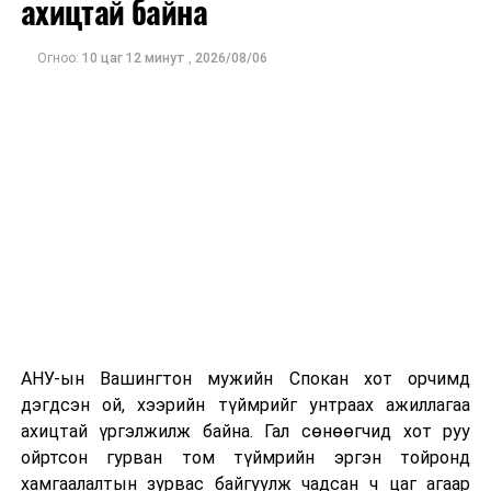
ахицтай байна
тэрбум рубльд хүрсэн гэж РБК мэдээлсэн байна.
Огноо:
10 цаг 12 минут
,
2026/08/06
Одоогоор дэлбэрэлтийн шалтгаан, хэрэгт холбоотой
этгээдүүдийн талаар дэлгэрэнгүй мэдээлэл гараагүй
байна.
АНУ-ын Вашингтон мужийн Спокан хот орчимд
дэгдсэн ой, хээрийн түймрийг унтраах ажиллагаа
ахицтай үргэлжилж байна. Гал сөнөөгчид хот руу
ойртсон гурван том түймрийн эргэн тойронд
хамгаалалтын зурвас байгуулж чадсан ч цаг агаар