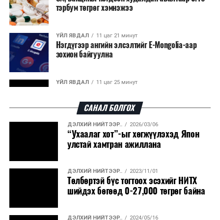
тэрбум төгрөг хэмнэжээ
ҮЙЛ ЯВДАЛ
11 цаг 21 минут
Нэгдүгээр ангийн элсэлтийг E-Mongolia-аар
зохион байгуулна
ҮЙЛ ЯВДАЛ
11 цаг 25 минут
Улсын чанартай хатуу хучилттай авто замын
талаас илүү хувь нь 13-аас...
САНАЛ БОЛГОХ
ДЭЛХИЙ НИЙТЭЭР..
2026/03/06
ҮЙЛ ЯВДАЛ
11 цаг 30 минут
“Ухаалаг хот”-ыг хөгжүүлэхэд Япон
Засгийн газар энэ оныг дуустал санхүүгийн
улстай хамтран ажиллана
хэмнэлтийн горимд шилжинэ
ДЭЛХИЙ НИЙТЭЭР..
2023/11/01
ХЭН ЮУ ХЭЛЭВ...
11 цаг 58 минут
Төлбөртэй бүс тогтоох эсэхийг НИТХ
Шатахууны импортын гаалийн албан татварыг
шийдэх бөгөөд 0-27,000 төгрөг байна
2027 оны хоёрдугаар сарын ...
ДЭЛХИЙ НИЙТЭЭР..
2024/05/16