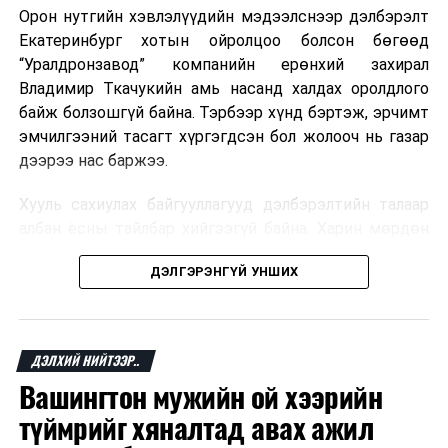
Орон нутгийн хэвлэлүүдийн мэдээлснээр дэлбэрэлт
Екатеринбург хотын ойролцоо болсон бөгөөд
“Уралдронзавод” компанийн ерөнхий захирал
Владимир Ткачукийн амь насанд халдах оролдлого
байж болзошгүй байна. Тэрбээр хүнд бэртэж, эрчимт
эмчилгээний тасагт хүргэгдсэн бол жолооч нь газар
дээрээ нас баржээ.
Хууль сахиулах байгууллагууд дэлбэрэлтийн талаар
албан ёсны тайлбар хийгээгүй байна. Харин мөрдөн
шалгах байгууллага олон нийтэд аюултай аргаар
ДЭЛГЭРЭНГҮЙ УНШИХ
хүний амь насанд халдахыг завдсан гэх үндэслэлээр
эрүүгийн хэрэг үүсгэсэн талаар эх сурвалж
мэдээлжээ.
ДЭЛХИЙ НИЙТЭЭР..
“Уралдронзавод” компани 2023 онд Екатеринбург
Вашингтон мужийн ой хээрийн
хотод байгуулагдсан бөгөөд нисгэгчгүй нисэх
төхөөрөмж үйлдвэрлэдэг аж. Тус компанийн 2025
түймрийг хяналтад авах ажил
оны орлого 6.2 тэрбум рубль, цэвэр ашиг нь 1.9