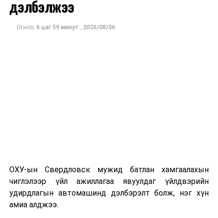
дэлбэлжээ
Огноо:
6 цаг 59 минут
,
2026/08/06
ДАРААХ МЭДЭЭ
Х.Нямбаатар: Туул голыг ихээр бохирдуулж буй 80 ААН
хуулиа мөрдөж, урьдчилан цэвэрлэх байгууламж
барих ёстой
ӨМНӨХ МЭДЭЭ
“Мөнгө өсгөж өгнө” гэх зараар 13 сая төгрөгөө
залилуулжээ
ОХУ-ын Свердловск мужид батлан хамгаалахын
чиглэлээр үйл ажиллагаа явуулдаг үйлдвэрийн
удирдлагын автомашинд дэлбэрэлт болж, нэг хүн
амиа алджээ.