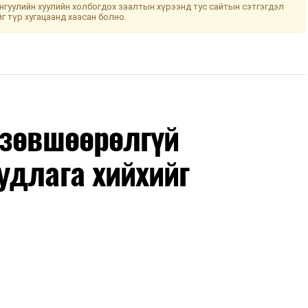
гуулийн хуулийн холбогдох заалтын хүрээнд тус сайтын сэтгэгдэл
йг түр хугацаанд хаасан болно.
 зөвшөөрөлгүй
удлага хийхийг