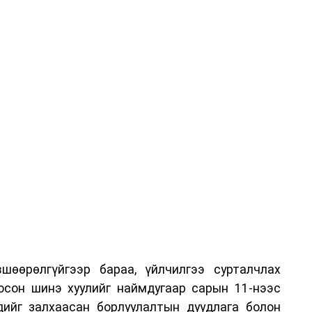
шөөрөлгүйгээр бараа, үйлчилгээ сурталчлах
лосон шинэ хуулийг наймдугаар сарын 11-нээс
эдийг залхаасан борлуулалтын дуудлага болон