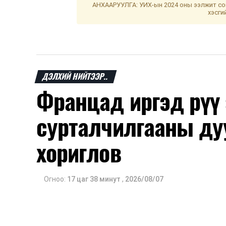
АНХААРУУЛГА: УИХ-ын 2024 оны ээлжит сон
хэсги
ДЭЛХИЙ НИЙТЭЭР..
Францад иргэд рүү
сурталчилгааны ду
хориглов
Огноо:
17 цаг 38 минут
,
2026/08/07