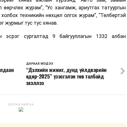
 өөрчлөх журам”, “Ус хангамж, ариутгах татуургын
холбох техникийн нөхцөл олгох журам”, “Төлбөртэй
г журмыг тус тус хянав.
н эсрэг сургалтад 9 байгууллагын 1332 албан
ДАРААХ МЭДЭЭ
алдаан
“Дэлхийн жижиг, дунд үйлдвэрийн
өдөр-2025” үзэсгэлэн төв талбайд
эхэллээ
СУРТАЛЧИЛГАА