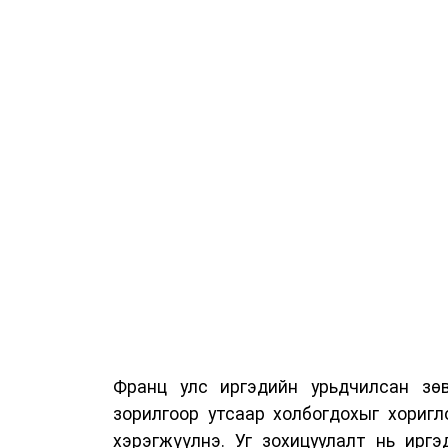
Франц улс иргэдийн урьдчилсан зөв
зорилгоор утсаар холбогдохыг хориг
хэрэгжүүлнэ. Уг зохицуулалт нь ирг