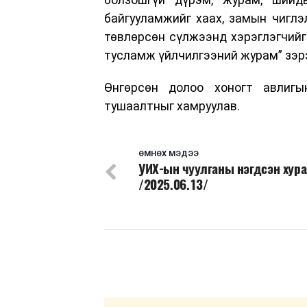
байгууламжийг хаах, замын чиглэл
төвлөрсөн сүлжээнд хэрэглэгчийг 
тусламж үйлчилгээний журам” зэрэ
Өнгөрсөн долоо хоногт авлигы
тушаалтныг хамруулав.
ӨМНӨХ МЭДЭЭ
УИХ-ын чуулганы нэгдсэн хур
/2025.06.13/