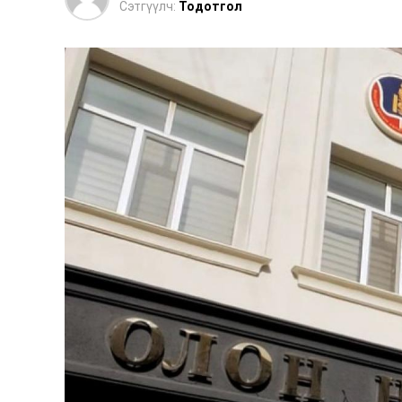
Сэтгүүлч:
Тодотгол