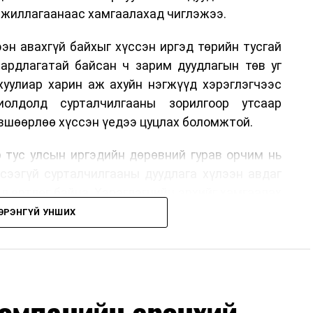
жиллагаанаас хамгаалахад чиглэжээ.
эн авахгүй байхыг хүссэн иргэд төрийн тусгай
аардлагатай байсан ч зарим дуудлагын төв уг
хуулиар харин аж ахуйн нэгжүүд хэрэглэгчээс
иолдолд сурталчилгааны зорилгоор утсаар
өвшөөрлөө хүссэн үедээ цуцлах боломжтой.
 тус улсын иргэдийн дөрөвний гурав орчим нь
үсээгүй сурталчилгааны дуудлага хүлээн авдаг
ад өртдөг байна. Хэрэглэгчийн эрхийг хамгаалах
длага гаргаж, суурин болон гар утас руу ирдэг
ЭРЭНГҮЙ УНШИХ
хориглохыг уриалж байжээ.
 хүнийг нэг дуудлага тутамд 75 мянга хүртэлх
хүртэлх еврогоор торгох боломжтой. Харин
хайн компанитай өмнө нь гэрээний харилцаатай