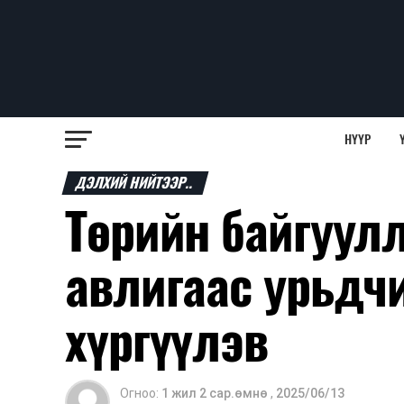
НҮҮР
ДЭЛХИЙ НИЙТЭЭР..
Төрийн байгуул
авлигаас урьдч
хүргүүлэв
Огноо:
1 жил 2 сар.өмнө
,
2025/06/13