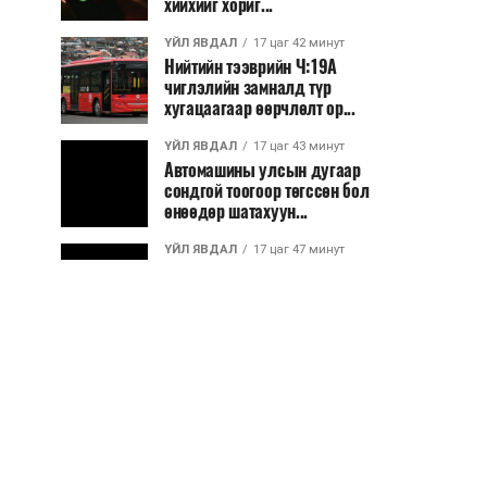
хийхийг хориг...
ҮЙЛ ЯВДАЛ
17 цаг 42 минут
Нийтийн тээврийн Ч:19А
чиглэлийн замналд түр
хугацаагаар өөрчлөлт ор...
ҮЙЛ ЯВДАЛ
17 цаг 43 минут
Автомашины улсын дугаар
сондгой тоогоор төгссөн бол
өнөөдөр шатахуун...
ҮЙЛ ЯВДАЛ
17 цаг 47 минут
Улаанбаатарт өдөртөө 30 хэм
дулаан
ДЭЛХИЙ НИЙТЭЭР..
2026/08/06
“Уралдронзавод” компанийн
ерөнхий захирлын автомашиныг
дэлбэлжээ...
ҮЙЛ ЯВДАЛ
2026/08/06
Сүхбаатар боомтоор тав хоногт 10