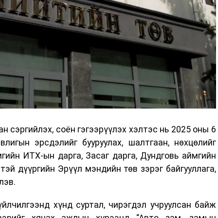
н сэргийлэх, соён гэгээрүүлэх хэлтэс нь 2025 оны 6
влигын эрсдэлийг бууруулах, шалтгаан, нөхцөлийг
гийн ИТХ-ын дарга, Засаг дарга, Дундговь аймгийн
лтэй дүүргийн Эрүүл мэндийн төв зэрэг байгууллага,
лэв.
үйлчилгээнд хүнд суртал, чирэгдэл учруулсан байж
вэрийг хянах ажлын хүрээнд “Авто зам, замын