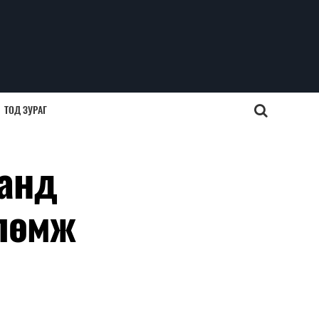
ТОД ЗУРАГ
танд
влөмж