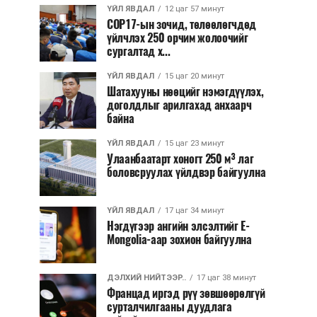
ҮЙЛ ЯВДАЛ
12 цаг 57 минут
COP17-ын зочид, төлөөлөгчдөд
үйлчлэх 250 орчим жолоочийг
сургалтад х...
ҮЙЛ ЯВДАЛ
15 цаг 20 минут
Шатахууны нөөцийг нэмэгдүүлэх,
доголдлыг арилгахад анхаарч
байна
ҮЙЛ ЯВДАЛ
15 цаг 23 минут
Улаанбаатарт хоногт 250 м³ лаг
боловсруулах үйлдвэр байгуулна
ҮЙЛ ЯВДАЛ
17 цаг 34 минут
Нэгдүгээр ангийн элсэлтийг E-
Mongolia-аар зохион байгуулна
ДЭЛХИЙ НИЙТЭЭР..
17 цаг 38 минут
Францад иргэд рүү зөвшөөрөлгүй
сурталчилгааны дуудлага