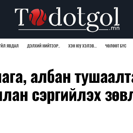
ҮЙЛ ЯВДАЛ
ДЭЛХИЙ НИЙТЭЭР..
ХЭН ЮУ ХЭЛЭВ...
ЧӨЛӨӨТ БҮС
лага, албан тушаал
илан сэргийлэх зө