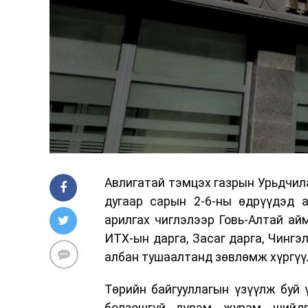
Авлигатай тэмцэх газрын Урьдчила
дугаар сарын 2-6-ны өдрүүдэд а
арилгах чиглэлээр Говь-Алтай айм
ИТХ-ын дарга, Засаг дарга, Чингэ
албан тушаалтанд зөвлөмж хүргүү
Төрийн байгууллагын үзүүлж буй 
болзошгүй дүрэм, журам, шийд