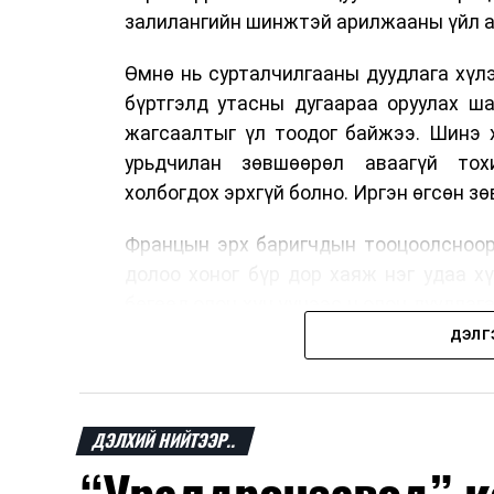
залилангийн шинжтэй арилжааны үйл а
Өмнө нь сурталчилгааны дуудлага хүлэ
бүртгэлд утасны дугаараа оруулах ш
жагсаалтыг үл тоодог байжээ. Шинэ 
урьдчилан зөвшөөрөл аваагүй тох
холбогдох эрхгүй болно. Иргэн өгсөн з
Францын эрх баригчдын тооцоолсноор
долоо хоног бүр дор хаяж нэг удаа х
бөгөөд олон хүн үүнээс ч олон дуудлаг
11 байгууллага 2024 онд хамтран шаар
ДЭЛГ
тасралтгүй сурталчилгааны дуудлагыг 
Хуулийг зөрчиж дуудлага хийсэн хувь
ДЭЛХИЙ НИЙТЭЭР..
евро, аж ахуйн нэгжийг 375 мянга 
хэрэглэгч өөрөө зөвшөөрсөн, эсвэл ту