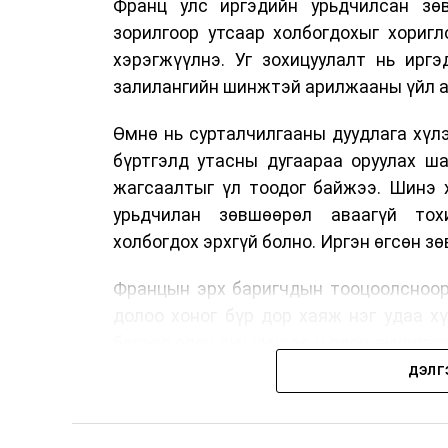
Франц улс иргэдийн урьдчилсан зөв
зорилгоор утсаар холбогдохыг хориг
хэрэгжүүлнэ. Уг зохицуулалт нь ирг
залилангийн шинжтэй арилжааны үйл а
Өмнө нь сурталчилгааны дуудлага хүлэ
бүртгэлд утасны дугаараа оруулах ш
жагсаалтыг үл тоодог байжээ. Шинэ 
урьдчилан зөвшөөрөл аваагүй тох
холбогдох эрхгүй болно. Иргэн өгсөн з
Францын эрх баригчдын тооцоолсноор
долоо хоног бүр дор хаяж нэг удаа х
бөгөөд олон хүн үүнээс ч олон дуудлаг
11 байгууллага 2024 онд хамтран шаар
ДЭЛГ
тасралтгүй сурталчилгааны дуудлагыг 
Хуулийг зөрчиж дуудлага хийсэн хувь