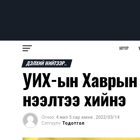
НҮҮР
ДЭЛХИЙ НИЙТЭЭР..
УИХ-ын Хаврын 
нээлтээ хийнэ
Огноо:
4 жил 5 сар.өмнө
,
2022/03/14
Сэтгүүлч:
Тодотгол