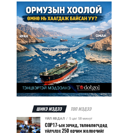
ШИНЭ МЭДЭЭ
ТОП МЭДЭЭ
ҮЙЛ ЯВДАЛ
5 цаг 58 минут
COP17-ын зочид, төлөөлөгчдөд
үйлчлэх 250 орчим жолоочийг