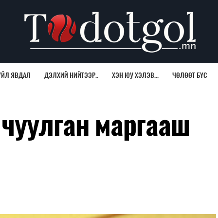
ҮЙЛ ЯВДАЛ
ДЭЛХИЙ НИЙТЭЭР..
ХЭН ЮУ ХЭЛЭВ...
ЧӨЛӨӨТ БҮС
чуулган маргааш