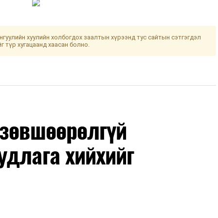
гуулийн хуулийн холбогдох заалтын хүрээнд тус сайтын сэтгэгдэл
йг түр хугацаанд хаасан болно.
 зөвшөөрөлгүй
удлага хийхийг