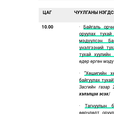
ЦАГ
ЧУУЛГАНЫ НЭГДСЭ
10.00
·
Байгаль орч
оруулах тухай
мэдүүлсэн Ба
үнэлгээний тух
тухай хуулийн 
өдөр өргөн мэдү
·
“Хөшигийн х
байгуулах туха
Засгийн газар 
хэлэлцэх эсэх
/
·
Тагнуулын б
өөрчлөлт оруу