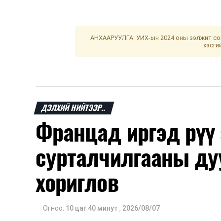
АНХААРУУЛГА: УИХ-ын 2024 оны ээлжит сон
хэсги
ДЭЛХИЙ НИЙТЭЭР..
Францад иргэд рүү
сурталчилгааны ду
хориглов
Огноо:
10 цаг 40 минут
,
2026/08/07