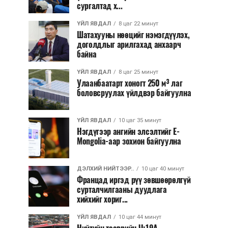
сургалтад х...
ҮЙЛ ЯВДАЛ
8 цаг 22 минут
Шатахууны нөөцийг нэмэгдүүлэх,
доголдлыг арилгахад анхаарч
байна
ҮЙЛ ЯВДАЛ
8 цаг 25 минут
Улаанбаатарт хоногт 250 м³ лаг
боловсруулах үйлдвэр байгуулна
ҮЙЛ ЯВДАЛ
10 цаг 35 минут
Нэгдүгээр ангийн элсэлтийг E-
Mongolia-аар зохион байгуулна
ДЭЛХИЙ НИЙТЭЭР..
10 цаг 40 минут
Францад иргэд рүү зөвшөөрөлгүй
сурталчилгааны дуудлага
хийхийг хориг...
ҮЙЛ ЯВДАЛ
10 цаг 44 минут