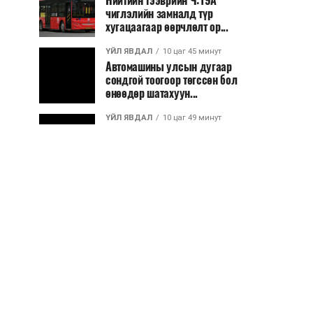
Нийтийн тээврийн Ч:19А
чиглэлийн замналд түр
хугацаагаар өөрчлөлт ор...
ҮЙЛ ЯВДАЛ
10 цаг 45 минут
Автомашины улсын дугаар
сондгой тоогоор төгссөн бол
өнөөдөр шатахуун...
ҮЙЛ ЯВДАЛ
10 цаг 49 минут
Улаанбаатарт өдөртөө 30 хэм
дулаан
ДЭЛХИЙ НИЙТЭЭР..
2026/08/06
“Уралдронзавод” компанийн
ерөнхий захирлын автомашиныг
дэлбэлжээ...
ҮЙЛ ЯВДАЛ
2026/08/06
Сүхбаатар боомтоор тав хоногт 10
мянга гаруй тонн АИ-92
автобензин и...