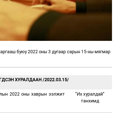
аргааш буюу 2022 оны 3 дугаар сарын 15-ны мягмар
ДСЭН ХУРАЛДААН /2022.03.15/
рлын 2022 оны хаврын ээлжит
“Их хуралдай”
танхимд