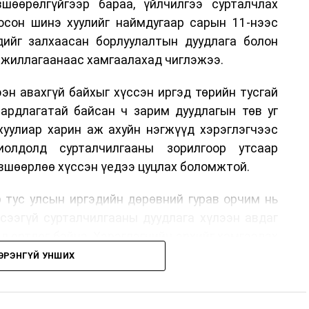
шөөрөлгүйгээр бараа, үйлчилгээ сурталчлах
лосон шинэ хуулийг наймдугаар сарын 11-нээс
эдийг залхаасан борлуулалтын дуудлага болон
жиллагаанаас хамгаалахад чиглэжээ.
эн авахгүй байхыг хүссэн иргэд төрийн тусгай
аардлагатай байсан ч зарим дуудлагын төв уг
хуулиар харин аж ахуйн нэгжүүд хэрэглэгчээс
иолдолд сурталчилгааны зорилгоор утсаар
өвшөөрлөө хүссэн үедээ цуцлах боломжтой.
 тус улсын иргэдийн дөрөвний гурав орчим нь
үсээгүй сурталчилгааны дуудлага хүлээн авдаг
ад өртдөг байна. Хэрэглэгчийн эрхийг хамгаалах
длага гаргаж, суурин болон гар утас руу ирдэг
ЭРЭНГҮЙ УНШИХ
хориглохыг уриалж байжээ.
 хүнийг нэг дуудлага тутамд 75 мянга хүртэлх