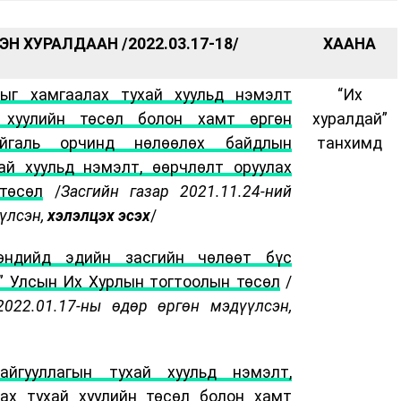
Н ХУРАЛДААН /2022.03.17-18/
ХААНА
ныг хамгаалах тухай хуульд нэмэлт
“Их
 хуулийн төсөл болон хамт өргөн
хуралдай”
йгаль орчинд нөлөөлөх байдлын
танхимд
ай хуульд нэмэлт, өөрчлөлт оруулах
төсөл
/
Засгийн газар 2021.11.24-ний
үлсэн,
хэлэлцэх эсэх
/
өндийд эдийн засгийн чөлөөт бүс
й” Улсын Их Хурлын тогтоолын төсөл
/
2022.01.17-ны өдөр өргөн мэдүүлсэн,
айгууллагын тухай хуульд нэмэлт,
лах тухай хуулийн төсөл болон хамт