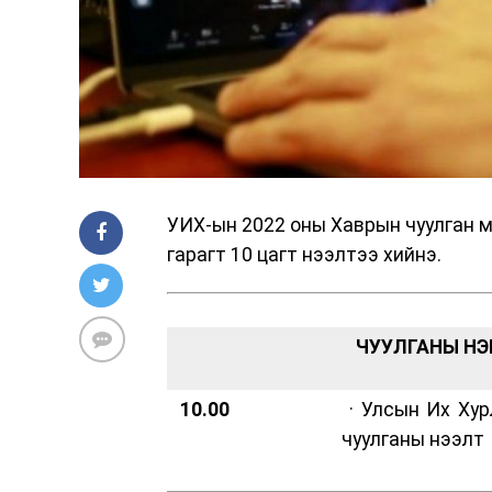
УИХ-ын 2022 оны Хаврын чуулган м
гарагт 10 цагт нээлтээ хийнэ.
ЧУУЛГАНЫ НЭГ
10.00
· Улсын Их Ху
чуулганы нээлт