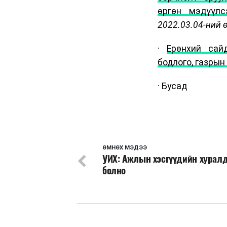
өргөн мэдүүлс
2022.03.04-ний 
·
Ерөнхий сай
бодлого, газры
· Бусад
ӨМНӨХ МЭДЭЭ
УИХ: Ажлын хэсгүүдийн хурал
болно