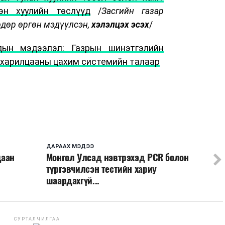
эн хуулийн төслүүд
/
Засгийн газар
өдөр өргөн мэдүүлсэн,
хэлэлцэх эсэх
/
дын мэдээлэл: Газрын шинэтгэлийн
н харилцааны цахим системийн талаар
ДАРААХ МЭДЭЭ
даан
Монгол Улсад нэвтрэхэд PCR болон
түргэвчилсэн тестийн хариу
шаардахгүй...
СУРТАЛЧИЛГАА