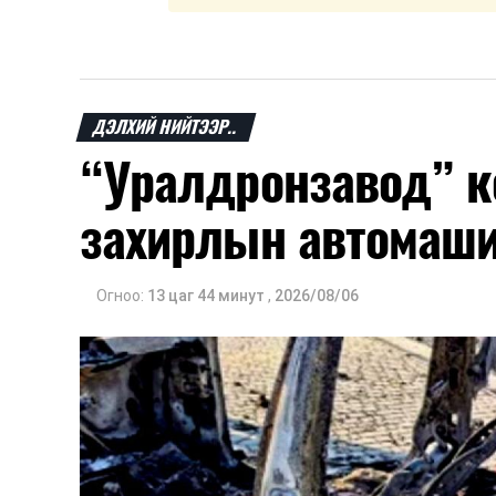
ДЭЛХИЙ НИЙТЭЭР..
“Уралдронзавод” к
захирлын автомаш
Огноо:
13 цаг 44 минут
,
2026/08/06