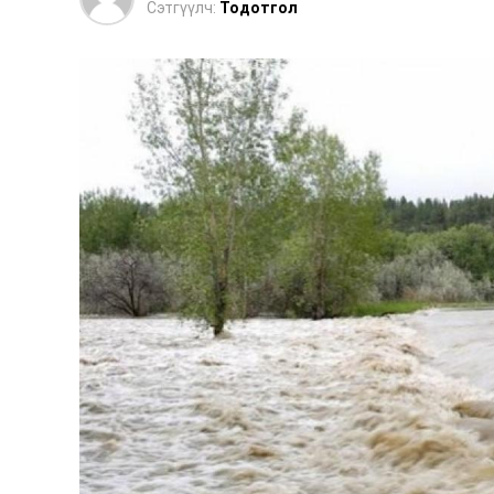
Сэтгүүлч:
Тодотгол