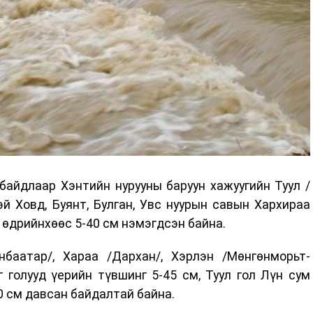
байдлаар Хэнтийн нурууны баруун хажуугийн Туул /
эй Ховд, Буянт, Булган, Увс нуурын савын Хархираа
 өдрийнхөөс 5-40 см нэмэгдсэн байна.
баатар/, Хараа /Дархан/, Хэрлэн /Мөнгөнморьт-
г голууд үерийн түвшинг 5-45 см, Туул гол Лүн сум
0 см давсан байдалтай байна.