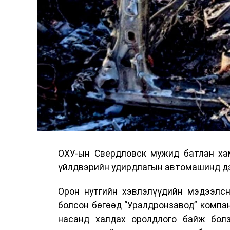
ОХУ-ын Свердловск мужид батлан хам
үйлдвэрийн удирдлагын автомашинд дэ
Орон нутгийн хэвлэлүүдийн мэдээлсн
болсон бөгөөд “Уралдронзавод” компа
насанд халдах оролдлого байж болз