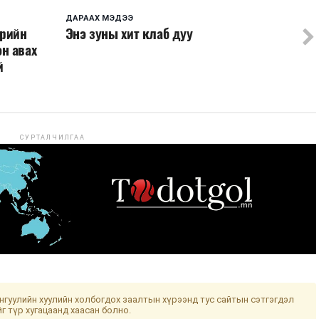
ДАРААХ МЭДЭЭ
өрийн
Энэ зуны хит клаб дуу
н авах
й
СУРТАЛЧИЛГАА
гуулийн хуулийн холбогдох заалтын хүрээнд тус сайтын сэтгэгдэл
йг түр хугацаанд хаасан болно.