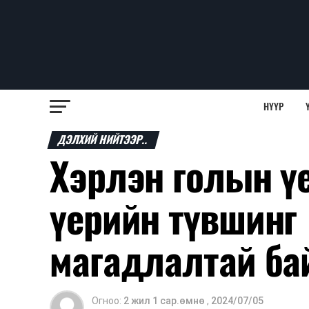
НҮҮР
ДЭЛХИЙ НИЙТЭЭР..
Хэрлэн голын ү
үерийн түвшинг 
магадлалтай ба
Огноо:
2 жил 1 сар.өмнө
,
2024/07/05