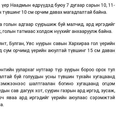
 үер Наадмын өдрүүдэд буюу 7 дугаар сарын 10, 11-
йн түвшинг 10 см орчим давах магадлалтай байна.
а голын адгаар суурьшиж буй малчид, ард иргэдийг
 голын татмаас холдож нүүхийг анхааруулж байна.
нт, Булган, Увс нуурын савын Хархираа гол үерийн
ад сум орчимд үерийн аюултай түвшинг 15 см даван
нтийн уулархаг нутгаар түр зуурын бороо орох тул
далтай буй голуудын усны түвшин тухайн хугацаанд
эмжээнээс шалтгаалан богино хугацаанд огцом
дын сав дагуух хот, суурин газрын ард иргэд, зусаж,
рч яваа ард иргэдийг үерийн аюулаас сэрэмжтэй
а.