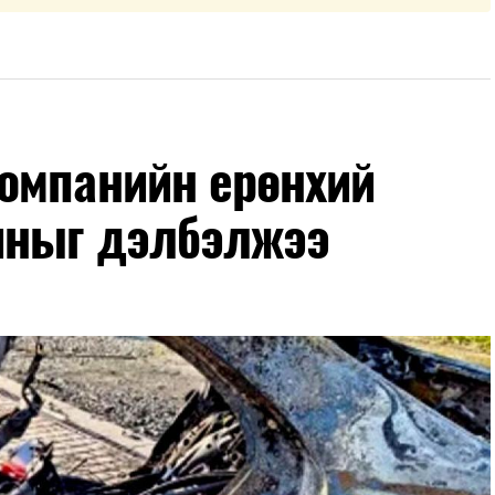
омпанийн ерөнхий
иныг дэлбэлжээ