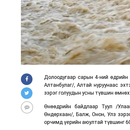
Долоодугаар сарын 4-ний өдрийн 
Алтанбулаг/, Алтай нуруунаас эхт
зэрэг голуудын усны түвшин өмнөх
Өнөөдрийн байдлаар Туул /Улаан
Өндөрхаан/, Балж, Онон, Улз зэрэ
орчимд үерийн аюултай түвшинг 6