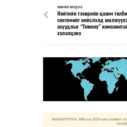
ӨМНӨХ МЭДЭЭ
Нийтийн тээврийн цахим төлб
системийг нийслэлд шилжүүлэ
асуудлыг “Тmoney” компанита
хэлэлцэнэ
АНХААРУУЛГА: УИХ-ын 2024 оны ээлжит сон
хэсги