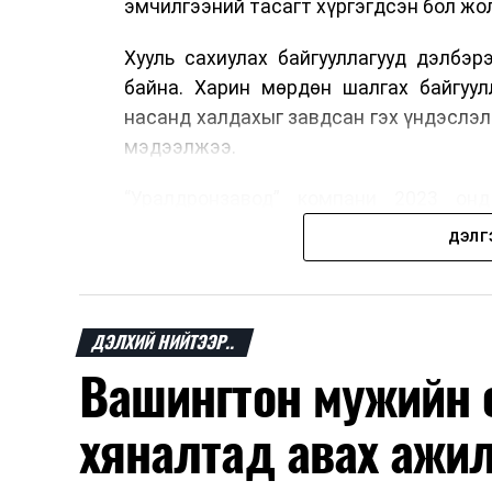
эмчилгээний тасагт хүргэгдсэн бол жол
Хууль сахиулах байгууллагууд дэлбэ
байна. Харин мөрдөн шалгах байгуул
насанд халдахыг завдсан гэх үндэслэл
мэдээлжээ.
“Уралдронзавод” компани 2023 онд
нисгэгчгүй нисэх төхөөрөмж үйлдвэр
ДЭЛГ
тэрбум рубль, цэвэр ашиг нь 1.9 тэрбу
Одоогоор дэлбэрэлтийн шалтгаан, хэрэ
мэдээлэл гараагүй байна.
ДЭЛХИЙ НИЙТЭЭР..
Вашингтон мужийн о
хяналтад авах ажил