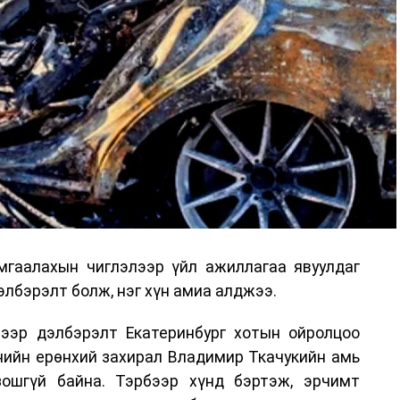
гаалахын чиглэлээр үйл ажиллагаа явуулдаг
лбэрэлт болж, нэг хүн амиа алджээ.
ээр дэлбэрэлт Екатеринбург хотын ойролцоо
нийн ерөнхий захирал Владимир Ткачукийн амь
ошгүй байна. Тэрбээр хүнд бэртэж, эрчимт