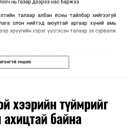
ооч нь газар дээрээ нас баржээ.
рэлтийн талаар албан ёсны тайлбар хийгээгүй
лага олон нийтэд аюултай аргаар хүний амь
ээр эрүүгийн хэрэг үүсгэсэн талаар эх сурвалж
 Екатеринбург хотод байгуулагдсан бөгөөд
лэдэг аж. Тус компанийн 2025 оны орлого 6.2
ЭРЭНГҮЙ УНШИХ
м рубльд хүрсэн гэж РБК мэдээлсэн байна.
гт холбоотой этгээдүүдийн талаар дэлгэрэнгүй
й хээрийн түймрийг
 ахицтай байна