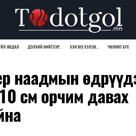
ҮЙЛ ЯВДАЛ
ДЭЛХИЙ НИЙТЭЭР..
ХЭН ЮУ ХЭЛЭВ...
ЧӨЛӨӨТ БҮС
ер наадмын өдрүүд
10 см орчим давах
йна