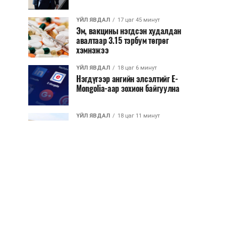
ҮЙЛ ЯВДАЛ
17 цаг 45 минут
Эм, вакцины нэгдсэн худалдан
авалтаар 3.15 тэрбум төгрөг
хэмнэжээ
ҮЙЛ ЯВДАЛ
18 цаг 6 минут
Нэгдүгээр ангийн элсэлтийг E-
Mongolia-аар зохион байгуулна
ҮЙЛ ЯВДАЛ
18 цаг 11 минут
Улсын чанартай хатуу хучилттай
авто замын талаас илүү хувь нь
13-аас...
ҮЙЛ ЯВДАЛ
18 цаг 15 минут
Засгийн газар энэ оныг дуустал
санхүүгийн хэмнэлтийн горимд
шилжинэ
ХЭН ЮУ ХЭЛЭВ...
18 цаг 43 минут
Шатахууны импортын гаалийн