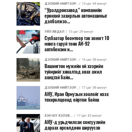
ДЭЛХИЙ НИЙТЭЭР..
13 цаг 44 минут
“Уралдронзавод” компанийн
ерөнхий захирлын автомашиныг
дэлбэлжээ...
ҮЙЛ ЯВДАЛ
15 цаг 29 минут
Сүхбаатар боомтоор тав хоногт 10
мянга гаруй тонн АИ-92
автобензин и...
ДЭЛХИЙ НИЙТЭЭР..
16 цаг 58 минут
Вашингтон мужийн ой хээрийн
түймрийг хяналтад авах ажил
ахицтай байн...
ДЭЛХИЙ НИЙТЭЭР..
17 цаг 38 минут
АНУ, Иран Ормузын хоолойг нээх
тохиролцоонд ойртож байна
ХЭН ЮУ ХЭЛЭВ...
17 цаг 42 минут
АНУ-д урьдчилсан сонгуулийн
дараах өрсөлдөөн ширүүсэв