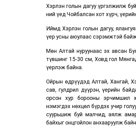
Хэрлэн голын дагуу үргэлжилж буй
ний үед Чойбалсан хот хүрч, үери
Иймд Хэрлэн голын дагуу, ялангуя
үер усны аюулаас сэрэмжтэй байж,
Мөн Алтай нуруунаас эх авсан Буя
түвшинг 15-30 см, Ховд гол Мянг
үерлэж байна.
Ойрын өдрүүдэд Алтай, Хангай, Хэ
сав, гулдрил дүүрэн, үерийн бай
орсон хур борооны эрчимшил х
нэмэгдэх нөхцөл бүрдэх учир голуу
суурьшиж буй малчид, аялж ама
байхыг онцгойлон анхааруулж байн