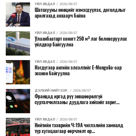
хэлбэрээр хэрэгжүүлэхээр тусгажээ.
ҮЙЛ ЯВДАЛ
2026/08/07
Шатахууны нөөцийг нэмэгдүүлэх, доголдлыг
арилгахад анхаарч байна
Лаг хатаах, шатаах технологи нь бохир ус цэвэрлэх
байгууламжаас гардаг лагийг байгаль орчинд аюулгүй
аргаар боловсруулж, эзлэхүүнийг эрс бууруулах
ҮЙЛ ЯВДАЛ
2026/08/07
Улаанбаатарт хоногт 250 м³ лаг боловсруулах
зориулалттай. Лагийг өндөр температурт шатааснаар
үйлдвэр байгуулна
эзлэхүүн нь 90 хүртэл хувиар буурч, бактери, вирус
болон бусад өвчин үүсгэгч бичил биетнийг устгах
боломжтой.
ҮЙЛ ЯВДАЛ
2026/08/07
Нэгдүгээр ангийн элсэлтийг E-Mongolia-аар
зохион байгуулна
Түүнчлэн шаталтын явцад үүсэх дулааныг цахилгаан
болон дулааны эрчим хүч үйлдвэрлэхэд ашиглаж
болдог. Зарим технологийн хувьд шаталтын дараа
ДЭЛХИЙ НИЙТЭЭР..
2026/08/07
Францад иргэд рүү зөвшөөрөлгүй
үлдэх үнснээс фосфор зэрэг ашигт эрдсийг сэргээн
сурталчилгааны дуудлага хийхийг хориг...
авах боломжтой аж.
Япон, Герман, Швейцар, Нидерланд, Өмнөд Солонгос
ҮЙЛ ЯВДАЛ
2026/08/07
зэрэг улс лаг хатаах, шатаах технологийг ашиглаж
Нийтийн тээврийн Ч:19А чиглэлийн замналд
түр хугацаагаар өөрчлөлт ор...
байна. Тухайлбал, Германд лаг шатаах үйлдвэрээс