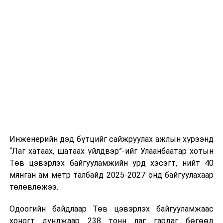
тээврийн үйлчилгээг аюулгүй, шуурхай, зохион
хэвийн горимоор ажлаа үргэлжүүлнэ гэж найдаж
байгуулалттай явуулах, үйлчилгээний нэгдсэн
байна. Шатахууны нөөцийг нэмэгдүүлэх,
стандарт, сахилга хариуцлагыг хэвшүүлэх бэлтгэл
нийлүүлэлтийг тогтворжуулах хүрээнд бусад эх
ажлын нэг хэсэг гэж
Зам, тээврийн яамнаас
үүсвэрийг нэмэгдүүлэх чиглэлд анхаарч байна.
мэдээллээ.
Замын-Үүд боомтоор 2000 тонн дизель түлш орж
ирсэн бөгөөд шилжүүлэн ачих ажиллагаа хийгдэж
байна" гэлээ
гэж Аж үйлдвэр, эрдэс баялгийн яамнаас
мэдээллээ.
Инженерийн дэд бүтцийг сайжруулах ажлын хүрээнд
“Лаг хатаах, шатаах үйлдвэр”-ийг Улаанбаатар хотын
Төв цэвэрлэх байгууламжийн урд хэсэгт, нийт 40
мянган ам метр талбайд 2025-2027 онд байгуулахаар
төлөвлөжээ.
Одоогийн байдлаар Төв цэвэрлэх байгууламжаас
хоногт дунджаар 238 тонн лаг гардаг бөгөөд