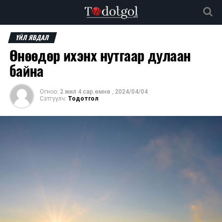
ҮЙЛ ЯВДАЛ
Өнөөдөр ихэнх нутгаар дулаан
байна
Огноо:
2 жил 4 сар.өмнө
,
2024/04/04
Сэтгүүлч:
Тодотгол