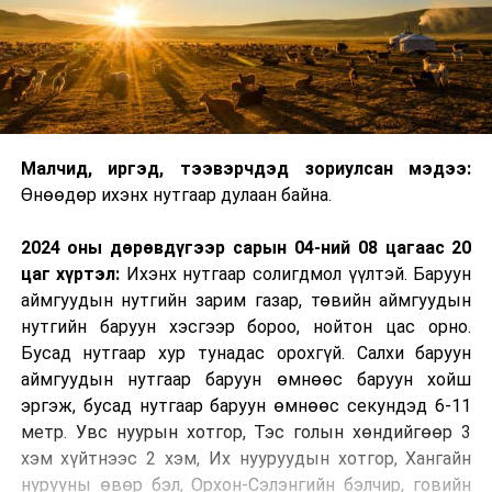
Малчид, иргэд, тээвэрчдэд зориулсан мэдээ:
Өнөөдөр ихэнх нутгаар дулаан байна.
2024 оны дөрөвдүгээр сарын 04-ний 08 цагаас 20
цаг хүртэл:
Ихэнх нутгаар солигдмол үүлтэй. Баруун
аймгуудын нутгийн зарим газар, төвийн аймгуудын
нутгийн баруун хэсгээр бороо, нойтон цас орно.
Бусад нутгаар хур тунадас орохгүй. Салхи баруун
аймгуудын нутгаар баруун өмнөөс баруун хойш
эргэж, бусад нутгаар баруун өмнөөс секундэд 6-11
метр. Увс нуурын хотгор, Тэс голын хөндийгөөр 3
хэм хүйтнээс 2 хэм, Их нууруудын хотгор, Хангайн
нурууны өвөр бэл, Орхон-Сэлэнгийн бэлчир, говийн