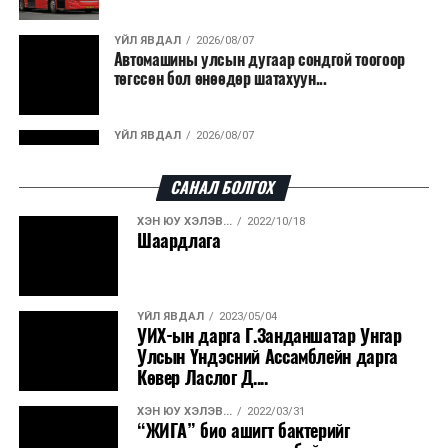
гарсан үнснээс фосфор сэргээн авах технологи
ашигладаг бол Нидерландад төвлөрсөн лаг
ҮЙЛ ЯВДАЛ
2026/08/07
Автомашины улсын дугаар сондгой тоогоор
боловсруулах үйлдвэрүүдээр дулаан, цахилгаан
төгссөн бол өнөөдөр шатахуун...
эрчим хүч үйлдвэрлэдэг.
Ийнхүү лаг хатаах, шатаах технологийг лагийн
ҮЙЛ ЯВДАЛ
2026/08/07
эзлэхүүнийг бууруулахын зэрэгцээ эрчим хүч
Улаанбаатарт өдөртөө 30 хэм дулаан
үйлдвэрлэх, нөөцийг дахин ашиглах чиглэлээр олон
САНАЛ БОЛГОХ
улсад өргөн ашиглаж байна.
ХЭН ЮУ ХЭЛЭВ...
2022/10/18
ДЭЛХИЙ НИЙТЭЭР..
2026/08/06
Шаардлага
“Уралдронзавод” компанийн ерөнхий
захирлын автомашиныг дэлбэлжээ...
ҮЙЛ ЯВДАЛ
2023/05/04
ҮЙЛ ЯВДАЛ
2026/08/06
УИХ-ын дарга Г.Занданшатар Унгар
Сүхбаатар боомтоор тав хоногт 10 мянга гаруй
Улсын Үндэсний Ассамблейн дарга
тонн АИ-92 автобензин и...
Көвер Ласлог Д....
ХЭН ЮУ ХЭЛЭВ...
2022/03/31
ДЭЛХИЙ НИЙТЭЭР..
2026/08/06
“ЖИГА” био ашигт бактерийг
Вашингтон мужийн ой хээрийн түймрийг