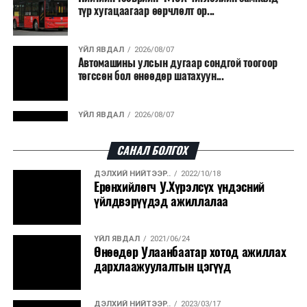
түр хугацаагаар өөрчлөлт ор...
ҮЙЛ ЯВДАЛ
2026/08/07
Автомашины улсын дугаар сондгой тоогоор
төгссөн бол өнөөдөр шатахуун...
ҮЙЛ ЯВДАЛ
2026/08/07
Улаанбаатарт өдөртөө 30 хэм дулаан
САНАЛ БОЛГОХ
ДЭЛХИЙ НИЙТЭЭР..
2022/10/18
ДЭЛХИЙ НИЙТЭЭР..
2026/08/06
Ерөнхийлөгч У.Хүрэлсүх үндэсний
“Уралдронзавод” компанийн ерөнхий
үйлдвэрүүдэд ажиллалаа
захирлын автомашиныг дэлбэлжээ...
ҮЙЛ ЯВДАЛ
2021/06/24
ҮЙЛ ЯВДАЛ
2026/08/06
Өнөөдөр Улаанбаатар хотод ажиллах
Сүхбаатар боомтоор тав хоногт 10 мянга гаруй
дархлаажуулалтын цэгүүд
тонн АИ-92 автобензин и...
ДЭЛХИЙ НИЙТЭЭР..
2023/03/17