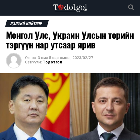
ДЭЛХИЙ НИЙТЭЭР..
Монгол Улс, Украин Улсын төрийн
тэргүүн нар утсаар ярив
Огноо:
3 жил 5 сар.өмнө
,
2023/02/27
Сэтгүүлч:
Тодотгол