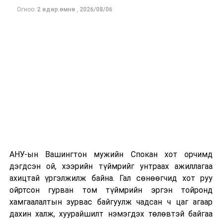
Огноо:
2 өдөр.өмнө
,
2026/08/06
Одоогоор дэлбэрэлтийн шалтгаан, хэрэгт холбоотой
этгээдүүдийн талаар дэлгэрэнгүй мэдээлэл гараагүй
байна.
АНУ-ын Вашингтон мужийн Спокан хот орчимд
дэгдсэн ой, хээрийн түймрийг унтраах ажиллагаа
ахицтай үргэлжилж байна. Гал сөнөөгчид хот руу
ойртсон гурван том түймрийн эргэн тойронд
хамгаалалтын зурвас байгуулж чадсан ч цаг агаар
дахин халж, хуурайшилт нэмэгдэх төлөвтэй байгаа