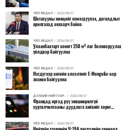
хээрийн түймэр идэвхтэй үргэлжилж байгаагийн
талаас илүү нь Орегон болон Вашингтон мужид
ҮЙЛ ЯВДАЛ
2026/08/07
бүртгэгдсэн байна. Цаг уурын байгууллагууд ойрын
Шатахууны нөөцийг нэмэгдүүлэх, доголдлыг
өдрүүдэд агаарын температур дахин огцом
арилгахад анхаарч байна
нэмэгдэж, хуурайшилт эрчимжих төлөвтэй байгааг
анхааруулсан бөгөөд энэ нь гал унтраах ажиллагаанд
ҮЙЛ ЯВДАЛ
2026/08/07
шинэ сорилт учруулж болзошгүйг онцолжээ.
Улаанбаатарт хоногт 250 м³ лаг боловсруулах
үйлдвэр байгуулна
ҮЙЛ ЯВДАЛ
2026/08/07
Нэгдүгээр ангийн элсэлтийг E-Mongolia-аар
зохион байгуулна
ДЭЛХИЙ НИЙТЭЭР..
2026/08/07
Францад иргэд рүү зөвшөөрөлгүй
сурталчилгааны дуудлага хийхийг хориг...
ҮЙЛ ЯВДАЛ
2026/08/07
Нийтийн тээврийн Ч:19А чиглэлийн замналд