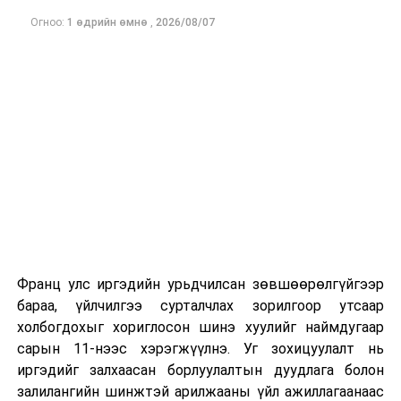
солилцон, НҮБ болон олон улсын бусад байгууллагын
Огноо:
1 өдрийн өмнө
,
2026/08/07
хүрээн дэх хамтын ажиллагаагаа үргэлжлүүлэхийг
эрмэлзэж буйгаа нотлов.
ДАРААХ МЭДЭЭ
Moody’s агентлаг Монгол Улсын зээлжих зэрэглэлийг
“В3/ тогтвортой” түвшинд хэвээр үлдээв
ӨМНӨХ МЭДЭЭ
Хөвсгөл нуурын бүх хил хөдөлж мөсөн замаар тээвэр
хийх боломжгүй болжээ
Франц улс иргэдийн урьдчилсан зөвшөөрөлгүйгээр
бараа, үйлчилгээ сурталчлах зорилгоор утсаар
холбогдохыг хориглосон шинэ хуулийг наймдугаар
сарын 11-нээс хэрэгжүүлнэ. Уг зохицуулалт нь
иргэдийг залхаасан борлуулалтын дуудлага болон
залилангийн шинжтэй арилжааны үйл ажиллагаанаас