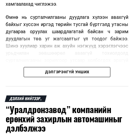
хамгаалахад чиглэжээ.
Өмнө нь сурталчилгааны дуудлага хүлээн авахгүй
байхыг хүссэн иргэд төрийн тусгай бүртгэлд утасны
дугаараа оруулах шаардлагатай байсан ч зарим
дуудлагын төв уг жагсаалтыг үл тоодог байжээ.
Шинэ хуулиар харин аж ахуйн нэгжүүд хэрэглэгчээс
урьдчилан зөвшөөрөл аваагүй тохиолдолд
сурталчилгааны зорилгоор утсаар холбогдох эрхгүй
болно. Иргэн өгсөн зөвшөөрлөө хүссэн үедээ цуцлах
ДЭЛГЭРЭНГҮЙ УНШИХ
боломжтой.
Францын эрх баригчдын тооцоолсноор тус улсын
иргэдийн дөрөвний гурав орчим нь долоо хоног бүр
ДЭЛХИЙ НИЙТЭЭР..
дор хаяж нэг удаа хүсээгүй сурталчилгааны дуудлага
“Уралдронзавод” компанийн
хүлээн авдаг бөгөөд олон хүн үүнээс ч олон
ерөнхий захирлын автомашиныг
дуудлагад өртдөг байна. Хэрэглэгчийн эрхийг
хамгаалах 11 байгууллага 2024 онд хамтран
дэлбэлжээ
шаардлага гаргаж, суурин болон гар утас руу ирдэг