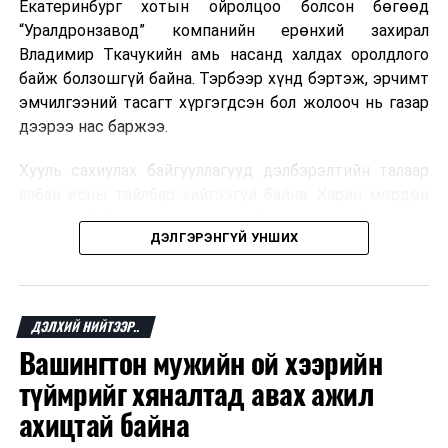
Екатеринбург хотын ойролцоо болсон бөгөөд
“Уралдронзавод” компанийн ерөнхий захирал
Владимир Ткачукийн амь насанд халдах оролдлого
байж болзошгүй байна. Тэрбээр хүнд бэртэж, эрчимт
эмчилгээний тасагт хүргэгдсэн бол жолооч нь газар
дээрээ нас баржээ.
Хууль сахиулах байгууллагууд дэлбэрэлтийн талаар
албан ёсны тайлбар хийгээгүй байна. Харин мөрдөн
шалгах байгууллага олон нийтэд аюултай аргаар
ДЭЛГЭРЭНГҮЙ УНШИХ
хүний амь насанд халдахыг завдсан гэх үндэслэлээр
эрүүгийн хэрэг үүсгэсэн талаар эх сурвалж
мэдээлжээ.
ДЭЛХИЙ НИЙТЭЭР..
“Уралдронзавод” компани 2023 онд Екатеринбург
Вашингтон мужийн ой хээрийн
хотод байгуулагдсан бөгөөд нисгэгчгүй нисэх
төхөөрөмж үйлдвэрлэдэг аж. Тус компанийн 2025
түймрийг хяналтад авах ажил
оны орлого 6.2 тэрбум рубль, цэвэр ашиг нь 1.9
ахицтай байна
тэрбум рубльд хүрсэн гэж РБК мэдээлсэн байна.