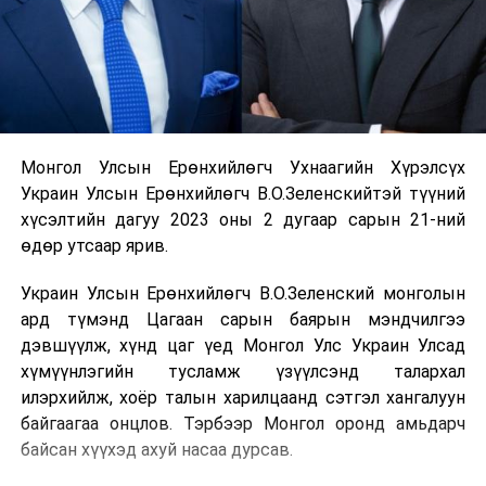
Монгол Улсын Ерөнхийлөгч Ухнаагийн Хүрэлсүх
Украин Улсын Ерөнхийлөгч В.О.Зеленскийтэй түүний
хүсэлтийн дагуу 2023 оны 2 дугаар сарын 21-ний
өдөр утсаар ярив.
Украин Улсын Ерөнхийлөгч В.О.Зеленский монголын
ард түмэнд Цагаан сарын баярын мэндчилгээ
дэвшүүлж, хүнд цаг үед Монгол Улс Украин Улсад
хүмүүнлэгийн тусламж үзүүлсэнд талархал
илэрхийлж, хоёр талын харилцаанд сэтгэл хангалуун
байгаагаа онцлов. Тэрбээр Монгол оронд амьдарч
байсан хүүхэд ахуй насаа дурсав.