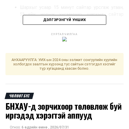
Шархыг усаар 15 минут сайтар урсгаж угаан,
5%-ийн иодын уусмалаар шархыг сайтар
ДЭЛГЭРЭНГҮЙ УНШИХ
шавшаарай.
Эмнэлэгт яаралтай очиж, галзуугийн эсрэг
СУРТАЛЧИЛГАА
вакцинд хамрагдаарай.
Эмчийн заавраар галзуу өвчний эсрэг вакцинд
хамрагдана.
АНХААРУУЛГА: УИХ-ын 2024 оны ээлжит сонгуулийн хуулийн
холбогдох заалтын хүрээнд тус сайтын сэтгэгдэл хэсгийг
түр хугацаанд хаасан болно.
ЧӨЛӨӨТ БҮС
БНХАУ-д зорчихоор төлөвлөж буй
иргэдэд хэрэгтэй аппууд
Огноо:
6 өдрийн өмнө
,
2026/07/31