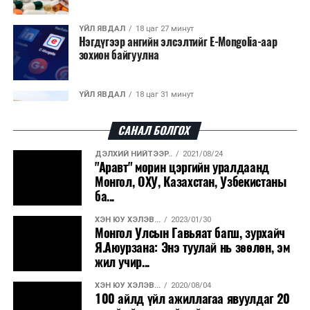
үржүүлэгчийн нэр хүнд, эрүүл мэндийн баталгаа,
вакцинжуулалт, бүртгэл зэрэг олон хүчин зүйлээс
ҮЙЛ ЯВДАЛ
18 цаг 27 минут
Нэгдүгээр ангийн элсэлтийг E-Mongolia-аар
шалтгаалан өөр өөр байдаг. Харин
зохион байгуулна
мэргэжилтнүүдийн үзэж буйгаар ямар ч үнэтэй
үүлдрийн муур байсан эзний хайр халамж, зөв
арчилгаа хамгийн чухал хэвээр байдаг.
ҮЙЛ ЯВДАЛ
18 цаг 31 минут
Улсын чанартай хатуу хучилттай авто замын
Харин МҮОНТ Монголын үзэгчдийн сэтгэлд
талаас илүү хувь нь 13-аас...
хоногшсон Польшийн уран сайхны "Нохойтой дөрвөн
САНАЛ БОЛГОХ
танкчин", "Яношик", "Аминаас чухал үйлс" зэрэг
ДЭЛХИЙ НИЙТЭЭР..
2021/08/24
кинонуудыг албан ёсны эрхтэй, дуу, дүрсний өндөр
ҮЙЛ ЯВДАЛ
18 цаг 36 минут
"Аравт" морин цэргийн уралдаанд
Засгийн газар энэ оныг дуустал санхүүгийн
чанартайгаар үзэгчдэд хүргэхээр боллоо.
Монгол, ОХУ, Казахстан, Узбекистаны
хэмнэлтийн горимд шилжинэ
ба...
ХЭН ЮУ ХЭЛЭВ...
2023/01/30
ХЭН ЮУ ХЭЛЭВ...
19 цаг 4 минут
Монгол Улсын Гавьяат багш, зурхайч
Шатахууны импортын гаалийн албан татварыг
Я.Аюурзана: Энэ туулай нь зөөлөн, эм
2027 оны хоёрдугаар сарын ...
жил учир...
ХЭН ЮУ ХЭЛЭВ...
2020/08/04
ҮЙЛ ЯВДАЛ
19 цаг 14 минут
100 айлд үйл ажиллагаа явуулдаг 20
Нөөцийн махны хяналтын тогтолцоог