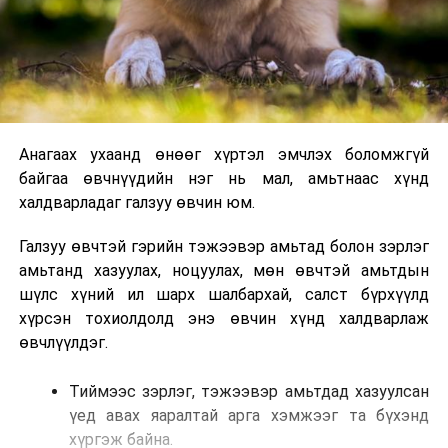
Анагаах ухаанд өнөөг хүртэл эмчлэх боломжгүй
байгаа өвчнүүдийн нэг нь мал, амьтнаас хүнд
халдварладаг галзуу өвчин юм.
Галзуу өвчтэй гэрийн тэжээвэр амьтад болон зэрлэг
амьтанд хазуулах, ноцуулах, мөн өвчтэй амьтдын
шүлс хүний ил шарх шалбархай, салст бүрхүүлд
хүрсэн тохиолдолд энэ өвчин хүнд халдварлаж
өвчлүүлдэг.
Тиймээс зэрлэг, тэжээвэр амьтдад хазуулсан
үед авах яаралтай арга хэмжээг та бүхэнд
хүргэж байна.