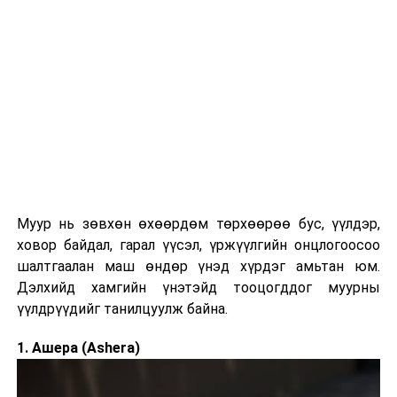
Дэлгүүр, ресторан, нийтийн тээвэр зэрэгт QR кодоор
төлбөр хийхэд өргөн ашиглагддаг. Олон улсын
банкны картыг холбож ашиглах боломжтой бөгөөд
"Tour Pass" үйлчилгээгээр жуулчдад зориулсан
төлбөрийн шийдлийг санал болгодог.
DiDi
– Такси дуудах
Муур нь зөвхөн өхөөрдөм төрхөөрөө бус, үүлдэр,
ховор байдал, гарал үүсэл, үржүүлгийн онцлогоосоо
шалтгаалан маш өндөр үнэд хүрдэг амьтан юм.
Дэлхийд хамгийн үнэтэйд тооцогддог муурны
үүлдрүүдийг танилцуулж байна.
1. Ашера (Ashera)