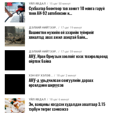
ҮЙЛ ЯВДАЛ
15 цаг 50 минут
долоодугаар сарын 13-нд Дэлхийн адууны өдрөөр
Сүхбаатар боомтоор тав хоногт 10 мянга гаруй
Польш улсын үзэгчдийн хүртээл болгоно.
тонн АИ-92 автобензин и...
ДЭЛХИЙ НИЙТЭЭР..
17 цаг 19 минут
Вашингтон мужийн ой хээрийн түймрийг
хяналтад авах ажил ахицтай байн...
ДЭЛХИЙ НИЙТЭЭР..
17 цаг 59 минут
АНУ, Иран Ормузын хоолойг нээх тохиролцоонд
ойртож байна
ХЭН ЮУ ХЭЛЭВ...
18 цаг 2 минут
АНУ-д урьдчилсан сонгуулийн дараах
Урт, өтгөн үстэй, тайван ааштай Перс муур нь дэлхий
өрсөлдөөн ширүүсэв
даяар хамгийн түгээмэл тансаг үүлдрийн нэг юм. Үнэ
нь гарал үүсэл, үржүүлэгчээсээ хамааран
1,000–5,000
ам.доллар
хүрдэг.
ҮЙЛ ЯВДАЛ
18 цаг 6 минут
Эм, вакцины нэгдсэн худалдан авалтаар 3.15
тэрбум төгрөг хэмнэжээ
Муурны үнэ нь зөвхөн үүлдрээс бус, цусны шугам,