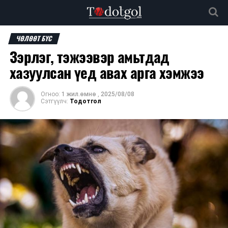
ЧӨЛӨӨТ БҮС
Зэрлэг, тэжээвэр амьтдад
хазуулсан үед авах арга хэмжээ
Огноо:
1 жил.өмнө
,
2025/08/08
Сэтгүүлч:
Тодотгол