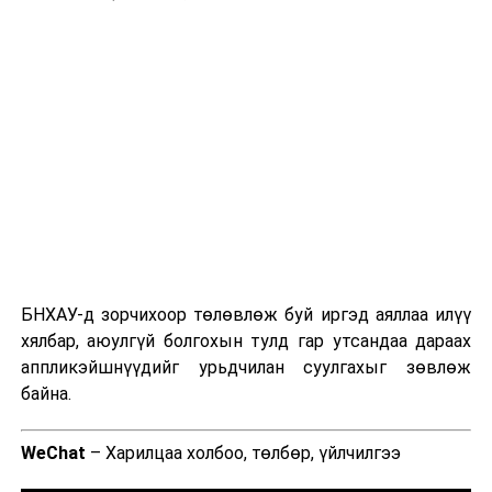
ДАРААХ МЭДЭЭ
Ойн 4 түймрийг унтраах ажиллагаа үргэлжилж байна
БНХАУ-д зорчихоор төлөвлөж буй иргэд аяллаа илүү
ӨМНӨХ МЭДЭЭ
"Иргэн зайлшгүй шаардлагаар саарал чоно агнасан
хялбар, аюулгүй болгохын тулд гар утсандаа дараах
бол хуулийн хариуцлага хүлээхгүй"
аппликэйшнүүдийг урьдчилан суулгахыг зөвлөж
байна.
WeChat
– Харилцаа холбоо, төлбөр, үйлчилгээ