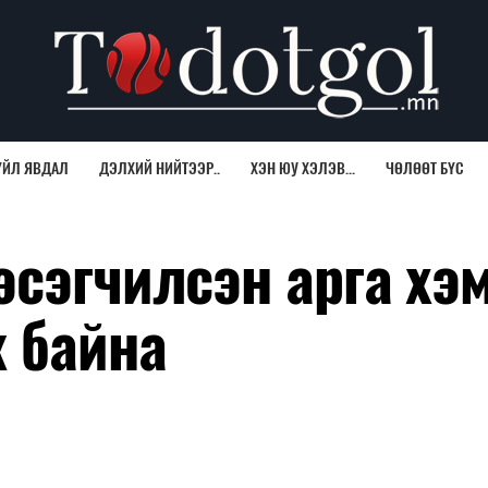
ҮЙЛ ЯВДАЛ
ДЭЛХИЙ НИЙТЭЭР..
ХЭН ЮУ ХЭЛЭВ...
ЧӨЛӨӨТ БҮС
эсэгчилсэн арга хэ
ж байна