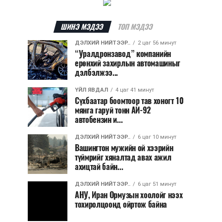
ШИНЭ МЭДЭЭ
ТОП МЭДЭЭ
ДЭЛХИЙ НИЙТЭЭР..
2 цаг 56 минут
“Уралдронзавод” компанийн
ерөнхий захирлын автомашиныг
дэлбэлжээ...
ҮЙЛ ЯВДАЛ
4 цаг 41 минут
Сүхбаатар боомтоор тав хоногт 10
мянга гаруй тонн АИ-92
автобензин и...
ДЭЛХИЙ НИЙТЭЭР..
6 цаг 10 минут
Вашингтон мужийн ой хээрийн
түймрийг хяналтад авах ажил
ахицтай байн...
ДЭЛХИЙ НИЙТЭЭР..
6 цаг 51 минут
АНУ, Иран Ормузын хоолойг нээх
тохиролцоонд ойртож байна