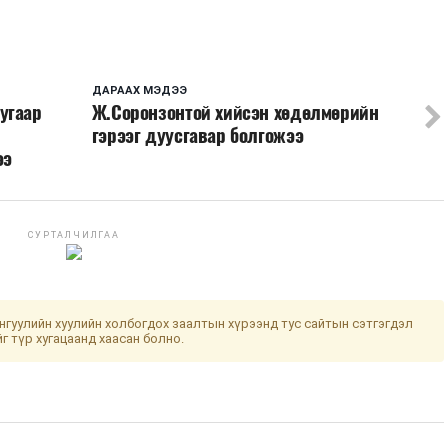
ДАРААХ МЭДЭЭ
угаар
Ж.Соронзонтой хийсэн хөдөлмөрийн
гэрээг дуусгавар болгожээ
ээ
СУРТАЛЧИЛГАА
гуулийн хуулийн холбогдох заалтын хүрээнд тус сайтын сэтгэгдэл
йг түр хугацаанд хаасан болно.