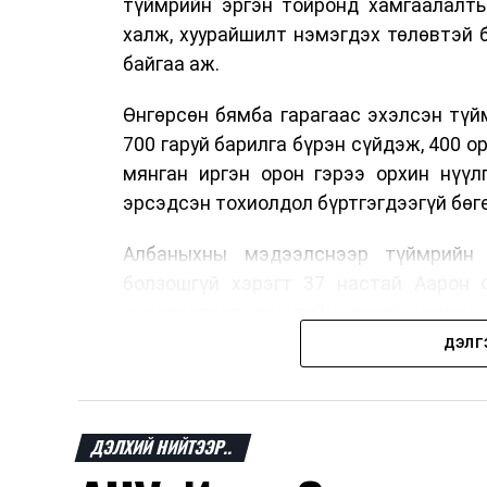
түймрийн эргэн тойронд хамгаалалты
халж, хуурайшилт нэмэгдэх төлөвтэй 
байгаа аж.
Өнгөрсөн бямба гарагаас эхэлсэн түй
700 гаруй барилга бүрэн сүйдэж, 400 
мянган иргэн орон гэрээ орхин нүүл
эрсэдсэн тохиолдол бүртгэгдээгүй бөгө
Албаныхны мэдээлснээр түймрийн 
болзошгүй хэрэгт 37 настай Аарон 
үндэслэлээр эрүүгийн хэрэг үүсгэн
шалтгааныг үргэлжлүүлэн тогтоож ба
ДЭЛГ
байгаа аж.
Одоогоор АНУ даяар 13 мужид 90 га
ДЭЛХИЙ НИЙТЭЭР..
үргэлжилж байгаагийн талаас илүү н
байна. Цаг уурын байгууллагууд ойр