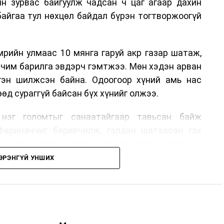
н зурвас байгуулж чадсан ч цаг агаар дахин
байгаа тул нөхцөл байдал бүрэн тогтворжоогүй
мрийн улмаас 10 мянга гаруй акр газар шатаж,
орчим барилга эвдэрч гэмтжээ. Мөн хэдэн арван
гэн шилжсэн байна. Одоогоор хүний амь нас
өд сураггүй байсан бүх хүнийг олжээ.
нэг голомтыг санаатайгаар тавьсан байж
Фариначчиг баривчилж, галдан шатаасан гэх
 шалгаж байна. Харин бусад хоёр түймрийн
йгаа бөгөөд аянгын улмаас үүсээгүй гэж үзэж
ЭРЭНГҮЙ УНШИХ
руй томоохон ой, хээрийн түймэр идэвхтэй
ь Орегон болон Вашингтон мужид бүртгэгдсэн
ын өдрүүдэд агаарын температур дахин огцом