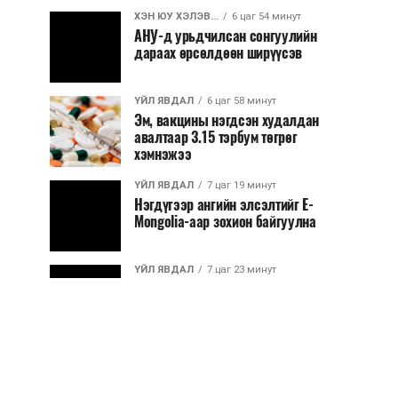
ХЭН ЮУ ХЭЛЭВ...
6 цаг 54 минут
АНУ-д урьдчилсан сонгуулийн
дараах өрсөлдөөн ширүүсэв
ҮЙЛ ЯВДАЛ
6 цаг 58 минут
Эм, вакцины нэгдсэн худалдан
авалтаар 3.15 тэрбум төгрөг
хэмнэжээ
ҮЙЛ ЯВДАЛ
7 цаг 19 минут
Нэгдүгээр ангийн элсэлтийг E-
Mongolia-аар зохион байгуулна
ҮЙЛ ЯВДАЛ
7 цаг 23 минут
Улсын чанартай хатуу хучилттай
авто замын талаас илүү хувь нь
13-аас...
ҮЙЛ ЯВДАЛ
7 цаг 28 минут
Засгийн газар энэ оныг дуустал
санхүүгийн хэмнэлтийн горимд