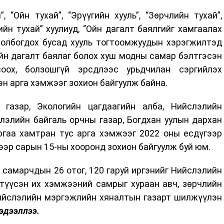
, “Ойн тухай”, “Эрүүгийн хууль”, “Зөрчлийн тухай”,
ийн тухай” хуулиуд, “Ойн дагалт баялгийг хамгаалах
холбогдох бусад хууль тогтоомжуудын хэрэгжилтэд
йн дагалт баялаг болох хуш модны самар бэлтгэсэн
соох, болзошгүй эрсдлээс урьдчилан сэргийлэх
эн арга хэмжээг зохион байгуулж байна.
 газар, Экологийн цагдаагийн алба, Нийслэлийн
лэлийн байгаль орчны газар, Богдхан уулын дархан
ргаа хамтран тус арга хэмжээг 2022 оны есдүгээр
ээр сарын 15-ны хооронд зохион байгуулж буй юм.
самарчдын 26 отог, 120 гаруй иргэнийг Нийслэлийн
 түүсэн их хэмжээний самрыг хураан авч, зөрчлийн
ийслэлийн мэргэжлийн хяналтын газарт шилжүүлэн
эдээллээ.