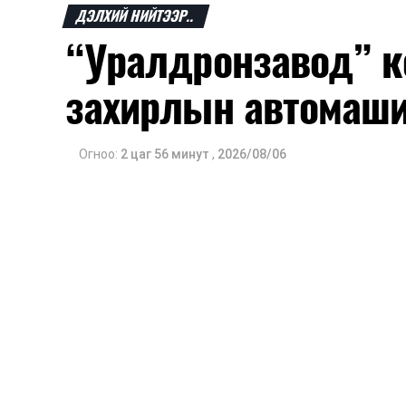
ДЭЛХИЙ НИЙТЭЭР..
“Уралдронзавод” к
захирлын автомаш
Огноо:
2 цаг 56 минут
,
2026/08/06