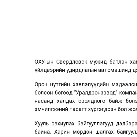
ОХУ-ын Свердловск мужид батлан хам
үйлдвэрийн удирдлагын автомашинд дэ
Орон нутгийн хэвлэлүүдийн мэдээлсн
болсон бөгөөд “Уралдронзавод” компа
насанд халдах оролдлого байж болз
эмчилгээний тасагт хүргэгдсэн бол жол
Хууль сахиулах байгууллагууд дэлбэ
байна. Харин мөрдөн шалгах байгуул