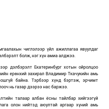
гаалахын чиглэлээр үйл ажиллагаа явуулдаг
лбэрэлт болж, нэг хүн амиа алджээ.
ээр дэлбэрэлт Екатеринбург хотын ойролцоо
нийн ерөнхий захирал Владимир Ткачукийн амь
ошгүй байна. Тэрбээр хүнд бэртэж, эрчимт
ооч нь газар дээрээ нас баржээ.
рэлтийн талаар албан ёсны тайлбар хийгээгүй
лага олон нийтэд аюултай аргаар хүний амь