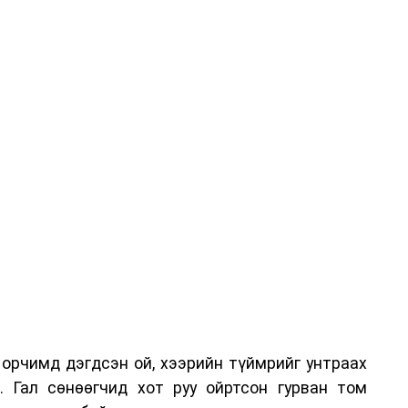
орчимд дэгдсэн ой, хээрийн түймрийг унтраах
 Гал сөнөөгчид хот руу ойртсон гурван том