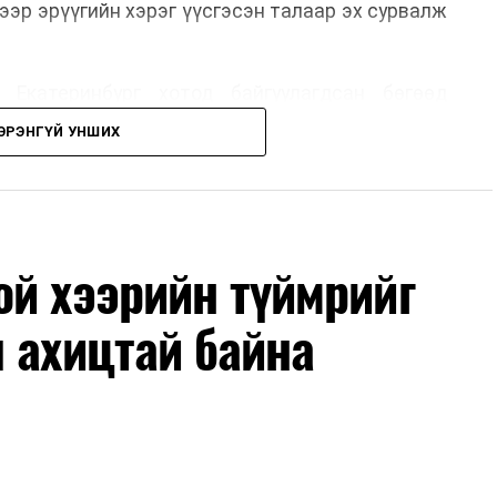
ээр эрүүгийн хэрэг үүсгэсэн талаар эх сурвалж
 Екатеринбург хотод байгуулагдсан бөгөөд
лэдэг аж. Тус компанийн 2025 оны орлого 6.2
ЭРЭНГҮЙ УНШИХ
м рубльд хүрсэн гэж РБК мэдээлсэн байна.
гт холбоотой этгээдүүдийн талаар дэлгэрэнгүй
й хээрийн түймрийг
 ахицтай байна