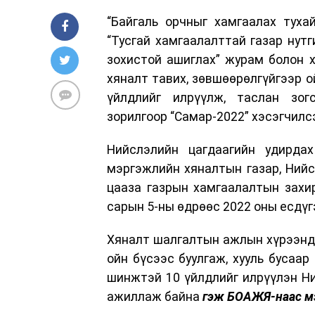
“Байгаль орчныг хамгаалах тухай”
“Тусгай хамгаалалттай газар нутг
зохистой ашиглах” журам болон 
хяналт тавих, зөвшөөрөлгүйгээр о
үйлдлийг илрүүлж, таслан зог
зорилгоор “Самар-2022” хэсэгчилс
Нийслэлийн цагдаагийн удирдах
мэргэжлийн хяналтын газар, Нийс
цааза газрын хамгаалалтын захи
сарын 5-ны өдрөөс 2022 оны есдүг
Хяналт шалгалтын ажлын хүрээнд 
ойн бүсээс буулгаж, хууль бусаар
шинжтэй 10 үйлдлийг илрүүлэн Н
ажиллаж байна
гэж БОАЖЯ-наас м