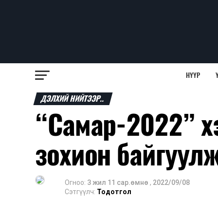
НҮҮР
ДЭЛХИЙ НИЙТЭЭР..
“Самар-2022” х
зохион байгуул
Огноо:
3 жил 11 сар.өмнө
,
2022/09/08
Сэтгүүлч:
Тодотгол