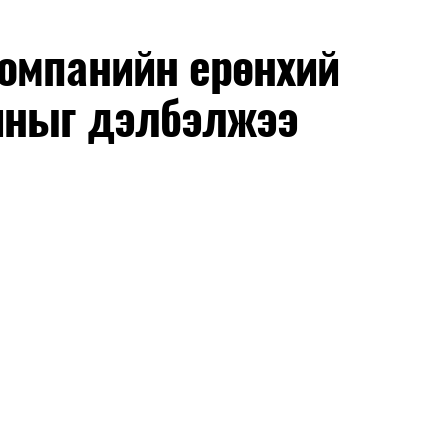
омпанийн ерөнхий
иныг дэлбэлжээ