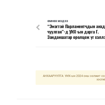
ӨМНӨХ МЭДЭЭ
“Эмэгтэй Парламентчдын анхд
чуулган”-д УИХ-ын дарга Г.
Занданшатар оролцож үг хэлл
АНХААРУУЛГА: УИХ-ын 2024 оны ээлжит сон
хэсги