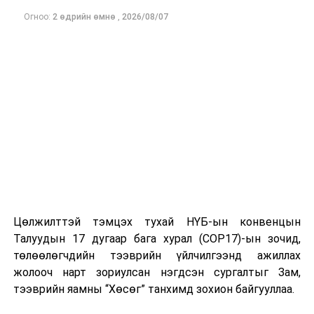
Огноо:
2 өдрийн өмнө
,
2026/08/07
Цөлжилттэй тэмцэх тухай НҮБ-ын конвенцын
Талуудын 17 дугаар бага хурал (COP17)-ын зочид,
төлөөлөгчдийн тээврийн үйлчилгээнд ажиллах
жолооч нарт зориулсан нэгдсэн сургалтыг Зам,
тээврийн яамны “Хөсөг” танхимд зохион байгууллаа.