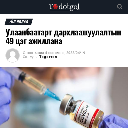
ҮЙЛ ЯВДАЛ
Улаанбаатарт дархлаажуулалтын
49 цэг ажиллана
Огноо:
4 жил 4 сар.өмнө
,
2022/04/19
Сэтгүүлч:
Тодотгол