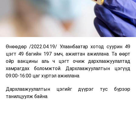
Өнөөдөр /2022.04.19/ Улаанбаатар хотод суурин 49
цэгт 49 багийн 197 эмч, ажилтан ажиллана. Та өөрт
ойр вакцины аль ч цэгт очиж дархлаажуулалтад
хамрагдах боломжтой. Дархлаажуулалтын цэгүүд
09:00-16:00 цаг хүртэл ажиллана.
Дархлаажуулалтын цэгийг дүүрэг тус бүрээр
танилцуулж байна.