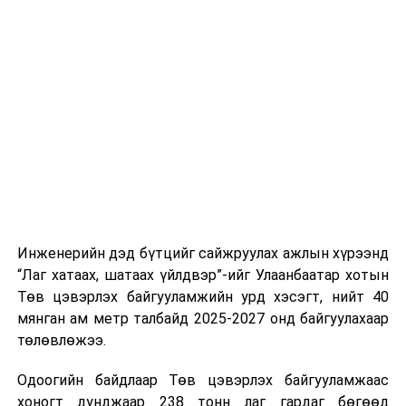
тээврийн үйлчилгээг аюулгүй, шуурхай, зохион
хэвийн горимоор ажлаа үргэлжүүлнэ гэж найдаж
байгуулалттай явуулах, үйлчилгээний нэгдсэн
байна. Шатахууны нөөцийг нэмэгдүүлэх,
стандарт, сахилга хариуцлагыг хэвшүүлэх бэлтгэл
нийлүүлэлтийг тогтворжуулах хүрээнд бусад эх
ажлын нэг хэсэг гэж
Зам, тээврийн яамнаас
үүсвэрийг нэмэгдүүлэх чиглэлд анхаарч байна.
мэдээллээ.
Замын-Үүд боомтоор 2000 тонн дизель түлш орж
ирсэн бөгөөд шилжүүлэн ачих ажиллагаа хийгдэж
байна" гэлээ
гэж Аж үйлдвэр, эрдэс баялгийн яамнаас
мэдээллээ.
Инженерийн дэд бүтцийг сайжруулах ажлын хүрээнд
“Лаг хатаах, шатаах үйлдвэр”-ийг Улаанбаатар хотын
Төв цэвэрлэх байгууламжийн урд хэсэгт, нийт 40
мянган ам метр талбайд 2025-2027 онд байгуулахаар
төлөвлөжээ.
Одоогийн байдлаар Төв цэвэрлэх байгууламжаас
хоногт дунджаар 238 тонн лаг гардаг бөгөөд