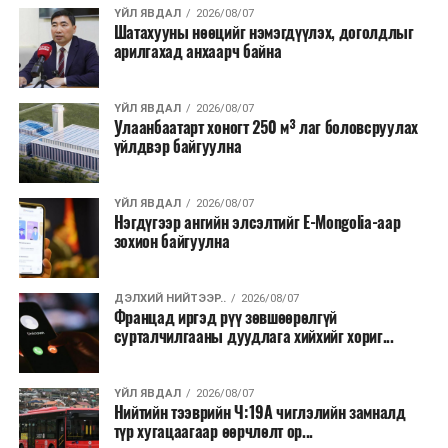
хэлбэрээр хэрэгжүүлэхээр тусгажээ.
ҮЙЛ ЯВДАЛ
2026/08/07
Шатахууны нөөцийг нэмэгдүүлэх, доголдлыг
арилгахад анхаарч байна
Лаг хатаах, шатаах технологи нь бохир ус цэвэрлэх
байгууламжаас гардаг лагийг байгаль орчинд аюулгүй
аргаар боловсруулж, эзлэхүүнийг эрс бууруулах
ҮЙЛ ЯВДАЛ
2026/08/07
Улаанбаатарт хоногт 250 м³ лаг боловсруулах
зориулалттай. Лагийг өндөр температурт шатааснаар
үйлдвэр байгуулна
эзлэхүүн нь 90 хүртэл хувиар буурч, бактери, вирус
болон бусад өвчин үүсгэгч бичил биетнийг устгах
боломжтой.
ҮЙЛ ЯВДАЛ
2026/08/07
Нэгдүгээр ангийн элсэлтийг E-Mongolia-аар
зохион байгуулна
Түүнчлэн шаталтын явцад үүсэх дулааныг цахилгаан
болон дулааны эрчим хүч үйлдвэрлэхэд ашиглаж
болдог. Зарим технологийн хувьд шаталтын дараа
ДЭЛХИЙ НИЙТЭЭР..
2026/08/07
Францад иргэд рүү зөвшөөрөлгүй
үлдэх үнснээс фосфор зэрэг ашигт эрдсийг сэргээн
сурталчилгааны дуудлага хийхийг хориг...
авах боломжтой аж.
Япон, Герман, Швейцар, Нидерланд, Өмнөд Солонгос
ҮЙЛ ЯВДАЛ
2026/08/07
зэрэг улс лаг хатаах, шатаах технологийг ашиглаж
Нийтийн тээврийн Ч:19А чиглэлийн замналд
түр хугацаагаар өөрчлөлт ор...
байна. Тухайлбал, Германд лаг шатаах үйлдвэрээс