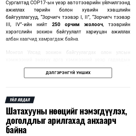
Сургалтад COP17-ын үеэр автотээврийн үйлчилгээнд
ажиллах төрийн болон хувийн хэвшлийн
байгууллагууд, “Зорчигч тээвэр I, II”, “Зорчигч тээвэр
III, IV”-ийн нийт
250 орчим жолооч
, тээврийн
хэрэгслийн зохион байгуулалт хариуцан ажиллах
албан хаагчид хамрагдаж байна.
Монгол Улсад зохион байгуулагдах олон улсын
хэмжээний энэхүү арга хэмжээний үеэр гадаадын
зочид, төлөөлөгчдөд аюулгүй, шуурхай, соёлтой,
ДЭЛГЭРЭНГҮЙ УНШИХ
мэргэжлийн түвшинд тээврийн үйлчилгээ үзүүлэх
бэлтгэлийг хангах нь сургалтын гол зорилго юм.
Сургалтаар COP17-ын ерөнхий ойлголт, ач холбогдол,
ҮЙЛ ЯВДАЛ
зохион байгуулалтын онцлог, зочид, төлөөлөгчдийн
Шатахууны нөөцийг нэмэгдүүлэх,
ангилал, үйлчилгээний стандарт, жолооч нарын үүрэг
хариуцлага, сахилга бат, үйлчилгээний соёл, ёс зүй,
доголдлыг арилгахад анхаарч
мэргэжлийн харилцааны талаар нэгдсэн мэдээлэл
байна
өгчээ.