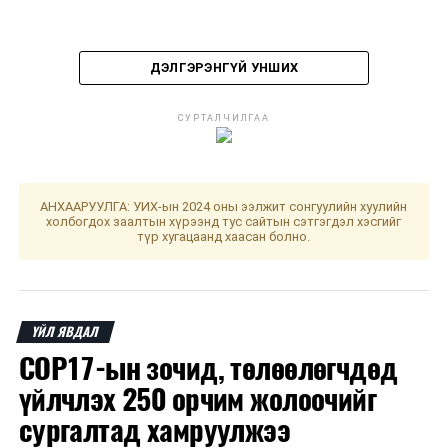
ДЭЛГЭРЭНГҮЙ УНШИХ
СУРТАЛЧИЛГАА
АНХААРУУЛГА: УИХ-ын 2024 оны ээлжит сонгуулийн хуулийн
холбогдох заалтын хүрээнд тус сайтын сэтгэгдэл хэсгийг
ДАРААХ МЭДЭЭ
түр хугацаанд хаасан болно.
ЦХХХЯ: Хамтран ажиллах санамж бичиг байгууллаа
ӨМНӨХ МЭДЭЭ
Байнгын болон дэд хороод өнөөдөр хуралдана
ҮЙЛ ЯВДАЛ
COP17-ын зочид, төлөөлөгчдөд
үйлчлэх 250 орчим жолоочийг
сургалтад хамруулжээ