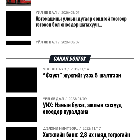
гарсан үнснээс фосфор сэргээн авах технологи
ашигладаг бол Нидерландад төвлөрсөн лаг
ҮЙЛ ЯВДАЛ
2026/08/07
Автомашины улсын дугаар сондгой тоогоор
боловсруулах үйлдвэрүүдээр дулаан, цахилгаан
төгссөн бол өнөөдөр шатахуун...
эрчим хүч үйлдвэрлэдэг.
Ийнхүү лаг хатаах, шатаах технологийг лагийн
ҮЙЛ ЯВДАЛ
2026/08/07
эзлэхүүнийг бууруулахын зэрэгцээ эрчим хүч
Улаанбаатарт өдөртөө 30 хэм дулаан
үйлдвэрлэх, нөөцийг дахин ашиглах чиглэлээр олон
САНАЛ БОЛГОХ
улсад өргөн ашиглаж байна.
ЧӨЛӨӨТ БҮС
2019/11/14
ДЭЛХИЙ НИЙТЭЭР..
2026/08/06
“Фауст” жүжгийг үзэх 5 шалтгаан
“Уралдронзавод” компанийн ерөнхий
захирлын автомашиныг дэлбэлжээ...
ҮЙЛ ЯВДАЛ
2023/01/09
ҮЙЛ ЯВДАЛ
2026/08/06
УИХ: Намын бүлэг, ажлын хэсгүүд
Сүхбаатар боомтоор тав хоногт 10 мянга гаруй
өнөөдөр хуралдана
тонн АИ-92 автобензин и...
ДЭЛХИЙ НИЙТЭЭР..
2022/11/17
ДЭЛХИЙ НИЙТЭЭР..
2026/08/06
Хөгжлийн банк: 2,8 их наяд төгрөгийн
Вашингтон мужийн ой хээрийн түймрийг