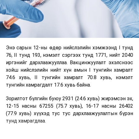
Энэ сарын 12-ны өдөр
нийслэлийн хэмжээнд I тунд
76, II тунд 193, нэмэлт сэргээх тунд 1771, нийт 2040
иргэнийг дархлаажууллаа. Вакцинжуулалт эхэлснээс
хойш нийслэлийн нийт хүн амын I тунгийн хамралт
74.6 хувь, II тунгийн хамралт 70.8 хувь, нэмэлт
тунгийн хамрагдалт 17.6 хувь байна.
Зорилтот бүлгийн буюу 2931 (24.6 хувь) жирэмсэн эх,
12-15 насны 67255 (75.7 хувь), 16-17 насны 26402
(77.9 хувь) хүүхэд тус тус дархлаажуулалтын бүрэн
тунд хамрагдлаа.