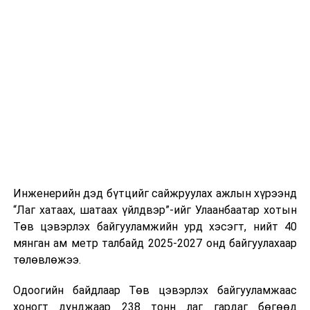
тээврийн үйлчилгээг аюулгүй, шуурхай, зохион
хэвийн горимоор ажлаа үргэлжүүлнэ гэж найдаж
байгуулалттай явуулах, үйлчилгээний нэгдсэн
байна. Шатахууны нөөцийг нэмэгдүүлэх,
стандарт, сахилга хариуцлагыг хэвшүүлэх бэлтгэл
нийлүүлэлтийг тогтворжуулах хүрээнд бусад эх
ажлын нэг хэсэг гэж
Зам, тээврийн яамнаас
үүсвэрийг нэмэгдүүлэх чиглэлд анхаарч байна.
мэдээллээ.
Замын-Үүд боомтоор 2000 тонн дизель түлш орж
ирсэн бөгөөд шилжүүлэн ачих ажиллагаа хийгдэж
байна" гэлээ
гэж Аж үйлдвэр, эрдэс баялгийн яамнаас
мэдээллээ.
Инженерийн дэд бүтцийг сайжруулах ажлын хүрээнд
“Лаг хатаах, шатаах үйлдвэр”-ийг Улаанбаатар хотын
Төв цэвэрлэх байгууламжийн урд хэсэгт, нийт 40
мянган ам метр талбайд 2025-2027 онд байгуулахаар
төлөвлөжээ.
Одоогийн байдлаар Төв цэвэрлэх байгууламжаас
хоногт дунджаар 238 тонн лаг гардаг бөгөөд