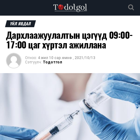
ҮЙЛ ЯВДАЛ
Дархлаажуулалтын цэгүүд 09:00-
17:00 цаг хүртэл ажиллана
Огноо:
4 жил 10 сар.өмнө
,
2021/10/13
Сэтгүүлч:
Тодотгол