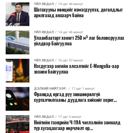
хэлбэрээр хэрэгжүүлэхээр тусгажээ.
ҮЙЛ ЯВДАЛ
14 цаг 44 минут
Шатахууны нөөцийг нэмэгдүүлэх, доголдлыг
арилгахад анхаарч байна
Лаг хатаах, шатаах технологи нь бохир ус цэвэрлэх
байгууламжаас гардаг лагийг байгаль орчинд аюулгүй
аргаар боловсруулж, эзлэхүүнийг эрс бууруулах
ҮЙЛ ЯВДАЛ
14 цаг 46 минут
Улаанбаатарт хоногт 250 м³ лаг боловсруулах
зориулалттай. Лагийг өндөр температурт шатааснаар
үйлдвэр байгуулна
эзлэхүүн нь 90 хүртэл хувиар буурч, бактери, вирус
болон бусад өвчин үүсгэгч бичил биетнийг устгах
боломжтой.
ҮЙЛ ЯВДАЛ
16 цаг 57 минут
Нэгдүгээр ангийн элсэлтийг E-Mongolia-аар
зохион байгуулна
Түүнчлэн шаталтын явцад үүсэх дулааныг цахилгаан
болон дулааны эрчим хүч үйлдвэрлэхэд ашиглаж
болдог. Зарим технологийн хувьд шаталтын дараа
ДЭЛХИЙ НИЙТЭЭР..
17 цаг 1 минут
Францад иргэд рүү зөвшөөрөлгүй
үлдэх үнснээс фосфор зэрэг ашигт эрдсийг сэргээн
сурталчилгааны дуудлага хийхийг хориг...
авах боломжтой аж.
Япон, Герман, Швейцар, Нидерланд, Өмнөд Солонгос
ҮЙЛ ЯВДАЛ
17 цаг 5 минут
зэрэг улс лаг хатаах, шатаах технологийг ашиглаж
Нийтийн тээврийн Ч:19А чиглэлийн замналд
түр хугацаагаар өөрчлөлт ор...
байна. Тухайлбал, Германд лаг шатаах үйлдвэрээс