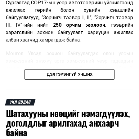
Сургалтад COP17-ын үеэр автотээврийн үйлчилгээнд
ажиллах төрийн болон хувийн хэвшлийн
байгууллагууд, “Зорчигч тээвэр I, II”, “Зорчигч тээвэр
III, IV”-ийн нийт
250 орчим жолооч
, тээврийн
хэрэгслийн зохион байгуулалт хариуцан ажиллах
албан хаагчид хамрагдаж байна.
Монгол Улсад зохион байгуулагдах олон улсын
хэмжээний энэхүү арга хэмжээний үеэр гадаадын
зочид, төлөөлөгчдөд аюулгүй, шуурхай, соёлтой,
ДЭЛГЭРЭНГҮЙ УНШИХ
мэргэжлийн түвшинд тээврийн үйлчилгээ үзүүлэх
бэлтгэлийг хангах нь сургалтын гол зорилго юм.
Сургалтаар COP17-ын ерөнхий ойлголт, ач холбогдол,
ҮЙЛ ЯВДАЛ
зохион байгуулалтын онцлог, зочид, төлөөлөгчдийн
Шатахууны нөөцийг нэмэгдүүлэх,
ангилал, үйлчилгээний стандарт, жолооч нарын үүрэг
хариуцлага, сахилга бат, үйлчилгээний соёл, ёс зүй,
доголдлыг арилгахад анхаарч
мэргэжлийн харилцааны талаар нэгдсэн мэдээлэл
байна
өгчээ.