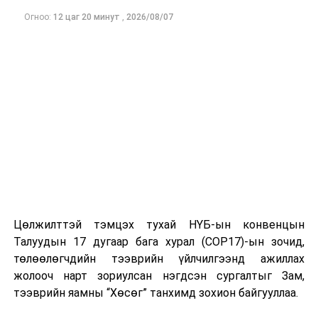
Огноо:
12 цаг 20 минут
,
2026/08/07
ДАРААХ МЭДЭЭ
Байнгын хороод өнөөдөр хуралдана
ӨМНӨХ МЭДЭЭ
“Тэрбум мод” үндэсний хөдөлгөөнд БГД-ийн ИТХ-ын
төлөөлөгчид нэгдлээ
Цөлжилттэй тэмцэх тухай НҮБ-ын конвенцын
Талуудын 17 дугаар бага хурал (COP17)-ын зочид,
төлөөлөгчдийн тээврийн үйлчилгээнд ажиллах
жолооч нарт зориулсан нэгдсэн сургалтыг Зам,
тээврийн яамны “Хөсөг” танхимд зохион байгууллаа.