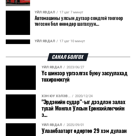
гарсан үнснээс фосфор сэргээн авах технологи
ашигладаг бол Нидерландад төвлөрсөн лаг
ҮЙЛ ЯВДАЛ
17 цаг 7 минут
Автомашины улсын дугаар сондгой тоогоор
боловсруулах үйлдвэрүүдээр дулаан, цахилгаан
төгссөн бол өнөөдөр шатахуун...
эрчим хүч үйлдвэрлэдэг.
Ийнхүү лаг хатаах, шатаах технологийг лагийн
ҮЙЛ ЯВДАЛ
17 цаг 10 минут
эзлэхүүнийг бууруулахын зэрэгцээ эрчим хүч
Улаанбаатарт өдөртөө 30 хэм дулаан
үйлдвэрлэх, нөөцийг дахин ашиглах чиглэлээр олон
САНАЛ БОЛГОХ
улсад өргөн ашиглаж байна.
ҮЙЛ ЯВДАЛ
2023/06/27
ДЭЛХИЙ НИЙТЭЭР..
2026/08/06
Үс шинээр үргээлгэх буюу засуулахад
“Уралдронзавод” компанийн ерөнхий
тохиромжгүй
захирлын автомашиныг дэлбэлжээ...
ХЭН ЮУ ХЭЛЭВ...
2020/12/24
ҮЙЛ ЯВДАЛ
2026/08/06
"Эрдэнийн судар”-ыг дээдлэн залах
Сүхбаатар боомтоор тав хоногт 10 мянга гаруй
тухай Монгол Улсын Ерөнхийлөгчийн
тонн АИ-92 автобензин и...
з...
ҮЙЛ ЯВДАЛ
2025/09/01
ДЭЛХИЙ НИЙТЭЭР..
2026/08/06
Улаанбаатарт өдөртөө 29 хэм дулаан
Вашингтон мужийн ой хээрийн түймрийг