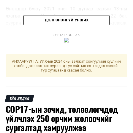
Өнөөдөр буюу 2021 оны 10 дугаар сарын 13-ны
лхагва гарагт Улаанбаатар хотод явуулын 22 баг,
ДЭЛГЭРЭНГҮЙ УНШИХ
суурин 49 цэгт 80 багийн 309 эмч, ажилтан ажиллаж,
4238 иргэнийг дархлаажуулахаар төлөвлөлөө. Та
СУРТАЛЧИЛГАА
өөрт ойр вакцины аль ч цэгт очиж дархлаажуулалтад
хамрагдах боломжтой. Дархлаажуулалтын цэгүүд
09:00-17:00 цаг хүртэл ажиллана. Дархлаажуулалтын
цэгийг дүүрэг тус бүрээр танилцуулж байна.
АНХААРУУЛГА: УИХ-ын 2024 оны ээлжит сонгуулийн хуулийн
холбогдох заалтын хүрээнд тус сайтын сэтгэгдэл хэсгийг
түр хугацаанд хаасан болно.
ҮЙЛ ЯВДАЛ
COP17-ын зочид, төлөөлөгчдөд
үйлчлэх 250 орчим жолоочийг
сургалтад хамруулжээ