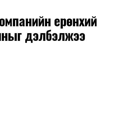
омпанийн ерөнхий
иныг дэлбэлжээ