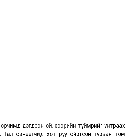
орчимд дэгдсэн ой, хээрийн түймрийг унтраах
 Гал сөнөөгчид хот руу ойртсон гурван том