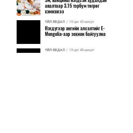
Эм, вакцины нэгдсэн худалдан
авалтаар 3.15 тэрбум төгрөг
хэмнэжээ
ҮЙЛ ЯВДАЛ
19 цаг 43 минут
Нэгдүгээр ангийн элсэлтийг E-
Mongolia-аар зохион байгуулна
ҮЙЛ ЯВДАЛ
19 цаг 48 минут
Улсын чанартай хатуу хучилттай
авто замын талаас илүү хувь нь
13-аас...
ҮЙЛ ЯВДАЛ
19 цаг 53 минут
Засгийн газар энэ оныг дуустал
санхүүгийн хэмнэлтийн горимд
шилжинэ
ХЭН ЮУ ХЭЛЭВ...
20 цаг 21 минут
Шатахууны импортын гаалийн
албан татварыг 2027 оны
хоёрдугаар сарын ...