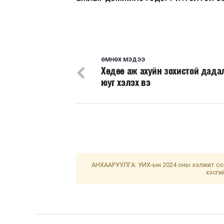
ӨМНӨХ МЭДЭЭ
Хөдөө аж ахуйн зохистой дада
юуг хэлэх вэ
АНХААРУУЛГА: УИХ-ын 2024 оны ээлжит сон
хэсги