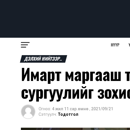
НҮҮР
ДЭЛХИЙ НИЙТЭЭР..
Имарт маргааш 
сургуулийг зохи
Огноо:
4 жил 11 сар.өмнө
,
2021/09/21
Сэтгүүлч:
Тодотгол