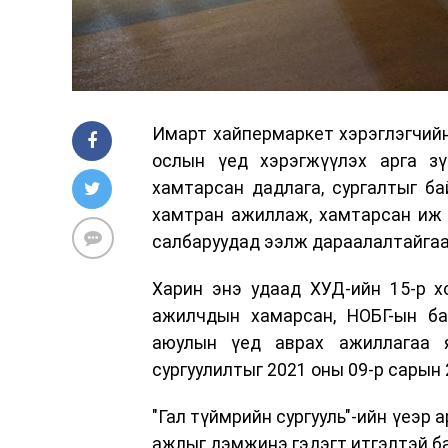
Имарт хайпермаркет хэрэглэгчийн
ослын үед хэрэгжүүлэх арга зү
хамтарсан дадлага, сургалтыг ба
хамтран ажиллаж, хамтарсан иж б
салбаруудад ээлж дараалалтайгаар
Харин энэ удаад ХУД-ийн 15-р 
ажилчдын хамарсан, НОБГ-ын ба
аюулын үед аврах ажиллагаа я
сургуулилтыг 2021 оны 09-р сарын 
"Гал түймрийн сургууль"-ийн үеэр 
ажлыг дэмжинэ гэдэгт итгэлтэй б