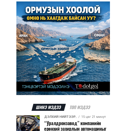
ШИНЭ МЭДЭЭ
ТОП МЭДЭЭ
ДЭЛХИЙ НИЙТЭЭР..
15 цаг 21 минут
“Уралдронзавод” компанийн
ерөнхий захирлын автомашиныг