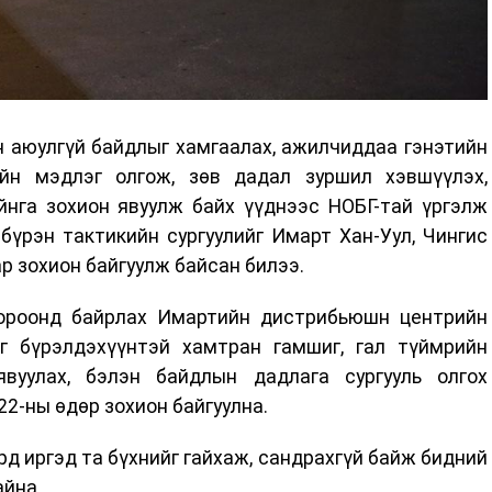
 аюулгүй байдлыг хамгаалах, ажилчиддаа гэнэтийн
йн мэдлэг олгож, зөв дадал зуршил хэвшүүлэх,
йнга зохион явуулж байх үүднээс НОБГ-тай үргэлж
үрэн тактикийн сургуулийг Имарт Хан-Уул, Чингис
 зохион байгуулж байсан билээ.
хороонд байрлах Имартийн дистрибьюшн центрийн
г бүрэлдэхүүнтэй хамтран гамшиг, гал түймрийн
вуулах, бэлэн байдлын дадлага сургууль олгох
22-ны өдөр зохион байгуулна.
ард иргэд та бүхнийг гайхаж, сандрахгүй байж бидний
айна.