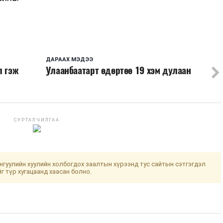
ДАРААХ МЭДЭЭ
л гэж
Улаанбаатарт өдөртөө 19 хэм дулаан
СУРТАЛЧИЛГАА
гуулийн хуулийн холбогдох заалтын хүрээнд тус сайтын сэтгэгдэл
йг түр хугацаанд хаасан болно.