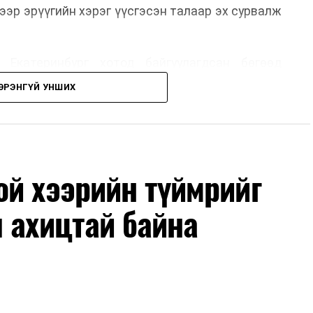
ээр эрүүгийн хэрэг үүсгэсэн талаар эх сурвалж
 Екатеринбург хотод байгуулагдсан бөгөөд
лэдэг аж. Тус компанийн 2025 оны орлого 6.2
ЭРЭНГҮЙ УНШИХ
м рубльд хүрсэн гэж РБК мэдээлсэн байна.
гт холбоотой этгээдүүдийн талаар дэлгэрэнгүй
й хээрийн түймрийг
 ахицтай байна