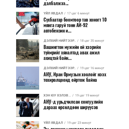
дэлбэлжээ...
ҮЙЛ ЯВДАЛ
17 цаг 6 минут
Сүхбаатар боомтоор тав хоногт 10
мянга гаруй тонн АИ-92
автобензин и...
ДЭЛХИЙ НИЙТЭЭР..
18 цаг 35 минут
Вашингтон мужийн ой хээрийн
түймрийг хяналтад авах ажил
ахицтай байн...
ДЭЛХИЙ НИЙТЭЭР..
19 цаг 16 минут
АНУ, Иран Ормузын хоолойг нээх
тохиролцоонд ойртож байна
ХЭН ЮУ ХЭЛЭВ...
19 цаг 19 минут
АНУ-д урьдчилсан сонгуулийн
дараах өрсөлдөөн ширүүсэв
ҮЙЛ ЯВДАЛ
19 цаг 23 минут