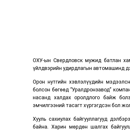
ОХУ-ын Свердловск мужид батлан хам
үйлдвэрийн удирдлагын автомашинд дэ
Орон нутгийн хэвлэлүүдийн мэдээлсн
болсон бөгөөд “Уралдронзавод” компа
насанд халдах оролдлого байж болз
эмчилгээний тасагт хүргэгдсэн бол жол
Хууль сахиулах байгууллагууд дэлбэ
байна. Харин мөрдөн шалгах байгуул