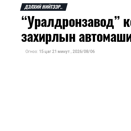
ДЭЛХИЙ НИЙТЭЭР..
“Уралдронзавод” к
захирлын автомаш
Огноо:
15 цаг 21 минут
,
2026/08/06