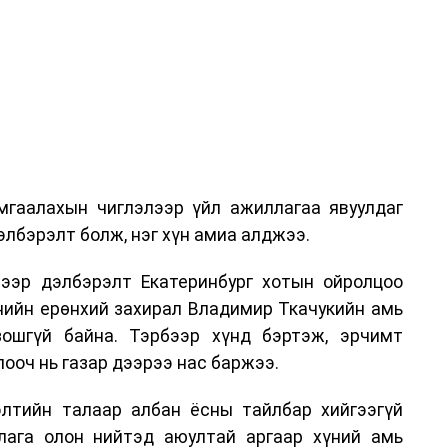
гаалахын чиглэлээр үйл ажиллагаа явуулдаг
лбэрэлт болж, нэг хүн амиа алджээ.
ээр дэлбэрэлт Екатеринбург хотын ойролцоо
нийн ерөнхий захирал Владимир Ткачукийн амь
ошгүй байна. Тэрбээр хүнд бэртэж, эрчимт
ооч нь газар дээрээ нас баржээ.
рэлтийн талаар албан ёсны тайлбар хийгээгүй
лага олон нийтэд аюултай аргаар хүний амь