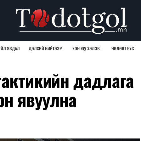
ҮЙЛ ЯВДАЛ
ДЭЛХИЙ НИЙТЭЭР..
ХЭН ЮУ ХЭЛЭВ...
ЧӨЛӨӨТ БҮС
тактикийн дадлага
он явуулна