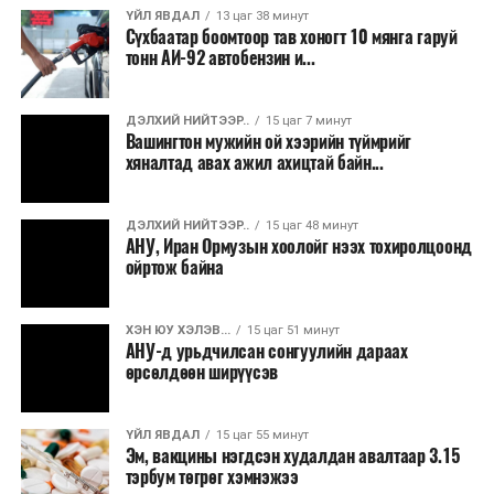
ҮЙЛ ЯВДАЛ
13 цаг 38 минут
байдлын нөхцөл байдал тогтворжоогүй бөгөөд
Сүхбаатар боомтоор тав хоногт 10 мянга гаруй
хэлэлцээр эцэслэн батлагдах хүртэл тодорхойгүй
тонн АИ-92 автобензин и...
байдал үргэлжилсээр байгаа юм.
ДЭЛХИЙ НИЙТЭЭР..
15 цаг 7 минут
Вашингтон мужийн ой хээрийн түймрийг
хяналтад авах ажил ахицтай байн...
ДЭЛХИЙ НИЙТЭЭР..
15 цаг 48 минут
АНУ, Иран Ормузын хоолойг нээх тохиролцоонд
ойртож байна
ХЭН ЮУ ХЭЛЭВ...
15 цаг 51 минут
АНУ-д урьдчилсан сонгуулийн дараах
өрсөлдөөн ширүүсэв
ҮЙЛ ЯВДАЛ
15 цаг 55 минут
Эм, вакцины нэгдсэн худалдан авалтаар 3.15
тэрбум төгрөг хэмнэжээ