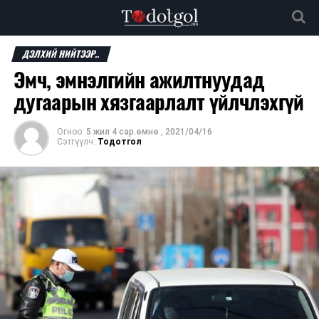
ДЭЛХИЙ НИЙТЭЭР..
Эмч, эмнэлгийн ажилтнуудад
дугаарын хязгаарлалт үйлчлэхгүй
Огноо:
5 жил 4 сар.өмнө
,
2021/04/16
Сэтгүүлч:
Тодотгол