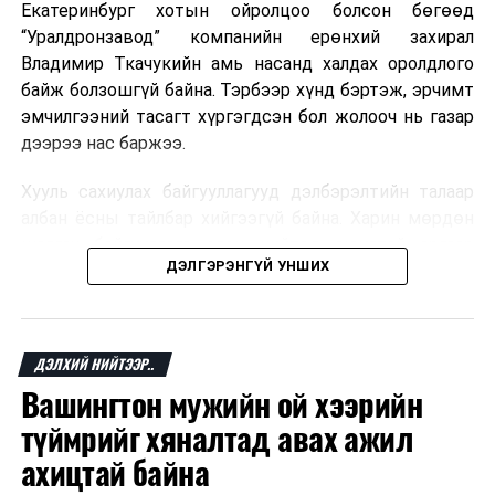
Екатеринбург хотын ойролцоо болсон бөгөөд
“Уралдронзавод” компанийн ерөнхий захирал
Владимир Ткачукийн амь насанд халдах оролдлого
байж болзошгүй байна. Тэрбээр хүнд бэртэж, эрчимт
эмчилгээний тасагт хүргэгдсэн бол жолооч нь газар
дээрээ нас баржээ.
Хууль сахиулах байгууллагууд дэлбэрэлтийн талаар
албан ёсны тайлбар хийгээгүй байна. Харин мөрдөн
шалгах байгууллага олон нийтэд аюултай аргаар
ДЭЛГЭРЭНГҮЙ УНШИХ
хүний амь насанд халдахыг завдсан гэх үндэслэлээр
эрүүгийн хэрэг үүсгэсэн талаар эх сурвалж
мэдээлжээ.
ДЭЛХИЙ НИЙТЭЭР..
“Уралдронзавод” компани 2023 онд Екатеринбург
Вашингтон мужийн ой хээрийн
хотод байгуулагдсан бөгөөд нисгэгчгүй нисэх
төхөөрөмж үйлдвэрлэдэг аж. Тус компанийн 2025
түймрийг хяналтад авах ажил
оны орлого 6.2 тэрбум рубль, цэвэр ашиг нь 1.9
ахицтай байна
тэрбум рубльд хүрсэн гэж РБК мэдээлсэн байна.