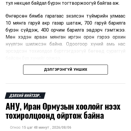
тул нөхцөл байдал бүрэн тогтворжоогүй байгаа аж.
Өнгөрсөн бямба гарагаас эхэлсэн түймрийн улмаас
10 мянга гаруй акр газар шатаж, 700 гаруй барилга
бүрэн сүйдэж, 400 орчим барилга эвдэрч гэмтжээ.
Мөн хэдэн арван мянган иргэн орон гэрээ орхин
нүүлгэн шилжсэн байна. Одоогоор хүний амь нас
эрсэдсэн тохиолдол бүртгэгдээгүй бөгөөд сураггүй
байсан бүх хүнийг олжээ.
ДЭЛГЭРЭНГҮЙ УНШИХ
Албаныхны мэдээлснээр түймрийн нэг голомтыг
санаатайгаар тавьсан байж болзошгүй хэрэгт 37
настай Аарон Фариначчиг баривчилж, галдан
шатаасан гэх үндэслэлээр эрүүгийн хэрэг үүсгэн
ДЭЛХИЙ НИЙТЭЭР..
шалгаж байна. Харин бусад хоёр түймрийн
АНУ, Иран Ормузын хоолойг нээх
шалтгааныг үргэлжлүүлэн тогтоож байгаа бөгөөд
тохиролцоонд ойртож байна
аянгын улмаас үүсээгүй гэж үзэж байгаа аж.
Одоогоор АНУ даяар 13 мужид 90 гаруй томоохон ой,
Огноо:
15 цаг 48 минут
,
2026/08/06