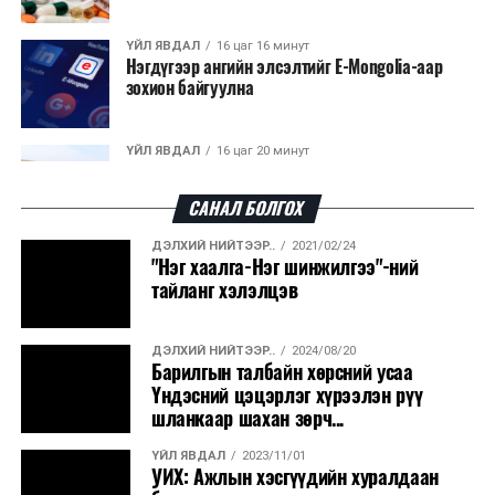
ҮЙЛ ЯВДАЛ
16 цаг 16 минут
Нэгдүгээр ангийн элсэлтийг E-Mongolia-аар
зохион байгуулна
ҮЙЛ ЯВДАЛ
16 цаг 20 минут
Улсын чанартай хатуу хучилттай авто замын
талаас илүү хувь нь 13-аас...
САНАЛ БОЛГОХ
ДЭЛХИЙ НИЙТЭЭР..
2021/02/24
ҮЙЛ ЯВДАЛ
16 цаг 25 минут
"Нэг хаалга-Нэг шинжилгээ"-ний
Засгийн газар энэ оныг дуустал санхүүгийн
тайланг хэлэлцэв
хэмнэлтийн горимд шилжинэ
ДЭЛХИЙ НИЙТЭЭР..
2024/08/20
ХЭН ЮУ ХЭЛЭВ...
16 цаг 53 минут
Барилгын талбайн хөрсний усаа
Шатахууны импортын гаалийн албан татварыг
Үндэсний цэцэрлэг хүрээлэн рүү
2027 оны хоёрдугаар сарын ...
шланкаар шахан зөрч...
ҮЙЛ ЯВДАЛ
2023/11/01
ҮЙЛ ЯВДАЛ
17 цаг 3 минут
УИХ: Ажлын хэсгүүдийн хуралдаан
Нөөцийн махны хяналтын тогтолцоог