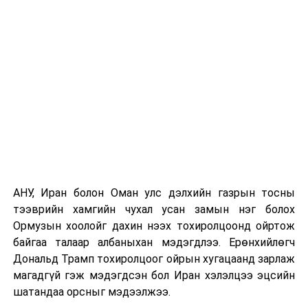
хээрийн түймэр идэвхтэй үргэлжилж байгаагийн
талаас илүү нь Орегон болон Вашингтон мужид
бүртгэгдсэн байна. Цаг уурын байгууллагууд ойрын
өдрүүдэд агаарын температур дахин огцом
нэмэгдэж, хуурайшилт эрчимжих төлөвтэй байгааг
анхааруулсан бөгөөд энэ нь гал унтраах ажиллагаанд
шинэ сорилт учруулж болзошгүйг онцолжээ.
АНУ, Иран болон Оман улс дэлхийн газрын тосны
тээврийн хамгийн чухал усан замын нэг болох
Ормузын хоолойг дахин нээх тохиролцоонд ойртож
байгаа талаар албаныхан мэдэгдлээ. Ерөнхийлөгч
Дональд Трамп тохиролцоог ойрын хугацаанд зарлаж
магадгүй гэж мэдэгдсэн бол Иран хэлэлцээ эцсийн
шатандаа орсныг мэдээлжээ.