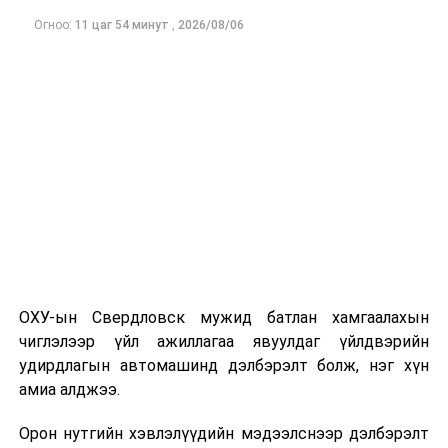
боломжтой
гэж Нийслэлийн үйлчилгээний нэгдсэн
Огноо:
11 цаг 54 минут
,
2026/08/06
төвөөс мэдээллээ.
ДАРААХ МЭДЭЭ
Х.Чимгээ: Худалдаа эрхлэгчид малгай, бээлий
өмсөөгүй, маск зүүгээгүй, иргэд халуунаа хэмжүүлээгүй
зөрчил олон гарч байна
ӨМНӨХ МЭДЭЭ
Газар эзэмшүүлэх, ашиглуулах эрхийн цахим дуудлага
худалдааг 13 байршилд зарлалаа
ОХУ-ын Свердловск мужид батлан хамгаалахын
чиглэлээр үйл ажиллагаа явуулдаг үйлдвэрийн
удирдлагын автомашинд дэлбэрэлт болж, нэг хүн
амиа алджээ.
Орон нутгийн хэвлэлүүдийн мэдээлснээр дэлбэрэлт