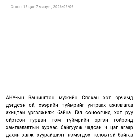
Огноо:
15 цаг 7 минут
,
2026/08/06
Одоогоор дэлбэрэлтийн шалтгаан, хэрэгт холбоотой
этгээдүүдийн талаар дэлгэрэнгүй мэдээлэл гараагүй
байна.
АНУ-ын Вашингтон мужийн Спокан хот орчимд
дэгдсэн ой, хээрийн түймрийг унтраах ажиллагаа
ахицтай үргэлжилж байна. Гал сөнөөгчид хот руу
ойртсон гурван том түймрийн эргэн тойронд
хамгаалалтын зурвас байгуулж чадсан ч цаг агаар
дахин халж, хуурайшилт нэмэгдэх төлөвтэй байгаа