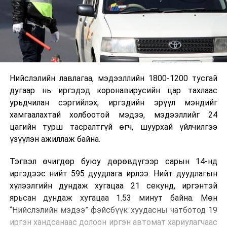
Нийслэлийн лавлагаа, мэдээллийн 1800-1200 тусгай
дугаар нь иргэдэд коронавирусийн цар тахлаас
урьдчилан сэргийлэх, иргэдийн эрүүл мэндийг
хамгаалахтай холбоотой мэдээ, мэдээллийг 24
цагийн турш тасралтгүй өгч, шуурхай үйлчилгээ
үзүүлэн ажиллаж байна.
Тэгвэл өчигдөр буюу дөрөвдүгээр сарын 14-нд
иргэдээс нийт 595 дуудлага ирлээ. Нийт дуудлагын
хүлээлгийн дундаж хугацаа 21 секунд, иргэнтэй
ярьсан дундаж хугацаа 1.53 минут байна. Мөн
“Нийслэлийн мэдээ” фэйсбүүк хуудасны чатботод 19
иргэн хандсанаас долоон иргэн автомат хариулагчаас