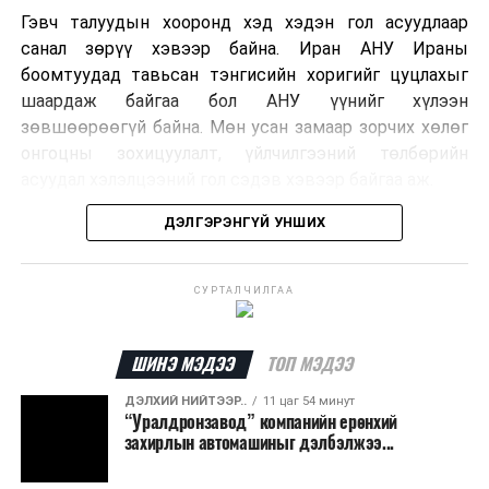
Гэвч талуудын хооронд хэд хэдэн гол асуудлаар
санал зөрүү хэвээр байна. Иран АНУ Ираны
боомтуудад тавьсан тэнгисийн хоригийг цуцлахыг
шаардаж байгаа бол АНУ үүнийг хүлээн
зөвшөөрөөгүй байна. Мөн усан замаар зорчих хөлөг
онгоцны зохицуулалт, үйлчилгээний төлбөрийн
асуудал хэлэлцээний гол сэдэв хэвээр байгаа аж.
ДЭЛГЭРЭНГҮЙ УНШИХ
Хэлэлцээрийн төсөлд Персийн булан руу нэвтрэх
хөлөг онгоцыг Ираны тал, булангаас гарах
хөдөлгөөнийг Оманы тал зохицуулах хувилбар
СУРТАЛЧИЛГАА
тусгагдсан талаар мэдээлжээ. Харин үйлчилгээний
төлбөр авах асуудал дээр талууд нэгдсэн байр
сууринд хүрээгүй байна.
ШИНЭ МЭДЭЭ
ТОП МЭДЭЭ
ДЭЛХИЙ НИЙТЭЭР..
11 цаг 54 минут
Ормузын хоолой дахин нээгдсэнээр дэлхийн газрын
“Уралдронзавод” компанийн ерөнхий
тосны нийлүүлэлт хэвийн болж, эрчим хүчний зах
захирлын автомашиныг дэлбэлжээ...
зээлд үүсээд буй дарамт буурах боломжтой гэж
шинжээчид үзэж байна. Гэвч бүс нутгийн аюулгүй