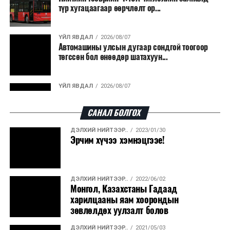
түр хугацаагаар өөрчлөлт ор...
ҮЙЛ ЯВДАЛ
2026/08/07
Автомашины улсын дугаар сондгой тоогоор
төгссөн бол өнөөдөр шатахуун...
ҮЙЛ ЯВДАЛ
2026/08/07
Улаанбаатарт өдөртөө 30 хэм дулаан
САНАЛ БОЛГОХ
ДЭЛХИЙ НИЙТЭЭР..
2023/01/30
ДЭЛХИЙ НИЙТЭЭР..
2026/08/06
Эрчим хүчээ хэмнэцгээе!
“Уралдронзавод” компанийн ерөнхий
захирлын автомашиныг дэлбэлжээ...
ДЭЛХИЙ НИЙТЭЭР..
2022/06/02
ҮЙЛ ЯВДАЛ
2026/08/06
Монгол, Казахстаны Гадаад
Сүхбаатар боомтоор тав хоногт 10 мянга гаруй
харилцааны яам хоорондын
тонн АИ-92 автобензин и...
зөвлөлдөх уулзалт болов
ДЭЛХИЙ НИЙТЭЭР..
2021/05/03