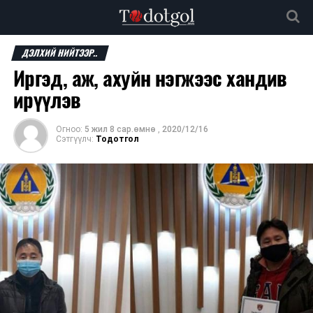
ДЭЛХИЙ НИЙТЭЭР..
Иргэд, аж, ахуйн нэгжээс хандив
ирүүлэв
Огноо:
5 жил 8 сар.өмнө
,
2020/12/16
Сэтгүүлч:
Тодотгол