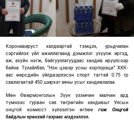
Коронавируст халдвартай тэмцэх, урьдчилан
сэргийлэх үйл ажиллагаанд дэмжлэг үзүүлж иргэд,
аж, ахуйн нэгж, байгууллагуудаас хандив ирүүлсээр
байна. Тухайлбал, “Нэн цэвэр усны корпораци” ХХК-
аас өөрсдийн үйлдвэрлэсэн спорт тагтай 0.75 гр
савлагаатай 450 ширхэг аяны усыг хандивлалаа.
Мөн Өвөрмонголын Зүүн үзэмчин малчин ард
түмнээс гурван сая төгрөгийн хандивыг Улсын
онцгой комисст хүлээлгэн өглөө
гэж Онцгой
байдлын ерөнхий газраас мэдээллээ.