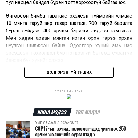
тул нөхцөл байдал бүрэн тогтворжоогүй байгаа аж.
Өнгөрсөн бямба гарагаас эхэлсэн түймрийн улмаас
10 мянга гаруй акр газар шатаж, 700 гаруй барилга
бүрэн сүйдэж, 400 орчим барилга эвдэрч гэмтжээ.
Мөн хэдэн арван мянган иргэн орон гэрээ орхин
нүүлгэн шилжсэн байна. Одоогоор хүний амь нас
эрсэдсэн тохиолдол бүртгэгдээгүй бөгөөд сураггүй
байсан бүх хүнийг олжээ.
ДЭЛГЭРЭНГҮЙ УНШИХ
Албаныхны мэдээлснээр түймрийн нэг голомтыг
санаатайгаар тавьсан байж болзошгүй хэрэгт 37
настай Аарон Фариначчиг баривчилж, галдан
СУРТАЛЧИЛГАА
шатаасан гэх үндэслэлээр эрүүгийн хэрэг үүсгэн
шалгаж байна. Харин бусад хоёр түймрийн
шалтгааныг үргэлжлүүлэн тогтоож байгаа бөгөөд
ШИНЭ МЭДЭЭ
ТОП МЭДЭЭ
аянгын улмаас үүсээгүй гэж үзэж байгаа аж.
ҮЙЛ ЯВДАЛ
2026/08/07
COP17-ын зочид, төлөөлөгчдөд үйлчлэх 250
Одоогоор АНУ даяар 13 мужид 90 гаруй томоохон ой,
орчим жолоочийг сургалтад х...