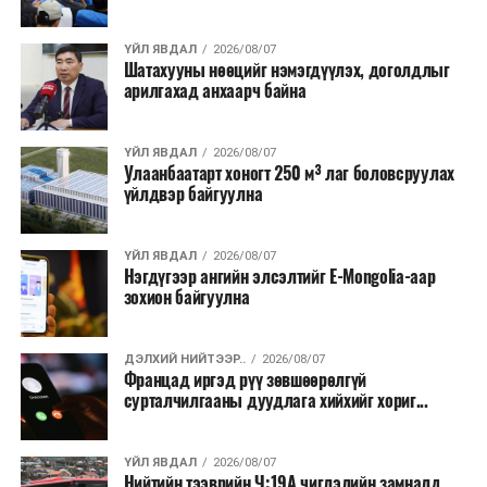
хээрийн түймэр идэвхтэй үргэлжилж байгаагийн
талаас илүү нь Орегон болон Вашингтон мужид
ҮЙЛ ЯВДАЛ
2026/08/07
бүртгэгдсэн байна. Цаг уурын байгууллагууд ойрын
Шатахууны нөөцийг нэмэгдүүлэх, доголдлыг
өдрүүдэд агаарын температур дахин огцом
арилгахад анхаарч байна
нэмэгдэж, хуурайшилт эрчимжих төлөвтэй байгааг
анхааруулсан бөгөөд энэ нь гал унтраах ажиллагаанд
ҮЙЛ ЯВДАЛ
2026/08/07
шинэ сорилт учруулж болзошгүйг онцолжээ.
Улаанбаатарт хоногт 250 м³ лаг боловсруулах
үйлдвэр байгуулна
ҮЙЛ ЯВДАЛ
2026/08/07
Нэгдүгээр ангийн элсэлтийг E-Mongolia-аар
зохион байгуулна
ДЭЛХИЙ НИЙТЭЭР..
2026/08/07
Францад иргэд рүү зөвшөөрөлгүй
сурталчилгааны дуудлага хийхийг хориг...
ҮЙЛ ЯВДАЛ
2026/08/07
Нийтийн тээврийн Ч:19А чиглэлийн замналд