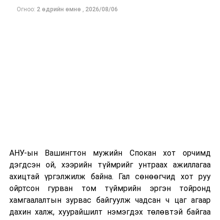
Огноо:
2 өдрийн өмнө
,
2026/08/06
Одоогоор дэлбэрэлтийн шалтгаан, хэрэгт холбоотой
этгээдүүдийн талаар дэлгэрэнгүй мэдээлэл гараагүй
байна.
АНУ-ын Вашингтон мужийн Спокан хот орчимд
дэгдсэн ой, хээрийн түймрийг унтраах ажиллагаа
ахицтай үргэлжилж байна. Гал сөнөөгчид хот руу
ойртсон гурван том түймрийн эргэн тойронд
хамгаалалтын зурвас байгуулж чадсан ч цаг агаар
дахин халж, хуурайшилт нэмэгдэх төлөвтэй байгаа