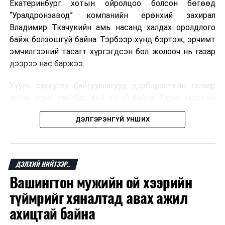
Екатеринбург хотын ойролцоо болсон бөгөөд
“Уралдронзавод” компанийн ерөнхий захирал
Владимир Ткачукийн амь насанд халдах оролдлого
байж болзошгүй байна. Тэрбээр хүнд бэртэж, эрчимт
эмчилгээний тасагт хүргэгдсэн бол жолооч нь газар
дээрээ нас баржээ.
Хууль сахиулах байгууллагууд дэлбэрэлтийн талаар
албан ёсны тайлбар хийгээгүй байна. Харин мөрдөн
шалгах байгууллага олон нийтэд аюултай аргаар
ДЭЛГЭРЭНГҮЙ УНШИХ
хүний амь насанд халдахыг завдсан гэх үндэслэлээр
эрүүгийн хэрэг үүсгэсэн талаар эх сурвалж
мэдээлжээ.
ДЭЛХИЙ НИЙТЭЭР..
“Уралдронзавод” компани 2023 онд Екатеринбург
Вашингтон мужийн ой хээрийн
хотод байгуулагдсан бөгөөд нисгэгчгүй нисэх
төхөөрөмж үйлдвэрлэдэг аж. Тус компанийн 2025
түймрийг хяналтад авах ажил
оны орлого 6.2 тэрбум рубль, цэвэр ашиг нь 1.9
ахицтай байна
тэрбум рубльд хүрсэн гэж РБК мэдээлсэн байна.