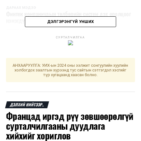
ДАРААХ МЭДЭЭ
Финтек компаниудын төлбөрийн систем дэх оролцоог
нэмэгдүүлж байна
ДЭЛГЭРЭНГҮЙ УНШИХ
ӨМНӨХ МЭДЭЭ
Гар дээрээс согтууруулах ундаа худалдах зөрчил
СУРТАЛЧИЛГАА
буурахгүй байна
АНХААРУУЛГА: УИХ-ын 2024 оны ээлжит сонгуулийн хуулийн
холбогдох заалтын хүрээнд тус сайтын сэтгэгдэл хэсгийг
түр хугацаанд хаасан болно.
ДЭЛХИЙ НИЙТЭЭР..
Францад иргэд рүү зөвшөөрөлгүй
сурталчилгааны дуудлага
хийхийг хориглов