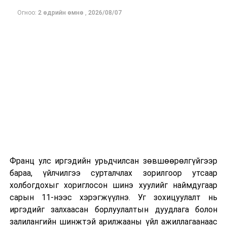
Огноо:
2 өдрийн өмнө
,
2026/08/07
Франц улс иргэдийн урьдчилсан зөвшөөрөлгүйгээр
бараа, үйлчилгээ сурталчлах зорилгоор утсаар
холбогдохыг хориглосон шинэ хуулийг наймдугаар
сарын 11-нээс хэрэгжүүлнэ. Уг зохицуулалт нь
иргэдийг залхаасан борлуулалтын дуудлага болон
залилангийн шинжтэй арилжааны үйл ажиллагаанаас