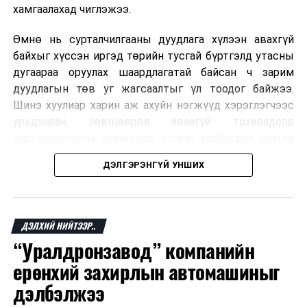
хамгаалахад чиглэжээ.
Өмнө нь сурталчилгааны дуудлага хүлээн авахгүй
байхыг хүссэн иргэд төрийн тусгай бүртгэлд утасны
дугаараа оруулах шаардлагатай байсан ч зарим
дуудлагын төв уг жагсаалтыг үл тоодог байжээ.
Шинэ хуулиар харин аж ахуйн нэгжүүд хэрэглэгчээс
урьдчилан зөвшөөрөл аваагүй тохиолдолд
сурталчилгааны зорилгоор утсаар холбогдох эрхгүй
болно. Иргэн өгсөн зөвшөөрлөө хүссэн үедээ цуцлах
ДЭЛГЭРЭНГҮЙ УНШИХ
боломжтой.
Францын эрх баригчдын тооцоолсноор тус улсын
иргэдийн дөрөвний гурав орчим нь долоо хоног бүр
ДЭЛХИЙ НИЙТЭЭР..
дор хаяж нэг удаа хүсээгүй сурталчилгааны дуудлага
“Уралдронзавод” компанийн
хүлээн авдаг бөгөөд олон хүн үүнээс ч олон
ерөнхий захирлын автомашиныг
дуудлагад өртдөг байна. Хэрэглэгчийн эрхийг
хамгаалах 11 байгууллага 2024 онд хамтран
дэлбэлжээ
шаардлага гаргаж, суурин болон гар утас руу ирдэг