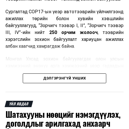
Сургалтад COP17-ын үеэр автотээврийн үйлчилгээнд
ажиллах төрийн болон хувийн хэвшлийн
байгууллагууд, “Зорчигч тээвэр I, II”, “Зорчигч тээвэр
III, IV”-ийн нийт
250 орчим жолооч
, тээврийн
хэрэгслийн зохион байгуулалт хариуцан ажиллах
албан хаагчид хамрагдаж байна.
Монгол Улсад зохион байгуулагдах олон улсын
хэмжээний энэхүү арга хэмжээний үеэр гадаадын
зочид, төлөөлөгчдөд аюулгүй, шуурхай, соёлтой,
ДЭЛГЭРЭНГҮЙ УНШИХ
мэргэжлийн түвшинд тээврийн үйлчилгээ үзүүлэх
бэлтгэлийг хангах нь сургалтын гол зорилго юм.
Сургалтаар COP17-ын ерөнхий ойлголт, ач холбогдол,
ҮЙЛ ЯВДАЛ
зохион байгуулалтын онцлог, зочид, төлөөлөгчдийн
Шатахууны нөөцийг нэмэгдүүлэх,
ангилал, үйлчилгээний стандарт, жолооч нарын үүрэг
хариуцлага, сахилга бат, үйлчилгээний соёл, ёс зүй,
доголдлыг арилгахад анхаарч
мэргэжлийн харилцааны талаар нэгдсэн мэдээлэл