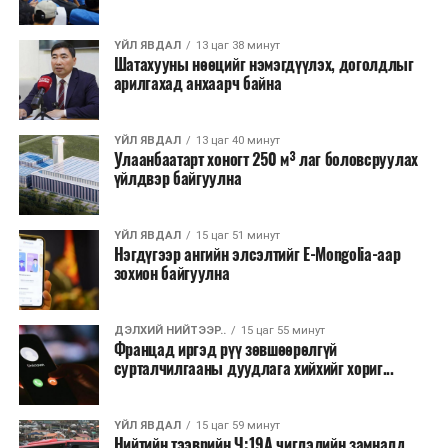
барих төслийг төр, хувийн хэвшлийн түншлэлийн
хэлбэрээр хэрэгжүүлэхээр тусгажээ.
ҮЙЛ ЯВДАЛ
13 цаг 38 минут
Шатахууны нөөцийг нэмэгдүүлэх, доголдлыг
арилгахад анхаарч байна
Лаг хатаах, шатаах технологи нь бохир ус цэвэрлэх
байгууламжаас гардаг лагийг байгаль орчинд аюулгүй
аргаар боловсруулж, эзлэхүүнийг эрс бууруулах
ҮЙЛ ЯВДАЛ
13 цаг 40 минут
Улаанбаатарт хоногт 250 м³ лаг боловсруулах
зориулалттай. Лагийг өндөр температурт шатааснаар
үйлдвэр байгуулна
эзлэхүүн нь 90 хүртэл хувиар буурч, бактери, вирус
болон бусад өвчин үүсгэгч бичил биетнийг устгах
боломжтой.
ҮЙЛ ЯВДАЛ
15 цаг 51 минут
Нэгдүгээр ангийн элсэлтийг E-Mongolia-аар
зохион байгуулна
Түүнчлэн шаталтын явцад үүсэх дулааныг цахилгаан
болон дулааны эрчим хүч үйлдвэрлэхэд ашиглаж
болдог. Зарим технологийн хувьд шаталтын дараа
ДЭЛХИЙ НИЙТЭЭР..
15 цаг 55 минут
Францад иргэд рүү зөвшөөрөлгүй
үлдэх үнснээс фосфор зэрэг ашигт эрдсийг сэргээн
сурталчилгааны дуудлага хийхийг хориг...
авах боломжтой аж.
Япон, Герман, Швейцар, Нидерланд, Өмнөд Солонгос
ҮЙЛ ЯВДАЛ
15 цаг 59 минут
зэрэг улс лаг хатаах, шатаах технологийг ашиглаж
Нийтийн тээврийн Ч:19А чиглэлийн замналд