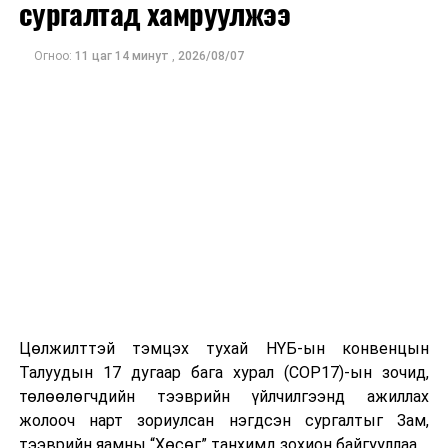
сургалтад хамруулжээ
Даланзадгад хотод 1200 хүүхдийн шинэ сургуулийн
барилгын ажлыг эхлүүлэв
Огноо:
11 цаг 14 минут
,
2026/08/07
Цөлжилттэй тэмцэх тухай НҮБ-ын конвенцын
Талуудын 17 дугаар бага хурал (COP17)-ын зочид,
төлөөлөгчдийн тээврийн үйлчилгээнд ажиллах
жолооч нарт зориулсан нэгдсэн сургалтыг Зам,
тээврийн яамны “Хөсөг” танхимд зохион байгууллаа.