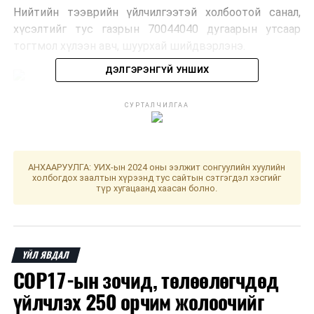
Нийтийн тээврийн үйлчилгээтэй холбоотой санал,
хүсэлтийг тус газрын 70044040 дугаарын утсаар
тогтмол хүлээн авч, шуурхай шийдвэрлэнэ.
ДЭЛГЭРЭНГҮЙ УНШИХ
СУРТАЛЧИЛГАА
АНХААРУУЛГА: УИХ-ын 2024 оны ээлжит сонгуулийн хуулийн
холбогдох заалтын хүрээнд тус сайтын сэтгэгдэл хэсгийг
түр хугацаанд хаасан болно.
НИЙТИЙН ТЭЭВРИЙН ҮЙЛЧИЛГЭЭНИЙ ГАЗАР
ҮЙЛ ЯВДАЛ
ДАРААХ МЭДЭЭ
Сурлагын чанар, үндэсний үнэлгээний тогтолцоог
COP17-ын зочид, төлөөлөгчдөд
бэхжүүлэх чиглэлээр хамтран ажиллана
үйлчлэх 250 орчим жолоочийг
ӨМНӨХ МЭДЭЭ