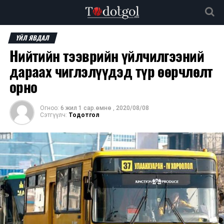
ҮЙЛ ЯВДАЛ
Нийтийн тээврийн үйлчилгээний
дараах чиглэлүүдэд түр өөрчлөлт
орно
Огноо:
6 жил 1 сар.өмнө
,
2020/08/08
Сэтгүүлч:
Тодотгол