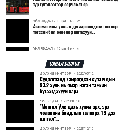
түр хугацаагаар өөрчлөлт ор...
байна. Тухайлбал, Германд лаг шатаах үйлдвэрээс
гарсан үнснээс фосфор сэргээн авах технологи
ашигладаг бол Нидерландад төвлөрсөн лаг
ҮЙЛ ЯВДАЛ
16 цаг 1 минут
Автомашины улсын дугаар сондгой тоогоор
боловсруулах үйлдвэрүүдээр дулаан, цахилгаан
төгссөн бол өнөөдөр шатахуун...
эрчим хүч үйлдвэрлэдэг.
Ийнхүү лаг хатаах, шатаах технологийг лагийн
ҮЙЛ ЯВДАЛ
16 цаг 4 минут
эзлэхүүнийг бууруулахын зэрэгцээ эрчим хүч
Улаанбаатарт өдөртөө 30 хэм дулаан
үйлдвэрлэх, нөөцийг дахин ашиглах чиглэлээр олон
САНАЛ БОЛГОХ
улсад өргөн ашиглаж байна.
ДЭЛХИЙ НИЙТЭЭР..
2022/05/12
ДЭЛХИЙ НИЙТЭЭР..
2026/08/06
Судалгаанд хамрагдсан сурагчдын
“Уралдронзавод” компанийн ерөнхий
53.2 хувь нь ямар нэгэн тамхин
захирлын автомашиныг дэлбэлжээ...
бүтээгдэхүүн хэрэ...
ҮЙЛ ЯВДАЛ
2020/03/31
ҮЙЛ ЯВДАЛ
2026/08/06
"Монгол Улс дахь хүний эрх, эрх
Сүхбаатар боомтоор тав хоногт 10 мянга гаруй
чөлөөний байдлын талаарх 19 дэх
тонн АИ-92 автобензин и...
илтгэл"...
ДЭЛХИЙ НИЙТЭЭР..
2025/12/10