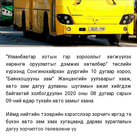
“Улаанбаатар хотын гэр хорооллыг хөгжүүлэх
хөрөнгө оруулалтыг дэмжих хөтөлбөр” төслийн
хүрээнд Сонгинохайрхан дүүргийн 10 дугаар хороо,
“Баянхошууны зам” Жанцангийн уулзварыг хааж,
авто зам дагуу дулааны шугамын ажил хийгдэж
байгаатай холбогдуулан 2020 оны 08 дугаар сарын
09-ний өдөр тухайн авто замыг хаана.
Иймд нийтийн тээврийн хэрэгслээр зорчигч иргэд та
бүхэн авто зам хаах хугацаанд дараах зураглалын
дагуу зорчилтоо төлөвлөнө үү.