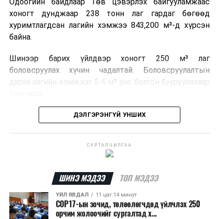
Одоогийн байдлаар Төв цэвэрлэх байгууламжаас
хоногт дунджаар 238 тонн лаг гардаг бөгөөд
хуримтлагдсан лагийн хэмжээ 843,200 м³-д хүрсэн
байна.
Шинээр барих үйлдвэр хоногт 250 м³ лаг
боловсруулах хүчин чадалтай. Боловсруулалтын
дараа лагийн хэмжээг 5-6 м³ үнс болгон бууруулахаар
тооцжээ.
Төслийн техник, эдийн засгийн үндэслэлийг
ДЭЛГЭРЭНГҮЙ УНШИХ
боловсруулж дууссан бөгөөд Барилга хөгжлийн
төвийн 2025 оны долоодугаар сарын 22-ны өдрийн
СУРТАЛЧИЛГАА
магадлалын ерөнхий дүгнэлтээр баталгаажуулсан
байна.
ШИНЭ МЭДЭЭ
ТОП МЭДЭЭ
Мөн Нийслэлийн иргэдийн Төлөөлөгчдийн Хурлын
2025 оны 25/01 дүгээр тогтоолоор баталсан “Төр,
ҮЙЛ ЯВДАЛ
11 цаг 14 минут
COP17-ын зочид, төлөөлөгчдөд үйлчлэх 250
хувийн хэвшлийн түншлэлээр нийслэлд хэрэгжүүлэх
орчим жолоочийг сургалтад х...
төслийн жагсаалт”-д лаг хатааж, шатаах үйлдвэр