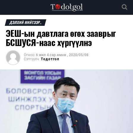
ДЭЛХИЙ НИЙТЭЭР..
ЭЕШ-ын давтлага өгөх зааврыг
БСШУСЯ-наас хүргүүлнэ
Огноо:
6 жил 4 сар.өмнө
,
2020/05/08
Сэтгүүлч:
Тодотгол