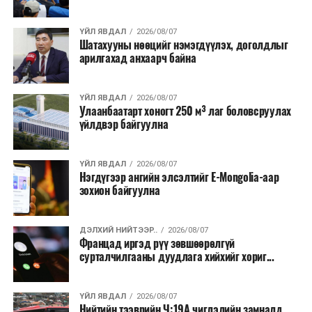
хээрийн түймэр идэвхтэй үргэлжилж байгаагийн
талаас илүү нь Орегон болон Вашингтон мужид
ҮЙЛ ЯВДАЛ
2026/08/07
бүртгэгдсэн байна. Цаг уурын байгууллагууд ойрын
Шатахууны нөөцийг нэмэгдүүлэх, доголдлыг
өдрүүдэд агаарын температур дахин огцом
арилгахад анхаарч байна
нэмэгдэж, хуурайшилт эрчимжих төлөвтэй байгааг
анхааруулсан бөгөөд энэ нь гал унтраах ажиллагаанд
ҮЙЛ ЯВДАЛ
2026/08/07
шинэ сорилт учруулж болзошгүйг онцолжээ.
Улаанбаатарт хоногт 250 м³ лаг боловсруулах
үйлдвэр байгуулна
ҮЙЛ ЯВДАЛ
2026/08/07
Нэгдүгээр ангийн элсэлтийг E-Mongolia-аар
зохион байгуулна
ДЭЛХИЙ НИЙТЭЭР..
2026/08/07
Францад иргэд рүү зөвшөөрөлгүй
сурталчилгааны дуудлага хийхийг хориг...
ҮЙЛ ЯВДАЛ
2026/08/07
Нийтийн тээврийн Ч:19А чиглэлийн замналд