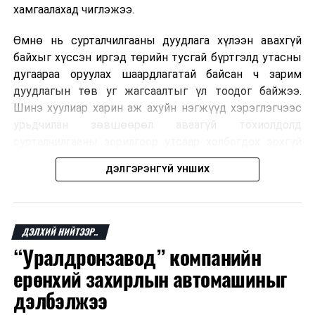
хамгаалахад чиглэжээ.
Өмнө нь сурталчилгааны дуудлага хүлээн авахгүй
байхыг хүссэн иргэд төрийн тусгай бүртгэлд утасны
дугаараа оруулах шаардлагатай байсан ч зарим
дуудлагын төв уг жагсаалтыг үл тоодог байжээ.
Шинэ хуулиар харин аж ахуйн нэгжүүд хэрэглэгчээс
урьдчилан зөвшөөрөл аваагүй тохиолдолд
сурталчилгааны зорилгоор утсаар холбогдох эрхгүй
болно. Иргэн өгсөн зөвшөөрлөө хүссэн үедээ цуцлах
ДЭЛГЭРЭНГҮЙ УНШИХ
боломжтой.
Францын эрх баригчдын тооцоолсноор тус улсын
иргэдийн дөрөвний гурав орчим нь долоо хоног бүр
ДЭЛХИЙ НИЙТЭЭР..
дор хаяж нэг удаа хүсээгүй сурталчилгааны дуудлага
“Уралдронзавод” компанийн
хүлээн авдаг бөгөөд олон хүн үүнээс ч олон
ерөнхий захирлын автомашиныг
дуудлагад өртдөг байна. Хэрэглэгчийн эрхийг
хамгаалах 11 байгууллага 2024 онд хамтран
дэлбэлжээ
шаардлага гаргаж, суурин болон гар утас руу ирдэг