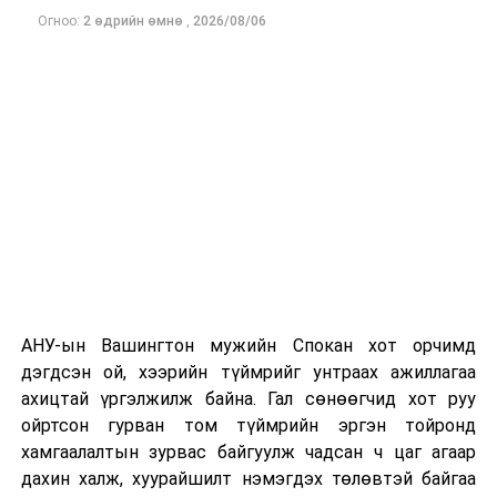
Огноо:
2 өдрийн өмнө
,
2026/08/06
Одоогоор дэлбэрэлтийн шалтгаан, хэрэгт холбоотой
этгээдүүдийн талаар дэлгэрэнгүй мэдээлэл гараагүй
байна.
АНУ-ын Вашингтон мужийн Спокан хот орчимд
дэгдсэн ой, хээрийн түймрийг унтраах ажиллагаа
ахицтай үргэлжилж байна. Гал сөнөөгчид хот руу
ойртсон гурван том түймрийн эргэн тойронд
хамгаалалтын зурвас байгуулж чадсан ч цаг агаар
дахин халж, хуурайшилт нэмэгдэх төлөвтэй байгаа