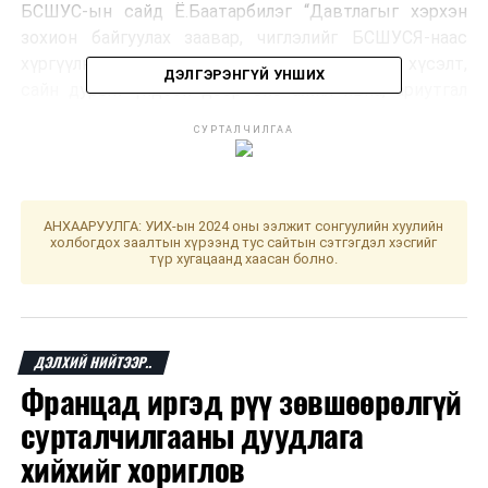
БСШУС-ын сайд Ё.Баатарбилэг “Давтлагыг хэрхэн
зохион байгуулах заавар, чиглэлийг БСШУСЯ-наас
хүргүүлнэ. Эцэг эхчүүдийн санал, хүүхдүүдийн хүсэлт,
ДЭЛГЭРЭНГҮЙ УНШИХ
сайн дурын үндсэн дээр энэ ажил явна, ариутгал
халдваргүйтгэлийн чанд горим сахиж давтлага
СУРТАЛЧИЛГАА
явуулна” гэлээ.
Эх сурвалж: БСШУСЯ
АНХААРУУЛГА: УИХ-ын 2024 оны ээлжит сонгуулийн хуулийн
холбогдох заалтын хүрээнд тус сайтын сэтгэгдэл хэсгийг
ДАРААХ МЭДЭЭ
түр хугацаанд хаасан болно.
БНСВУ-аас импортлох цагаан будааны асуудал
шийдвэрлэгдлээ
ӨМНӨХ МЭДЭЭ
Элсэлтийн шалгалт өгөх Ухань хотын сурагчид
ДЭЛХИЙ НИЙТЭЭР..
сургуульдаа явж эхэллээ
Францад иргэд рүү зөвшөөрөлгүй
сурталчилгааны дуудлага
хийхийг хориглов