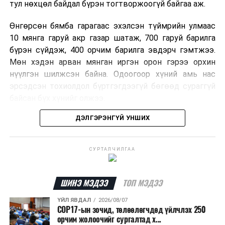
тул нөхцөл байдал бүрэн тогтворжоогүй байгаа аж.
Өнгөрсөн бямба гарагаас эхэлсэн түймрийн улмаас
10 мянга гаруй акр газар шатаж, 700 гаруй барилга
бүрэн сүйдэж, 400 орчим барилга эвдэрч гэмтжээ.
Мөн хэдэн арван мянган иргэн орон гэрээ орхин
нүүлгэн шилжсэн байна. Одоогоор хүний амь нас
эрсэдсэн тохиолдол бүртгэгдээгүй бөгөөд сураггүй
байсан бүх хүнийг олжээ.
ДЭЛГЭРЭНГҮЙ УНШИХ
Албаныхны мэдээлснээр түймрийн нэг голомтыг
санаатайгаар тавьсан байж болзошгүй хэрэгт 37
настай Аарон Фариначчиг баривчилж, галдан
СУРТАЛЧИЛГАА
шатаасан гэх үндэслэлээр эрүүгийн хэрэг үүсгэн
шалгаж байна. Харин бусад хоёр түймрийн
шалтгааныг үргэлжлүүлэн тогтоож байгаа бөгөөд
ШИНЭ МЭДЭЭ
ТОП МЭДЭЭ
аянгын улмаас үүсээгүй гэж үзэж байгаа аж.
ҮЙЛ ЯВДАЛ
2026/08/07
COP17-ын зочид, төлөөлөгчдөд үйлчлэх 250
Одоогоор АНУ даяар 13 мужид 90 гаруй томоохон ой,
орчим жолоочийг сургалтад х...