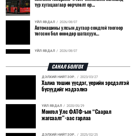
түр хугацаагаар өөрчлөлт ор...
ҮЙЛ ЯВДАЛ
2026/08/07
Автомашины улсын дугаар сондгой тоогоор
төгссөн бол өнөөдөр шатахуун...
ҮЙЛ ЯВДАЛ
2026/08/07
Улаанбаатарт өдөртөө 30 хэм дулаан
САНАЛ БОЛГОХ
ДЭЛХИЙ НИЙТЭЭР..
2023/03/27
ДЭЛХИЙ НИЙТЭЭР..
2026/08/06
Халиа тошин үүсдэг, үерийн эрсдэлтэй
“Уралдронзавод” компанийн ерөнхий
бүсүүдийг мэдээлнэ
захирлын автомашиныг дэлбэлжээ...
ҮЙЛ ЯВДАЛ
2020/05/29
ҮЙЛ ЯВДАЛ
2026/08/06
Монгол Улс ФАТФ-ын “Саарал
Сүхбаатар боомтоор тав хоногт 10 мянга гаруй
жагсаалт”-аас гарлаа
тонн АИ-92 автобензин и...
ДЭЛХИЙ НИЙТЭЭР..
2025/02/25