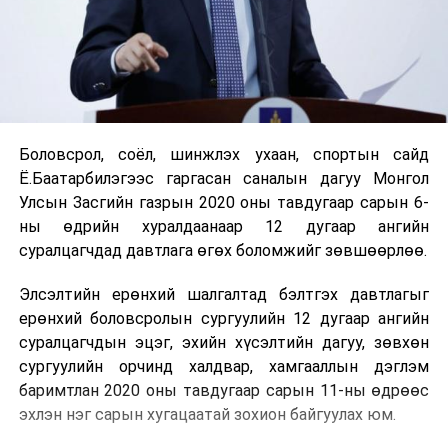
Боловсрол, соёл, шинжлэх ухаан, спортын сайд
Ё.Баатарбилэгээс гаргасан саналын дагуу Монгол
Улсын Засгийн газрын 2020 оны тавдугаар сарын 6-
ны өдрийн хуралдаанаар 12 дугаар ангийн
суралцагчдад давтлага өгөх боломжийг зөвшөөрлөө.
Элсэлтийн ерөнхий шалгалтад бэлтгэх давтлагыг
ерөнхий боловсролын сургуулийн 12 дугаар ангийн
суралцагчдын эцэг, эхийн хүсэлтийн дагуу, зөвхөн
сургуулийн орчинд халдвар, хамгааллын дэглэм
баримтлан 2020 оны тавдугаар сарын 11-ны өдрөөс
эхлэн нэг сарын хугацаатай зохион байгуулах юм.