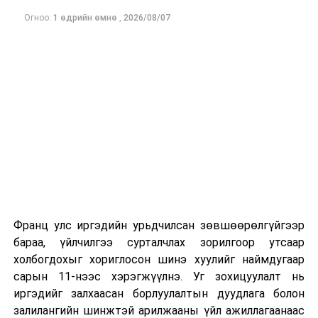
Огноо:
1 өдрийн өмнө
,
2026/08/07
Франц улс иргэдийн урьдчилсан зөвшөөрөлгүйгээр
бараа, үйлчилгээ сурталчлах зорилгоор утсаар
холбогдохыг хориглосон шинэ хуулийг наймдугаар
сарын 11-нээс хэрэгжүүлнэ. Уг зохицуулалт нь
иргэдийг залхаасан борлуулалтын дуудлага болон
залилангийн шинжтэй арилжааны үйл ажиллагаанаас