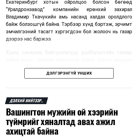
Екатеринбург хотын ойролцоо болсон бөгөөд
“Уралдронзавод” компанийн ерөнхий захирал
Владимир Ткачукийн амь насанд халдах оролдлого
байж болзошгүй байна. Тэрбээр хүнд бэртэж, эрчимт
эмчилгээний тасагт хүргэгдсэн бол жолооч нь газар
дээрээ нас баржээ.
Хууль сахиулах байгууллагууд дэлбэрэлтийн талаар
албан ёсны тайлбар хийгээгүй байна. Харин мөрдөн
шалгах байгууллага олон нийтэд аюултай аргаар
ДЭЛГЭРЭНГҮЙ УНШИХ
хүний амь насанд халдахыг завдсан гэх үндэслэлээр
эрүүгийн хэрэг үүсгэсэн талаар эх сурвалж
мэдээлжээ.
ДЭЛХИЙ НИЙТЭЭР..
“Уралдронзавод” компани 2023 онд Екатеринбург
Вашингтон мужийн ой хээрийн
хотод байгуулагдсан бөгөөд нисгэгчгүй нисэх
төхөөрөмж үйлдвэрлэдэг аж. Тус компанийн 2025
түймрийг хяналтад авах ажил
оны орлого 6.2 тэрбум рубль, цэвэр ашиг нь 1.9
ахицтай байна
тэрбум рубльд хүрсэн гэж РБК мэдээлсэн байна.