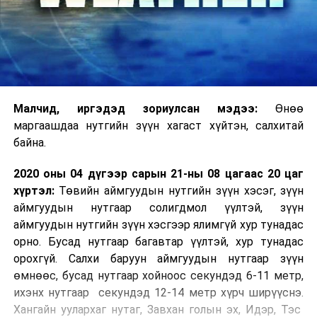
Малчид, иргэдэд зориулсан мэдээ:
Өнөө
маргаашдаа нутгийн зүүн хагаст хүйтэн, салхитай
байна.
2020 оны 04 дүгээр сарын 21-ны 08 цагаас 20 цаг
хүртэл:
Төвийн аймгуудын нутгийн зүүн хэсэг, зүүн
аймгуудын нутгаар солигдмол үүлтэй, зүүн
аймгуудын нутгийн зүүн хэсгээр ялимгүй хур тунадас
орно. Бусад нутгаар багавтар үүлтэй, хур тунадас
орохгүй. Салхи баруун аймгуудын нутгаар зүүн
өмнөөс, бусад нутгаар хойноос секундэд 6-11 метр,
ихэнх нутгаар секундэд 12-14 метр хүрч ширүүснэ.
Хангайн уулархаг нутаг, Завхан голын эх, Идэр, Тэс