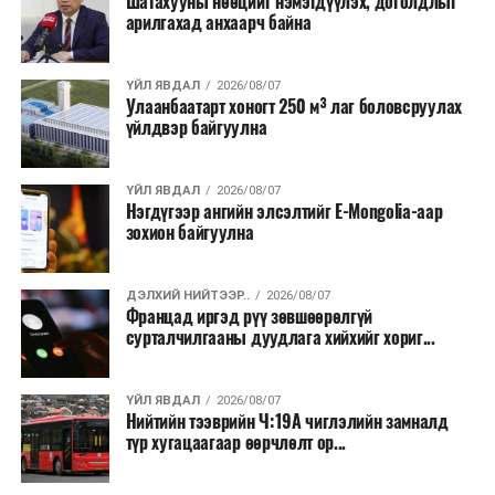
Шатахууны нөөцийг нэмэгдүүлэх, доголдлыг
арилгахад анхаарч байна
ҮЙЛ ЯВДАЛ
2026/08/07
Улаанбаатарт хоногт 250 м³ лаг боловсруулах
үйлдвэр байгуулна
ҮЙЛ ЯВДАЛ
2026/08/07
Нэгдүгээр ангийн элсэлтийг E-Mongolia-аар
зохион байгуулна
ДЭЛХИЙ НИЙТЭЭР..
2026/08/07
Францад иргэд рүү зөвшөөрөлгүй
сурталчилгааны дуудлага хийхийг хориг...
ҮЙЛ ЯВДАЛ
2026/08/07
Нийтийн тээврийн Ч:19А чиглэлийн замналд
түр хугацаагаар өөрчлөлт ор...