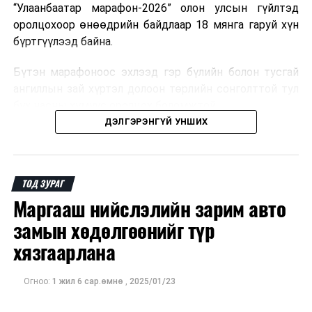
“Улаанбаатар марафон-2026” олон улсын гүйлтэд
оролцохоор өнөөдрийн байдлаар 18 мянга гаруй хүн
бүртгүүлээд байна.
Бүтэн марафоноос эхлээд гэр бүлийн болон тусгай
ангиллын зай хүртэл долоон төрлийн сонголттой тул
бүх насны хүмүүс оролцох боломжтой.
ДЭЛГЭРЭНГҮЙ УНШИХ
Иймд оролцогчид өөрийн насны ангилал, бэлтгэлийн
түвшинд тохирсон зайгаа сонгон, тавдугаар сарын 1-
ний 17:00 цагаас өмнө бүртгэлээ баталгаажуулаарай.
ТОД ЗУРАГ
Маргааш нийслэлийн зарим авто
замын хөдөлгөөнийг түр
хязгаарлана
Огноо:
1 жил 6 сар.өмнө
,
2025/01/23