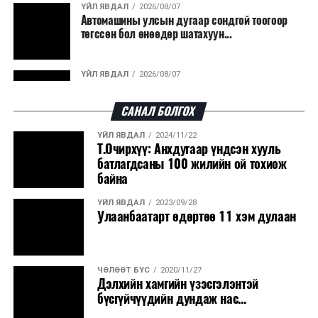
ҮЙЛ ЯВДАЛ
2026/08/07
Автомашины улсын дугаар сондгой тоогоор
төгссөн бол өнөөдөр шатахуун...
ҮЙЛ ЯВДАЛ
2026/08/07
Улаанбаатарт өдөртөө 30 хэм дулаан
САНАЛ БОЛГОХ
ҮЙЛ ЯВДАЛ
2024/11/22
ДЭЛХИЙ НИЙТЭЭР..
2026/08/06
Т.Очирхүү: Анхдугаар үндсэн хууль
“Уралдронзавод” компанийн ерөнхий
батлагдсаны 100 жилийн ой тохиож
захирлын автомашиныг дэлбэлжээ...
байна
ҮЙЛ ЯВДАЛ
2023/09/28
ҮЙЛ ЯВДАЛ
2026/08/06
Улаанбаатарт өдөртөө 11 хэм дулаан
Сүхбаатар боомтоор тав хоногт 10 мянга гаруй
тонн АИ-92 автобензин и...
ЧӨЛӨӨТ БҮС
2020/11/27
ДЭЛХИЙ НИЙТЭЭР..
2026/08/06
Дэлхийн хамгийн үзэсгэлэнтэй
Вашингтон мужийн ой хээрийн түймрийг
бүсгүйчүүдийн дундаж нас...
хяналтад авах ажил ахицтай байн...