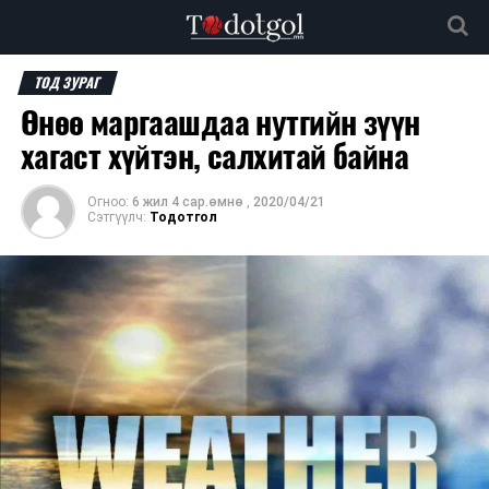
ТОД ЗУРАГ
Өнөө маргаашдаа нутгийн зүүн
хагаст хүйтэн, салхитай байна
Огноо:
6 жил 4 сар.өмнө
,
2020/04/21
Сэтгүүлч:
Тодотгол