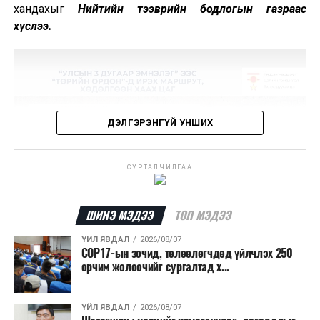
хандахыг
Нийтийн тээврийн бодлогын газраас
хүслээ.
ДЭЛГЭРЭНГҮЙ УНШИХ
СУРТАЛЧИЛГАА
ШИНЭ МЭДЭЭ
ТОП МЭДЭЭ
ҮЙЛ ЯВДАЛ
2026/08/07
COP17-ын зочид, төлөөлөгчдөд үйлчлэх 250
орчим жолоочийг сургалтад х...
ҮЙЛ ЯВДАЛ
2026/08/07