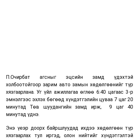
П.Очирбат агсныг эцсийн замд үдэхтэй
холбоотойгоор зарим авто замын хөдөлгөөнийг түр
хязгаарлана. Уг үйл ажиллагаа өглөө 6:40 цагаас 3-р
эмнэлгээс эхлэх бөгөөд хүндэтгэлийн цуваа 7 цаг 20
минутад Төв шуудангийн замд ирж, 9 цаг 40
минутад үднэ.
Энэ үеэр доорх байршлуудад ихдээ хөдөлгөөн түр
хязгаарлах тул иргэд, олон нийтийг хүндэтгэлтэй