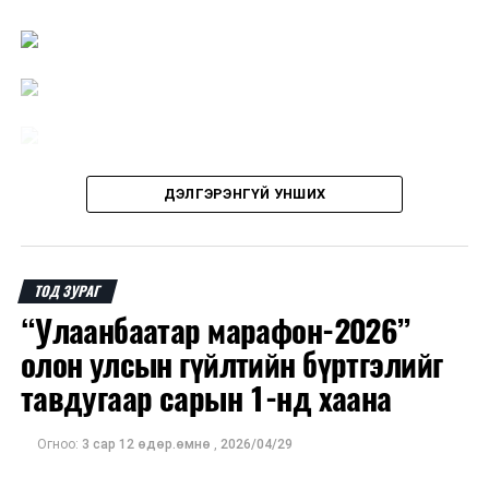
Үс шинээр үргээлгэх буюу засуулахад тохиромжгүй
ДЭЛГЭРЭНГҮЙ УНШИХ
ТОД ЗУРАГ
“Улаанбаатар марафон-2026”
олон улсын гүйлтийн бүртгэлийг
тавдугаар сарын 1-нд хаана
Огноо:
3 сар 12 өдөр.өмнө
,
2026/04/29