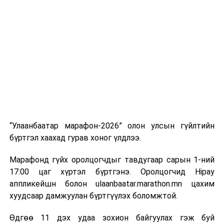
“Улаанбаатар марафон-2026” олон улсын гүйлтийн
бүртгэл хаахад гурав хоног үлдлээ.
Марафонд гүйх оролцогчдыг тавдугаар сарын 1-ний
17:00 цаг хүртэл бүртгэнэ. Оролцогчид Hipay
аппликейшн болон ulaanbaatar.marathon.mn цахим
хуудсаар дамжуулан бүртгүүлэх боломжтой.
Өдгөө 11 дэх удаа зохион байгуулах гэж буй