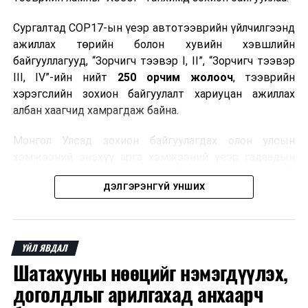
ӨМНӨХ МЭДЭЭ
Сургалтад COP17-ын үеэр автотээврийн үйлчилгээнд
Германы прокурорууд “Умардын урсгал”-ын
халдлагыг Украины тал захиалсан гэж үзжээ
ажиллах төрийн болон хувийн хэвшлийн
байгууллагууд, “Зорчигч тээвэр I, II”, “Зорчигч тээвэр
III, IV”-ийн нийт
250 орчим жолооч
, тээврийн
хэрэгслийн зохион байгуулалт хариуцан ажиллах
албан хаагчид хамрагдаж байна.
Монгол Улсад зохион байгуулагдах олон улсын
хэмжээний энэхүү арга хэмжээний үеэр гадаадын
зочид, төлөөлөгчдөд аюулгүй, шуурхай, соёлтой,
ДЭЛГЭРЭНГҮЙ УНШИХ
мэргэжлийн түвшинд тээврийн үйлчилгээ үзүүлэх
бэлтгэлийг хангах нь сургалтын гол зорилго юм.
Сургалтаар COP17-ын ерөнхий ойлголт, ач холбогдол,
ҮЙЛ ЯВДАЛ
зохион байгуулалтын онцлог, зочид, төлөөлөгчдийн
Шатахууны нөөцийг нэмэгдүүлэх,
ангилал, үйлчилгээний стандарт, жолооч нарын үүрэг
хариуцлага, сахилга бат, үйлчилгээний соёл, ёс зүй,
доголдлыг арилгахад анхаарч
мэргэжлийн харилцааны талаар нэгдсэн мэдээлэл