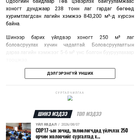
Одоогийн байдлаар Төв цэвэрлэх байгууламжаас
хоногт дунджаар 238 тонн лаг гардаг бөгөөд
хуримтлагдсан лагийн хэмжээ 843,200 м³-д хүрсэн
байна.
Шинээр барих үйлдвэр хоногт 250 м³ лаг
боловсруулах хүчин чадалтай. Боловсруулалтын
дараа лагийн хэмжээг 5-6 м³ үнс болгон бууруулахаар
тооцжээ.
Төслийн техник, эдийн засгийн үндэслэлийг
ДЭЛГЭРЭНГҮЙ УНШИХ
боловсруулж дууссан бөгөөд Барилга хөгжлийн
төвийн 2025 оны долоодугаар сарын 22-ны өдрийн
СУРТАЛЧИЛГАА
магадлалын ерөнхий дүгнэлтээр баталгаажуулсан
байна.
ШИНЭ МЭДЭЭ
ТОП МЭДЭЭ
Мөн Нийслэлийн иргэдийн Төлөөлөгчдийн Хурлын
2025 оны 25/01 дүгээр тогтоолоор баталсан “Төр,
ҮЙЛ ЯВДАЛ
2026/08/07
COP17-ын зочид, төлөөлөгчдөд үйлчлэх 250
хувийн хэвшлийн түншлэлээр нийслэлд хэрэгжүүлэх
орчим жолоочийг сургалтад х...
төслийн жагсаалт”-д лаг хатааж, шатаах үйлдвэр