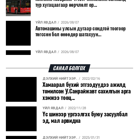
түр хугацаагаар өөрчлөлт ор...
байна. Тухайлбал, Германд лаг шатаах үйлдвэрээс
гарсан үнснээс фосфор сэргээн авах технологи
ашигладаг бол Нидерландад төвлөрсөн лаг
ҮЙЛ ЯВДАЛ
2026/08/07
Автомашины улсын дугаар сондгой тоогоор
боловсруулах үйлдвэрүүдээр дулаан, цахилгаан
төгссөн бол өнөөдөр шатахуун...
эрчим хүч үйлдвэрлэдэг.
Ийнхүү лаг хатаах, шатаах технологийг лагийн
ҮЙЛ ЯВДАЛ
2026/08/07
эзлэхүүнийг бууруулахын зэрэгцээ эрчим хүч
Улаанбаатарт өдөртөө 30 хэм дулаан
үйлдвэрлэх, нөөцийг дахин ашиглах чиглэлээр олон
САНАЛ БОЛГОХ
улсад өргөн ашиглаж байна.
ДЭЛХИЙ НИЙТЭЭР..
2022/02/16
ДЭЛХИЙ НИЙТЭЭР..
2026/08/06
Хамаарал бүхий этгээдүүдээ ажилд
“Уралдронзавод” компанийн ерөнхий
томилсон У.Санрайжавт сахилгын арга
захирлын автомашиныг дэлбэлжээ...
хэмжээ тооц...
ҮЙЛ ЯВДАЛ
2022/11/28
ҮЙЛ ЯВДАЛ
2026/08/06
Үс шинээр үргээлгэх буюу засуулбал
Сүхбаатар боомтоор тав хоногт 10 мянга гаруй
эд, мал арвидна
тонн АИ-92 автобензин и...
ДЭЛХИЙ НИЙТЭЭР..
2025/01/31