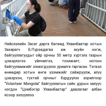
Нийслэлийн Засаг дарга бөгөөд Улаанбаатар хотын
Захирагч Б.Пүрэвдагва аж ахуйн нэгж,
байгууллагуудыг ойр орчны 50 метр хүртэлх газрын
цэвэрлэгээ үйлчилгээ, тохижилт, ногоон
байгууламжийг нэмэгдүүлэх уриалга гаргасан. Тэгвэл
өнөөдөр хотын өнгө үзэмжийг сайжруулж, илүү
цэвэрхэн, тухтай орчныг бүрдүүлэх зорилгоор
“Volunteer Mongolia” байгууллагын сайн дурын залуус
нэгдэн “Цэмбэгэр Улаанбаатар” давлагааг албан
ёсоор эхлүүллээ.