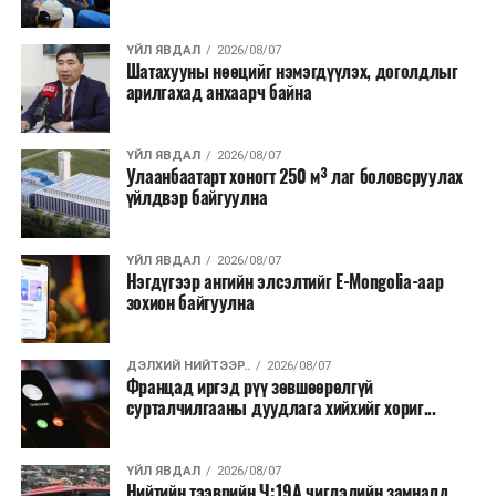
барих төслийг төр, хувийн хэвшлийн түншлэлийн
хэлбэрээр хэрэгжүүлэхээр тусгажээ.
ҮЙЛ ЯВДАЛ
2026/08/07
Шатахууны нөөцийг нэмэгдүүлэх, доголдлыг
арилгахад анхаарч байна
Лаг хатаах, шатаах технологи нь бохир ус цэвэрлэх
байгууламжаас гардаг лагийг байгаль орчинд аюулгүй
аргаар боловсруулж, эзлэхүүнийг эрс бууруулах
ҮЙЛ ЯВДАЛ
2026/08/07
Улаанбаатарт хоногт 250 м³ лаг боловсруулах
зориулалттай. Лагийг өндөр температурт шатааснаар
үйлдвэр байгуулна
эзлэхүүн нь 90 хүртэл хувиар буурч, бактери, вирус
болон бусад өвчин үүсгэгч бичил биетнийг устгах
боломжтой.
ҮЙЛ ЯВДАЛ
2026/08/07
Нэгдүгээр ангийн элсэлтийг E-Mongolia-аар
зохион байгуулна
Түүнчлэн шаталтын явцад үүсэх дулааныг цахилгаан
болон дулааны эрчим хүч үйлдвэрлэхэд ашиглаж
болдог. Зарим технологийн хувьд шаталтын дараа
ДЭЛХИЙ НИЙТЭЭР..
2026/08/07
Францад иргэд рүү зөвшөөрөлгүй
үлдэх үнснээс фосфор зэрэг ашигт эрдсийг сэргээн
сурталчилгааны дуудлага хийхийг хориг...
авах боломжтой аж.
Япон, Герман, Швейцар, Нидерланд, Өмнөд Солонгос
ҮЙЛ ЯВДАЛ
2026/08/07
зэрэг улс лаг хатаах, шатаах технологийг ашиглаж
Нийтийн тээврийн Ч:19А чиглэлийн замналд