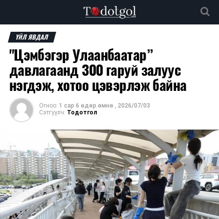
ҮЙЛ ЯВДАЛ
"Цэмбэгэр Улаанбаатар”
давлагаанд 300 гаруй залуус
нэгдэж, хотоо цэвэрлэж байна
Огноо:
1 сар 6 өдөр.өмнө
,
2026/07/03
Сэтгүүлч:
Тодотгол