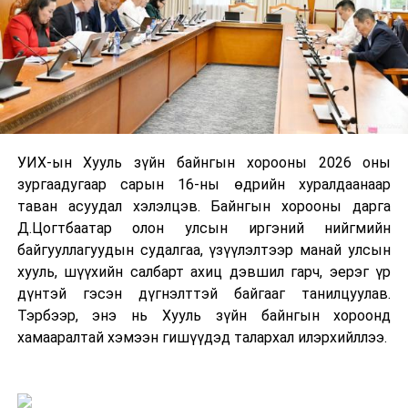
УИХ-ын Хууль зүйн байнгын хорооны 2026 оны
зургаадугаар сарын 16-ны өдрийн хуралдаанаар
таван асуудал хэлэлцэв. Байнгын хорооны дарга
Д.Цогтбаатар олон улсын иргэний нийгмийн
байгууллагуудын судалгаа, үзүүлэлтээр манай улсын
хууль, шүүхийн салбарт ахиц дэвшил гарч, эерэг үр
дүнтэй гэсэн дүгнэлттэй байгааг танилцуулав.
Тэрбээр, энэ нь Хууль зүйн байнгын хороонд
хамааралтай хэмээн гишүүдэд талархал илэрхийллээ.