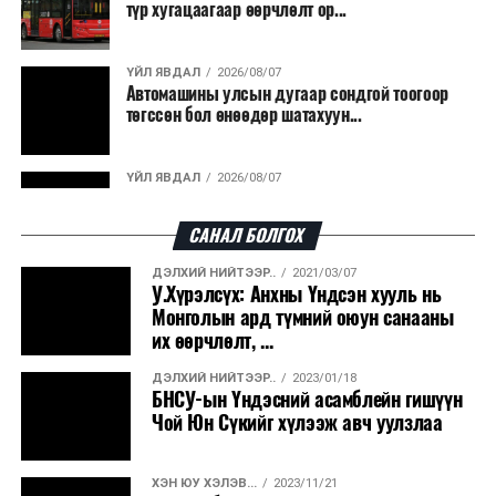
түр хугацаагаар өөрчлөлт ор...
байна. Тухайлбал, Германд лаг шатаах үйлдвэрээс
гарсан үнснээс фосфор сэргээн авах технологи
ашигладаг бол Нидерландад төвлөрсөн лаг
ҮЙЛ ЯВДАЛ
2026/08/07
Автомашины улсын дугаар сондгой тоогоор
боловсруулах үйлдвэрүүдээр дулаан, цахилгаан
төгссөн бол өнөөдөр шатахуун...
эрчим хүч үйлдвэрлэдэг.
Ийнхүү лаг хатаах, шатаах технологийг лагийн
ҮЙЛ ЯВДАЛ
2026/08/07
эзлэхүүнийг бууруулахын зэрэгцээ эрчим хүч
Улаанбаатарт өдөртөө 30 хэм дулаан
үйлдвэрлэх, нөөцийг дахин ашиглах чиглэлээр олон
САНАЛ БОЛГОХ
улсад өргөн ашиглаж байна.
ДЭЛХИЙ НИЙТЭЭР..
2021/03/07
ДЭЛХИЙ НИЙТЭЭР..
2026/08/06
У.Хүрэлсүх: Анхны Үндсэн хууль нь
“Уралдронзавод” компанийн ерөнхий
Монголын ард түмний оюун санааны
захирлын автомашиныг дэлбэлжээ...
их өөрчлөлт, ...
ДЭЛХИЙ НИЙТЭЭР..
2023/01/18
ҮЙЛ ЯВДАЛ
2026/08/06
БНСУ-ын Үндэсний асамблейн гишүүн
Сүхбаатар боомтоор тав хоногт 10 мянга гаруй
Чой Юн Сүкийг хүлээж авч уулзлаа
тонн АИ-92 автобензин и...
ХЭН ЮУ ХЭЛЭВ...
2023/11/21
ДЭЛХИЙ НИЙТЭЭР..
2026/08/06