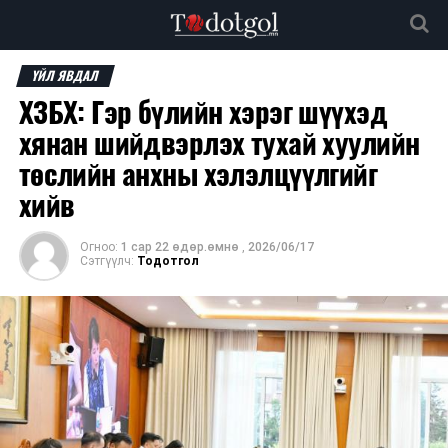
ҮЙЛ ЯВДАЛ
ХЗБХ: Гэр бүлийн хэрэг шүүхэд
хянан шийдвэрлэх тухай хуулийн
төслийн анхны хэлэлцүүлгийг
хийв
Огноо:
1 сар 22 өдөр.өмнө
,
2026/06/17
Сэтгүүлч:
Тодотгол