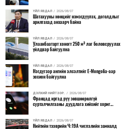
барих төслийг төр, хувийн хэвшлийн түншлэлийн
хэлбэрээр хэрэгжүүлэхээр тусгажээ.
ҮЙЛ ЯВДАЛ
2026/08/07
Шатахууны нөөцийг нэмэгдүүлэх, доголдлыг
арилгахад анхаарч байна
Лаг хатаах, шатаах технологи нь бохир ус цэвэрлэх
байгууламжаас гардаг лагийг байгаль орчинд аюулгүй
аргаар боловсруулж, эзлэхүүнийг эрс бууруулах
ҮЙЛ ЯВДАЛ
2026/08/07
Улаанбаатарт хоногт 250 м³ лаг боловсруулах
зориулалттай. Лагийг өндөр температурт шатааснаар
үйлдвэр байгуулна
эзлэхүүн нь 90 хүртэл хувиар буурч, бактери, вирус
болон бусад өвчин үүсгэгч бичил биетнийг устгах
боломжтой.
ҮЙЛ ЯВДАЛ
2026/08/07
Нэгдүгээр ангийн элсэлтийг E-Mongolia-аар
зохион байгуулна
Түүнчлэн шаталтын явцад үүсэх дулааныг цахилгаан
болон дулааны эрчим хүч үйлдвэрлэхэд ашиглаж
болдог. Зарим технологийн хувьд шаталтын дараа
ДЭЛХИЙ НИЙТЭЭР..
2026/08/07
Францад иргэд рүү зөвшөөрөлгүй
үлдэх үнснээс фосфор зэрэг ашигт эрдсийг сэргээн
сурталчилгааны дуудлага хийхийг хориг...
авах боломжтой аж.
Япон, Герман, Швейцар, Нидерланд, Өмнөд Солонгос
ҮЙЛ ЯВДАЛ
2026/08/07
зэрэг улс лаг хатаах, шатаах технологийг ашиглаж
Нийтийн тээврийн Ч:19А чиглэлийн замналд