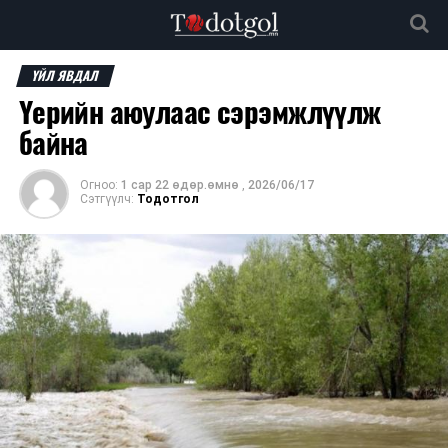
ҮЙЛ ЯВДАЛ
Үерийн аюулаас сэрэмжлүүлж
байна
Огноо:
1 сар 22 өдөр.өмнө
,
2026/06/17
Сэтгүүлч:
Тодотгол