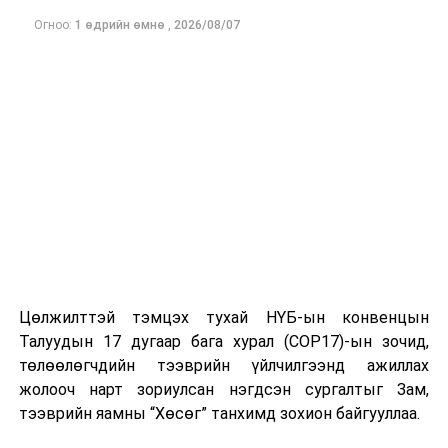
амрах болон гол мөрөн, нуурын ойролцоо амарч
Огноо:
1 өдрийн өмнө
,
2026/08/07
зугаалахдаа ажиглалт хийж, уулын ам, голын ай сав,
үерийн буулт бүхий газарт отоглож , хоноглохгүй байх,
зөвхөн зөвшөөрөгдсөн зам гүүрээр зорчихыг
зөвлөв.
ДАРААХ МЭДЭЭ
Гол нуурууд орчмын 399 усны ослын хар цэгүүдийг
тодорхойлж, урьдчилан сэргийлэх арга хэмжээг авлаа
ӨМНӨХ МЭДЭЭ
Дотоодын зах зээлд зарагдаж буй бүх эмийг нэг
сарын хугацаанд шинжлэхийг Ерөнхий сайд Н.Учрал
үүрэг болголоо
Цөлжилттэй тэмцэх тухай НҮБ-ын конвенцын
Талуудын 17 дугаар бага хурал (COP17)-ын зочид,
төлөөлөгчдийн тээврийн үйлчилгээнд ажиллах
жолооч нарт зориулсан нэгдсэн сургалтыг Зам,
тээврийн яамны “Хөсөг” танхимд зохион байгууллаа.