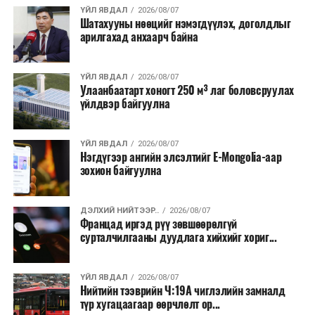
хэлбэрээр хэрэгжүүлэхээр тусгажээ.
ҮЙЛ ЯВДАЛ
2026/08/07
Шатахууны нөөцийг нэмэгдүүлэх, доголдлыг
арилгахад анхаарч байна
Лаг хатаах, шатаах технологи нь бохир ус цэвэрлэх
байгууламжаас гардаг лагийг байгаль орчинд аюулгүй
аргаар боловсруулж, эзлэхүүнийг эрс бууруулах
ҮЙЛ ЯВДАЛ
2026/08/07
Улаанбаатарт хоногт 250 м³ лаг боловсруулах
зориулалттай. Лагийг өндөр температурт шатааснаар
үйлдвэр байгуулна
эзлэхүүн нь 90 хүртэл хувиар буурч, бактери, вирус
болон бусад өвчин үүсгэгч бичил биетнийг устгах
боломжтой.
ҮЙЛ ЯВДАЛ
2026/08/07
Нэгдүгээр ангийн элсэлтийг E-Mongolia-аар
зохион байгуулна
Түүнчлэн шаталтын явцад үүсэх дулааныг цахилгаан
болон дулааны эрчим хүч үйлдвэрлэхэд ашиглаж
болдог. Зарим технологийн хувьд шаталтын дараа
ДЭЛХИЙ НИЙТЭЭР..
2026/08/07
Францад иргэд рүү зөвшөөрөлгүй
үлдэх үнснээс фосфор зэрэг ашигт эрдсийг сэргээн
сурталчилгааны дуудлага хийхийг хориг...
авах боломжтой аж.
Япон, Герман, Швейцар, Нидерланд, Өмнөд Солонгос
ҮЙЛ ЯВДАЛ
2026/08/07
зэрэг улс лаг хатаах, шатаах технологийг ашиглаж
Нийтийн тээврийн Ч:19А чиглэлийн замналд
түр хугацаагаар өөрчлөлт ор...
байна. Тухайлбал, Германд лаг шатаах үйлдвэрээс