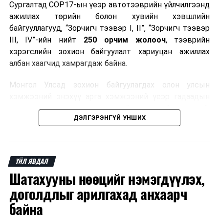
Сургалтад COP17-ын үеэр автотээврийн үйлчилгээнд
ажиллах төрийн болон хувийн хэвшлийн
байгууллагууд, “Зорчигч тээвэр I, II”, “Зорчигч тээвэр
III, IV”-ийн нийт
250 орчим жолооч
, тээврийн
хэрэгслийн зохион байгуулалт хариуцан ажиллах
албан хаагчид хамрагдаж байна.
Монгол Улсад зохион байгуулагдах олон улсын
хэмжээний энэхүү арга хэмжээний үеэр гадаадын
зочид, төлөөлөгчдөд аюулгүй, шуурхай, соёлтой,
ДЭЛГЭРЭНГҮЙ УНШИХ
мэргэжлийн түвшинд тээврийн үйлчилгээ үзүүлэх
бэлтгэлийг хангах нь сургалтын гол зорилго юм.
Сургалтаар COP17-ын ерөнхий ойлголт, ач холбогдол,
ҮЙЛ ЯВДАЛ
зохион байгуулалтын онцлог, зочид, төлөөлөгчдийн
Шатахууны нөөцийг нэмэгдүүлэх,
ангилал, үйлчилгээний стандарт, жолооч нарын үүрэг
хариуцлага, сахилга бат, үйлчилгээний соёл, ёс зүй,
доголдлыг арилгахад анхаарч
мэргэжлийн харилцааны талаар нэгдсэн мэдээлэл
байна
өгчээ.