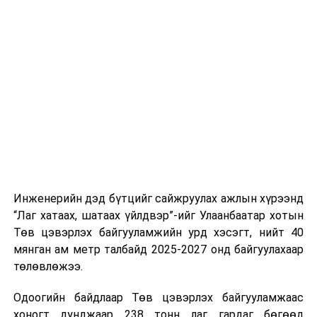
тээврийн үйлчилгээг аюулгүй, шуурхай, зохион
хэвийн горимоор ажлаа үргэлжүүлнэ гэж найдаж
байгуулалттай явуулах, үйлчилгээний нэгдсэн
байна. Шатахууны нөөцийг нэмэгдүүлэх,
стандарт, сахилга хариуцлагыг хэвшүүлэх бэлтгэл
нийлүүлэлтийг тогтворжуулах хүрээнд бусад эх
ажлын нэг хэсэг гэж
Зам, тээврийн яамнаас
үүсвэрийг нэмэгдүүлэх чиглэлд анхаарч байна.
мэдээллээ.
Замын-Үүд боомтоор 2000 тонн дизель түлш орж
ирсэн бөгөөд шилжүүлэн ачих ажиллагаа хийгдэж
байна" гэлээ
гэж Аж үйлдвэр, эрдэс баялгийн яамнаас
мэдээллээ.
Инженерийн дэд бүтцийг сайжруулах ажлын хүрээнд
“Лаг хатаах, шатаах үйлдвэр”-ийг Улаанбаатар хотын
Төв цэвэрлэх байгууламжийн урд хэсэгт, нийт 40
мянган ам метр талбайд 2025-2027 онд байгуулахаар
төлөвлөжээ.
Одоогийн байдлаар Төв цэвэрлэх байгууламжаас
хоногт дунджаар 238 тонн лаг гардаг бөгөөд