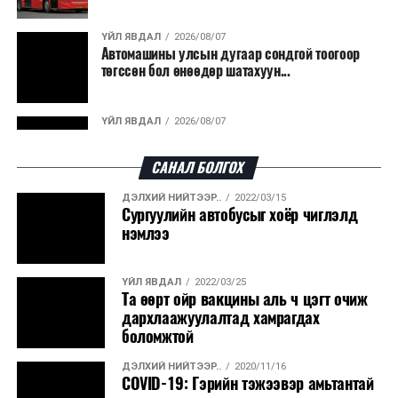
гарсан үнснээс фосфор сэргээн авах технологи
ашигладаг бол Нидерландад төвлөрсөн лаг
ҮЙЛ ЯВДАЛ
2026/08/07
Автомашины улсын дугаар сондгой тоогоор
боловсруулах үйлдвэрүүдээр дулаан, цахилгаан
төгссөн бол өнөөдөр шатахуун...
эрчим хүч үйлдвэрлэдэг.
Ийнхүү лаг хатаах, шатаах технологийг лагийн
ҮЙЛ ЯВДАЛ
2026/08/07
эзлэхүүнийг бууруулахын зэрэгцээ эрчим хүч
Улаанбаатарт өдөртөө 30 хэм дулаан
үйлдвэрлэх, нөөцийг дахин ашиглах чиглэлээр олон
САНАЛ БОЛГОХ
улсад өргөн ашиглаж байна.
ДЭЛХИЙ НИЙТЭЭР..
2022/03/15
ДЭЛХИЙ НИЙТЭЭР..
2026/08/06
Сургуулийн автобусыг хоёр чиглэлд
“Уралдронзавод” компанийн ерөнхий
нэмлээ
захирлын автомашиныг дэлбэлжээ...
ҮЙЛ ЯВДАЛ
2022/03/25
ҮЙЛ ЯВДАЛ
2026/08/06
Та өөрт ойр вакцины аль ч цэгт очиж
Сүхбаатар боомтоор тав хоногт 10 мянга гаруй
дархлаажуулалтад хамрагдах
тонн АИ-92 автобензин и...
боломжтой
ДЭЛХИЙ НИЙТЭЭР..
2020/11/16
ДЭЛХИЙ НИЙТЭЭР..
2026/08/06
COVID-19: Гэрийн тэжээвэр амьтантай
Вашингтон мужийн ой хээрийн түймрийг