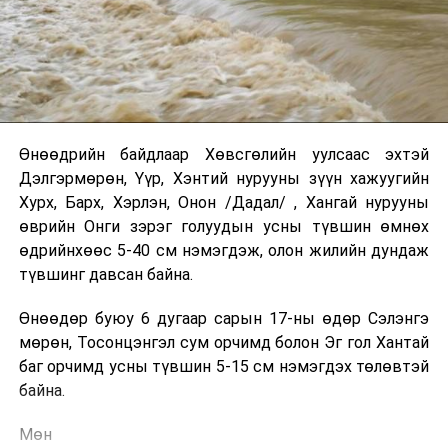
Өнөөдрийн байдлаар Хөвсгөлийн уулсаас эхтэй
Дэлгэрмөрөн, Үүр, Хэнтий нурууны зүүн хажуугийн
Хурх, Барх, Хэрлэн, Онон /Дадал/ , Хангай нурууны
өврийн Онги зэрэг голуудын усны түвшин өмнөх
өдрийнхөөс 5-40 см нэмэгдэж, олон жилийн дундаж
түвшинг давсан байна.
Өнөөдөр буюу 6 дугаар сарын 17-ны өдөр Сэлэнгэ
мөрөн, Тосонцэнгэл сум орчимд болон Эг гол Хантай
баг орчимд усны түвшин 5-15 см нэмэгдэх төлөвтэй
байна.
Мөн