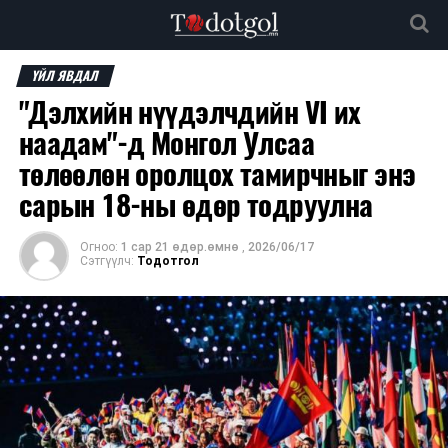
ҮЙЛ ЯВДАЛ
"Дэлхийн нүүдэлчдийн VI их
наадам"-д Монгол Улсаа
төлөөлөн оролцох тамирчныг энэ
сарын 18-ны өдөр тодруулна
Огноо:
1 сар 21 өдөр.өмнө
,
2026/06/17
Сэтгүүлч:
Тодотгол