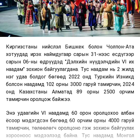
Киргизстаны нийслэл Бишкек болон Чолпон-Ата
хотуудад ирэх наймдугаар сарын 31-нээс есдүгээр
сарын 06-ны өдрүүдэд "Дэлхийн нүүдэлчдийн VI их
наадам" зохион байгуулагдана. Тус наадам нь 2 жилд
нэг удаа болдог бөгөөд 2022 онд Туркийн Изникд
болсон наадамд 102 орны 3000 гаруй тамирчин, 2024
онд Казахстаны Алматад 89 орны 2500 орчим
тамирчин оролцож байжээ.
Энэ удаагийн VI наадамд 60 орон оролцохоо албан
ёсоор мэдэгдсэн бөгөөд 60 орчим орны 4000 гаруй
тамирчин, төлөөлөгч оролцоно гэж зохион байгуулах
хорооноос мэдээлээд байна. Тус наадамд Монгол