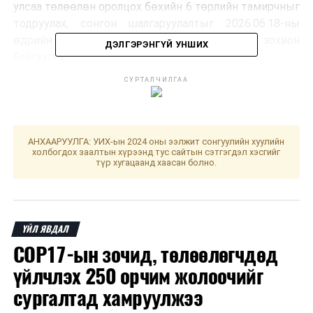
улсаа төлөөлөн оролцох бөхийн 6 төрлийн тамирчныг
тодруулах, сонгон шалгаруулалтыг 2026.06.18-ны
өдрийн 11.00 цагт Монгол бөхийн өргөөнд зохион
ДЭЛГЭРЭНГҮЙ УНШИХ
байгуулна.
СУРТАЛЧИЛГАА
Тус сонгон шалгаруулалт нь дараах бөхийн
төрлүүдээр, халз барилдаан хэлбэрээр зохион
байгуулагдана. Үүнд:
АНХААРУУЛГА: УИХ-ын 2024 оны ээлжит сонгуулийн хуулийн
холбогдох заалтын хүрээнд тус сайтын сэтгэгдэл хэсгийг
Монголын Үндэсний бөх
түр хугацаанд хаасан болно.
Казак Курес бөх
Иран Пахлавани бөх
Киргиз Алыш бөх
ҮЙЛ ЯВДАЛ
COP17-ын зочид, төлөөлөгчдөд
Кураш
үйлчлэх 250 орчим жолоочийг
Бүстэй барилдаан
сургалтад хамруулжээ
Эдгээр бөхийн төрлүүдээр эх орноо төлөөлөн