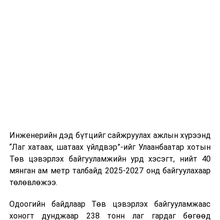
хэвийн горимоор ажлаа үргэлжүүлнэ гэж найдаж
байгуулалттай явуулах, үйлчилгээний нэгдсэн
байна. Шатахууны нөөцийг нэмэгдүүлэх,
стандарт, сахилга хариуцлагыг хэвшүүлэх бэлтгэл
нийлүүлэлтийг тогтворжуулах хүрээнд бусад эх
ажлын нэг хэсэг гэж
Зам, тээврийн яамнаас
үүсвэрийг нэмэгдүүлэх чиглэлд анхаарч байна.
мэдээллээ.
Замын-Үүд боомтоор 2000 тонн дизель түлш орж
ирсэн бөгөөд шилжүүлэн ачих ажиллагаа хийгдэж
байна" гэлээ
гэж Аж үйлдвэр, эрдэс баялгийн яамнаас
мэдээллээ.
Инженерийн дэд бүтцийг сайжруулах ажлын хүрээнд
“Лаг хатаах, шатаах үйлдвэр”-ийг Улаанбаатар хотын
Төв цэвэрлэх байгууламжийн урд хэсэгт, нийт 40
мянган ам метр талбайд 2025-2027 онд байгуулахаар
төлөвлөжээ.
Одоогийн байдлаар Төв цэвэрлэх байгууламжаас
хоногт дунджаар 238 тонн лаг гардаг бөгөөд