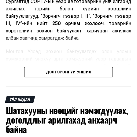
Сургалтад COP17-ын үеэр автотээврийн үйлчилгээнд
ажиллах төрийн болон хувийн хэвшлийн
байгууллагууд, “Зорчигч тээвэр I, II”, “Зорчигч тээвэр
III, IV”-ийн нийт
250 орчим жолооч
, тээврийн
хэрэгслийн зохион байгуулалт хариуцан ажиллах
албан хаагчид хамрагдаж байна.
Монгол Улсад зохион байгуулагдах олон улсын
хэмжээний энэхүү арга хэмжээний үеэр гадаадын
зочид, төлөөлөгчдөд аюулгүй, шуурхай, соёлтой,
ДЭЛГЭРЭНГҮЙ УНШИХ
мэргэжлийн түвшинд тээврийн үйлчилгээ үзүүлэх
бэлтгэлийг хангах нь сургалтын гол зорилго юм.
Сургалтаар COP17-ын ерөнхий ойлголт, ач холбогдол,
ҮЙЛ ЯВДАЛ
зохион байгуулалтын онцлог, зочид, төлөөлөгчдийн
Шатахууны нөөцийг нэмэгдүүлэх,
ангилал, үйлчилгээний стандарт, жолооч нарын үүрэг
хариуцлага, сахилга бат, үйлчилгээний соёл, ёс зүй,
доголдлыг арилгахад анхаарч
мэргэжлийн харилцааны талаар нэгдсэн мэдээлэл
байна
өгчээ.