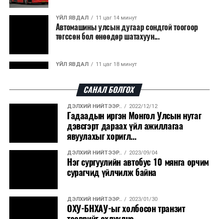
гарсан үнснээс фосфор сэргээн авах технологи
ашигладаг бол Нидерландад төвлөрсөн лаг
ҮЙЛ ЯВДАЛ
11 цаг 14 минут
Автомашины улсын дугаар сондгой тоогоор
боловсруулах үйлдвэрүүдээр дулаан, цахилгаан
төгссөн бол өнөөдөр шатахуун...
эрчим хүч үйлдвэрлэдэг.
Ийнхүү лаг хатаах, шатаах технологийг лагийн
ҮЙЛ ЯВДАЛ
11 цаг 18 минут
эзлэхүүнийг бууруулахын зэрэгцээ эрчим хүч
Улаанбаатарт өдөртөө 30 хэм дулаан
үйлдвэрлэх, нөөцийг дахин ашиглах чиглэлээр олон
САНАЛ БОЛГОХ
улсад өргөн ашиглаж байна.
ДЭЛХИЙ НИЙТЭЭР..
2022/12/12
ДЭЛХИЙ НИЙТЭЭР..
2026/08/06
Гадаадын иргэн Монгол Улсын нутаг
“Уралдронзавод” компанийн ерөнхий
дэвсгэрт дараах үйл ажиллагаа
захирлын автомашиныг дэлбэлжээ...
явуулахыг хоригл...
ДЭЛХИЙ НИЙТЭЭР..
2023/09/04
ҮЙЛ ЯВДАЛ
2026/08/06
Нэг сургуулийн автобус 10 мянга орчим
Сүхбаатар боомтоор тав хоногт 10 мянга гаруй
сурагчид үйлчилж байна
тонн АИ-92 автобензин и...
ДЭЛХИЙ НИЙТЭЭР..
2023/01/30
ДЭЛХИЙ НИЙТЭЭР..
2026/08/06
ОХУ-БНХАУ-ыг холбосон транзит
Вашингтон мужийн ой хээрийн түймрийг
тээврийг эхлүүлнэ