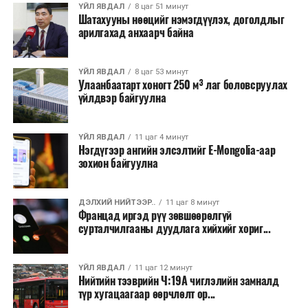
хэлбэрээр хэрэгжүүлэхээр тусгажээ.
ҮЙЛ ЯВДАЛ
8 цаг 51 минут
Шатахууны нөөцийг нэмэгдүүлэх, доголдлыг
арилгахад анхаарч байна
Лаг хатаах, шатаах технологи нь бохир ус цэвэрлэх
байгууламжаас гардаг лагийг байгаль орчинд аюулгүй
аргаар боловсруулж, эзлэхүүнийг эрс бууруулах
ҮЙЛ ЯВДАЛ
8 цаг 53 минут
Улаанбаатарт хоногт 250 м³ лаг боловсруулах
зориулалттай. Лагийг өндөр температурт шатааснаар
үйлдвэр байгуулна
эзлэхүүн нь 90 хүртэл хувиар буурч, бактери, вирус
болон бусад өвчин үүсгэгч бичил биетнийг устгах
боломжтой.
ҮЙЛ ЯВДАЛ
11 цаг 4 минут
Нэгдүгээр ангийн элсэлтийг E-Mongolia-аар
зохион байгуулна
Түүнчлэн шаталтын явцад үүсэх дулааныг цахилгаан
болон дулааны эрчим хүч үйлдвэрлэхэд ашиглаж
болдог. Зарим технологийн хувьд шаталтын дараа
ДЭЛХИЙ НИЙТЭЭР..
11 цаг 8 минут
Францад иргэд рүү зөвшөөрөлгүй
үлдэх үнснээс фосфор зэрэг ашигт эрдсийг сэргээн
сурталчилгааны дуудлага хийхийг хориг...
авах боломжтой аж.
Япон, Герман, Швейцар, Нидерланд, Өмнөд Солонгос
ҮЙЛ ЯВДАЛ
11 цаг 12 минут
зэрэг улс лаг хатаах, шатаах технологийг ашиглаж
Нийтийн тээврийн Ч:19А чиглэлийн замналд
түр хугацаагаар өөрчлөлт ор...
байна. Тухайлбал, Германд лаг шатаах үйлдвэрээс