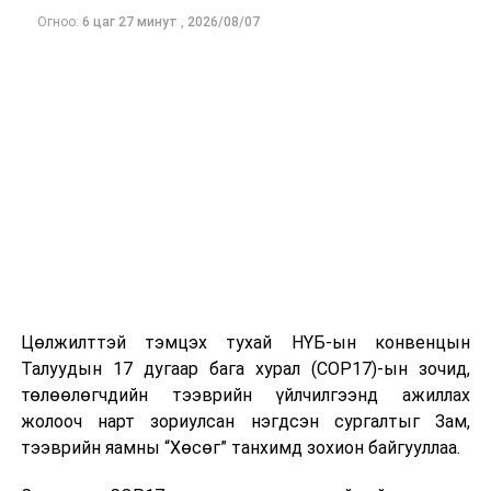
"Дэлхийн нүүдэлчдийн VI их наадам" оролцох
Огноо:
6 цаг 27 минут
,
2026/08/07
тамирчны сонгон шалгаруултад оролцох боломжтой
юм байна.
ДАРААХ МЭДЭЭ
Дотоодын зах зээлд зарагдаж буй бүх эмийг нэг
сарын хугацаанд шинжлэхийг Ерөнхий сайд Н.Учрал
үүрэг болголоо
ӨМНӨХ МЭДЭЭ
УИХ: Өнөөдөр хуралдах ажлын хэсэг
Цөлжилттэй тэмцэх тухай НҮБ-ын конвенцын
Талуудын 17 дугаар бага хурал (COP17)-ын зочид,
төлөөлөгчдийн тээврийн үйлчилгээнд ажиллах
жолооч нарт зориулсан нэгдсэн сургалтыг Зам,
тээврийн яамны “Хөсөг” танхимд зохион байгууллаа.