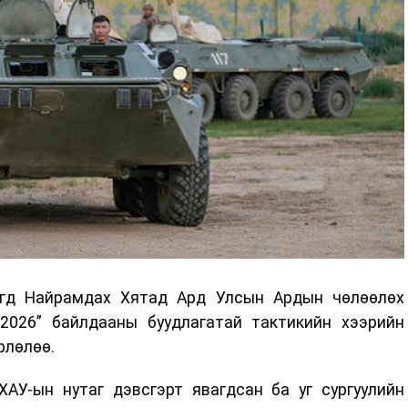
үгд Найрамдах Хятад Ард Улсын Ардын чөлөөлөх
2026” байлдааны буудлагатай тактикийн хээрийн
рлөлөө.
ХАУ-ын нутаг дэвсгэрт явагдсан ба уг сургуулийн