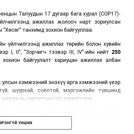
енцын Талуудын 17 дугаар бага хурал (COP17)-
үйлчилгээнд ажиллах жолооч нарт зориулсан
 “Хөсөг” танхимд зохион байгууллаа.
йн үйлчилгээнд ажиллах төрийн болон хувийн
р I, II”, “Зорчигч тээвэр III, IV”-ийн нийт
250
н зохион байгуулалт хариуцан ажиллах албан
н улсын хэмжээний энэхүү арга хэмжээний үеэр
гүй, шуурхай, соёлтой, мэргэжлийн түвшинд
 хангах нь сургалтын гол зорилго юм.
, ач холбогдол, зохион байгуулалтын онцлог,
лчилгээний стандарт, жолооч нарын үүрэг
ЭРЭНГҮЙ УНШИХ
й соёл, ёс зүй, мэргэжлийн харилцааны талаар