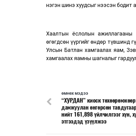
нэгэн шинэ хуудсыг нээсэн бодит 
Хаалтын ёслолын ажиллагааны т
өгөгдсөн үүргийг өндөр түвшинд г
Улсын Батлан хамгаалах яам, Зэ
хамгаалах яамны шагналыг гардуу
ӨМНӨХ МЭДЭЭ
“ХУРДАН” киоск төхөөрөмжөөр
дамжуулан өнгөрсөн тавдугаа
нийт 161,898 үйлчилгээг хүн, 
этгээдэд үзүүлжээ