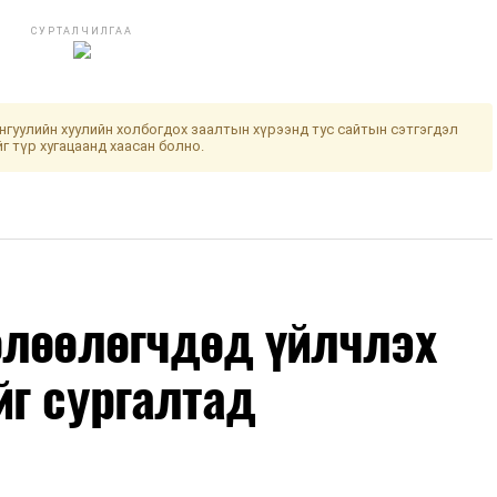
СУРТАЛЧИЛГАА
гуулийн хуулийн холбогдох заалтын хүрээнд тус сайтын сэтгэгдэл
йг түр хугацаанд хаасан болно.
өлөөлөгчдөд үйлчлэх
йг сургалтад