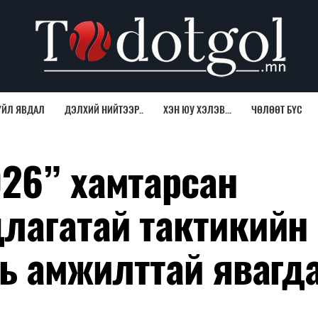
ҮЙЛ ЯВДАЛ
ДЭЛХИЙ НИЙТЭЭР..
ХЭН ЮУ ХЭЛЭВ...
ЧӨЛӨӨТ БҮС
26” хамтарсан
лагатай тактикийн
ль амжилттай явагд