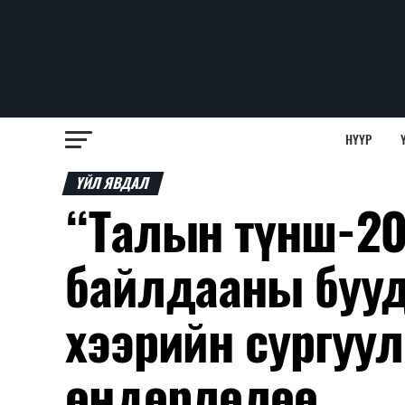
НҮҮР
ҮЙЛ ЯВДАЛ
“Талын түнш-20
байлдааны бууд
хээрийн сургуу
өндөрлөлөө