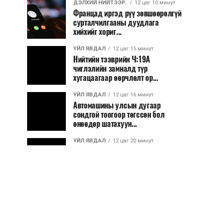
ДЭЛХИЙ НИЙТЭЭР..
12 цаг 10 минут
Францад иргэд рүү зөвшөөрөлгүй
сурталчилгааны дуудлага
хийхийг хориг...
ҮЙЛ ЯВДАЛ
12 цаг 15 минут
Нийтийн тээврийн Ч:19А
чиглэлийн замналд түр
хугацаагаар өөрчлөлт ор...
ҮЙЛ ЯВДАЛ
12 цаг 16 минут
Автомашины улсын дугаар
сондгой тоогоор төгссөн бол
өнөөдөр шатахуун...
ҮЙЛ ЯВДАЛ
12 цаг 20 минут
Улаанбаатарт өдөртөө 30 хэм
дулаан
ДЭЛХИЙ НИЙТЭЭР..
2026/08/06
“Уралдронзавод” компанийн
ерөнхий захирлын автомашиныг
дэлбэлжээ...