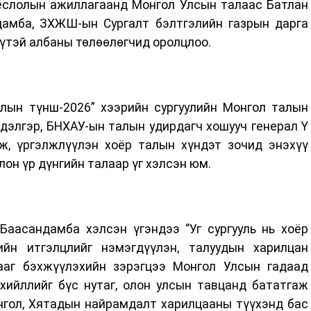
 ёслолын ажиллагаанд Монгол Улсын талаас Батлан
амба, ЗХЖШ-ын Сургалт бэлтгэлийн газрын дарга
үтэй албаны төлөөлөгчид оролцлоо.
лын түнш-2026” хээрийн сургуулийн Монгол талын
дэлгэр, БНХАУ-ын талын удирдагч хошууч генерал Ү
, үргэлжлүүлэн хоёр талын хүндэт зочид энэхүү
лон үр дүнгийн талаар үг хэлсэн юм.
Баасандамба хэлсэн үгэндээ “Уг сургууль нь хоёр
ийн итгэлцлийг нэмэгдүүлэн, талуудын харилцан
ааг бэхжүүлэхийн зэрэгцээ Монгол Улсын гадаад
хийллийг бүс нутаг, олон улсын тавцанд бататгаж
нгол, Хятадын найрамдалт харилцааны түүхэнд бас