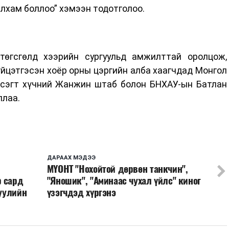
алхам боллоо” хэмээн тодотголоо.
өгсгөлд хээрийн сургуульд амжилттай оролцож,
үйцэтгэсэн хоёр орны цэргийн алба хаагчдад Монгол
всэгт хүчний Жанжин штаб болон БНХАУ-ын Батлан
ллаа.
ДАРААХ МЭДЭЭ
МҮОНТ "Нохойтой дөрвөн танкчин",
р сард
"Яношик", "Аминаас чухал үйлс" киног
хуулийн
үзэгчдэд хүргэнэ