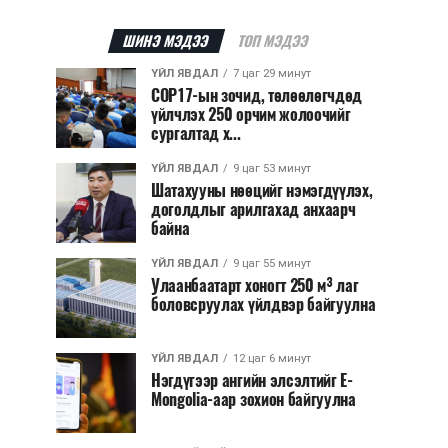
ШИНЭ МЭДЭЭ
ТОП МЭДЭЭ
ҮЙЛ ЯВДАЛ
7 цаг 29 минут
COP17-ын зочид, төлөөлөгчдөд
үйлчлэх 250 орчим жолоочийг
сургалтад х...
ҮЙЛ ЯВДАЛ
9 цаг 53 минут
Шатахууны нөөцийг нэмэгдүүлэх,
доголдлыг арилгахад анхаарч
байна
ҮЙЛ ЯВДАЛ
9 цаг 55 минут
Улаанбаатарт хоногт 250 м³ лаг
боловсруулах үйлдвэр байгуулна
ҮЙЛ ЯВДАЛ
12 цаг 6 минут
Нэгдүгээр ангийн элсэлтийг E-
Mongolia-аар зохион байгуулна