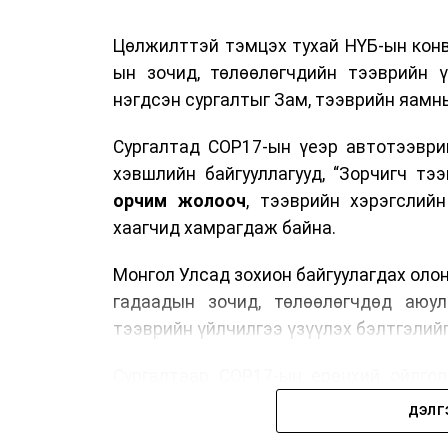
Цөлжилттэй тэмцэх тухай НҮБ-ын конв
ын зочид, төлөөлөгчдийн тээврийн 
нэгдсэн сургалтыг Зам, тээврийн яамны
Сургалтад COP17-ын үеэр автотээври
хэвшлийн байгууллагууд, “Зорчигч тээвэ
орчим жолооч
, тээврийн хэрэгслий
хаагчид хамрагдаж байна.
Монгол Улсад зохион байгуулагдах оло
гадаадын зочид, төлөөлөгчдөд аюул
тээврийн үйлчилгээ үзүүлэх бэлтгэлийг
Сургалтаар COP17-ын ерөнхий ойлголт
зочид, төлөөлөгчдийн ангилал, үй
ДЭЛГ
хариуцлага, сахилга бат, үйлчилгээни