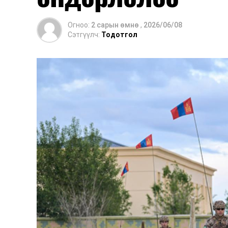
Огноо:
2 сарын өмнө
,
2026/06/08
Сэтгүүлч:
Тодотгол