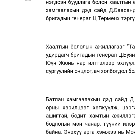
нэгдсэн буудлага болон хаалтын
хамгаалахын дэд сайд Д.Баасанд
бригадын генерал Ц.Төрмөнх тэргү
Хаалтын ёслолын ажиллагааг “Та
удирдагч бригадын генерал Ц.Буян
Юүн Жюнь нар илтгэлээр эхлүүлж
сургуулийн онцлог, ач холбогдол бо
Батлан хамгаалахын дэд сайд Д.
орны харилцааг хөгжүүлж, цэрг
ашигтай, бодит хамтын ажиллаг
бодлогын мөн чанар, түүний илэр
байна. Энэхүү арга хэмжээ нь Мо