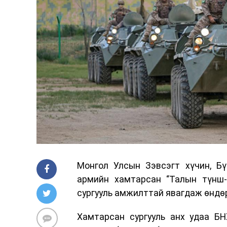
Монгол Улсын Зэвсэгт хүчин, Б
армийн хамтарсан “Талын түнш-
сургууль амжилттай явагдаж өндө
Хамтарсан сургууль анх удаа БН