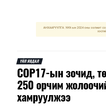
АНХААРУУЛГА: УИХ-ын 2024 оны ээлжит сон
хэсги
ҮЙЛ ЯВДАЛ
COP17-ын зочид, т
250 орчим жолоочи
хамруулжээ