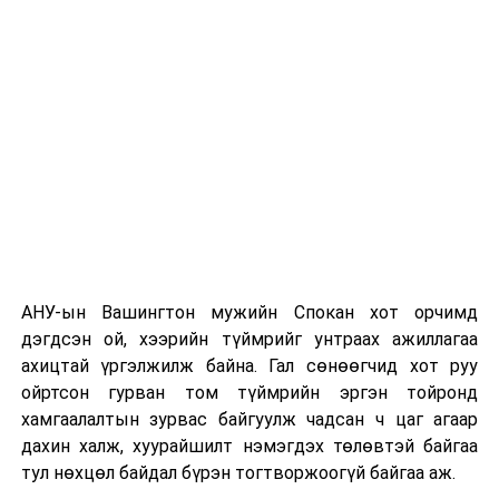
этгээдүүдийн талаар дэлгэрэнгүй мэдээлэл гараагүй
байна.
АНУ-ын Вашингтон мужийн Спокан хот орчимд
дэгдсэн ой, хээрийн түймрийг унтраах ажиллагаа
ахицтай үргэлжилж байна. Гал сөнөөгчид хот руу
ойртсон гурван том түймрийн эргэн тойронд
хамгаалалтын зурвас байгуулж чадсан ч цаг агаар
дахин халж, хуурайшилт нэмэгдэх төлөвтэй байгаа
тул нөхцөл байдал бүрэн тогтворжоогүй байгаа аж.