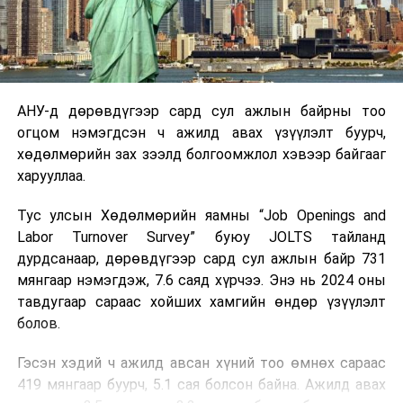
АНУ-д дөрөвдүгээр сард сул ажлын байрны тоо
огцом нэмэгдсэн ч ажилд авах үзүүлэлт буурч,
хөдөлмөрийн зах зээлд болгоомжлол хэвээр байгааг
харууллаа.
Тус улсын Хөдөлмөрийн яамны “Job Openings and
Labor Turnover Survey” буюу JOLTS тайланд
дурдсанаар, дөрөвдүгээр сард сул ажлын байр 731
мянгаар нэмэгдэж, 7.6 саяд хүрчээ. Энэ нь 2024 оны
тавдугаар сараас хойших хамгийн өндөр үзүүлэлт
болов.
Гэсэн хэдий ч ажилд авсан хүний тоо өмнөх сараас
419 мянгаар буурч, 5.1 сая болсон байна. Ажилд авах