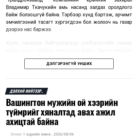
Владимир Ткачукийн амь насанд халдах оролдлого
байж болзошгүй байна. Тэрбээр хүнд бэртэж, эрчимт
эмчилгээний тасагт хүргэгдсэн бол жолооч нь газар
дээрээ нас баржээ.
Хууль сахиулах байгууллагууд дэлбэрэлтийн талаар
албан ёсны тайлбар хийгээгүй байна. Харин мөрдөн
шалгах байгууллага олон нийтэд аюултай аргаар
ДЭЛГЭРЭНГҮЙ УНШИХ
хүний амь насанд халдахыг завдсан гэх үндэслэлээр
эрүүгийн хэрэг үүсгэсэн талаар эх сурвалж
мэдээлжээ.
ДЭЛХИЙ НИЙТЭЭР..
“Уралдронзавод” компани 2023 онд Екатеринбург
Вашингтон мужийн ой хээрийн
хотод байгуулагдсан бөгөөд нисгэгчгүй нисэх
төхөөрөмж үйлдвэрлэдэг аж. Тус компанийн 2025
түймрийг хяналтад авах ажил
оны орлого 6.2 тэрбум рубль, цэвэр ашиг нь 1.9
ахицтай байна
тэрбум рубльд хүрсэн гэж РБК мэдээлсэн байна.
Огноо:
1 өдрийн өмнө
,
2026/08/06
Одоогоор дэлбэрэлтийн шалтгаан, хэрэгт холбоотой