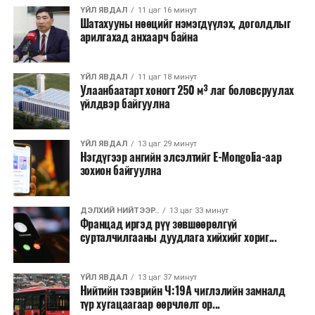
ҮЙЛ ЯВДАЛ
11 цаг 16 минут
бүртгэгдсэн байна. Цаг уурын байгууллагууд ойрын
Шатахууны нөөцийг нэмэгдүүлэх, доголдлыг
өдрүүдэд агаарын температур дахин огцом
арилгахад анхаарч байна
нэмэгдэж, хуурайшилт эрчимжих төлөвтэй байгааг
анхааруулсан бөгөөд энэ нь гал унтраах ажиллагаанд
ҮЙЛ ЯВДАЛ
11 цаг 18 минут
шинэ сорилт учруулж болзошгүйг онцолжээ.
Улаанбаатарт хоногт 250 м³ лаг боловсруулах
үйлдвэр байгуулна
ҮЙЛ ЯВДАЛ
13 цаг 29 минут
Нэгдүгээр ангийн элсэлтийг E-Mongolia-аар
зохион байгуулна
ДЭЛХИЙ НИЙТЭЭР..
13 цаг 33 минут
Францад иргэд рүү зөвшөөрөлгүй
сурталчилгааны дуудлага хийхийг хориг...
ҮЙЛ ЯВДАЛ
13 цаг 37 минут
Нийтийн тээврийн Ч:19А чиглэлийн замналд
түр хугацаагаар өөрчлөлт ор...