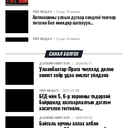
ҮЙЛ ЯВДАЛ
13 цаг 39 минут
Автомашины улсын дугаар сондгой тоогоор
төгссөн бол өнөөдөр шатахуун...
ҮЙЛ ЯВДАЛ
13 цаг 43 минут
Улаанбаатарт өдөртөө 30 хэм дулаан
САНАЛ БОЛГОХ
ДЭЛХИЙ НИЙТЭЭР..
2024/06/11
ДЭЛХИЙ НИЙТЭЭР..
2026/08/06
Улаанбаатар-Прага чиглэлд долоо
“Уралдронзавод” компанийн ерөнхий
хоногт хоёр удаа нислэг үйлдэнэ
захирлын автомашиныг дэлбэлжээ...
ҮЙЛ ЯВДАЛ
2021/01/08
ҮЙЛ ЯВДАЛ
2026/08/06
БГД-ийн 5, 6-р хорооны тодорхой
Сүхбаатар боомтоор тав хоногт 10 мянга гаруй
байршилд хязгаарлалтын дэглэм
тонн АИ-92 автобензин и...
хэсэгчлэн тогтооло...
ДЭЛХИЙ НИЙТЭЭР..
2025/09/23
ДЭЛХИЙ НИЙТЭЭР..
2026/08/06
Байгаль орчны ахлах албан
Вашингтон мужийн ой хээрийн түймрийг