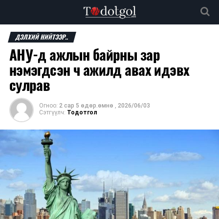
ДЭЛХИЙ НИЙТЭЭР..
АНУ-д ажлын байрны зар
нэмэгдсэн ч ажилд авах идэвх
сулрав
Огноо:
2 сар 5 өдөр.өмнө
,
2026/06/03
Сэтгүүлч:
Тодотгол