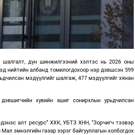
 шалгалт, дүн шинжилгээний хэлтэс нь 2026 оны
дэд нийтийн албанд томилогдохоор нэр дэвшсэн 599
ьдчилсан мэдүүлгийг шалгаж, 477 мэдүүлгийг хянан
 дэвшигчийн хувийн ашиг сонирхлын урьдчилсан
дэнэс алт ресурс” ХХК, УБТЗ ХНН, “Зорчигч тээвэр
 Мал эмнэлгийн газар зэрэг байгууллагын холбогдох