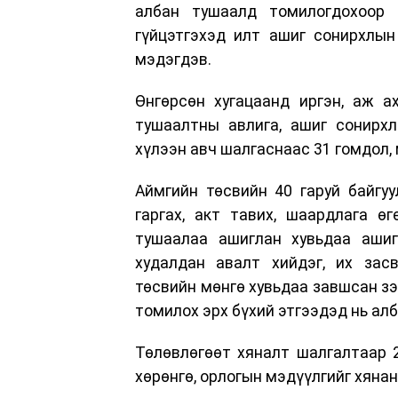
албан тушаалд томилогдохоор 
гүйцэтгэхэд илт ашиг сонирхлын
мэдэгдэв.
Өнгөрсөн хугацаанд иргэн, аж а
тушаалтны авлига, ашиг сонирхл
хүлээн авч шалгаснаас 31 гомдол,
Аймгийн төсвийн 40 гаруй байгуу
гаргах, акт тавих, шаардлага ө
тушаалаа ашиглан хувьдаа ашиг
худалдан авалт хийдэг, их засв
төсвийн мөнгө хувьдаа завшсан зэ
томилох эрх бүхий этгээдэд нь алб
Төлөвлөгөөт хяналт шалгалтаар 
хөрөнгө, орлогын мэдүүлгийг хяна