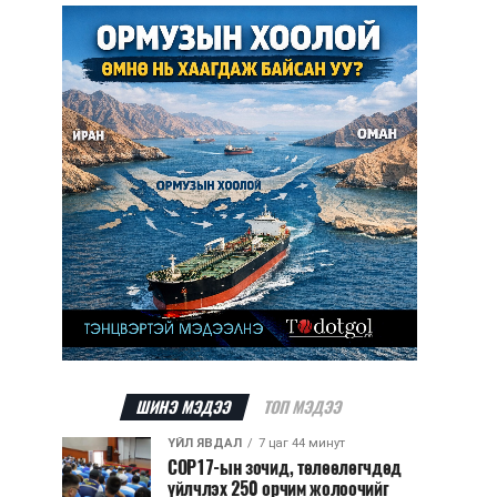
ШИНЭ МЭДЭЭ
ТОП МЭДЭЭ
ҮЙЛ ЯВДАЛ
7 цаг 44 минут
COP17-ын зочид, төлөөлөгчдөд
үйлчлэх 250 орчим жолоочийг