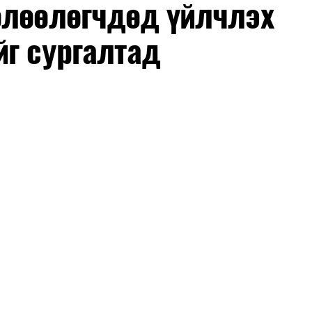
өлөөлөгчдөд үйлчлэх
йг сургалтад