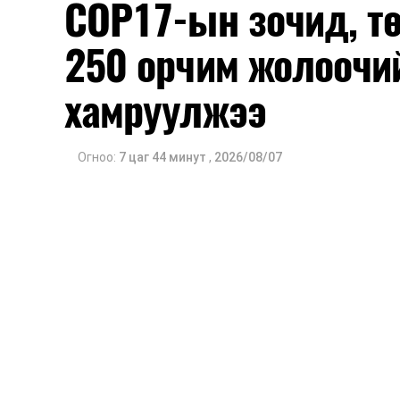
COP17-ын зочид, т
250 орчим жолоочи
хамруулжээ
Огноо:
7 цаг 44 минут
,
2026/08/07