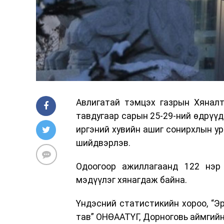
Авлигатай тэмцэх газрын Хяналт
тавдугаар сарын 25-29-ний өдрүү
иргэний хувийн ашиг сонирхлын ур
шийдвэрлэв.
Одоогоор ажиллагаанд 122 нэр
мэдүүлэг хянагдаж байна.
Үндэсний статистикийн хороо, “Эр
тав” ОНӨААТҮГ, Дорноговь аймгийн