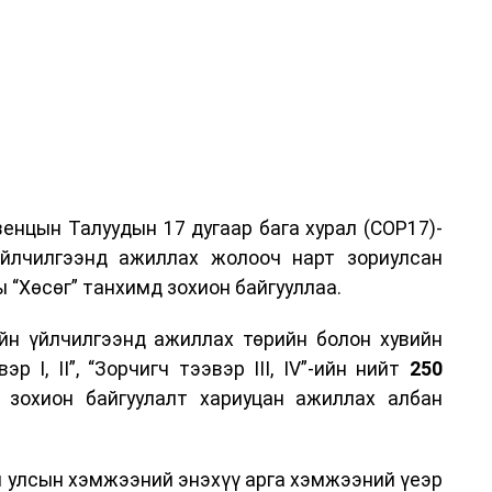
енцын Талуудын 17 дугаар бага хурал (COP17)-
үйлчилгээнд ажиллах жолооч нарт зориулсан
 “Хөсөг” танхимд зохион байгууллаа.
йн үйлчилгээнд ажиллах төрийн болон хувийн
р I, II”, “Зорчигч тээвэр III, IV”-ийн нийт
250
н зохион байгуулалт хариуцан ажиллах албан
н улсын хэмжээний энэхүү арга хэмжээний үеэр