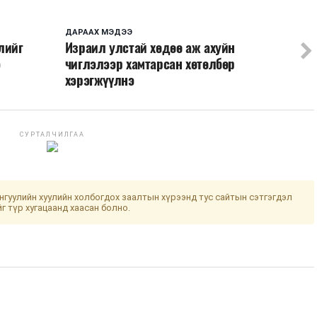
ДАРААХ МЭДЭЭ
лийг
Израил улстай хөдөө аж ахуйн
э
чиглэлээр хамтарсан хөтөлбөр
хэрэгжүүлнэ
СУРТАЛЧИЛГАА
гуулийн хуулийн холбогдох заалтын хүрээнд тус сайтын сэтгэгдэл
йг түр хугацаанд хаасан болно.