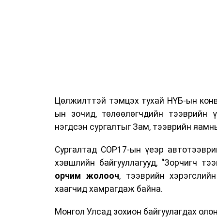
Цөлжилттэй тэмцэх тухай НҮБ-ын конв
ын зочид, төлөөлөгчдийн тээврийн 
нэгдсэн сургалтыг Зам, тээврийн яамны
Сургалтад COP17-ын үеэр автотээври
хэвшлийн байгууллагууд, “Зорчигч тээвэ
орчим жолооч
, тээврийн хэрэгслий
хаагчид хамрагдаж байна.
Монгол Улсад зохион байгуулагдах оло