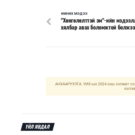
ӨМНӨХ МЭДЭЭ
"Хөнгөлөлттэй эм"-ийн мэдээл
хялбар авах боломжтой болжэ
АНХААРУУЛГА: УИХ-ын 2024 оны ээлжит сон
хэсги
ҮЙЛ ЯВДАЛ