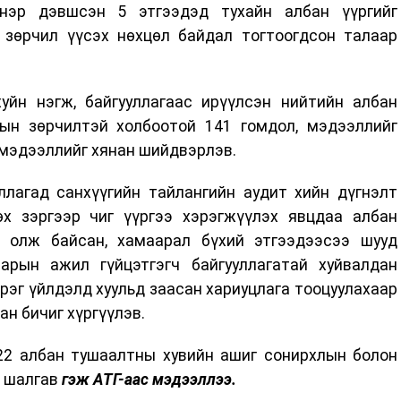
нэр дэвшсэн 5 этгээдэд тухайн албан үүргийг
 зөрчил үүсэх нөхцөл байдал тогтоогдсон талаар
хуйн нэгж, байгууллагаас ирүүлсэн нийтийн албан
ын зөрчилтэй холбоотой 141 гомдол, мэдээллийг
 мэдээллийг хянан шийдвэрлэв.
ллагад санхүүгийн тайлангийн аудит хийн дүгнэлт
гөх зэргээр чиг үүргээ хэрэгжүүлэх явцдаа албан
 олж байсан, хамаарал бүхий этгээдээсээ шууд
арын ажил гүйцэтгэгч байгууллагатай хуйвалдан
рэг үйлдэлд хуульд заасан хариуцлага тооцуулахаар
ан бичиг хүргүүлэв.
22 албан тушаалтны хувийн ашиг сонирхлын болон
н шалгав
гэж АТГ-аас мэдээллээ.