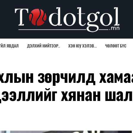
ҮЙЛ ЯВДАЛ
ДЭЛХИЙ НИЙТЭЭР..
ХЭН ЮУ ХЭЛЭВ...
ЧӨЛӨӨТ БҮС
рхлын зөрчилд хама
дээллийг хянан шал