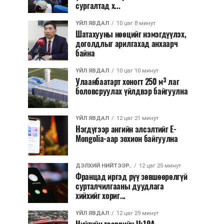
сургалтад х...
ҮЙЛ ЯВДАЛ
10 цаг 8 минут
Шатахууны нөөцийг нэмэгдүүлэх,
доголдлыг арилгахад анхаарч
байна
ҮЙЛ ЯВДАЛ
10 цаг 10 минут
Улаанбаатарт хоногт 250 м³ лаг
боловсруулах үйлдвэр байгуулна
ҮЙЛ ЯВДАЛ
12 цаг 21 минут
Нэгдүгээр ангийн элсэлтийг E-
Mongolia-аар зохион байгуулна
ДЭЛХИЙ НИЙТЭЭР..
12 цаг 25 минут
Францад иргэд рүү зөвшөөрөлгүй
сурталчилгааны дуудлага
хийхийг хориг...
ҮЙЛ ЯВДАЛ
12 цаг 29 минут