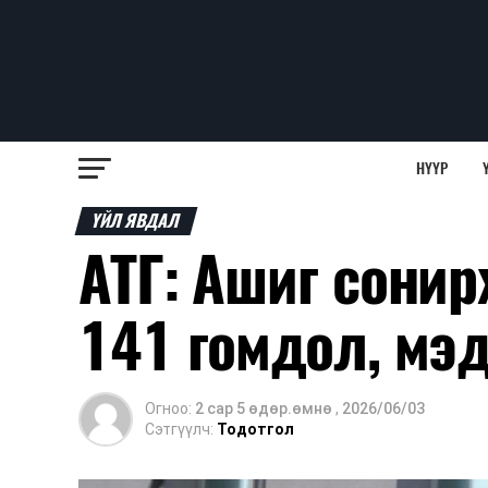
НҮҮР
ҮЙЛ ЯВДАЛ
АТГ: Ашиг сони
141 гомдол, мэ
Огноо:
2 сар 5 өдөр.өмнө
,
2026/06/03
Сэтгүүлч:
Тодотгол