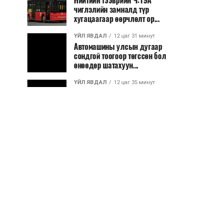
Нийтийн тээврийн Ч:19А
чиглэлийн замналд түр
хугацаагаар өөрчлөлт ор...
ҮЙЛ ЯВДАЛ
12 цаг 31 минут
Автомашины улсын дугаар
сондгой тоогоор төгссөн бол
өнөөдөр шатахуун...
ҮЙЛ ЯВДАЛ
12 цаг 35 минут
Улаанбаатарт өдөртөө 30 хэм
дулаан
ДЭЛХИЙ НИЙТЭЭР..
2026/08/06
“Уралдронзавод” компанийн
ерөнхий захирлын автомашиныг
дэлбэлжээ...
ҮЙЛ ЯВДАЛ
2026/08/06
Сүхбаатар боомтоор тав хоногт 10
мянга гаруй тонн АИ-92
автобензин и...