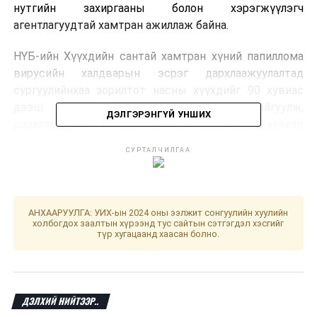
нутгийн захиргааны болон хэрэгжүүлэгч
агентлагуудтай хамтран ажиллаж байна.
НҮБ-ийн Хүүхдийн сантай хамтран хүний папиллома
вирусийн халдварын эсрэг дархлаажуулалтад
сургуулийнхаа зорилтот насны хүүхдийг 90 хувиас
дээш хамруулах сарын аян зохион байгуулж,
ДЭЛГЭРЭНГҮЙ УНШИХ
дархлаажуулалтын хамралтыг 10,4 хувиар
нэмэгдүүлсэн байна.
СУРТАЛЧИЛГАА
Энэхүү аянд амжилттай оролцсон харьяа эрүүл
мэндийн байгууллагууд болон нийслэлийн төрийн
өмчит 22 сургуулийн удирдлага хамт олон, бидний
АНХААРУУЛГА: УИХ-ын 2024 оны ээлжит сонгуулийн хуулийн
ажлыг дэмжин ажилласан байна.
холбогдох заалтын хүрээнд тус сайтын сэтгэгдэл хэсгийг
түр хугацаанд хаасан болно.
ДАРААХ МЭДЭЭ
ХӨСҮТ: Улаанбурхан өвчний батлагдсан тохиолдол
хоёроор нэмэгджээ
ДЭЛХИЙ НИЙТЭЭР..
ӨМНӨХ МЭДЭЭ