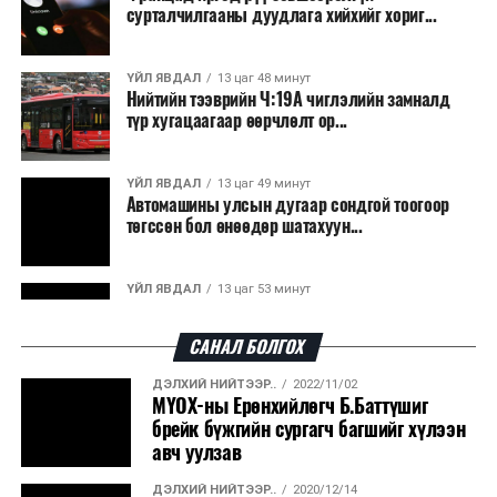
сурталчилгааны дуудлага хийхийг хориг...
ҮЙЛ ЯВДАЛ
13 цаг 48 минут
Нийтийн тээврийн Ч:19А чиглэлийн замналд
түр хугацаагаар өөрчлөлт ор...
ҮЙЛ ЯВДАЛ
13 цаг 49 минут
Автомашины улсын дугаар сондгой тоогоор
төгссөн бол өнөөдөр шатахуун...
ҮЙЛ ЯВДАЛ
13 цаг 53 минут
Улаанбаатарт өдөртөө 30 хэм дулаан
САНАЛ БОЛГОХ
ДЭЛХИЙ НИЙТЭЭР..
2022/11/02
ДЭЛХИЙ НИЙТЭЭР..
2026/08/06
МҮОХ-ны Ерөнхийлөгч Б.Баттүшиг
“Уралдронзавод” компанийн ерөнхий
брейк бүжгийн сургагч багшийг хүлээн
захирлын автомашиныг дэлбэлжээ...
авч уулзав
ДЭЛХИЙ НИЙТЭЭР..
2020/12/14