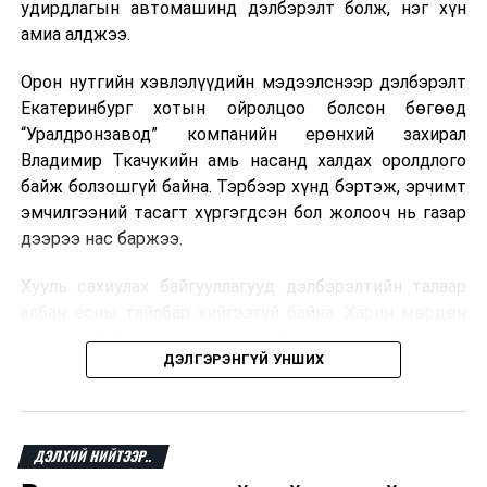
удирдлагын автомашинд дэлбэрэлт болж, нэг хүн
Мароккогийн дуудлагын төвүүдийн орлогын 80 гаруй
амиа алджээ.
хувь Францын зах зээлээс бүрддэг бөгөөд тус улсын
40–50 мянган ажлын байр эрсдэлд орж болзошгүйг
Орон нутгийн хэвлэлүүдийн мэдээлснээр дэлбэрэлт
Мароккогийн хөдөлмөр эрхлэлтийн сайд мэдэгджээ.
Екатеринбург хотын ойролцоо болсон бөгөөд
“Уралдронзавод” компанийн ерөнхий захирал
Владимир Ткачукийн амь насанд халдах оролдлого
байж болзошгүй байна. Тэрбээр хүнд бэртэж, эрчимт
эмчилгээний тасагт хүргэгдсэн бол жолооч нь газар
дээрээ нас баржээ.
Хууль сахиулах байгууллагууд дэлбэрэлтийн талаар
албан ёсны тайлбар хийгээгүй байна. Харин мөрдөн
шалгах байгууллага олон нийтэд аюултай аргаар
ДЭЛГЭРЭНГҮЙ УНШИХ
хүний амь насанд халдахыг завдсан гэх үндэслэлээр
эрүүгийн хэрэг үүсгэсэн талаар эх сурвалж
мэдээлжээ.
ДЭЛХИЙ НИЙТЭЭР..
“Уралдронзавод” компани 2023 онд Екатеринбург