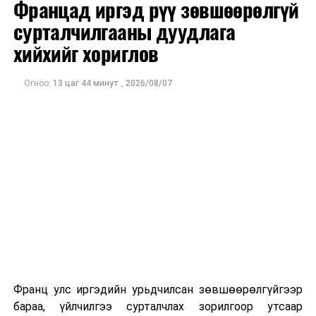
Францад иргэд рүү зөвшөөрөлгүй
ХӨСҮТ: Риновирусийн халдвар хатгаа болж хүндрэх
сурталчилгааны дуудлага
эрсдэлтэй байна
хийхийг хориглов
Огноо:
13 цаг 44 минут
,
2026/08/07
Франц улс иргэдийн урьдчилсан зөвшөөрөлгүйгээр
бараа, үйлчилгээ сурталчлах зорилгоор утсаар