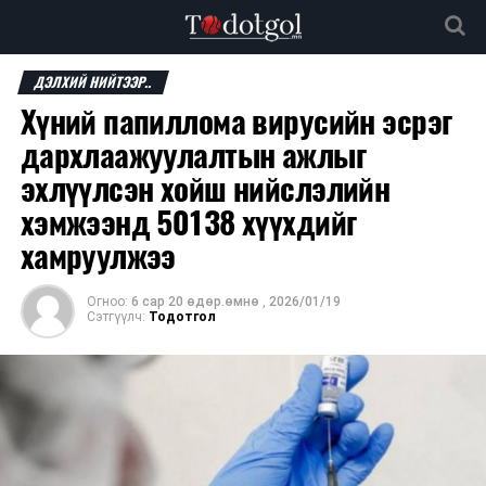
ДЭЛХИЙ НИЙТЭЭР..
Хүний папиллома вирусийн эсрэг
дархлаажуулалтын ажлыг
эхлүүлсэн хойш нийслэлийн
хэмжээнд 50138 хүүхдийг
хамруулжээ
Огноо:
6 сар 20 өдөр.өмнө
,
2026/01/19
Сэтгүүлч:
Тодотгол