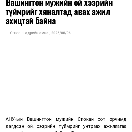
Вашингтон мужийн ой хээрийн
хотод байгуулагдсан бөгөөд нисгэгчгүй нисэх
төхөөрөмж үйлдвэрлэдэг аж. Тус компанийн 2025
түймрийг хяналтад авах ажил
оны орлого 6.2 тэрбум рубль, цэвэр ашиг нь 1.9
ахицтай байна
тэрбум рубльд хүрсэн гэж РБК мэдээлсэн байна.
Огноо:
1 өдрийн өмнө
,
2026/08/06
Одоогоор дэлбэрэлтийн шалтгаан, хэрэгт холбоотой
этгээдүүдийн талаар дэлгэрэнгүй мэдээлэл гараагүй
байна.
АНУ-ын Вашингтон мужийн Спокан хот орчимд
дэгдсэн ой, хээрийн түймрийг унтраах ажиллагаа