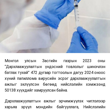
Монгол улсын Засгийн газрын 2023 оны
“Дархлаажуулалтын үндэсний товлолыг шинэчлэн
батлах тухай᠌” 472 дугаар тогтоолын дагуу 2024 оноос
хүний папиллома вирусийн эсрэг дархлаажуулалтын
ажлыг эхлүүлсэн бөгөөд нийслэлийн хэмжээнд
50138 хүүхдийг хамруулсан байна.
Дархлаажуулалтын ажлыг эрчимжүүлэх чиглэлээр
харьяа эрүүл мэндийн байгууллага, Нийслэлийн