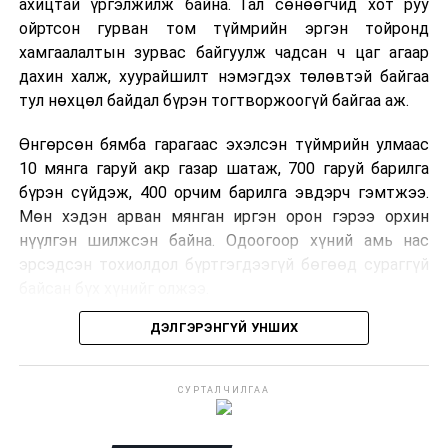
ахицтай үргэлжилж байна. Гал сөнөөгчид хот руу
ойртсон гурван том түймрийн эргэн тойронд
хамгаалалтын зурвас байгуулж чадсан ч цаг агаар
дахин халж, хуурайшилт нэмэгдэх төлөвтэй байгаа
тул нөхцөл байдал бүрэн тогтворжоогүй байгаа аж.
Өнгөрсөн бямба гарагаас эхэлсэн түймрийн улмаас
10 мянга гаруй акр газар шатаж, 700 гаруй барилга
бүрэн сүйдэж, 400 орчим барилга эвдэрч гэмтжээ.
Мөн хэдэн арван мянган иргэн орон гэрээ орхин
нүүлгэн шилжсэн байна. Одоогоор хүний амь нас
эрсэдсэн тохиолдол бүртгэгдээгүй бөгөөд сураггүй
байсан бүх хүнийг олжээ.
ДЭЛГЭРЭНГҮЙ УНШИХ
Албаныхны мэдээлснээр түймрийн нэг голомтыг
санаатайгаар тавьсан байж болзошгүй хэрэгт 37
настай Аарон Фариначчиг баривчилж, галдан
СУРТАЛЧИЛГАА
шатаасан гэх үндэслэлээр эрүүгийн хэрэг үүсгэн
шалгаж байна. Харин бусад хоёр түймрийн