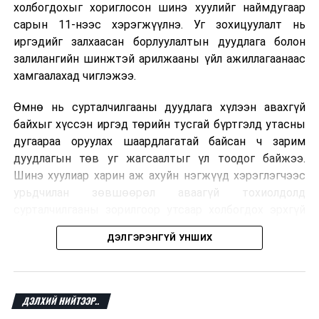
холбогдохыг хориглосон шинэ хуулийг наймдугаар
сарын 11-нээс хэрэгжүүлнэ. Уг зохицуулалт нь
иргэдийг залхаасан борлуулалтын дуудлага болон
залилангийн шинжтэй арилжааны үйл ажиллагаанаас
хамгаалахад чиглэжээ.
Өмнө нь сурталчилгааны дуудлага хүлээн авахгүй
байхыг хүссэн иргэд төрийн тусгай бүртгэлд утасны
дугаараа оруулах шаардлагатай байсан ч зарим
дуудлагын төв уг жагсаалтыг үл тоодог байжээ.
Шинэ хуулиар харин аж ахуйн нэгжүүд хэрэглэгчээс
урьдчилан зөвшөөрөл аваагүй тохиолдолд
сурталчилгааны зорилгоор утсаар холбогдох эрхгүй
болно. Иргэн өгсөн зөвшөөрлөө хүссэн үедээ цуцлах
ДЭЛГЭРЭНГҮЙ УНШИХ
боломжтой.
Францын эрх баригчдын тооцоолсноор тус улсын
иргэдийн дөрөвний гурав орчим нь долоо хоног бүр
ДЭЛХИЙ НИЙТЭЭР..
дор хаяж нэг удаа хүсээгүй сурталчилгааны дуудлага