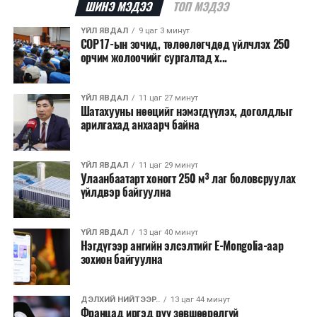
шалтгааныг үргэлжлүүлэн тогтоож байгаа бөгөөд
ШИНЭ МЭДЭЭ
ТОП МЭДЭЭ
аянгын улмаас үүсээгүй гэж үзэж байгаа аж.
ҮЙЛ ЯВДАЛ
9 цаг 3 минут
COP17-ын зочид, төлөөлөгчдөд үйлчлэх 250
Одоогоор АНУ даяар 13 мужид 90 гаруй томоохон ой,
орчим жолоочийг сургалтад х...
хээрийн түймэр идэвхтэй үргэлжилж байгаагийн
талаас илүү нь Орегон болон Вашингтон мужид
ҮЙЛ ЯВДАЛ
11 цаг 27 минут
бүртгэгдсэн байна. Цаг уурын байгууллагууд ойрын
Шатахууны нөөцийг нэмэгдүүлэх, доголдлыг
өдрүүдэд агаарын температур дахин огцом
арилгахад анхаарч байна
нэмэгдэж, хуурайшилт эрчимжих төлөвтэй байгааг
анхааруулсан бөгөөд энэ нь гал унтраах ажиллагаанд
ҮЙЛ ЯВДАЛ
11 цаг 29 минут
шинэ сорилт учруулж болзошгүйг онцолжээ.
Улаанбаатарт хоногт 250 м³ лаг боловсруулах
үйлдвэр байгуулна
ҮЙЛ ЯВДАЛ
13 цаг 40 минут
Нэгдүгээр ангийн элсэлтийг E-Mongolia-аар
зохион байгуулна
ДЭЛХИЙ НИЙТЭЭР..
13 цаг 44 минут
Францад иргэд рүү зөвшөөрөлгүй