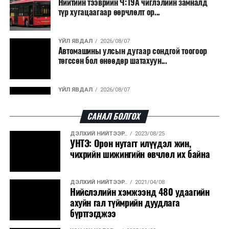
Нийтийн тээврийн Ч:19А чиглэлийн замналд
түр хугацаагаар өөрчлөлт ор...
ҮЙЛ ЯВДАЛ
2026/08/07
Автомашины улсын дугаар сондгой тоогоор
төгссөн бол өнөөдөр шатахуун...
ҮЙЛ ЯВДАЛ
2026/08/07
Улаанбаатарт өдөртөө 30 хэм дулаан
САНАЛ БОЛГОХ
ДЭЛХИЙ НИЙТЭЭР..
2023/08/25
ДЭЛХИЙ НИЙТЭЭР..
2026/08/06
УНТЭ: Орон нутагт илүүдэл жин,
“Уралдронзавод” компанийн ерөнхий
чихрийн шижингийн өвчлөл их байна
захирлын автомашиныг дэлбэлжээ...
ДЭЛХИЙ НИЙТЭЭР..
2021/04/08
ҮЙЛ ЯВДАЛ
2026/08/06
Нийслэлийн хэмжээнд 480 удаагийн
Сүхбаатар боомтоор тав хоногт 10 мянга гаруй
ахуйн гал түймрийн дуудлага
тонн АИ-92 автобензин и...
бүртгэгджээ