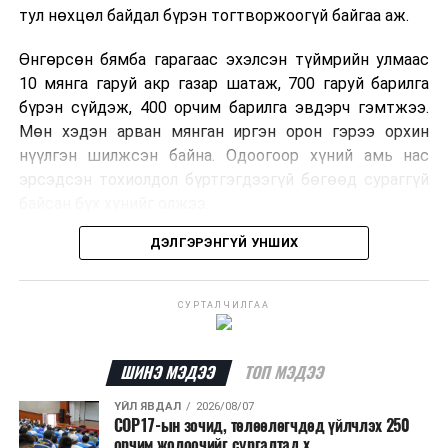
тул нөхцөл байдал бүрэн тогтворжоогүй байгаа аж.
Өнгөрсөн бямба гарагаас эхэлсэн түймрийн улмаас
10 мянга гаруй акр газар шатаж, 700 гаруй барилга
бүрэн сүйдэж, 400 орчим барилга эвдэрч гэмтжээ.
Мөн хэдэн арван мянган иргэн орон гэрээ орхин
нүүлгэн шилжсэн байна. Одоогоор хүний амь нас
эрсэдсэн тохиолдол бүртгэгдээгүй бөгөөд сураггүй
байсан бүх хүнийг олжээ.
ДЭЛГЭРЭНГҮЙ УНШИХ
Албаныхны мэдээлснээр түймрийн нэг голомтыг
санаатайгаар тавьсан байж болзошгүй хэрэгт 37
настай Аарон Фариначчиг баривчилж, галдан
СУРТАЛЧИЛГАА
шатаасан гэх үндэслэлээр эрүүгийн хэрэг үүсгэн
шалгаж байна. Харин бусад хоёр түймрийн
шалтгааныг үргэлжлүүлэн тогтоож байгаа бөгөөд
ШИНЭ МЭДЭЭ
ТОП МЭДЭЭ
аянгын улмаас үүсээгүй гэж үзэж байгаа аж.
ҮЙЛ ЯВДАЛ
2026/08/07
COP17-ын зочид, төлөөлөгчдөд үйлчлэх 250
Одоогоор АНУ даяар 13 мужид 90 гаруй томоохон ой,
орчим жолоочийг сургалтад х...