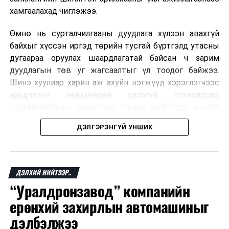
хамгаалахад чиглэжээ.
Өмнө нь сурталчилгааны дуудлага хүлээн авахгүй
байхыг хүссэн иргэд төрийн тусгай бүртгэлд утасны
дугаараа оруулах шаардлагатай байсан ч зарим
дуудлагын төв уг жагсаалтыг үл тоодог байжээ.
Шинэ хуулиар харин аж ахуйн нэгжүүд хэрэглэгчээс
урьдчилан зөвшөөрөл аваагүй тохиолдолд
сурталчилгааны зорилгоор утсаар холбогдох эрхгүй
болно. Иргэн өгсөн зөвшөөрлөө хүссэн үедээ цуцлах
ДЭЛГЭРЭНГҮЙ УНШИХ
боломжтой.
Францын эрх баригчдын тооцоолсноор тус улсын
иргэдийн дөрөвний гурав орчим нь долоо хоног бүр
ДЭЛХИЙ НИЙТЭЭР..
дор хаяж нэг удаа хүсээгүй сурталчилгааны дуудлага
“Уралдронзавод” компанийн
хүлээн авдаг бөгөөд олон хүн үүнээс ч олон
ерөнхий захирлын автомашиныг
дуудлагад өртдөг байна. Хэрэглэгчийн эрхийг
хамгаалах 11 байгууллага 2024 онд хамтран
дэлбэлжээ
шаардлага гаргаж, суурин болон гар утас руу ирдэг