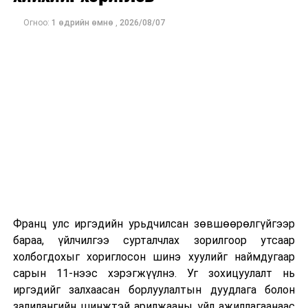
ДАРААХ МЭДЭЭ
УИХ: Өнөөдөр хуралдах намын бүлэг, ажлын хэсгүүд
Огноо:
1 өдрийн өмнө
,
2026/08/07
ӨМНӨХ МЭДЭЭ
ТБХ: Монгол Улсын 2026 оны төсвийн тухай хуулийн
төслүүдийн гурав дахь хэлэлцүүлгийг хийв
Франц улс иргэдийн урьдчилсан зөвшөөрөлгүйгээр
бараа, үйлчилгээ сурталчлах зорилгоор утсаар
холбогдохыг хориглосон шинэ хуулийг наймдугаар
сарын 11-нээс хэрэгжүүлнэ. Уг зохицуулалт нь
иргэдийг залхаасан борлуулалтын дуудлага болон
залилангийн шинжтэй арилжааны үйл ажиллагаанаас