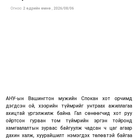
Огноо:
2 өдрийн өмнө
,
2026/08/06
Одоогоор дэлбэрэлтийн шалтгаан, хэрэгт холбоотой
этгээдүүдийн талаар дэлгэрэнгүй мэдээлэл гараагүй
байна.
АНУ-ын Вашингтон мужийн Спокан хот орчимд
дэгдсэн ой, хээрийн түймрийг унтраах ажиллагаа
ахицтай үргэлжилж байна. Гал сөнөөгчид хот руу
ойртсон гурван том түймрийн эргэн тойронд
хамгаалалтын зурвас байгуулж чадсан ч цаг агаар
дахин халж, хуурайшилт нэмэгдэх төлөвтэй байгаа