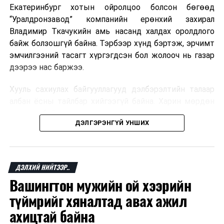
Екатеринбург хотын ойролцоо болсон бөгөөд
“Уралдронзавод” компанийн ерөнхий захирал
Владимир Ткачукийн амь насанд халдах оролдлого
байж болзошгүй байна. Тэрбээр хүнд бэртэж, эрчимт
эмчилгээний тасагт хүргэгдсэн бол жолооч нь газар
дээрээ нас баржээ.
Хууль сахиулах байгууллагууд дэлбэрэлтийн талаар
албан ёсны тайлбар хийгээгүй байна. Харин мөрдөн
шалгах байгууллага олон нийтэд аюултай аргаар
ДЭЛГЭРЭНГҮЙ УНШИХ
хүний амь насанд халдахыг завдсан гэх үндэслэлээр
эрүүгийн хэрэг үүсгэсэн талаар эх сурвалж
мэдээлжээ.
ДЭЛХИЙ НИЙТЭЭР..
“Уралдронзавод” компани 2023 онд Екатеринбург
Вашингтон мужийн ой хээрийн
хотод байгуулагдсан бөгөөд нисгэгчгүй нисэх
төхөөрөмж үйлдвэрлэдэг аж. Тус компанийн 2025
түймрийг хяналтад авах ажил
оны орлого 6.2 тэрбум рубль, цэвэр ашиг нь 1.9
ахицтай байна
тэрбум рубльд хүрсэн гэж РБК мэдээлсэн байна.