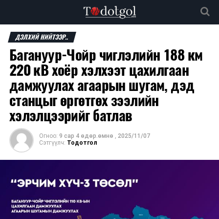
ДЭЛХИЙ НИЙТЭЭР..
Багануур-Чойр чиглэлийн 188 км
220 кВ хоёр хэлхээт цахилгаан
дамжуулах агаарын шугам, дэд
станцыг өргөтгөх зээлийн
хэлэлцээрийг батлав
Огноо:
9 сар 4 өдөр.өмнө
,
2025/11/07
Сэтгүүлч:
Тодотгол