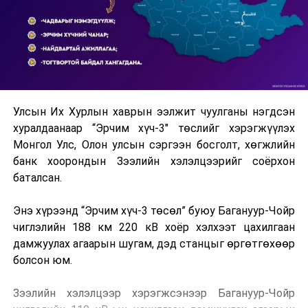
Улсын Их Хурлын хаврын ээлжит чуулганы нэгдсэн
хуралдаанаар “Эрчим хүч-3" төслийг хэрэгжүүлэх
Монгол Улс, Олон улсын сэргээн босголт, хөгжлийн
банк хоорондын Зээлийн хэлэлцээрийг соёрхон
баталсан.
Энэ хүрээнд “Эрчим хүч-3 төсөл” буюу Багануур-Чойр
чиглэлийн 188 км 220 кВ хоёр хэлхээт цахилгаан
дамжуулах агаарын шугам, дэд станцыг өргөтгөхөөр
болсон юм.
Зээлийн хэлэлцээр хэрэгжсэнээр Багануур-Чойр