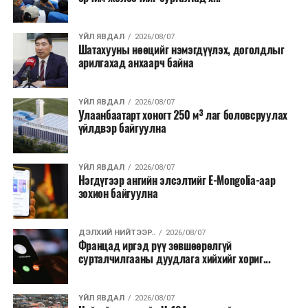
хээрийн түймэр идэвхтэй үргэлжилж байгаагийн
талаас илүү нь Орегон болон Вашингтон мужид
ҮЙЛ ЯВДАЛ
2026/08/07
бүртгэгдсэн байна. Цаг уурын байгууллагууд ойрын
Шатахууны нөөцийг нэмэгдүүлэх, доголдлыг
өдрүүдэд агаарын температур дахин огцом
арилгахад анхаарч байна
нэмэгдэж, хуурайшилт эрчимжих төлөвтэй байгааг
анхааруулсан бөгөөд энэ нь гал унтраах ажиллагаанд
ҮЙЛ ЯВДАЛ
2026/08/07
шинэ сорилт учруулж болзошгүйг онцолжээ.
Улаанбаатарт хоногт 250 м³ лаг боловсруулах
үйлдвэр байгуулна
ҮЙЛ ЯВДАЛ
2026/08/07
Нэгдүгээр ангийн элсэлтийг E-Mongolia-аар
зохион байгуулна
ДЭЛХИЙ НИЙТЭЭР..
2026/08/07
Францад иргэд рүү зөвшөөрөлгүй
сурталчилгааны дуудлага хийхийг хориг...
ҮЙЛ ЯВДАЛ
2026/08/07