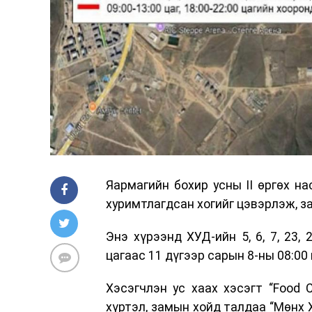
Яармагийн бохир усны II өргөх н
хуримтлагдсан хогийг цэвэрлэж, з
Энэ хүрээнд ХУД-ийн 5, 6, 7, 23,
цагаас 11 дүгээр сарын 8-ны 08:00
Хэсэгчлэн ус хаах хэсэгт “Food 
хүртэл, замын хойд талдаа “Мөнх 