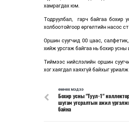
хамрагдах юм.
Тодруулбал, гарч байгаа бохир 
холбоотойгоор өргөлтийн насос ст
Оршин суугчид 00 цаас, салфетик,
хийж урсгаж байгаа нь бохир усны
Тиймээс нийслэлийн оршин суугчи
хог хаягдал хаяхгүй байхыг уриалж
ӨМНӨХ МЭДЭЭ
Бохир усны "Туул-1" коллекто
шугам угсралтын ажил үргэл
байна