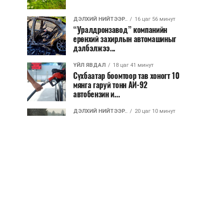
ДЭЛХИЙ НИЙТЭЭР..
16 цаг 56 минут
“Уралдронзавод” компанийн
ерөнхий захирлын автомашиныг
дэлбэлжээ...
ҮЙЛ ЯВДАЛ
18 цаг 41 минут
Сүхбаатар боомтоор тав хоногт 10
мянга гаруй тонн АИ-92
автобензин и...
ДЭЛХИЙ НИЙТЭЭР..
20 цаг 10 минут
Вашингтон мужийн ой хээрийн
түймрийг хяналтад авах ажил
ахицтай байн...
ДЭЛХИЙ НИЙТЭЭР..
20 цаг 51 минут
АНУ, Иран Ормузын хоолойг нээх
тохиролцоонд ойртож байна
ХЭН ЮУ ХЭЛЭВ...
20 цаг 54 минут
АНУ-д урьдчилсан сонгуулийн