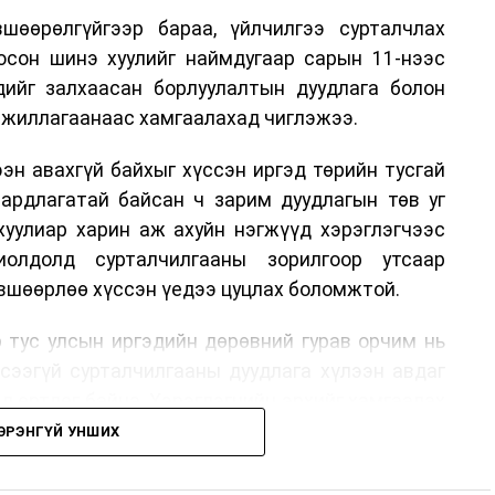
шөөрөлгүйгээр бараа, үйлчилгээ сурталчлах
лосон шинэ хуулийг наймдугаар сарын 11-нээс
эдийг залхаасан борлуулалтын дуудлага болон
жиллагаанаас хамгаалахад чиглэжээ.
эн авахгүй байхыг хүссэн иргэд төрийн тусгай
аардлагатай байсан ч зарим дуудлагын төв уг
хуулиар харин аж ахуйн нэгжүүд хэрэглэгчээс
иолдолд сурталчилгааны зорилгоор утсаар
өвшөөрлөө хүссэн үедээ цуцлах боломжтой.
 тус улсын иргэдийн дөрөвний гурав орчим нь
үсээгүй сурталчилгааны дуудлага хүлээн авдаг
ад өртдөг байна. Хэрэглэгчийн эрхийг хамгаалах
длага гаргаж, суурин болон гар утас руу ирдэг
ЭРЭНГҮЙ УНШИХ
хориглохыг уриалж байжээ.