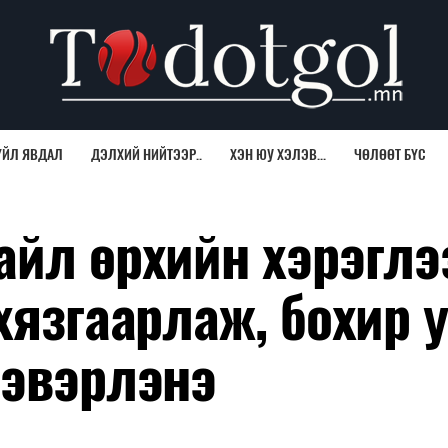
ҮЙЛ ЯВДАЛ
ДЭЛХИЙ НИЙТЭЭР..
ХЭН ЮУ ХЭЛЭВ...
ЧӨЛӨӨТ БҮС
айл өрхийн хэрэглэ
хязгаарлаж, бохир 
цэвэрлэнэ