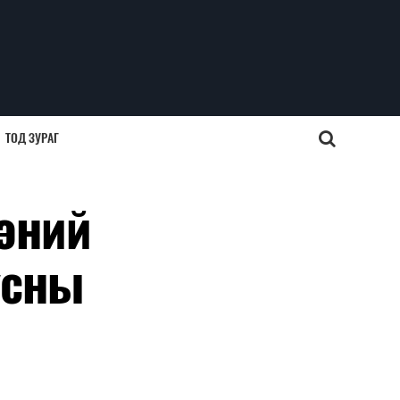
ТОД ЗУРАГ
эний
усны