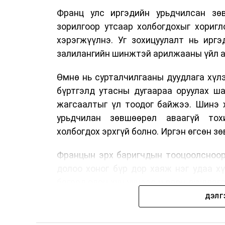
Франц улс иргэдийн урьдчилсан зөв
зорилгоор утсаар холбогдохыг хориг
хэрэгжүүлнэ. Уг зохицуулалт нь ирг
залилангийн шинжтэй арилжааны үйл а
Өмнө нь сурталчилгааны дуудлага хүлэ
бүртгэлд утасны дугаараа оруулах ш
жагсаалтыг үл тоодог байжээ. Шинэ 
урьдчилан зөвшөөрөл аваагүй тох
холбогдох эрхгүй болно. Иргэн өгсөн з
Францын эрх баригчдын тооцоолсноор
долоо хоног бүр дор хаяж нэг удаа х
бөгөөд олон хүн үүнээс ч олон дуудлаг
11 байгууллага 2024 онд хамтран шаар
ДЭЛГ
тасралтгүй сурталчилгааны дуудлагыг 