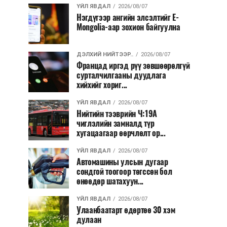
ҮЙЛ ЯВДАЛ
2026/08/07
Нэгдүгээр ангийн элсэлтийг E-
Mongolia-аар зохион байгуулна
ДЭЛХИЙ НИЙТЭЭР..
2026/08/07
Францад иргэд рүү зөвшөөрөлгүй
сурталчилгааны дуудлага
хийхийг хориг...
ҮЙЛ ЯВДАЛ
2026/08/07
Нийтийн тээврийн Ч:19А
чиглэлийн замналд түр
хугацаагаар өөрчлөлт ор...
ҮЙЛ ЯВДАЛ
2026/08/07
Автомашины улсын дугаар
сондгой тоогоор төгссөн бол
өнөөдөр шатахуун...
ҮЙЛ ЯВДАЛ
2026/08/07
Улаанбаатарт өдөртөө 30 хэм
дулаан