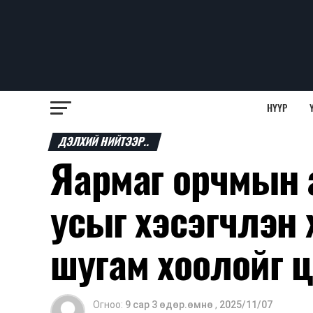
НҮҮР
ДЭЛХИЙ НИЙТЭЭР..
Яармаг орчмын 
усыг хэсэгчлэн 
шугам хоолойг 
Огноо:
9 сар 3 өдөр.өмнө
,
2025/11/07