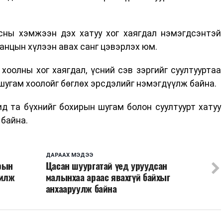
усны хэмжээн дэх хатуу хог хаягдал нэмэгдсэнтэй
анцын хүлээн авах санг цэвэрлэх юм.
 хоолны хог хаягдал, үсний сэв зэргийг суултууртаа
 шугам хоолойг бөглөх эрсдэлийг нэмэгдүүлж байна.
д та бүхнийг бохирын шугам болон суултуурт хатуу
 байна.
ДАРААХ МЭДЭЭ
рын
Цасан шуургатай үед уруудсан
жилж
малынхаа араас явахгүй байхыг
анхааруулж байна