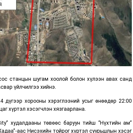
асос станцын шугам хоолой болон хүлээн авах санд
асвар үйлчилгээ хийнэ.
 24 дүгээр хорооны хэрэглээний усыг өнөөдөр 22:00
 цаг хүртэл хэсэгчлэн хязгаарлана.
City” худалдааны төвөөс баруун тийш “Нүхтийн ам”
Хадаа”-аас Нисэхийн тойрог хүртэл суурьшлын хэсэг