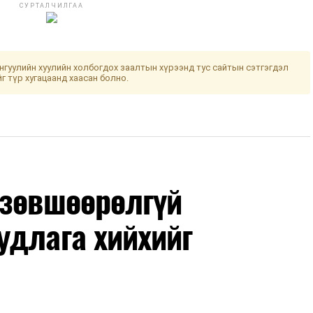
СУРТАЛЧИЛГАА
гуулийн хуулийн холбогдох заалтын хүрээнд тус сайтын сэтгэгдэл
йг түр хугацаанд хаасан болно.
 зөвшөөрөлгүй
удлага хийхийг