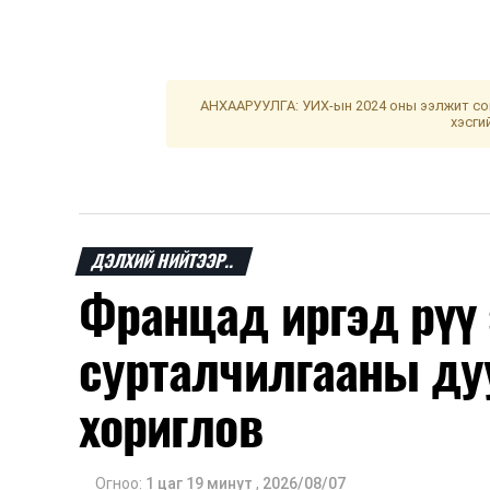
АНХААРУУЛГА: УИХ-ын 2024 оны ээлжит сон
хэсги
ДЭЛХИЙ НИЙТЭЭР..
Францад иргэд рүү
сурталчилгааны ду
хориглов
Огноо:
1 цаг 19 минут
,
2026/08/07