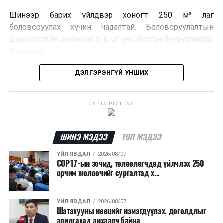
Шинээр барих үйлдвэр хоногт 250 м³ лаг
боловсруулах хүчин чадалтай. Боловсруулалтын
дараа лагийн хэмжээг 5-6 м³ үнс болгон бууруулахаар
тооцжээ.
Төслийн техник, эдийн засгийн үндэслэлийг
ДЭЛГЭРЭНГҮЙ УНШИХ
боловсруулж дууссан бөгөөд Барилга хөгжлийн
төвийн 2025 оны долоодугаар сарын 22-ны өдрийн
СУРТАЛЧИЛГАА
магадлалын ерөнхий дүгнэлтээр баталгаажуулсан
байна.
ШИНЭ МЭДЭЭ
ТОП МЭДЭЭ
Мөн Нийслэлийн иргэдийн Төлөөлөгчдийн Хурлын
2025 оны 25/01 дүгээр тогтоолоор баталсан “Төр,
ҮЙЛ ЯВДАЛ
2026/08/07
COP17-ын зочид, төлөөлөгчдөд үйлчлэх 250
хувийн хэвшлийн түншлэлээр нийслэлд хэрэгжүүлэх
орчим жолоочийг сургалтад х...
төслийн жагсаалт”-д лаг хатааж, шатаах үйлдвэр
барих төслийг төр, хувийн хэвшлийн түншлэлийн
хэлбэрээр хэрэгжүүлэхээр тусгажээ.
ҮЙЛ ЯВДАЛ
2026/08/07
Шатахууны нөөцийг нэмэгдүүлэх, доголдлыг
арилгахад анхаарч байна