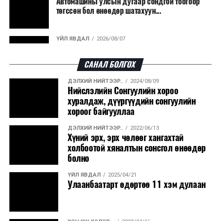
Автомашины улсын дугаар сондгой тоогоор
боловсруулах үйлдвэрүүдээр дулаан, цахилгаан
төгссөн бол өнөөдөр шатахуун...
эрчим хүч үйлдвэрлэдэг.
Ийнхүү лаг хатаах, шатаах технологийг лагийн
ҮЙЛ ЯВДАЛ
2026/08/07
эзлэхүүнийг бууруулахын зэрэгцээ эрчим хүч
Улаанбаатарт өдөртөө 30 хэм дулаан
үйлдвэрлэх, нөөцийг дахин ашиглах чиглэлээр олон
САНАЛ БОЛГОХ
улсад өргөн ашиглаж байна.
ДЭЛХИЙ НИЙТЭЭР..
2024/08/09
ДЭЛХИЙ НИЙТЭЭР..
2026/08/06
Нийслэлийн Сонгуулийн хороо
“Уралдронзавод” компанийн ерөнхий
хуралдаж, дүүргүүдийн сонгуулийн
захирлын автомашиныг дэлбэлжээ...
хороог байгууллаа
ДЭЛХИЙ НИЙТЭЭР..
2022/06/13
ҮЙЛ ЯВДАЛ
2026/08/06
Хүний эрх, эрх чөлөөг хангахтай
Сүхбаатар боомтоор тав хоногт 10 мянга гаруй
холбоотой хяналтын сонсгол өнөөдөр
тонн АИ-92 автобензин и...
болно
ҮЙЛ ЯВДАЛ
2025/04/21
ДЭЛХИЙ НИЙТЭЭР..
2026/08/06
Улаанбаатарт өдөртөө 11 хэм дулаан
Вашингтон мужийн ой хээрийн түймрийг
хяналтад авах ажил ахицтай байн...