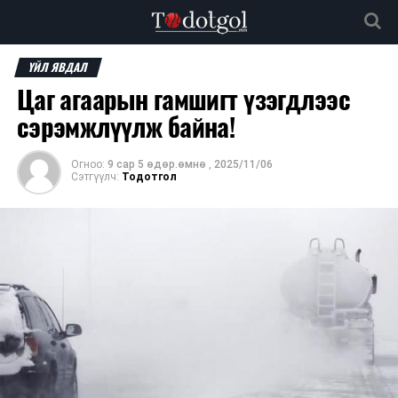
ҮЙЛ ЯВДАЛ
Цаг агаарын гамшигт үзэгдлээс
сэрэмжлүүлж байна!
Огноо:
9 сар 5 өдөр.өмнө
,
2025/11/06
Сэтгүүлч:
Тодотгол