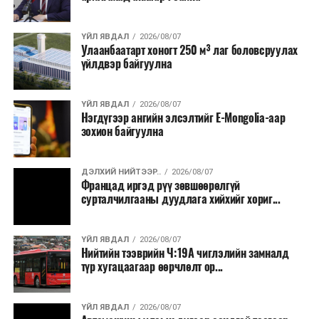
Лаг хатаах, шатаах технологи нь бохир ус цэвэрлэх
байгууламжаас гардаг лагийг байгаль орчинд аюулгүй
аргаар боловсруулж, эзлэхүүнийг эрс бууруулах
ҮЙЛ ЯВДАЛ
2026/08/07
Улаанбаатарт хоногт 250 м³ лаг боловсруулах
зориулалттай. Лагийг өндөр температурт шатааснаар
үйлдвэр байгуулна
эзлэхүүн нь 90 хүртэл хувиар буурч, бактери, вирус
болон бусад өвчин үүсгэгч бичил биетнийг устгах
боломжтой.
ҮЙЛ ЯВДАЛ
2026/08/07
Нэгдүгээр ангийн элсэлтийг E-Mongolia-аар
зохион байгуулна
Түүнчлэн шаталтын явцад үүсэх дулааныг цахилгаан
болон дулааны эрчим хүч үйлдвэрлэхэд ашиглаж
болдог. Зарим технологийн хувьд шаталтын дараа
ДЭЛХИЙ НИЙТЭЭР..
2026/08/07
Францад иргэд рүү зөвшөөрөлгүй
үлдэх үнснээс фосфор зэрэг ашигт эрдсийг сэргээн
сурталчилгааны дуудлага хийхийг хориг...
авах боломжтой аж.
Япон, Герман, Швейцар, Нидерланд, Өмнөд Солонгос
ҮЙЛ ЯВДАЛ
2026/08/07
зэрэг улс лаг хатаах, шатаах технологийг ашиглаж
Нийтийн тээврийн Ч:19А чиглэлийн замналд
түр хугацаагаар өөрчлөлт ор...
байна. Тухайлбал, Германд лаг шатаах үйлдвэрээс
гарсан үнснээс фосфор сэргээн авах технологи
ашигладаг бол Нидерландад төвлөрсөн лаг
ҮЙЛ ЯВДАЛ
2026/08/07