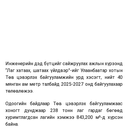
нийлүүлэлтийг тогтворжуулах хүрээнд бусад эх
ажлын нэг хэсэг гэж
Зам, тээврийн яамнаас
үүсвэрийг нэмэгдүүлэх чиглэлд анхаарч байна.
мэдээллээ.
Замын-Үүд боомтоор 2000 тонн дизель түлш орж
ирсэн бөгөөд шилжүүлэн ачих ажиллагаа хийгдэж
байна" гэлээ
гэж Аж үйлдвэр, эрдэс баялгийн яамнаас
мэдээллээ.
Инженерийн дэд бүтцийг сайжруулах ажлын хүрээнд
“Лаг хатаах, шатаах үйлдвэр”-ийг Улаанбаатар хотын
Төв цэвэрлэх байгууламжийн урд хэсэгт, нийт 40
мянган ам метр талбайд 2025-2027 онд байгуулахаар
төлөвлөжээ.
Одоогийн байдлаар Төв цэвэрлэх байгууламжаас
хоногт дунджаар 238 тонн лаг гардаг бөгөөд
хуримтлагдсан лагийн хэмжээ 843,200 м³-д хүрсэн
байна.