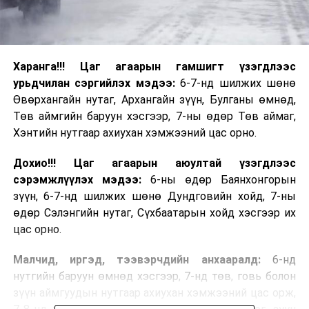
Харанга!!! Цаг агаарын гамшигт үзэгдлээс
урьдчилан сэргийлэх мэдээ:
6-7-нд шилжих шөнө
Өвөрхангайн нутаг, Архангайн зүүн, Булганы өмнөд,
Төв аймгийн баруун хэсгээр, 7-ны өдөр Төв аймаг,
Хэнтийн нутгаар ахиухан хэмжээний цас орно.
Дохио!!! Цаг агаарын аюултай үзэгдлээс
сэрэмжлүүлэх мэдээ:
6-ны өдөр Баянхонгорын
зүүн, 6-7-нд шилжих шөнө Дундговийн хойд, 7-ны
өдөр Сэлэнгийн нутаг, Сүхбаатарын хойд хэсгээр их
цас орно.
Малчид, иргэд, тээвэрчдийн анхааралд:
6-нд
нутгийн баруун өмнөд хэсгээр, 7-нд төв, говь болон
зүүн аймгуудын нутгаар ахиухан хэмжээний цас орж,