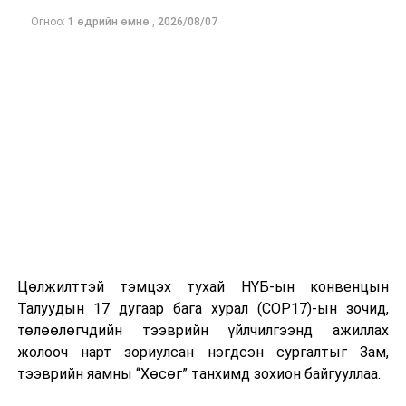
Огноо:
1 өдрийн өмнө
,
2026/08/07
Цөлжилттэй тэмцэх тухай НҮБ-ын конвенцын
Талуудын 17 дугаар бага хурал (COP17)-ын зочид,
төлөөлөгчдийн тээврийн үйлчилгээнд ажиллах
жолооч нарт зориулсан нэгдсэн сургалтыг Зам,
тээврийн яамны “Хөсөг” танхимд зохион байгууллаа.