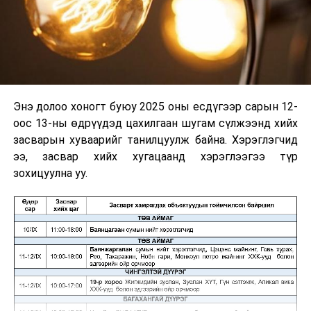
Энэ долоо хоногт буюу 2025 оны есдүгээр сарын 12-
оос 13-ны өдрүүдэд цахилгаан шугам сүлжээнд хийх
засварын хуваарийг танилцуулж байна. Хэрэглэгчид
ээ, засвар хийх хугацаанд хэрэглээгээ түр
зохицуулна уу.