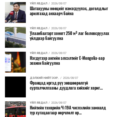
хэлбэрээр хэрэгжүүлэхээр тусгажээ.
ҮЙЛ ЯВДАЛ
2026/08/07
Шатахууны нөөцийг нэмэгдүүлэх, доголдлыг
арилгахад анхаарч байна
Лаг хатаах, шатаах технологи нь бохир ус цэвэрлэх
байгууламжаас гардаг лагийг байгаль орчинд аюулгүй
аргаар боловсруулж, эзлэхүүнийг эрс бууруулах
ҮЙЛ ЯВДАЛ
2026/08/07
Улаанбаатарт хоногт 250 м³ лаг боловсруулах
зориулалттай. Лагийг өндөр температурт шатааснаар
үйлдвэр байгуулна
эзлэхүүн нь 90 хүртэл хувиар буурч, бактери, вирус
болон бусад өвчин үүсгэгч бичил биетнийг устгах
боломжтой.
ҮЙЛ ЯВДАЛ
2026/08/07
Нэгдүгээр ангийн элсэлтийг E-Mongolia-аар
зохион байгуулна
Түүнчлэн шаталтын явцад үүсэх дулааныг цахилгаан
болон дулааны эрчим хүч үйлдвэрлэхэд ашиглаж
болдог. Зарим технологийн хувьд шаталтын дараа
ДЭЛХИЙ НИЙТЭЭР..
2026/08/07
Францад иргэд рүү зөвшөөрөлгүй
үлдэх үнснээс фосфор зэрэг ашигт эрдсийг сэргээн
сурталчилгааны дуудлага хийхийг хориг...
авах боломжтой аж.
Япон, Герман, Швейцар, Нидерланд, Өмнөд Солонгос
ҮЙЛ ЯВДАЛ
2026/08/07
зэрэг улс лаг хатаах, шатаах технологийг ашиглаж
Нийтийн тээврийн Ч:19А чиглэлийн замналд
түр хугацаагаар өөрчлөлт ор...
байна. Тухайлбал, Германд лаг шатаах үйлдвэрээс