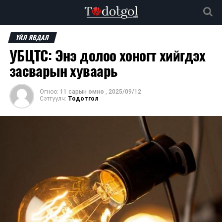
ҮЙЛ ЯВДАЛ
УБЦТС: Энэ долоо хоногт хийгдэх
засварын хуваарь
Огноо:
11 сарын өмнө
,
2025/09/12
Сэтгүүлч:
Тодотгол