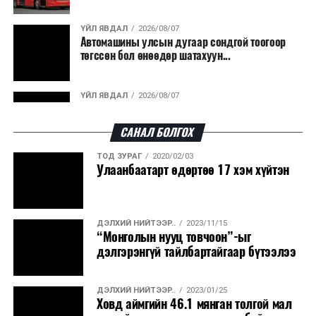
гарсан үнснээс фосфор сэргээн авах технологи
ашигладаг бол Нидерландад төвлөрсөн лаг
ҮЙЛ ЯВДАЛ
2026/08/07
Автомашины улсын дугаар сондгой тоогоор
боловсруулах үйлдвэрүүдээр дулаан, цахилгаан
төгссөн бол өнөөдөр шатахуун...
эрчим хүч үйлдвэрлэдэг.
Ийнхүү лаг хатаах, шатаах технологийг лагийн
ҮЙЛ ЯВДАЛ
2026/08/07
эзлэхүүнийг бууруулахын зэрэгцээ эрчим хүч
Улаанбаатарт өдөртөө 30 хэм дулаан
үйлдвэрлэх, нөөцийг дахин ашиглах чиглэлээр олон
САНАЛ БОЛГОХ
улсад өргөн ашиглаж байна.
ТОД ЗУРАГ
2020/02/03
ДЭЛХИЙ НИЙТЭЭР..
2026/08/06
Улаанбаатарт өдөртөө 17 хэм хүйтэн
“Уралдронзавод” компанийн ерөнхий
захирлын автомашиныг дэлбэлжээ...
ДЭЛХИЙ НИЙТЭЭР..
2023/11/15
ҮЙЛ ЯВДАЛ
2026/08/06
“Монголын нууц товчоон”-ыг
Сүхбаатар боомтоор тав хоногт 10 мянга гаруй
дэлгэрэнгүй тайлбартайгаар бүтээлээ
тонн АИ-92 автобензин и...
ДЭЛХИЙ НИЙТЭЭР..
2023/01/25
ДЭЛХИЙ НИЙТЭЭР..
2026/08/06
Ховд аймгийн 46.1 мянган толгой мал
Вашингтон мужийн ой хээрийн түймрийг