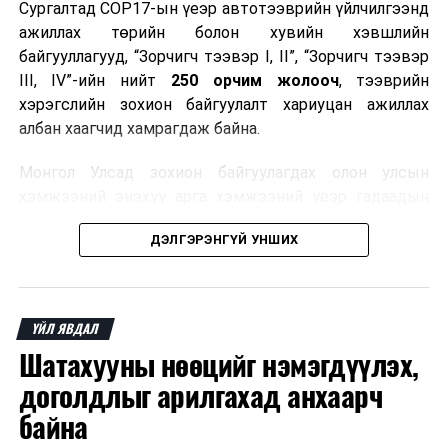
Сургалтад COP17-ын үеэр автотээврийн үйлчилгээнд
ажиллах төрийн болон хувийн хэвшлийн
байгууллагууд, “Зорчигч тээвэр I, II”, “Зорчигч тээвэр
III, IV”-ийн нийт
250 орчим жолооч
, тээврийн
хэрэгслийн зохион байгуулалт хариуцан ажиллах
албан хаагчид хамрагдаж байна.
Монгол Улсад зохион байгуулагдах олон улсын
хэмжээний энэхүү арга хэмжээний үеэр гадаадын
зочид, төлөөлөгчдөд аюулгүй, шуурхай, соёлтой,
ДЭЛГЭРЭНГҮЙ УНШИХ
мэргэжлийн түвшинд тээврийн үйлчилгээ үзүүлэх
бэлтгэлийг хангах нь сургалтын гол зорилго юм.
Сургалтаар COP17-ын ерөнхий ойлголт, ач холбогдол,
ҮЙЛ ЯВДАЛ
зохион байгуулалтын онцлог, зочид, төлөөлөгчдийн
Шатахууны нөөцийг нэмэгдүүлэх,
ангилал, үйлчилгээний стандарт, жолооч нарын үүрэг
хариуцлага, сахилга бат, үйлчилгээний соёл, ёс зүй,
доголдлыг арилгахад анхаарч
мэргэжлийн харилцааны талаар нэгдсэн мэдээлэл
байна
өгчээ.