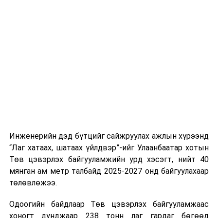
тээврийн үйлчилгээг аюулгүй, шуурхай, зохион
хэвийн горимоор ажлаа үргэлжүүлнэ гэж найдаж
байгуулалттай явуулах, үйлчилгээний нэгдсэн
байна. Шатахууны нөөцийг нэмэгдүүлэх,
стандарт, сахилга хариуцлагыг хэвшүүлэх бэлтгэл
нийлүүлэлтийг тогтворжуулах хүрээнд бусад эх
ажлын нэг хэсэг гэж
Зам, тээврийн яамнаас
үүсвэрийг нэмэгдүүлэх чиглэлд анхаарч байна.
мэдээллээ.
Замын-Үүд боомтоор 2000 тонн дизель түлш орж
ирсэн бөгөөд шилжүүлэн ачих ажиллагаа хийгдэж
байна" гэлээ
гэж Аж үйлдвэр, эрдэс баялгийн яамнаас
мэдээллээ.
Инженерийн дэд бүтцийг сайжруулах ажлын хүрээнд
“Лаг хатаах, шатаах үйлдвэр”-ийг Улаанбаатар хотын
Төв цэвэрлэх байгууламжийн урд хэсэгт, нийт 40
мянган ам метр талбайд 2025-2027 онд байгуулахаар
төлөвлөжээ.
Одоогийн байдлаар Төв цэвэрлэх байгууламжаас
хоногт дунджаар 238 тонн лаг гардаг бөгөөд