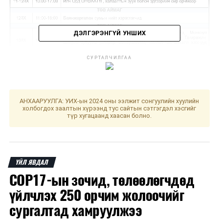
ДЭЛГЭРЭНГҮЙ УНШИХ
ДАРААХ МЭДЭЭ
СУРТАЛЧИЛГАА
Тэгш дугаартай тээврийн хэрэгсэл өнөөдөр
ЖИЧ: Цаг агаарын нөхцөл байдлаас шалтгаалан
хөдөлгөөнд оролцоно
хуваарьт өөрчлөлт орвол, гэрээт бүртгэлтэй утасны
ӨМНӨХ МЭДЭЭ
дугаарт мэдээлэл хүргэх болно. Засварын ажлыг
АНХААРУУЛГА: УИХ-ын 2024 оны ээлжит сонгуулийн хуулийн
ABU-гийн 62 дугаар Ерөнхий чуулганы үйл ажиллагаа
тухайн тоноглолоос хүчдэлээс бүрэн чөлөөлсний
холбогдох заалтын хүрээнд тус сайтын сэтгэгдэл хэсгийг
өнөөдөр эхэллээ
түр хугацаанд хаасан болно.
дараа хийдэг нөхцөл байдлыг харгалзан үзэж,
хүлээцтэй хандахыг хэрэгчлэгч та бүхнээс хүсье.
ҮЙЛ ЯВДАЛ
COP17-ын зочид, төлөөлөгчдөд
үйлчлэх 250 орчим жолоочийг
сургалтад хамруулжээ