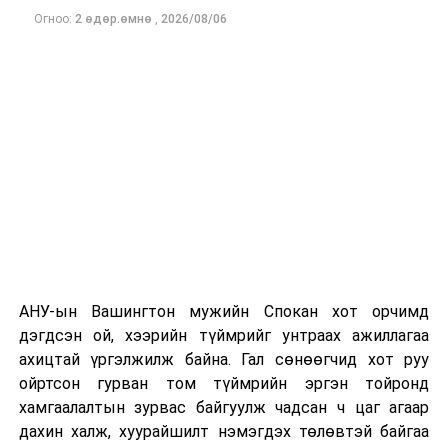
Огноо:
2 өдөр.өмнө
,
2026/08/06
Одоогоор дэлбэрэлтийн шалтгаан, хэрэгт холбоотой
этгээдүүдийн талаар дэлгэрэнгүй мэдээлэл гараагүй
байна.
АНУ-ын Вашингтон мужийн Спокан хот орчимд
дэгдсэн ой, хээрийн түймрийг унтраах ажиллагаа
ахицтай үргэлжилж байна. Гал сөнөөгчид хот руу
ойртсон гурван том түймрийн эргэн тойронд
хамгаалалтын зурвас байгуулж чадсан ч цаг агаар
дахин халж, хуурайшилт нэмэгдэх төлөвтэй байгаа