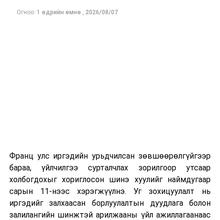
Огноо:
1 өдрийн өмнө
,
2026/08/07
Франц улс иргэдийн урьдчилсан зөвшөөрөлгүйгээр
бараа, үйлчилгээ сурталчлах зорилгоор утсаар
холбогдохыг хориглосон шинэ хуулийг наймдугаар
сарын 11-нээс хэрэгжүүлнэ. Уг зохицуулалт нь
иргэдийг залхаасан борлуулалтын дуудлага болон
залилангийн шинжтэй арилжааны үйл ажиллагаанаас