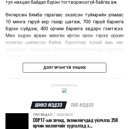
тул нөхцөл байдал бүрэн тогтворжоогүй байгаа аж.
Өнгөрсөн бямба гарагаас эхэлсэн түймрийн улмаас
10 мянга гаруй акр газар шатаж, 700 гаруй барилга
бүрэн сүйдэж, 400 орчим барилга эвдэрч гэмтжээ.
Мөн хэдэн арван мянган иргэн орон гэрээ орхин
нүүлгэн шилжсэн байна. Одоогоор хүний амь нас
эрсэдсэн тохиолдол бүртгэгдээгүй бөгөөд сураггүй
байсан бүх хүнийг олжээ.
ДЭЛГЭРЭНГҮЙ УНШИХ
Албаныхны мэдээлснээр түймрийн нэг голомтыг
санаатайгаар тавьсан байж болзошгүй хэрэгт 37
настай Аарон Фариначчиг баривчилж, галдан
СУРТАЛЧИЛГАА
шатаасан гэх үндэслэлээр эрүүгийн хэрэг үүсгэн
шалгаж байна. Харин бусад хоёр түймрийн
шалтгааныг үргэлжлүүлэн тогтоож байгаа бөгөөд
ШИНЭ МЭДЭЭ
ТОП МЭДЭЭ
аянгын улмаас үүсээгүй гэж үзэж байгаа аж.
ҮЙЛ ЯВДАЛ
2026/08/07
COP17-ын зочид, төлөөлөгчдөд үйлчлэх 250
Одоогоор АНУ даяар 13 мужид 90 гаруй томоохон ой,
орчим жолоочийг сургалтад х...