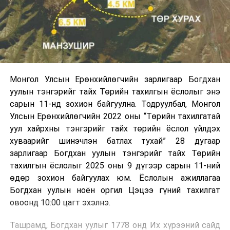
Монгол Улсын Ерөнхийлөгчийн зарлигаар Богдхан
уулын тэнгэрийг тайх Төрийн тахилгын ёслолыг энэ
сарын 11-нд зохион байгуулна. Тодруулбал, Монгол
Улсын Ерөнхийлөгчийн 2022 оны “Төрийн тахилгатай
уул хайрхны тэнгэрийг тайх төрийн ёслол үйлдэх
хуваарийг шинэчлэн батлах тухай” 28 дугаар
зарлигаар Богдхан уулын тэнгэрийг тайх Төрийн
тахилгын ёслолыг 2025 оны 9 дүгээр сарын 11-ний
өдөр зохион байгуулах юм. Ёслолын ажиллагаа
Богдхан уулын ноён оргил Цэцээ гүний тахилгат
овоонд 10:00 цагт эхэлнэ.
Ташрамд, Богдхан уулыг 1778 онд Их хүрээний сайд