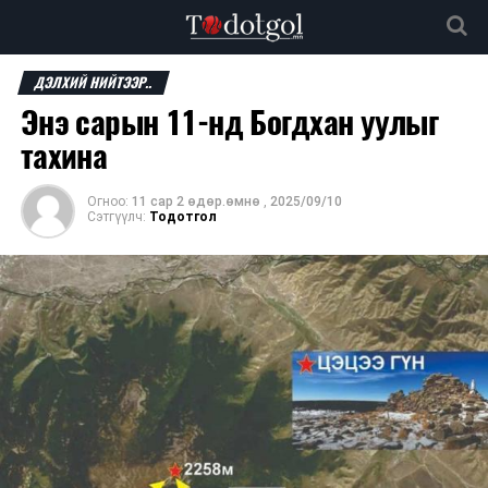
ДЭЛХИЙ НИЙТЭЭР..
Энэ сарын 11-нд Богдхан уулыг
тахина
Огноо:
11 сар 2 өдөр.өмнө
,
2025/09/10
Сэтгүүлч:
Тодотгол