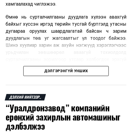
хамгаалахад чиглэжээ.
Өмнө нь сурталчилгааны дуудлага хүлээн авахгүй
байхыг хүссэн иргэд төрийн тусгай бүртгэлд утасны
дугаараа оруулах шаардлагатай байсан ч зарим
дуудлагын төв уг жагсаалтыг үл тоодог байжээ.
Шинэ хуулиар харин аж ахуйн нэгжүүд хэрэглэгчээс
урьдчилан зөвшөөрөл аваагүй тохиолдолд
сурталчилгааны зорилгоор утсаар холбогдох эрхгүй
болно. Иргэн өгсөн зөвшөөрлөө хүссэн үедээ цуцлах
ДЭЛГЭРЭНГҮЙ УНШИХ
боломжтой.
Францын эрх баригчдын тооцоолсноор тус улсын
иргэдийн дөрөвний гурав орчим нь долоо хоног бүр
ДЭЛХИЙ НИЙТЭЭР..
дор хаяж нэг удаа хүсээгүй сурталчилгааны дуудлага
“Уралдронзавод” компанийн
хүлээн авдаг бөгөөд олон хүн үүнээс ч олон
ерөнхий захирлын автомашиныг
дуудлагад өртдөг байна. Хэрэглэгчийн эрхийг
хамгаалах 11 байгууллага 2024 онд хамтран
дэлбэлжээ
шаардлага гаргаж, суурин болон гар утас руу ирдэг