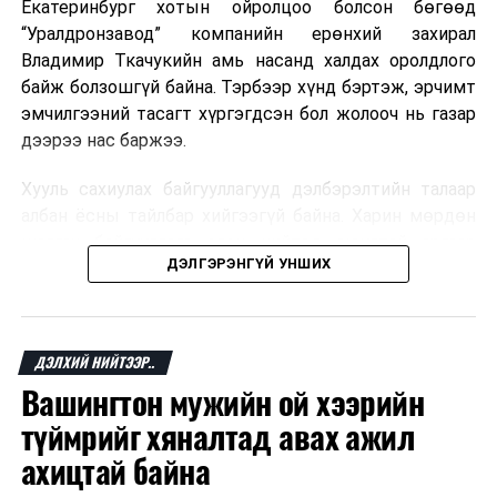
Екатеринбург хотын ойролцоо болсон бөгөөд
“Уралдронзавод” компанийн ерөнхий захирал
Владимир Ткачукийн амь насанд халдах оролдлого
байж болзошгүй байна. Тэрбээр хүнд бэртэж, эрчимт
эмчилгээний тасагт хүргэгдсэн бол жолооч нь газар
дээрээ нас баржээ.
Хууль сахиулах байгууллагууд дэлбэрэлтийн талаар
албан ёсны тайлбар хийгээгүй байна. Харин мөрдөн
шалгах байгууллага олон нийтэд аюултай аргаар
ДЭЛГЭРЭНГҮЙ УНШИХ
хүний амь насанд халдахыг завдсан гэх үндэслэлээр
эрүүгийн хэрэг үүсгэсэн талаар эх сурвалж
мэдээлжээ.
ДЭЛХИЙ НИЙТЭЭР..
“Уралдронзавод” компани 2023 онд Екатеринбург
Вашингтон мужийн ой хээрийн
хотод байгуулагдсан бөгөөд нисгэгчгүй нисэх
төхөөрөмж үйлдвэрлэдэг аж. Тус компанийн 2025
түймрийг хяналтад авах ажил
оны орлого 6.2 тэрбум рубль, цэвэр ашиг нь 1.9
ахицтай байна
тэрбум рубльд хүрсэн гэж РБК мэдээлсэн байна.