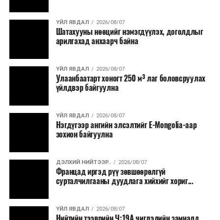
хээрийн түймэр идэвхтэй үргэлжилж байгаагийн
талаас илүү нь Орегон болон Вашингтон мужид
ҮЙЛ ЯВДАЛ
2026/08/07
бүртгэгдсэн байна. Цаг уурын байгууллагууд ойрын
Шатахууны нөөцийг нэмэгдүүлэх, доголдлыг
өдрүүдэд агаарын температур дахин огцом
арилгахад анхаарч байна
нэмэгдэж, хуурайшилт эрчимжих төлөвтэй байгааг
анхааруулсан бөгөөд энэ нь гал унтраах ажиллагаанд
ҮЙЛ ЯВДАЛ
2026/08/07
шинэ сорилт учруулж болзошгүйг онцолжээ.
Улаанбаатарт хоногт 250 м³ лаг боловсруулах
үйлдвэр байгуулна
ҮЙЛ ЯВДАЛ
2026/08/07
Нэгдүгээр ангийн элсэлтийг E-Mongolia-аар
зохион байгуулна
ДЭЛХИЙ НИЙТЭЭР..
2026/08/07
Францад иргэд рүү зөвшөөрөлгүй
сурталчилгааны дуудлага хийхийг хориг...
ҮЙЛ ЯВДАЛ
2026/08/07
Нийтийн тээврийн Ч:19А чиглэлийн замналд