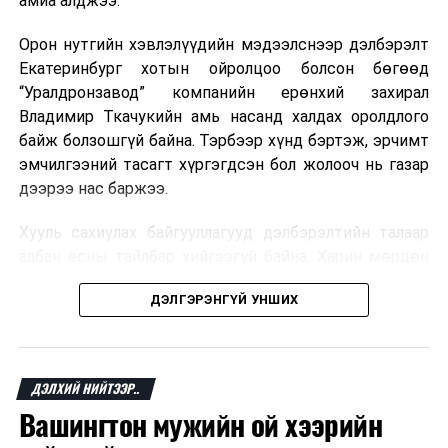
амиа алджээ.
хувь Францын зах зээлээс бүрддэг бөгөөд тус улсын
40–50 мянган ажлын байр эрсдэлд орж болзошгүйг
Орон нутгийн хэвлэлүүдийн мэдээлснээр дэлбэрэлт
Мароккогийн хөдөлмөр эрхлэлтийн сайд мэдэгджээ.
Екатеринбург хотын ойролцоо болсон бөгөөд
“Уралдронзавод” компанийн ерөнхий захирал
Владимир Ткачукийн амь насанд халдах оролдлого
байж болзошгүй байна. Тэрбээр хүнд бэртэж, эрчимт
эмчилгээний тасагт хүргэгдсэн бол жолооч нь газар
дээрээ нас баржээ.
Хууль сахиулах байгууллагууд дэлбэрэлтийн талаар
албан ёсны тайлбар хийгээгүй байна. Харин мөрдөн
шалгах байгууллага олон нийтэд аюултай аргаар
ДЭЛГЭРЭНГҮЙ УНШИХ
хүний амь насанд халдахыг завдсан гэх үндэслэлээр
эрүүгийн хэрэг үүсгэсэн талаар эх сурвалж
мэдээлжээ.
ДЭЛХИЙ НИЙТЭЭР..
“Уралдронзавод” компани 2023 онд Екатеринбург
Вашингтон мужийн ой хээрийн
хотод байгуулагдсан бөгөөд нисгэгчгүй нисэх
төхөөрөмж үйлдвэрлэдэг аж. Тус компанийн 2025