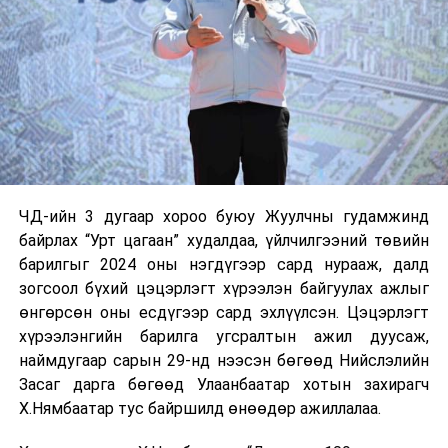
ЧД-ийн 3 дугаар хороо буюу Жуулчны гудамжинд
байрлах “Урт цагаан” худалдаа, үйлчилгээний төвийн
барилгыг 2024 оны нэгдүгээр сард нурааж, далд
зогсоол бүхий цэцэрлэгт хүрээлэн байгуулах ажлыг
өнгөрсөн оны есдүгээр сард эхлүүлсэн. Цэцэрлэгт
хүрээлэнгийн барилга угсралтын ажил дуусаж,
наймдугаар сарын 29-нд нээсэн бөгөөд Нийслэлийн
Засаг дарга бөгөөд Улаанбаатар хотын захирагч
Х.Нямбаатар тус байршилд өнөөдөр ажиллалаа.