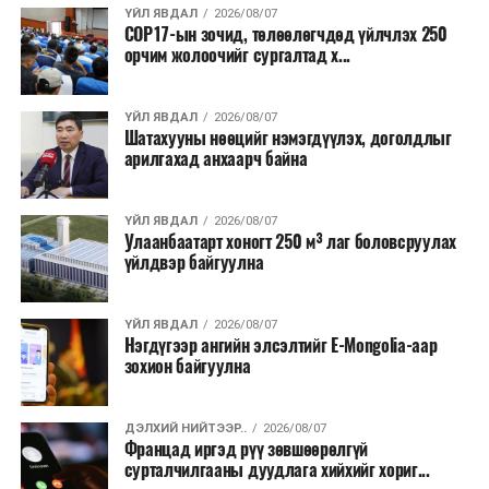
ҮЙЛ ЯВДАЛ
2026/08/07
COP17-ын зочид, төлөөлөгчдөд үйлчлэх 250
Одоогоор АНУ даяар 13 мужид 90 гаруй томоохон ой,
орчим жолоочийг сургалтад х...
хээрийн түймэр идэвхтэй үргэлжилж байгаагийн
талаас илүү нь Орегон болон Вашингтон мужид
ҮЙЛ ЯВДАЛ
2026/08/07
бүртгэгдсэн байна. Цаг уурын байгууллагууд ойрын
Шатахууны нөөцийг нэмэгдүүлэх, доголдлыг
өдрүүдэд агаарын температур дахин огцом
арилгахад анхаарч байна
нэмэгдэж, хуурайшилт эрчимжих төлөвтэй байгааг
анхааруулсан бөгөөд энэ нь гал унтраах ажиллагаанд
ҮЙЛ ЯВДАЛ
2026/08/07
шинэ сорилт учруулж болзошгүйг онцолжээ.
Улаанбаатарт хоногт 250 м³ лаг боловсруулах
үйлдвэр байгуулна
ҮЙЛ ЯВДАЛ
2026/08/07
Нэгдүгээр ангийн элсэлтийг E-Mongolia-аар
зохион байгуулна
ДЭЛХИЙ НИЙТЭЭР..
2026/08/07
Францад иргэд рүү зөвшөөрөлгүй
сурталчилгааны дуудлага хийхийг хориг...