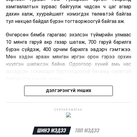
хамгаалалтын зурвас байгуулж чадсан ч цаг агаар
дахин халж, хуурайшилт нэмэгдэх төлөвтэй байгаа
тул нөхцөл байдал бүрэн тогтворжоогүй байгаа аж.
Өнгөрсөн бямба гарагаас эхэлсэн түймрийн улмаас
10 мянга гаруй акр газар шатаж, 700 гаруй барилга
бүрэн сүйдэж, 400 орчим барилга эвдэрч гэмтжээ.
Мөн хэдэн арван мянган иргэн орон гэрээ орхин
нүүлгэн шилжсэн байна. Одоогоор хүний амь нас
эрсэдсэн тохиолдол бүртгэгдээгүй бөгөөд сураггүй
байсан бүх хүнийг олжээ.
ДЭЛГЭРЭНГҮЙ УНШИХ
Албаныхны мэдээлснээр түймрийн нэг голомтыг
санаатайгаар тавьсан байж болзошгүй хэрэгт 37
настай Аарон Фариначчиг баривчилж, галдан
СУРТАЛЧИЛГАА
шатаасан гэх үндэслэлээр эрүүгийн хэрэг үүсгэн
шалгаж байна. Харин бусад хоёр түймрийн
шалтгааныг үргэлжлүүлэн тогтоож байгаа бөгөөд
ШИНЭ МЭДЭЭ
ТОП МЭДЭЭ
аянгын улмаас үүсээгүй гэж үзэж байгаа аж.