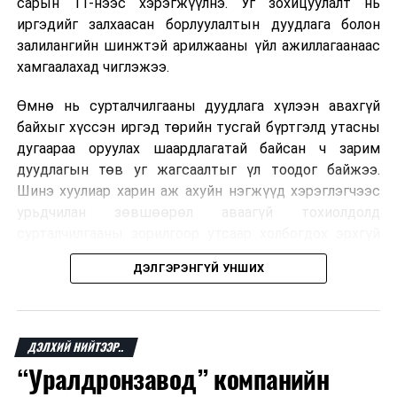
сарын 11-нээс хэрэгжүүлнэ. Уг зохицуулалт нь
ДАРААХ МЭДЭЭ
Ерөнхийлөгч У.Хүрэлсүх, Австралийн Холбооны Улсын
иргэдийг залхаасан борлуулалтын дуудлага болон
Амбан захирагч Саманта Мостин нар дурсгалын мод
залилангийн шинжтэй арилжааны үйл ажиллагаанаас
тарилаа
хамгаалахад чиглэжээ.
ӨМНӨХ МЭДЭЭ
Тэгш дугаартай тээврийн хэрэгсэл өнөөдөр
Өмнө нь сурталчилгааны дуудлага хүлээн авахгүй
хөдөлгөөнд оролцоно
байхыг хүссэн иргэд төрийн тусгай бүртгэлд утасны
дугаараа оруулах шаардлагатай байсан ч зарим
дуудлагын төв уг жагсаалтыг үл тоодог байжээ.
Шинэ хуулиар харин аж ахуйн нэгжүүд хэрэглэгчээс
урьдчилан зөвшөөрөл аваагүй тохиолдолд
сурталчилгааны зорилгоор утсаар холбогдох эрхгүй
болно. Иргэн өгсөн зөвшөөрлөө хүссэн үедээ цуцлах
ДЭЛГЭРЭНГҮЙ УНШИХ
боломжтой.
Францын эрх баригчдын тооцоолсноор тус улсын
иргэдийн дөрөвний гурав орчим нь долоо хоног бүр
ДЭЛХИЙ НИЙТЭЭР..
дор хаяж нэг удаа хүсээгүй сурталчилгааны дуудлага
“Уралдронзавод” компанийн
хүлээн авдаг бөгөөд олон хүн үүнээс ч олон