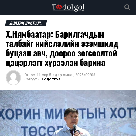
ДЭЛХИЙ НИЙТЭЭР..
Х.Нямбаатар: Барилгачдын
талбайг нийслэлийн эзэмшилд
буцаан авч, доороо зогсоолтой
цэцэрлэгт хүрээлэн барина
Огноо:
11 сар 5 өдөр.өмнө
,
2025/09/08
Сэтгүүлч:
Тодотгол