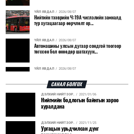
ҮЙЛ ЯВДАЛ
2026/08/07
Нийтийн тээврийн Ч:19А чиглэлийн замналд
түр хугацаагаар өөрчлөлт ор...
ҮЙЛ ЯВДАЛ
2026/08/07
Автомашины улсын дугаар сондгой тоогоор
төгссөн бол өнөөдөр шатахуун...
ҮЙЛ ЯВДАЛ
2026/08/07
Улаанбаатарт өдөртөө 30 хэм дулаан
САНАЛ БОЛГОХ
ДЭЛХИЙ НИЙТЭЭР..
2021/01/06
ДЭЛХИЙ НИЙТЭЭР..
2026/08/06
Нийгмийн бодлогын байнгын хороо
“Уралдронзавод” компанийн ерөнхий
хуралдана
захирлын автомашиныг дэлбэлжээ...
ДЭЛХИЙ НИЙТЭЭР..
2021/11/25
ҮЙЛ ЯВДАЛ
2026/08/06
Ургацын урьдчилсан дүнг
Сүхбаатар боомтоор тав хоногт 10 мянга гаруй