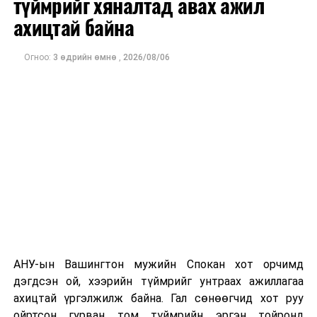
түймрийг хяналтад авах ажил
оны орлого 6.2 тэрбум рубль, цэвэр ашиг нь 1.9
ахицтай байна
тэрбум рубльд хүрсэн гэж РБК мэдээлсэн байна.
Огноо:
3 өдрийн өмнө
,
2026/08/06
Одоогоор дэлбэрэлтийн шалтгаан, хэрэгт холбоотой
этгээдүүдийн талаар дэлгэрэнгүй мэдээлэл гараагүй
байна.
АНУ-ын Вашингтон мужийн Спокан хот орчимд
дэгдсэн ой, хээрийн түймрийг унтраах ажиллагаа
ахицтай үргэлжилж байна. Гал сөнөөгчид хот руу
ойртсон гурван том түймрийн эргэн тойронд