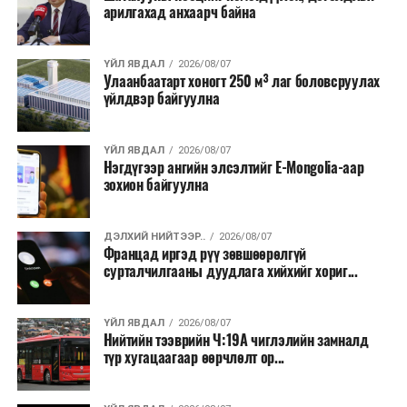
арилгахад анхаарч байна
Лаг хатаах, шатаах технологи нь бохир ус цэвэрлэх
байгууламжаас гардаг лагийг байгаль орчинд аюулгүй
аргаар боловсруулж, эзлэхүүнийг эрс бууруулах
ҮЙЛ ЯВДАЛ
2026/08/07
Улаанбаатарт хоногт 250 м³ лаг боловсруулах
зориулалттай. Лагийг өндөр температурт шатааснаар
үйлдвэр байгуулна
эзлэхүүн нь 90 хүртэл хувиар буурч, бактери, вирус
болон бусад өвчин үүсгэгч бичил биетнийг устгах
боломжтой.
ҮЙЛ ЯВДАЛ
2026/08/07
Нэгдүгээр ангийн элсэлтийг E-Mongolia-аар
зохион байгуулна
Түүнчлэн шаталтын явцад үүсэх дулааныг цахилгаан
болон дулааны эрчим хүч үйлдвэрлэхэд ашиглаж
болдог. Зарим технологийн хувьд шаталтын дараа
ДЭЛХИЙ НИЙТЭЭР..
2026/08/07
Францад иргэд рүү зөвшөөрөлгүй
үлдэх үнснээс фосфор зэрэг ашигт эрдсийг сэргээн
сурталчилгааны дуудлага хийхийг хориг...
авах боломжтой аж.
Япон, Герман, Швейцар, Нидерланд, Өмнөд Солонгос
ҮЙЛ ЯВДАЛ
2026/08/07
зэрэг улс лаг хатаах, шатаах технологийг ашиглаж
Нийтийн тээврийн Ч:19А чиглэлийн замналд
түр хугацаагаар өөрчлөлт ор...
байна. Тухайлбал, Германд лаг шатаах үйлдвэрээс
гарсан үнснээс фосфор сэргээн авах технологи
ашигладаг бол Нидерландад төвлөрсөн лаг