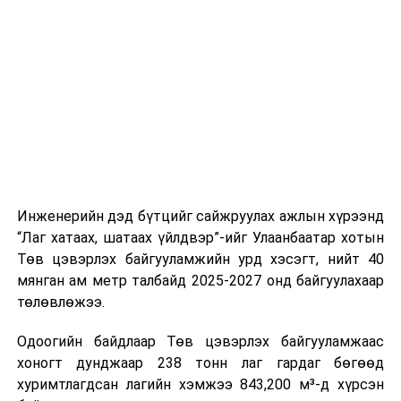
стандарт, сахилга хариуцлагыг хэвшүүлэх бэлтгэл
нийлүүлэлтийг тогтворжуулах хүрээнд бусад эх
ажлын нэг хэсэг гэж
Зам, тээврийн яамнаас
үүсвэрийг нэмэгдүүлэх чиглэлд анхаарч байна.
мэдээллээ.
Замын-Үүд боомтоор 2000 тонн дизель түлш орж
ирсэн бөгөөд шилжүүлэн ачих ажиллагаа хийгдэж
байна" гэлээ
гэж Аж үйлдвэр, эрдэс баялгийн яамнаас
мэдээллээ.
Инженерийн дэд бүтцийг сайжруулах ажлын хүрээнд
“Лаг хатаах, шатаах үйлдвэр”-ийг Улаанбаатар хотын
Төв цэвэрлэх байгууламжийн урд хэсэгт, нийт 40
мянган ам метр талбайд 2025-2027 онд байгуулахаар
төлөвлөжээ.
Одоогийн байдлаар Төв цэвэрлэх байгууламжаас
хоногт дунджаар 238 тонн лаг гардаг бөгөөд
хуримтлагдсан лагийн хэмжээ 843,200 м³-д хүрсэн