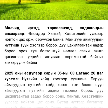
Малчид, иргэд, тариаланчид, хадланчдын
анхааралд:
Өнөөдөр Хангай, Хөвсгөлийн уулсаар
нойтон цас орж, сэрүүхэн байна. Мөн зүүн аймгуудын
нутгийн зүүн хэсгээр бороо, дуу цахилгаантай аадар
бороо орох тул болзошгүй нөөлөг салхи, аянга
цахилгаан, үерийн аюулаас сэрэмжтэй байхыг
анхааруулж байна.
2025 оны есдүгээр сарын 05-ны 08 цагаас 20 цаг
хүртэл:
Нутгийн хойд хэсгээр үүлшинэ. Баруун
аймгуудын нутгийн хойд хэсэг, төв болон зүүн
аймгуудын нутгийн зарим газраар бороо, дуу
цахилгаантай аадар бороо орно, Хангай, Хөвсгөлийн
уулсаар нойтон цас орно. Бусад нутгаар багавтар
үүлтэй, бороо орохгүй. Салхи нутгийн зүүн өмнөд