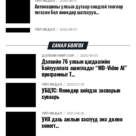
ҮЙЛ ЯВДАЛ
2026/08/07
Автомашины улсын дугаар сондгой тоогоор
боловсруулах үйлдвэрүүдээр дулаан, цахилгаан
төгссөн бол өнөөдөр шатахуун...
эрчим хүч үйлдвэрлэдэг.
Ийнхүү лаг хатаах, шатаах технологийг лагийн
ҮЙЛ ЯВДАЛ
2026/08/07
эзлэхүүнийг бууруулахын зэрэгцээ эрчим хүч
Улаанбаатарт өдөртөө 30 хэм дулаан
үйлдвэрлэх, нөөцийг дахин ашиглах чиглэлээр олон
САНАЛ БОЛГОХ
улсад өргөн ашиглаж байна.
ДЭЛХИЙ НИЙТЭЭР..
2025/04/03
ДЭЛХИЙ НИЙТЭЭР..
2026/08/06
Дэлхийн 76 улсын цагдаагийн
“Уралдронзавод” компанийн ерөнхий
байгууллага ашигладаг “MD-Video AI”
захирлын автомашиныг дэлбэлжээ...
программыг Т...
ҮЙЛ ЯВДАЛ
2023/07/20
ҮЙЛ ЯВДАЛ
2026/08/06
УБЦТС: Өнөөдөр хийгдэх засварын
Сүхбаатар боомтоор тав хоногт 10 мянга гаруй
хуваарь
тонн АИ-92 автобензин и...
ҮЙЛ ЯВДАЛ
2021/04/26
ДЭЛХИЙ НИЙТЭЭР..
2026/08/06
УИХ дахь ажлын хэсгүүд энэ долоо
Вашингтон мужийн ой хээрийн түймрийг
хоногт...
хяналтад авах ажил ахицтай байн...