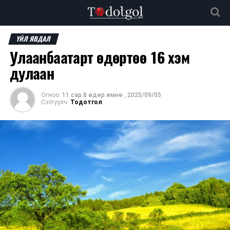
ҮЙЛ ЯВДАЛ
Улаанбаатарт өдөртөө 16 хэм
дулаан
Огноо:
11 сар 8 өдөр.өмнө
,
2025/09/05
Сэтгүүлч:
Тодотгол