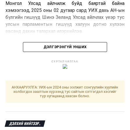
Монгол Улсад айлчилж буйд баяртай байна
хэмээгээд, 2025 оны 02 дугаар сард УИХ дахь АН-ын
бүлгийн гишүүд Шинэ Зеланд Улсад айлчлах үеэр тус
улсын парламентын гишүүд халуун дотно хүлээн
авсанд дахин талархал илэрхийлэв.
ДЭЛГЭРЭНГҮЙ УНШИХ
Тэрбээр Шинэ Зеланд Улсын парламентын
СУРТАЛЧИЛГАА
туршлагыг нэвтрүүлэн 2025 оны хаврын ээлжит
чуулганы хугацаанд Монгол Улсын Их Хурлын тухай
болон холбогдох хуульд өөрчлөлт оруулах тухай
хуулийн төслийг батлуулан Ерөнхий сайдын
АНХААРУУЛГА: УИХ-ын 2024 оны ээлжит сонгуулийн хуулийн
мэдээллийн цагийг Улсын Их Хурлын асуулгын цаг
холбогдох заалтын хүрээнд тус сайтын сэтгэгдэл хэсгийг
түр хугацаанд хаасан болно.
болгон өөрчилсөн талаар дурдав.
Мөн Монгол, Шинэ Зеланд улсууд парламентын
ардчиллыг эрхэмлэдэг гэдгийг тодотгоод, тус
ДЭЛХИЙ НИЙТЭЭР..
улсын парламентын туршлагаас суралцаж, ил тод