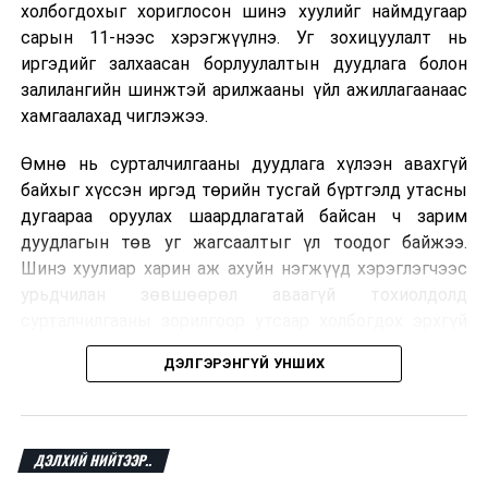
холбогдохыг хориглосон шинэ хуулийг наймдугаар
суудалтай намуудын онцлог, хоёр улсын
сарын 11-нээс хэрэгжүүлнэ. Уг зохицуулалт нь
парламентын төстэй болон онцлог талуудын талаар
иргэдийг залхаасан борлуулалтын дуудлага болон
санал солилцов.
залилангийн шинжтэй арилжааны үйл ажиллагаанаас
хамгаалахад чиглэжээ.
Уулзалтад УИХ дахь Монгол-Шинэ Зеландын
парламентын бүлгийн дарга С.Эрдэнэболд, УИХ-ын
Өмнө нь сурталчилгааны дуудлага хүлээн авахгүй
гишүүн А.Ганбаатар, Г.Ганбаатар, Б.Жаргалан,
байхыг хүссэн иргэд төрийн тусгай бүртгэлд утасны
Х.Тэмүүжин нар оролцлоо
хэмээн Улсын Их Хурлын
дугаараа оруулах шаардлагатай байсан ч зарим
Хэвлэл мэдээллийн газраас мэдээллээ.
дуудлагын төв уг жагсаалтыг үл тоодог байжээ.
Шинэ хуулиар харин аж ахуйн нэгжүүд хэрэглэгчээс
урьдчилан зөвшөөрөл аваагүй тохиолдолд
ДАРААХ МЭДЭЭ
Ухаалаг хотын төслүүдэд Япон улстай хамтран
сурталчилгааны зорилгоор утсаар холбогдох эрхгүй
ажиллах талаар санал солилцлоо
болно. Иргэн өгсөн зөвшөөрлөө хүссэн үедээ цуцлах
ДЭЛГЭРЭНГҮЙ УНШИХ
боломжтой.
ӨМНӨХ МЭДЭЭ
Зөвшөөрөлгүй барилгын ажил эхлүүлсэн зөрчлийг
арилгуулж байна
Францын эрх баригчдын тооцоолсноор тус улсын
иргэдийн дөрөвний гурав орчим нь долоо хоног бүр
ДЭЛХИЙ НИЙТЭЭР..
дор хаяж нэг удаа хүсээгүй сурталчилгааны дуудлага