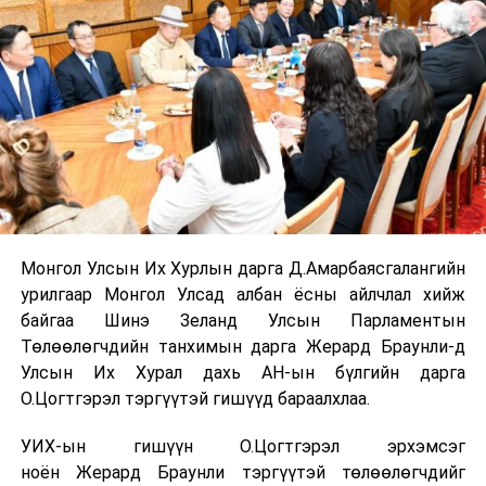
Монгол Улсын Их Хурлын дарга Д.Амарбаясгалангийн
урилгаар Монгол Улсад албан ёсны айлчлал хийж
байгаа Шинэ Зеланд Улсын Парламентын
Төлөөлөгчдийн танхимын дарга Жерард Браунли-д
Улсын Их Хурал дахь АН-ын бүлгийн дарга
О.Цогтгэрэл тэргүүтэй гишүүд бараалхлаа.
УИХ-ын гишүүн О.Цогтгэрэл эрхэмсэг
ноён Жерард Браунли тэргүүтэй төлөөлөгчдийг