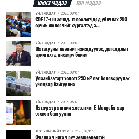
шалтгааныг үргэлжлүүлэн тогтоож байгаа бөгөөд
ШИНЭ МЭДЭЭ
ТОП МЭДЭЭ
аянгын улмаас үүсээгүй гэж үзэж байгаа аж.
ҮЙЛ ЯВДАЛ
2026/08/07
COP17-ын зочид, төлөөлөгчдөд үйлчлэх 250
Одоогоор АНУ даяар 13 мужид 90 гаруй томоохон ой,
орчим жолоочийг сургалтад х...
хээрийн түймэр идэвхтэй үргэлжилж байгаагийн
талаас илүү нь Орегон болон Вашингтон мужид
ҮЙЛ ЯВДАЛ
2026/08/07
бүртгэгдсэн байна. Цаг уурын байгууллагууд ойрын
Шатахууны нөөцийг нэмэгдүүлэх, доголдлыг
өдрүүдэд агаарын температур дахин огцом
арилгахад анхаарч байна
нэмэгдэж, хуурайшилт эрчимжих төлөвтэй байгааг
анхааруулсан бөгөөд энэ нь гал унтраах ажиллагаанд
ҮЙЛ ЯВДАЛ
2026/08/07
шинэ сорилт учруулж болзошгүйг онцолжээ.
Улаанбаатарт хоногт 250 м³ лаг боловсруулах
үйлдвэр байгуулна
ҮЙЛ ЯВДАЛ
2026/08/07
Нэгдүгээр ангийн элсэлтийг E-Mongolia-аар
зохион байгуулна
ДЭЛХИЙ НИЙТЭЭР..
2026/08/07
Францад иргэд рүү зөвшөөрөлгүй