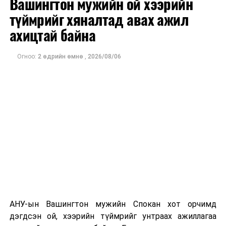
Вашингтон мужийн ой хээрийн
хотод байгуулагдсан бөгөөд нисгэгчгүй нисэх
төхөөрөмж үйлдвэрлэдэг аж. Тус компанийн 2025
түймрийг хяналтад авах ажил
оны орлого 6.2 тэрбум рубль, цэвэр ашиг нь 1.9
ахицтай байна
тэрбум рубльд хүрсэн гэж РБК мэдээлсэн байна.
Огноо:
2 өдрийн өмнө
,
2026/08/06
Одоогоор дэлбэрэлтийн шалтгаан, хэрэгт холбоотой
этгээдүүдийн талаар дэлгэрэнгүй мэдээлэл гараагүй
байна.
АНУ-ын Вашингтон мужийн Спокан хот орчимд
дэгдсэн ой, хээрийн түймрийг унтраах ажиллагаа