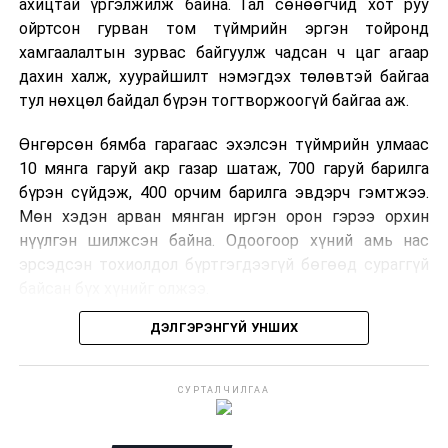
ахицтай үргэлжилж байна. Гал сөнөөгчид хот руу
ойртсон гурван том түймрийн эргэн тойронд
хамгаалалтын зурвас байгуулж чадсан ч цаг агаар
дахин халж, хуурайшилт нэмэгдэх төлөвтэй байгаа
тул нөхцөл байдал бүрэн тогтворжоогүй байгаа аж.
Өнгөрсөн бямба гарагаас эхэлсэн түймрийн улмаас
10 мянга гаруй акр газар шатаж, 700 гаруй барилга
бүрэн сүйдэж, 400 орчим барилга эвдэрч гэмтжээ.
Мөн хэдэн арван мянган иргэн орон гэрээ орхин
нүүлгэн шилжсэн байна. Одоогоор хүний амь нас
эрсэдсэн тохиолдол бүртгэгдээгүй бөгөөд сураггүй
байсан бүх хүнийг олжээ.
ДЭЛГЭРЭНГҮЙ УНШИХ
Албаныхны мэдээлснээр түймрийн нэг голомтыг
санаатайгаар тавьсан байж болзошгүй хэрэгт 37
настай Аарон Фариначчиг баривчилж, галдан
СУРТАЛЧИЛГАА
шатаасан гэх үндэслэлээр эрүүгийн хэрэг үүсгэн
шалгаж байна. Харин бусад хоёр түймрийн