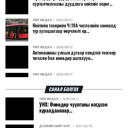
сурталчилгааны дуудлага хийхийг хориг...
ҮЙЛ ЯВДАЛ
2026/08/07
Нийтийн тээврийн Ч:19А чиглэлийн замналд
түр хугацаагаар өөрчлөлт ор...
ҮЙЛ ЯВДАЛ
2026/08/07
Автомашины улсын дугаар сондгой тоогоор
төгссөн бол өнөөдөр шатахуун...
ҮЙЛ ЯВДАЛ
2026/08/07
Улаанбаатарт өдөртөө 30 хэм дулаан
САНАЛ БОЛГОХ
ҮЙЛ ЯВДАЛ
2025/04/11
ДЭЛХИЙ НИЙТЭЭР..
2026/08/06
УИХ: Өнөөдөр чуулганы нэгдсэн
“Уралдронзавод” компанийн ерөнхий
хуралдаанаар...
захирлын автомашиныг дэлбэлжээ...
ДЭЛХИЙ НИЙТЭЭР..
2021/02/18