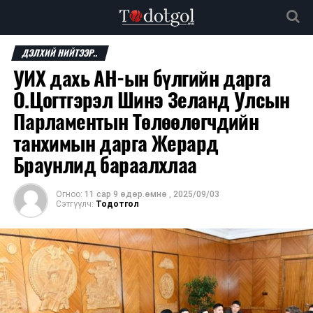
ДЭЛХИЙ НИЙТЭЭР..
УИХ дахь АН-ын бүлгийн дарга
О.Цогтгэрэл Шинэ Зеланд Улсын
Парламентын Төлөөлөгчдийн
танхимын дарга Жерард
Браунлид бараалхлаа
Огноо:
11 сар 9 өдөр.өмнө
,
2025/09/03
Сэтгүүлч:
Тодотгол