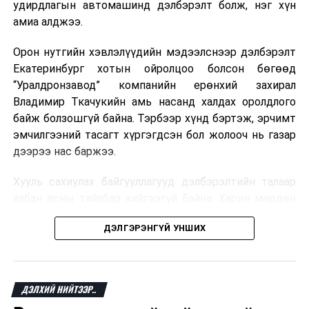
удирдлагын автомашинд дэлбэрэлт болж, нэг хүн
Мароккогийн дуудлагын төвүүдийн орлогын 80 гаруй
амиа алджээ.
хувь Францын зах зээлээс бүрддэг бөгөөд тус улсын
40–50 мянган ажлын байр эрсдэлд орж болзошгүйг
Орон нутгийн хэвлэлүүдийн мэдээлснээр дэлбэрэлт
Мароккогийн хөдөлмөр эрхлэлтийн сайд мэдэгджээ.
Екатеринбург хотын ойролцоо болсон бөгөөд
“Уралдронзавод” компанийн ерөнхий захирал
Владимир Ткачукийн амь насанд халдах оролдлого
байж болзошгүй байна. Тэрбээр хүнд бэртэж, эрчимт
эмчилгээний тасагт хүргэгдсэн бол жолооч нь газар
дээрээ нас баржээ.
Хууль сахиулах байгууллагууд дэлбэрэлтийн талаар
албан ёсны тайлбар хийгээгүй байна. Харин мөрдөн
шалгах байгууллага олон нийтэд аюултай аргаар
ДЭЛГЭРЭНГҮЙ УНШИХ
хүний амь насанд халдахыг завдсан гэх үндэслэлээр
эрүүгийн хэрэг үүсгэсэн талаар эх сурвалж
мэдээлжээ.
ДЭЛХИЙ НИЙТЭЭР..
“Уралдронзавод” компани 2023 онд Екатеринбург