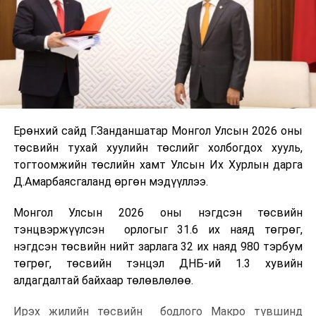
Ерөнхий сайд Г.Занданшатар Монгол Улсын 2026 оны
төсвийн тухай хуулийн төслийг холбогдох хууль,
тогтоомжийн төслийн хамт Улсын Их Хурлын дарга
Д.Амарбаясгаланд өргөн мэдүүллээ.
Монгол Улсын 2026 оны нэгдсэн төсвийн
тэнцвэржүүлсэн орлогыг 31.6 их наяд төгрөг,
нэгдсэн төсвийн нийт зарлага 32 их наяд 980 тэрбум
төгрөг, төсвийн тэнцэл ДНБ-ий 1.3 хувийн
алдагдалтай байхаар төлөвлөлөө.
Ирэх жилийн төсвийн бодлого Макро түвшинд