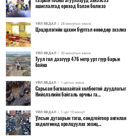
Д.Амарбаясгалан: Худалдаа, аж үйлдвэрийн танхимын
Газрын тосны агуулахууд эхнээсээ
Одоогоор АНУ даяар 13 мужид 90 гаруй томоохон ой,
ашиглалтад ороход бэлэн болжээ
тухай хуулийн шинэчлэлээр төр, хувийн хэвшлийн
хээрийн түймэр идэвхтэй үргэлжилж байгаагийн
түншлэлийг бодитой болгох шаардлагатай
талаас илүү нь Орегон болон Вашингтон мужид
ҮЙЛ ЯВДАЛ
28 минутын өмнө
бүртгэгдсэн байна. Цаг уурын байгууллагууд ойрын
Цэцэрлэгийн цахим бүртгэл өнөөдөр эхэлнэ
өдрүүдэд агаарын температур дахин огцом
нэмэгдэж, хуурайшилт эрчимжих төлөвтэй байгааг
анхааруулсан бөгөөд энэ нь гал унтраах ажиллагаанд
ҮЙЛ ЯВДАЛ
30 минутын өмнө
шинэ сорилт учруулж болзошгүйг онцолжээ.
Туул гол дээгүүр 476 метр урт гүүр барьж
байна
ҮЙЛ ЯВДАЛ
1 цагын өмнө
Сарьсан багваахайтай холбоотой дуудлагыг
Нийслэлийн байгаль орчны га...
ҮЙЛ ЯВДАЛ
1 цаг 10 минут
Улсын дугаарын тэгш, сондгойгоор ангилан
хөдөлгөөнд оролцуулах зохиц...