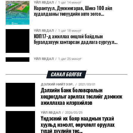
ҮЙЛ ЯВДАЛ
1 цаг 14 минут
Нарантуул, Дүнжингарав, Шинэ 100 айл
худалдааны төвүүдийн авто зогсо...
ҮЙЛ ЯВДАЛ
1 цаг 18 минут
КОП17-д ажиллах онцгой байдлын
бүрэлдэхүүн хамтарсан дадлага сургуул...
ҮЙЛ ЯВДАЛ
1 цаг 25 минут
Улаанбаатарт өдөртөө 20 хэм дулаан
САНАЛ БОЛГОХ
ДЭЛХИЙ НИЙТЭЭР..
2021/03/01
ҮЙЛ ЯВДАЛ
2026/08/07
Дэлхийн банк боловсролын
COP17-ын зочид, төлөөлөгчдөд үйлчлэх 250
хоцрогдлыг арилгах төслийг дэмжиж
орчим жолоочийг сургалтад х...
ажиллахаа илэрхийлэв
ҮЙЛ ЯВДАЛ
2026/05/29
ҮЙЛ ЯВДАЛ
2026/08/07
Үндэсний их баяр наадмын тухай
Шатахууны нөөцийг нэмэгдүүлэх, доголдлыг
хуульд нэмэлт, өөрчлөлт оруулах
арилгахад анхаарч байна
тухай хуулийн төс...