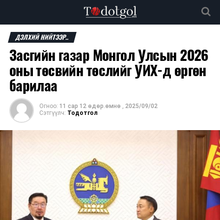
ДЭЛХИЙ НИЙТЭЭР..
Засгийн газар Монгол Улсын 2026
оны төсвийн төслийг УИХ-д өргөн
барилаа
Огноо:
11 сар 12 өдөр.өмнө
,
2025/09/02
Сэтгүүлч:
Тодотгол