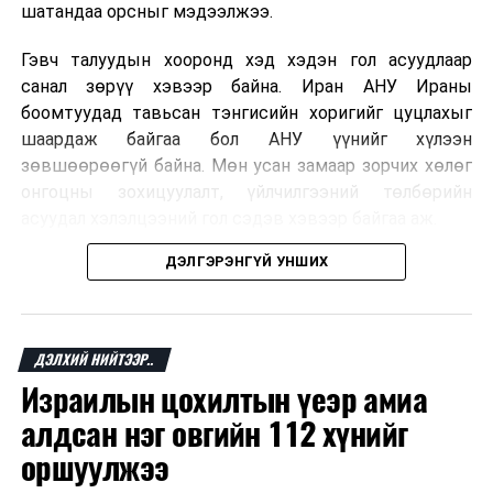
шатандаа орсныг мэдээлжээ.
Гэвч талуудын хооронд хэд хэдэн гол асуудлаар
санал зөрүү хэвээр байна. Иран АНУ Ираны
боомтуудад тавьсан тэнгисийн хоригийг цуцлахыг
шаардаж байгаа бол АНУ үүнийг хүлээн
зөвшөөрөөгүй байна. Мөн усан замаар зорчих хөлөг
онгоцны зохицуулалт, үйлчилгээний төлбөрийн
асуудал хэлэлцээний гол сэдэв хэвээр байгаа аж.
ДЭЛГЭРЭНГҮЙ УНШИХ
Хэлэлцээрийн төсөлд Персийн булан руу нэвтрэх
хөлөг онгоцыг Ираны тал, булангаас гарах
хөдөлгөөнийг Оманы тал зохицуулах хувилбар
тусгагдсан талаар мэдээлжээ. Харин үйлчилгээний
ДЭЛХИЙ НИЙТЭЭР..
төлбөр авах асуудал дээр талууд нэгдсэн байр
Израилын цохилтын үеэр амиа
сууринд хүрээгүй байна.
алдсан нэг овгийн 112 хүнийг
Ормузын хоолой дахин нээгдсэнээр дэлхийн газрын
оршуулжээ
тосны нийлүүлэлт хэвийн болж, эрчим хүчний зах