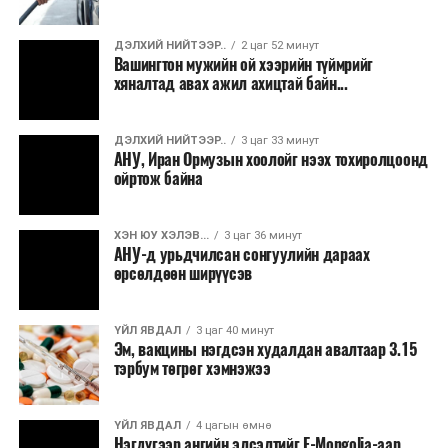
ДЭЛХИЙ НИЙТЭЭР..
2 цаг 52 минут
Вашингтон мужийн ой хээрийн түймрийг
хяналтад авах ажил ахицтай байн...
ДЭЛХИЙ НИЙТЭЭР..
3 цаг 33 минут
АНУ, Иран Ормузын хоолойг нээх тохиролцоонд
ойртож байна
ХЭН ЮУ ХЭЛЭВ...
3 цаг 36 минут
АНУ-д урьдчилсан сонгуулийн дараах
өрсөлдөөн ширүүсэв
ҮЙЛ ЯВДАЛ
3 цаг 40 минут
Эм, вакцины нэгдсэн худалдан авалтаар 3.15
тэрбум төгрөг хэмнэжээ
ҮЙЛ ЯВДАЛ
4 цагын өмнө
Нэгдүгээр ангийн элсэлтийг E-Mongolia-аар