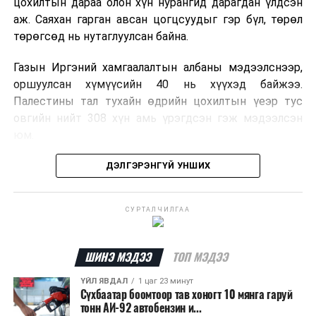
цохилтын дараа олон хүн нурангид дарагдан үлдсэн
аж. Саяхан гарган авсан цогцсуудыг гэр бүл, төрөл
төрөгсөд нь нутаглуулсан байна.
Газын Иргэний хамгаалалтын албаны мэдээлснээр,
оршуулсан хүмүүсийн 40 нь хүүхэд байжээ.
Палестины тал тухайн өдрийн цохилтын үеэр тус
овгийн нийт 308 хүн амь үрэгдсэн гэж мэдээлсэн
юм.
Олон улсын хэвлэлүүдийн мэдээлснээр, Израилын
ДЭЛГЭРЭНГҮЙ УНШИХ
тал тухайн үеийн цохилтын талаар тодорхой тайлбар
өгөөгүй байна.
СУРТАЛЧИЛГАА
ШИНЭ МЭДЭЭ
ТОП МЭДЭЭ
ҮЙЛ ЯВДАЛ
1 цаг 23 минут
Сүхбаатар боомтоор тав хоногт 10 мянга гаруй
тонн АИ-92 автобензин и...