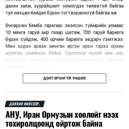
дахин халж, хуурайшилт нэмэгдэх төлөвтэй байгаа
тул нөхцөл байдал бүрэн тогтворжоогүй байгаа аж.
Өнгөрсөн бямба гарагаас эхэлсэн түймрийн улмаас
10 мянга гаруй акр газар шатаж, 700 гаруй барилга
бүрэн сүйдэж, 400 орчим барилга эвдэрч гэмтжээ.
Мөн хэдэн арван мянган иргэн орон гэрээ орхин
нүүлгэн шилжсэн байна. Одоогоор хүний амь нас
эрсэдсэн тохиолдол бүртгэгдээгүй бөгөөд сураггүй
байсан бүх хүнийг олжээ.
ДЭЛГЭРЭНГҮЙ УНШИХ
Албаныхны мэдээлснээр түймрийн нэг голомтыг
санаатайгаар тавьсан байж болзошгүй хэрэгт 37
настай Аарон Фариначчиг баривчилж, галдан
шатаасан гэх үндэслэлээр эрүүгийн хэрэг үүсгэн
ДЭЛХИЙ НИЙТЭЭР..
шалгаж байна. Харин бусад хоёр түймрийн
АНУ, Иран Ормузын хоолойг нээх
шалтгааныг үргэлжлүүлэн тогтоож байгаа бөгөөд
тохиролцоонд ойртож байна
аянгын улмаас үүсээгүй гэж үзэж байгаа аж.