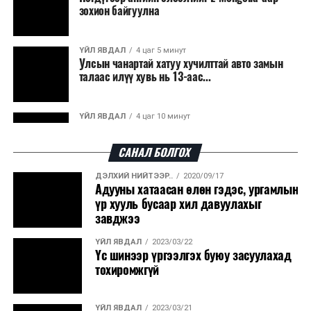
зохион байгуулна
ҮЙЛ ЯВДАЛ
4 цаг 5 минут
Улсын чанартай хатуу хучилттай авто замын
талаас илүү хувь нь 13-аас...
ҮЙЛ ЯВДАЛ
4 цаг 10 минут
Засгийн газар энэ оныг дуустал санхүүгийн
хэмнэлтийн горимд шилжинэ
САНАЛ БОЛГОХ
ДЭЛХИЙ НИЙТЭЭР..
2020/09/17
ХЭН ЮУ ХЭЛЭВ...
4 цаг 38 минут
Адууны хатаасан өлөн гэдэс, ургамлын
Шатахууны импортын гаалийн албан татварыг
үр хууль бусаар хил давуулахыг
2027 оны хоёрдугаар сарын ...
завджээ
ҮЙЛ ЯВДАЛ
2023/03/22
ҮЙЛ ЯВДАЛ
4 цаг 48 минут
Үс шинээр үргээлгэх буюу засуулахад
Нөөцийн махны хяналтын тогтолцоог
тохиромжгүй
шинэчилнэ
ҮЙЛ ЯВДАЛ
2023/03/21