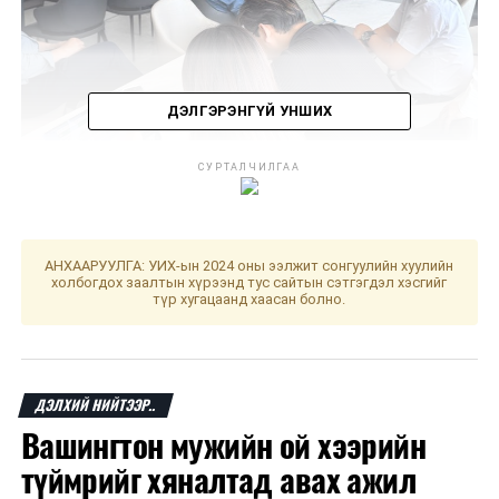
ДЭЛГЭРЭНГҮЙ УНШИХ
СУРТАЛЧИЛГАА
Санал авах байранд ашиглах камер, ирцийн мэдээ
АНХААРУУЛГА: УИХ-ын 2024 оны ээлжит сонгуулийн хуулийн
холбогдох заалтын хүрээнд тус сайтын сэтгэгдэл хэсгийг
дамжуулах систем, санал тоолох төхөөрөмж түүний
түр хугацаанд хаасан болно.
иж бүрдэл, сонгогчийн бүртгэлийн техник хэрэгслийг
санал авах өдрөөс өмнө шалган турших энэхүү үйл
ажиллагаа нам эвсэл, ажиглагч, хэвлэл мэдээллийн
байгууллага, иргэдэд нээлттэй болдог. Энэ удаагийн
ДЭЛХИЙ НИЙТЭЭР..
сонгуульд оролцож байгаа 4 намын төлөөлөл, 121 нэр
Вашингтон мужийн ой хээрийн
дэвшигчийн ажиглагч шалган турших ажиллагаанд
түймрийг хяналтад авах ажил
оролцож, хяналт тавьсан юм.