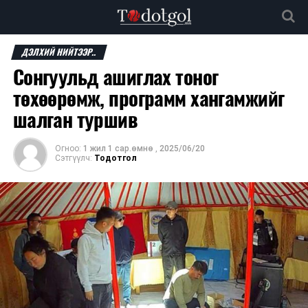
ДЭЛХИЙ НИЙТЭЭР..
Сонгуульд ашиглах тоног
төхөөрөмж, программ хангамжийг
шалган туршив
Огноо:
1 жил 1 сар.өмнө
,
2025/06/20
Сэтгүүлч:
Тодотгол