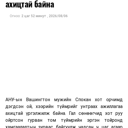
ахицтай байна
Аймаг, нийслэл, сум, дүүргийн иргэдийн
Төлөөлөгчдийн Хурлын 2025 оны нөхөн сонгууль 6
Огноо:
2 цаг 52 минут
,
2026/08/06
дугаар сарын 22-ны өдөр Улаанбаатарын цагаар
07.00-20.00 цагт болно.
ДАРААХ МЭДЭЭ
Э.Ниндэв: Тээврийн хэрэгслийн улсын дугаарыг олон
улсын стандартад нийцүүлэх, лацны стандартыг
батлах шаардлагатай
ӨМНӨХ МЭДЭЭ
Нэмэгдсэн өртгийн албан татварын тухай хуульд
өөрчлөлт оруулах тухай хуулийн төслийг өргөн
мэдүүлэв
АНУ-ын Вашингтон мужийн Спокан хот орчимд
дэгдсэн ой, хээрийн түймрийг унтраах ажиллагаа
ахицтай үргэлжилж байна. Гал сөнөөгчид хот руу
ойртсон гурван том түймрийн эргэн тойронд
хамгаалалтын зурвас байгуулж чадсан ч цаг агаар