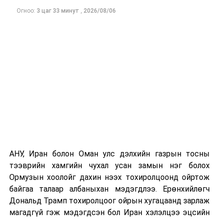
Одоогоор АНУ даяар 13 мужид 90 гаруй томоохон ой,
Огноо:
3 цаг 33 минут
,
2026/08/06
хээрийн түймэр идэвхтэй үргэлжилж байгаагийн
талаас илүү нь Орегон болон Вашингтон мужид
бүртгэгдсэн байна. Цаг уурын байгууллагууд ойрын
өдрүүдэд агаарын температур дахин огцом
нэмэгдэж, хуурайшилт эрчимжих төлөвтэй байгааг
анхааруулсан бөгөөд энэ нь гал унтраах ажиллагаанд
шинэ сорилт учруулж болзошгүйг онцолжээ.
АНУ, Иран болон Оман улс дэлхийн газрын тосны
тээврийн хамгийн чухал усан замын нэг болох
Ормузын хоолойг дахин нээх тохиролцоонд ойртож
байгаа талаар албаныхан мэдэгдлээ. Ерөнхийлөгч
Дональд Трамп тохиролцоог ойрын хугацаанд зарлаж
магадгүй гэж мэдэгдсэн бол Иран хэлэлцээ эцсийн