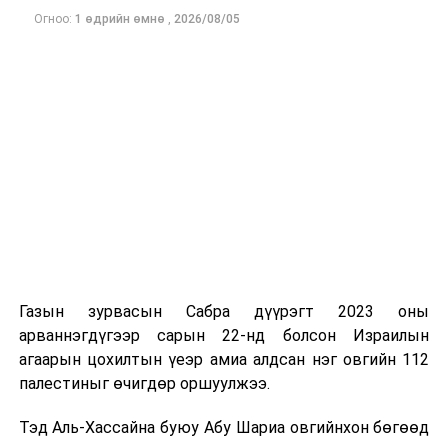
зээлд үүсээд буй дарамт буурах боломжтой гэж
Огноо:
1 өдрийн өмнө
,
2026/08/05
шинжээчид үзэж байна. Гэвч бүс нутгийн аюулгүй
байдлын нөхцөл байдал тогтворжоогүй бөгөөд
хэлэлцээр эцэслэн батлагдах хүртэл тодорхойгүй
байдал үргэлжилсээр байгаа юм.
Газын зурвасын Сабра дүүрэгт 2023 оны
арваннэгдүгээр сарын 22-нд болсон Израилын
агаарын цохилтын үеэр амиа алдсан нэг овгийн 112
палестиныг өчигдөр оршуулжээ.
Тэд Аль-Хассайна буюу Абу Шариа овгийнхон бөгөөд