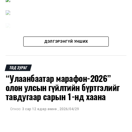
ДЭЛГЭРЭНГҮЙ УНШИХ
ТОД ЗУРАГ
“Улаанбаатар марафон-2026”
олон улсын гүйлтийн бүртгэлийг
тавдугаар сарын 1-нд хаана
Огноо:
3 сар 12 өдөр.өмнө
,
2026/04/29