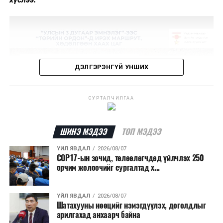
ДЭЛГЭРЭНГҮЙ УНШИХ
СУРТАЛЧИЛГАА
ШИНЭ МЭДЭЭ
ТОП МЭДЭЭ
ҮЙЛ ЯВДАЛ
2026/08/07
COP17-ын зочид, төлөөлөгчдөд үйлчлэх 250
орчим жолоочийг сургалтад х...
ҮЙЛ ЯВДАЛ
2026/08/07
Шатахууны нөөцийг нэмэгдүүлэх, доголдлыг
арилгахад анхаарч байна