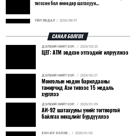
төгссөн бол өнөөдөр шатахуун...
ҮЙЛ ЯВДАЛ
2026/08/07
Улаанбаатарт өдөртөө 30 хэм дулаан
САНАЛ БОЛГОХ
ДЭЛХИЙ НИЙТЭЭР..
2024/03/25
ДЭЛХИЙ НИЙТЭЭР..
2026/08/06
ЦЕГ: АТМ эвдсэн этгээдийг илрүүлжээ
“Уралдронзавод” компанийн ерөнхий
захирлын автомашиныг дэлбэлжээ...
ДЭЛХИЙ НИЙТЭЭР..
2024/05/21
ҮЙЛ ЯВДАЛ
2026/08/06
Монголын модон барилдааны
Сүхбаатар боомтоор тав хоногт 10 мянга гаруй
тамирчид Ази тивээс 15 медаль
тонн АИ-92 автобензин и...
хүртлээ
ДЭЛХИЙ НИЙТЭЭР..
2020/01/09
ДЭЛХИЙ НИЙТЭЭР..
2026/08/06
АИ-92 шатахууны үнийг тогтвортой
Вашингтон мужийн ой хээрийн түймрийг
байлгах нөхцлийг бүрдүүллээ
хяналтад авах ажил ахицтай байн...
ХЭН ЮУ ХЭЛЭВ...
2020/01/02
ДЭЛХИЙ НИЙТЭЭР..
2026/08/06