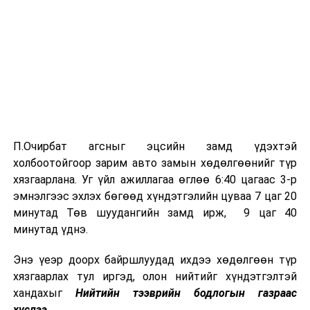
П.Очирбат агсныг эцсийн замд үдэхтэй
холбоотойгоор зарим авто замын хөдөлгөөнийг түр
хязгаарлана. Уг үйл ажиллагаа өглөө 6:40 цагаас 3-р
эмнэлгээс эхлэх бөгөөд хүндэтгэлийн цуваа 7 цаг 20
минутад Төв шуудангийн замд ирж, 9 цаг 40
минутад үднэ.
Энэ үеэр доорх байршлуудад ихдээ хөдөлгөөн түр
хязгаарлах тул иргэд, олон нийтийг хүндэтгэлтэй
хандахыг
Нийтийн тээврийн бодлогын газраас
хүслээ.