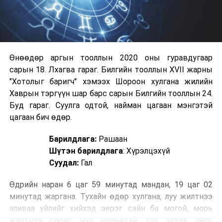
Өнөөдөр аргын тооллын 2020 оны гуравдугаар
сарын 18. Лхагва гараг. Билгийн тооллын XVII жарны
"Хотолыг баригч" хэмээх Шороон хулгана жилийн
Хаврын тэргүүн шар барс сарын Билгийн тооллын 24.
Буд гараг. Суулга одтой, найман цагаан мэнгэтэй
цагаан бич өдөр.
Барилдлага:
Рашаан
Шүтэн барилдлага
: Хүрэлцэхүй
Суудал:
Гал
Өдрийн наран 6 цаг 59 минутад мандан, 19 цаг 02
минутад жаргана. Тухайн өдөр хулгана, луу жилтнээ
аливаа үйлийг хийхэд эерэг сайн ба могой, морь
жилтнээ сөрөг муу нөлөөтэй тул элдэв үйлд