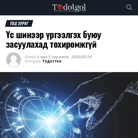
ТОД ЗУРАГ
Үс шинээр үргээлгэх буюу
засуулахад тохиромжгүй
Огноо:
6 жил 5 сар.өмнө
,
2020/03/18
Сэтгүүлч:
Тодотгол