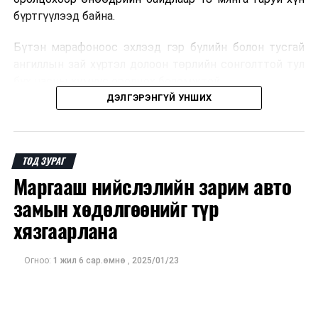
бүртгүүлээд байна.
Бүтэн марафоноос эхлээд гэр бүлийн болон тусгай
ангиллын зай хүртэл долоон төрлийн сонголттой тул
бүх насны хүмүүс оролцох боломжтой.
ДЭЛГЭРЭНГҮЙ УНШИХ
Иймд оролцогчид өөрийн насны ангилал, бэлтгэлийн
түвшинд тохирсон зайгаа сонгон, тавдугаар сарын 1-
ний 17:00 цагаас өмнө бүртгэлээ баталгаажуулаарай.
ТОД ЗУРАГ
Маргааш нийслэлийн зарим авто
замын хөдөлгөөнийг түр
хязгаарлана
Огноо:
1 жил 6 сар.өмнө
,
2025/01/23