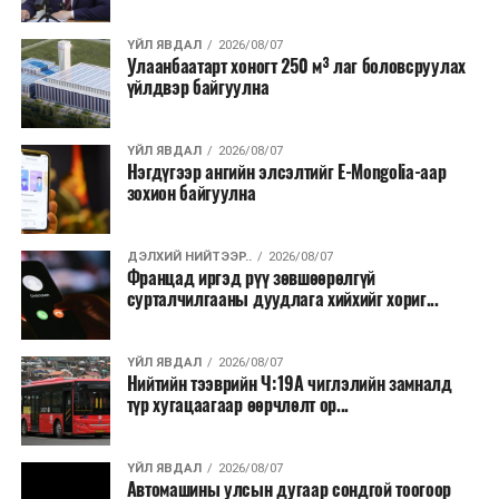
ҮЙЛ ЯВДАЛ
2026/08/07
Улаанбаатарт хоногт 250 м³ лаг боловсруулах
үйлдвэр байгуулна
ҮЙЛ ЯВДАЛ
2026/08/07
Нэгдүгээр ангийн элсэлтийг E-Mongolia-аар
зохион байгуулна
ДЭЛХИЙ НИЙТЭЭР..
2026/08/07
Францад иргэд рүү зөвшөөрөлгүй
сурталчилгааны дуудлага хийхийг хориг...
ҮЙЛ ЯВДАЛ
2026/08/07
Нийтийн тээврийн Ч:19А чиглэлийн замналд
түр хугацаагаар өөрчлөлт ор...
ҮЙЛ ЯВДАЛ
2026/08/07
Автомашины улсын дугаар сондгой тоогоор