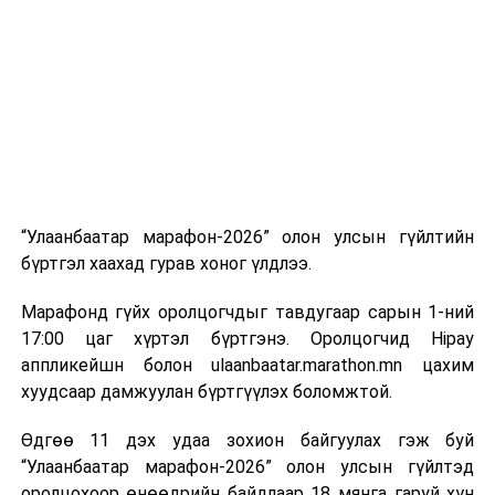
“Улаанбаатар марафон-2026” олон улсын гүйлтийн
бүртгэл хаахад гурав хоног үлдлээ.
Марафонд гүйх оролцогчдыг тавдугаар сарын 1-ний
17:00 цаг хүртэл бүртгэнэ. Оролцогчид Hipay
аппликейшн болон ulaanbaatar.marathon.mn цахим
хуудсаар дамжуулан бүртгүүлэх боломжтой.
Өдгөө 11 дэх удаа зохион байгуулах гэж буй
“Улаанбаатар марафон-2026” олон улсын гүйлтэд
оролцохоор өнөөдрийн байдлаар 18 мянга гаруй хүн