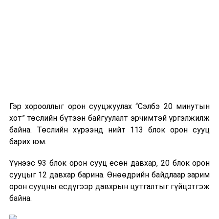
Гэр хорооллыг орон сууцжуулах “Сэлбэ 20 минутын
хот” төслийн бүтээн байгуулалт эрчимтэй үргэлжилж
байна. Төслийн хүрээнд нийт 113 блок орон сууц
барих юм.
Үүнээс 93 блок орон сууц есөн давхар, 20 блок орон
сууцыг 12 давхар барина. Өнөөдрийн байдлаар зарим
орон сууцны есдүгээр давхрын цутгалтыг гүйцэтгэж
байна.